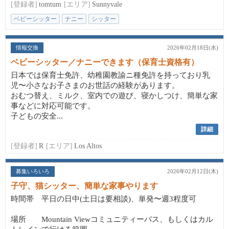
[登録者]
tomtum
[エリア]
Sunnyvale
ベビーシッター
ナニー
シッター
情報交換
2026年02月18日(水)
ベビーシッター／ナニーできます（保育士資格有）
日本では保育士免許、幼稚園教諭ニ種免許を持っており乳
児〜小さなお子さまのお世話の経験があります。
おむつ替え、ミルク、室内での遊び、寝かしつけ、簡単な家
事などに対応可能です。
子どもの安全...
詳細
[登録者]
R
[エリア]
Los Altos
募集いろいろ
2026年02月12日(木)
子守、猫シッター、簡単な家事やります
時間帯 平日の日中(土日は要相談)、単発〜週3程度可
場所 Mountain Viewコミュニティーバス、もしくはカル