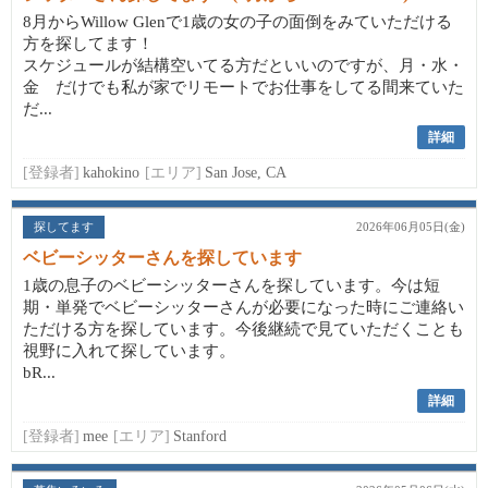
8月からWillow Glenで1歳の女の子の面倒をみていただける
方を探してます！
スケジュールが結構空いてる方だといいのですが、月・水・
金 だけでも私が家でリモートでお仕事をしてる間来ていた
だ...
詳細
[登録者]
kahokino
[エリア]
San Jose, CA
探してます
2026年06月05日(金)
ベビーシッターさんを探しています
1歳の息子のベビーシッターさんを探しています。今は短
期・単発でベビーシッターさんが必要になった時にご連絡い
ただける方を探しています。今後継続で見ていただくことも
視野に入れて探しています。
bR...
詳細
[登録者]
mee
[エリア]
Stanford