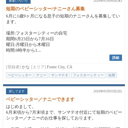
募集いろいろ
2026年05月06日(水)
短期のベビーシッター/ナニーさん募集
6月に1歳9ヶ月になる息子の短期のナニーさんを募集してい
ます。
場所:フォスターシティーの自宅
期間6月23日から7月16日
曜日:月曜日から木曜日
時間:9時半から1...
詳細
[登録者]
かな
[エリア]
Foster City, CA
ベビーシッター
ナニー
サンマテオ
フォスターシティー
短期
探してます
2026年05月03日(日)
ベビーシッター／ナニーできます
はじめまして。
6月末頃から7月末頃まで、サンマテオ付近にて短期のベビー
シッター／ナニーのお仕事を探しております。