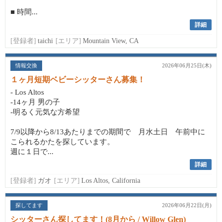
■ 時間...
詳細
[登録者]
taichi
[エリア]
Mountain View, CA
情報交換
2026年06月25日(木)
１ヶ月短期ベビーシッターさん募集！
- Los Altos
-14ヶ月 男の子
-明るく元気な方希望
7/9以降から8/13あたりまでの期間で 月水土日 午前中に
こられるかたを探しています。
週に１日で...
詳細
[登録者]
ガオ
[エリア]
Los Altos, California
探してます
2026年06月22日(月)
シッターさん探してます！(8月から / Willow Glen)