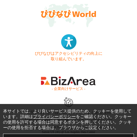
びびなびはアクセシビリティの向上に
取り組んでいます。
- 企業向けサービス -
本サイトでは、より良いサービス提供のため、クッキーを使用して
お問い合わせ
はじめてガイド
よくある質問
います。詳細は
プライバシーポリシー
をご確認ください。クッキー
利用規約
商標・著作権
プライバシーポリシー
の使用を許可する場合は同意するボタンを押してください。クッキ
ーの使用を拒否する場合は、ブラウザからご設定ください。
Copyright © 1999-2026 Vivid Navigation, Inc. All Rights Reserved.
Server US (45) @ Los Angeles Data Center