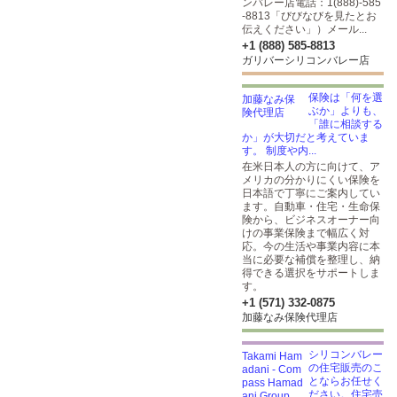
ンバレー店電話：1(888)-585
-8813「びびなびを見たとお
伝えください」）メール...
+1 (888) 585-8813
ガリバーシリコンバレー店
保険は「何を選
ぶか」よりも、
「誰に相談する
か」が大切だと考えていま
す。 制度や内...
在米日本人の方に向けて、ア
メリカの分かりにくい保険を
日本語で丁寧にご案内してい
ます。自動車・住宅・生命保
険から、ビジネスオーナー向
けの事業保険まで幅広く対
応。今の生活や事業内容に本
当に必要な補償を整理し、納
得できる選択をサポートしま
す。
+1 (571) 332-0875
加藤なみ保険代理店
シリコンバレー
の住宅販売のこ
とならお任せく
ださい。住宅売