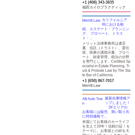
+1 (408) 343-3835
福田カイロプラクティック
カリフォルニア
州における相
続、エステート・プランニン
グ、 プロベート、トラス
ト・...
メリット法律事務所は遺言
書、信託（トラスト）、委任
状、医療介護指示書、プロベ
ート、財産管理、税法の分野
を専門とします。Certified Sp
ecialist in Estate Planning, Tr
ust & Probate Law by The Sta
te Bar of California
+1 (650) 867-7017
Merritt Law
最新在庫情報ア
ップしました！
SFエリアの
お客様には販売、買い取り共
に特別価格で...
米国にてお客様のカーライフ
を支えて28年！信頼の証！を
テーマに、お客様との絆を大