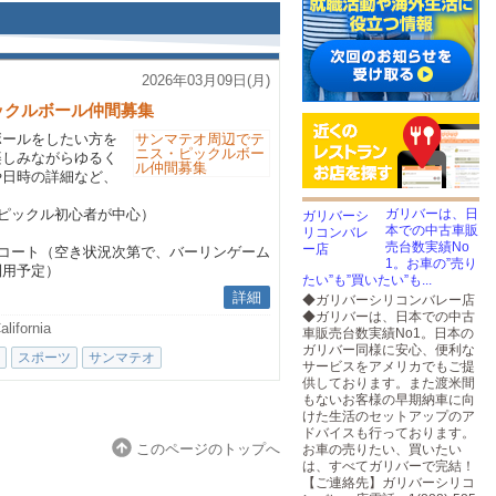
2026年03月09日(月)
ックルボール仲間募集
ボールをしたい方を
楽しみながらゆるく
や日時の詳細など、
ピックル初心者が中心）
ガリバーは、日
本での中古車販
売台数実績No
コート（空き状況次第で、バーリンゲーム
1。お車の”売り
利用予定）
たい”も”買いたい”も...
詳細
◆ガリバーシリコンバレー店
◆ガリバーは、日本での中古
lifornia
車販売台数実績No1。日本の
ガリバー同様に安心、便利な
スポーツ
サンマテオ
サービスをアメリカでもご提
供しております。また渡米間
もないお客様の早期納車に向
けた生活のセットアップのア
ドバイスも行っております。
このページのトップへ
お車の売りたい、買いたい
は、すべてガリバーで完結！
【ご連絡先】ガリバーシリコ