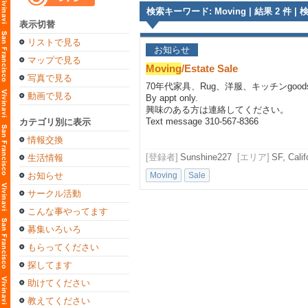
検索キーワード: Moving | 結果 2 件 | 
表示切替
リストで見る
お知らせ
マップで見る
Moving
/Estate Sale
写真で見る
70年代家具、Rug、洋服、キッチンgoods
動画で見る
By appt only.
興味のある方は連絡してください。
Text message 310-567-8366
カテゴリ別に表示
情報交換
[登録者]
Sunshine227
[エリア]
SF, Calif
生活情報
お知らせ
Moving
Sale
サークル活動
こんな事やってます
募集いろいろ
もらってください
探してます
助けてください
教えてください