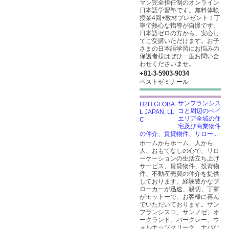
マン完全担任制のオンライン
日本語学習塾です。無料体験
授業4回+教材プレゼント！丁
寧で熱心な指導が自慢です。
日本語ゼロの方から、安心し
てご受講いただけます。お子
さまの日本語学習にお悩みの
保護者様はぜひ一度お問い合
わせくださいませ。
+81-3-5903​-9034
ベストゼミナール
サンフランシス
コと周辺のベイ
エリア全域の住
宅及び商業物件
の仲介、賃貸物件、リロー...
ホームからホーム、人から
人、おもてなしの心で、リロ
ーケーションの生活立ち上げ
サービス、賃貸物件、投資物
件、不動産売買の仲介を提供
しております。経験豊かなブ
ローカーが迅速、親切、丁寧
がモットーで、お客様に喜ん
でいただいております。サン
フランシスコ、サンノゼ、オ
ークランド、バークレー、ウ
ォルナッツクリーク、ナパな