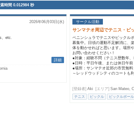
検索時間 0.012984 秒
2026年06月03日(水)
サークル活動
サンマテオ周辺でテニス・ピ
、etc.
ペニンシュラでテニスやピックル
募集中。日頃の運動不足解消に、
体を動かせればと思います。場所
お問い合わせください！
●対象：経験不問（テニス歴数年、
詳細
●日時：平日午後、または休日午前
●場所：サンマテオ近郊の市営無料
ornia
～レッドウッドシティのコートも
[登録者]
Aki
[エリア]
San Mateo, Ca
テニス
ピックル
ピックルボール