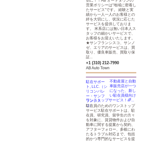
切に！！AB オートタウンの
営業ポリシーは“地域に密着し
たサービス”です。 経験と実
績から一人一人のお客様との
絆を大切にし、状況に応じた
サービスを提供しておりま
す。 米系店には無い日本人ス
タッフの細かいサービスで、
お客様をお迎えいたします。
★サンフランシスコ、サンノ
ゼ、エリアのサービスは、買
取り、優良車販売、買取り保
証...
+1 (310) 212-7990
AB Auto Town
不動産屋と自動
車販売店が一つ
になった、新し
い駐在員様向け
ワンストップサービス！🌈...
駐在員のためのワンストップ
サービス駐在サポートは、駐
在員、研究員、留学生の方々
を対象に、賃貸物件および自
動車に関する提案から契約、
アフターフォロー、多岐にわ
たるトラブル対応まで、包括
的かつ専門的なサービスを提