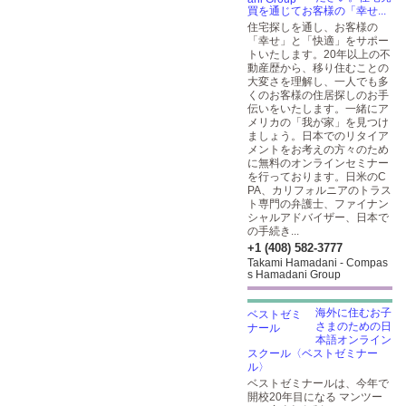
買を通じてお客様の「幸せ...
住宅探しを通し、お客様の
「幸せ」と「快適」をサポー
トいたします。20年以上の不
動産歴から、移り住むことの
大変さを理解し、一人でも多
くのお客様の住居探しのお手
伝いをいたします。一緒にア
メリカの「我が家」を見つけ
ましょう。日本でのリタイア
メントをお考えの方々のため
に無料のオンラインセミナー
を行っております。日米のC
PA、カリフォルニアのトラス
ト専門の弁護士、ファイナン
シャルアドバイザー、日本で
の手続き...
+1 (408) 582-3777
Takami Hamadani - Compas
s Hamadani Group
海外に住むお子
さまのための日
本語オンライン
スクール〈ベストゼミナー
ル〉
ベストゼミナールは、今年で
開校20年目になる マンツー