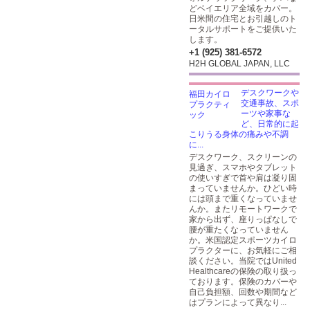
どベイエリア全域をカバー。
日米間の住宅とお引越しのト
ータルサポートをご提供いた
します。
+1 (925) 381-6572
H2H GLOBAL JAPAN, LLC
デスクワークや
交通事故、スポ
ーツや家事な
ど、日常的に起
こりうる身体の痛みや不調
に...
デスクワーク、スクリーンの
見過ぎ、スマホやタブレット
の使いすぎで首や肩は凝り固
まっていませんか。ひどい時
には頭まで重くなっていませ
んか。またリモートワークで
家から出ず、座りっぱなしで
腰が重たくなっていません
か。米国認定スポーツカイロ
プラクターに、お気軽にご相
談ください。当院ではUnited
Healthcareの保険の取り扱っ
ております。保険のカバーや
自己負担額、回数や期間など
はプランによって異なり...