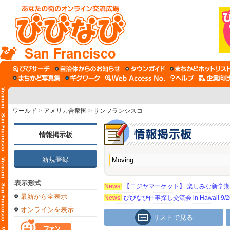
San Francisco
ワールド
>
アメリカ合衆国
>
サンフランシスコ
情報掲示板
新規登録
表示形式
News!
【ニジヤマーケット】 楽しみな新学
最新から全表示
News!
びびなび仕事探し交流会 in Hawaii 9/26（
オンラインを表示
リストで見る