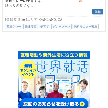
発達グレーの子育ては、
終わりの見えな...
詳細
[登録者]
Eiko
[エリア]
OAKLAND, CA
発達グレー
発達障害
子育て
グレーゾーン
無料モニター募集