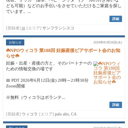
現在、サッカー指導、ベビーシッター(プールの付き添いな
ども可能）などのお手伝いをさせていただけるご家庭を探し
ています。...
詳細
[登録者]
jjj
[エリア]
サンフランシスコ
お知らせ
2026年05月26日(火)
☘️NPOウィコラ 第188回 妊娠産後ピアサポート会のお知
らせ☘️
妊娠・出産・産後の方と、そのパートナーの
ための情報交換の場です
📅 PDT 2026年6月12日(金) 20時～21時30分
Zoom開催
※無料（ウィコラはボランテ...
詳細
[登録者]
ウィコラ
[エリア]
palo alto, CA