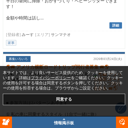
平日の昼間に掃除・おかずづくり・ベビーシッターできま
す！
金額や時間は話し...
詳細
[登録者]
みーす
[エリア]
サンマテオ
家事
募集いろいろ
2026年03月24日(火)
🌎🚐 アメリカ横断ロードトリップ同行者募集 🚐🌎
本サイトでは、より良いサービス提供のため、クッキーを使用して
🌎🚐 アメリカ横断ロードトリップ同行者募
います。詳細は
プライバシーポリシー
をご確認ください。クッキー
集 🚐🌎
の使用を許可する場合は同意するボタンを押してください。クッキ
ーの使用を拒否する場合は、ブラウザからご設定ください。
■ 参加方法は2パターンあります
① 私の車に同乗するスタイル（1台で一緒に旅）
情報掲示板
車内で寝ら...