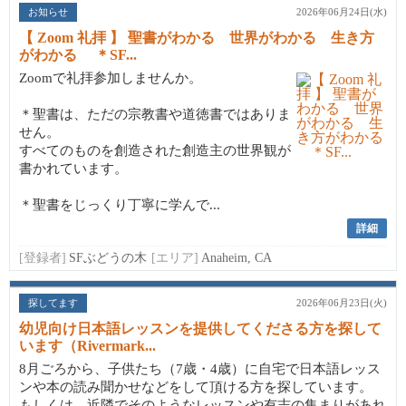
お知らせ
2026年06月24日(水)
【 Zoom 礼拝 】 聖書がわかる 世界がわかる 生き方
がわかる ＊SF...
Zoomで礼拝参加しませんか。
＊聖書は、ただの宗教書や道徳書ではありま
せん。
すべてのものを創造された創造主の世界観が
書かれています。
＊聖書をじっくり丁寧に学んで...
詳細
[登録者]
SFぶどうの木
[エリア]
Anaheim, CA
探してます
2026年06月23日(火)
幼児向け日本語レッスンを提供してくださる方を探して
います（Rivermark...
8月ごろから、子供たち（7歳・4歳）に自宅で日本語レッス
ンや本の読み聞かせなどをして頂ける方を探しています。
もしくは、近隣でそのようなレッスンや有志の集まりがあれ