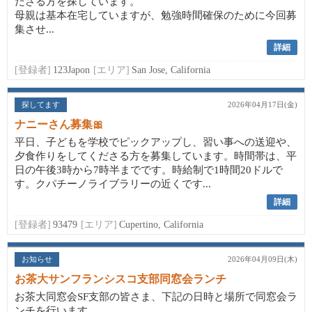
ださる方を探しています。
母親は基本在宅していますが、勉強時間確保のために今回募
集させ...
詳細
[登録者]
123Japon
[エリア]
San Jose, California
探してます
2026年04月17日(金)
ナニーさん募集🎀
平日、子どもを学校でピックアップし、習い事への送迎や、
夕食作りをしてくださる方を募集しています。時間帯は、平
日の午後3時から7時半までです。時給制で1時間20ドルで
す。クパチーノライブラリーの近くです...
詳細
[登録者]
93479
[エリア]
Cupertino, California
お知らせ
2026年04月09日(木)
お茶大サンフランシスコ支部同窓会ランチ
お茶大同窓会SF支部の皆さま、下記の日時と場所で同窓会ラ
ンチを行います。