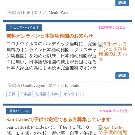
詳細
[登録者]
ESP
[エリア]
Menlo Park
こんな事やってます
2026年07月29日(水)
無料オンライン日本語幼稚園のお知らせ
コロナウイルスのパンデミック当時に、完全
無料のオンライン日本語幼稚園（クリスチャ
ン幼稚園）を始めた以来、日本語幼稚園が近
くに無い、日本語幼稚園の費用が負担になる
日本人家庭の為に引き続き完全無料でオンラ...
詳細
[登録者]
Godlovesyou
[エリア]
Honolulu
子供
日本語
幼稚園
無料
オンライン
募集いろいろ
2026年07月27日(月)
San Carlosで子供の送迎できる方募集しています
San Carlos市内において、子供（６歳、８
歳、１４歳）の学校ー習い事ー自宅で午後に