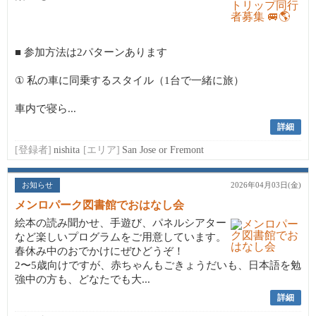
■ 参加方法は2パターンあります
① 私の車に同乗するスタイル（1台で一緒に旅）
車内で寝ら...
詳細
[登録者]
nishita
[エリア]
San Jose or Fremont
お知らせ
2026年04月03日(金)
メンロパーク図書館でおはなし会
絵本の読み聞かせ、手遊び、パネルシアター
など楽しいプログラムをご用意しています。
春休み中のおでかけにぜひどうぞ！
2〜5歳向けですが、赤ちゃんもごきょうだいも、日本語を勉
強中の方も、どなたでも大...
詳細