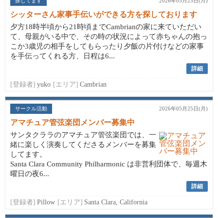
探してます
2026年05月25日(月)
シッターさん家事手伝いができる方を探しております
夕方18時半頃から21時頃までCambrianの家に来ていただい
て、母親がいる中で、その時の状況によって赤ちゃんの抱っ
こか3歳児の相手をしてもらったり夕飯の片付けなどの家事
を手伝ってくれる方、日程は6...
詳細
[登録者]
yuko
[エリア]
Cambrian
サークル活動
2026年05月25日(月)
アマチュア管弦楽団メンバー募集中
サンタクララのアマチュア管弦楽団では、一
緒に楽しく演奏してくださるメンバーを募集
してます。
Santa Clara Community Philharmonic は非営利団体で、毎週木
曜日の夜6...
詳細
[登録者]
Pillow
[エリア]
Santa Clara, California