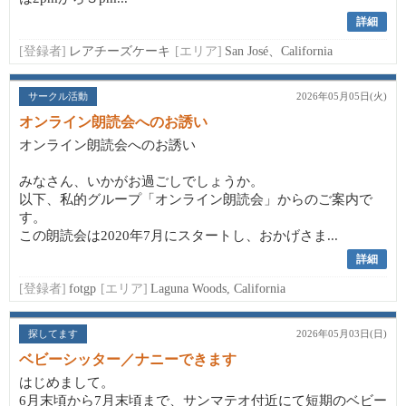
詳細
[登録者]
レアチーズケーキ
[エリア]
San José、California
サークル活動
2026年05月05日(火)
オンライン朗読会へのお誘い
オンライン朗読会へのお誘い
みなさん、いかがお過ごしでしょうか。
以下、私的グループ「オンライン朗読会」からのご案内で
す。
この朗読会は2020年7月にスタートし、おかげさま...
詳細
[登録者]
fotgp
[エリア]
Laguna Woods, California
探してます
2026年05月03日(日)
ベビーシッター／ナニーできます
はじめまして。
6月末頃から7月末頃まで、サンマテオ付近にて短期のベビー