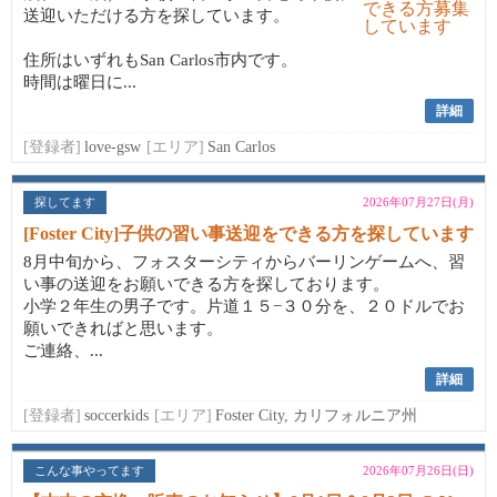
送迎いただける方を探しています。
住所はいずれもSan Carlos市内です。
時間は曜日に...
詳細
[登録者]
love-gsw
[エリア]
San Carlos
探してます
2026年07月27日(月)
[Foster City]子供の習い事送迎をできる方を探しています
8月中旬から、フォスターシティからバーリンゲームへ、習
い事の送迎をお願いできる方を探しております。
小学２年生の男子です。片道１５−３０分を、２０ドルでお
願いできればと思います。
ご連絡、...
詳細
[登録者]
soccerkids
[エリア]
Foster City, カリフォルニア州
こんな事やってます
2026年07月26日(日)