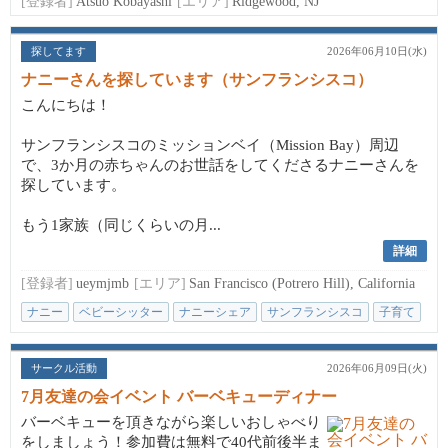
[登録者]
Atsuo Kobayashi
[エリア]
Ridgewood, NJ
探してます
2026年06月10日(水)
ナニーさんを探しています（サンフランシスコ）
こんにちは！
サンフランシスコのミッションベイ（Mission Bay）周辺
で、3か月の赤ちゃんのお世話をしてくださるナニーさんを
探しています。
もう1家族（同じくらいの月...
詳細
[登録者]
ueymjmb
[エリア]
San Francisco (Potrero Hill), California
ナニー
ベビーシッター
ナニーシェア
サンフランシスコ
子育て
サークル活動
2026年06月09日(火)
7月友達の会イベント バーベキューディナー
バーベキューを頂きながら楽しいおしゃべり
をしましょう！参加費は無料で40代前後半ま