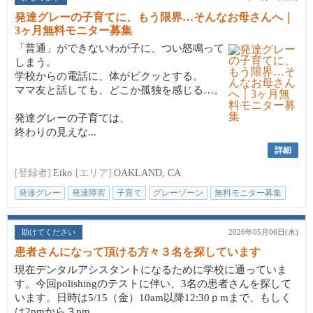
発達グレーの子育てに、もう限界…そんなお母さんへ｜
3ヶ月無料モニター募集
「普通」ができないわが子に、つい怒鳴って
しまう。
学校からの電話に、体がビクッとする。
ママ友と話しても、どこか孤独を感じる…。
発達グレーの子育ては、
終わりの見えな...
詳細
[登録者]
Eiko
[エリア]
OAKLAND, CA
発達グレー
発達障害
子育て
グレーゾーン
無料モニター募集
助けてください
2026年05月06日(水)
患者さんになって頂ける方々３名を探しています
現在デンタルアシスタントになるために学校に通っていま
す。今回polishingのテストに伴い、3名の患者さんを探して
います。日時は5/15（金）10am以降12:30ｐmまで、もしく
は2pmから３pm...