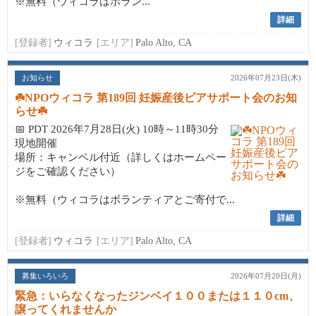
※無料（ウィコラはボラン...
詳細
[登録者]
ウィコラ
[エリア]
Palo Alto, CA
お知らせ
2026年07月23日(木)
☘️NPOウィコラ 第189回 妊娠産後ピアサポート会のお知
らせ☘️
📅 PDT 2026年7月28日(火) 10時～11時30分
現地開催
場所：キャンベル付近（詳しくはホームペー
ジをご確認ください）
※無料（ウィコラはボランティアとご寄付で...
詳細
[登録者]
ウィコラ
[エリア]
Palo Alto, CA
募集いろいろ
2026年07月20日(月)
緊急：いらなくなったジンベイ１００または１１０cm、
譲ってくれませんか