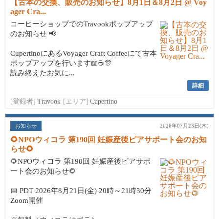
【古本の交換、販売のお知らせ】8月1日＆8月2日 @ Voy
ager Cra...
コーヒーショップでのTravookポップアップ
のお知らせ 📢
CupertinoにあるVoyager Craft Coffeeにて古本
ポップアップを行います📖☕🎊
読み終えたお気に...
詳細
[登録者]
Travook
[エリア]
Cupertino
お知らせ
2026年07月23日(木)
🌻NPOウィコラ 第190回 妊娠産後ピアサポート会のお知
らせ🌻
🌻NPOウィコラ 第190回 妊娠産後ピアサポ
ート会のお知らせ🌻
📅 PDT 2026年8月21日(金) 20時～21時30分
Zoom開催