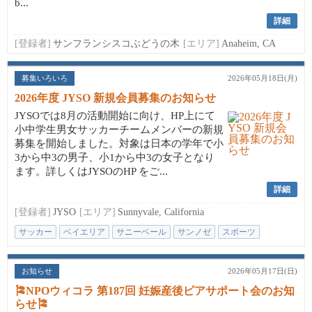
b...
詳細
[登録者]
サンフランシスコぶどうの木
[エリア]
Anaheim, CA
募集いろいろ
2026年05月18日(月)
2026年度 JYSO 新規会員募集のお知らせ
JYSOでは8月の活動開始に向け、HP上にて
小中学生男女サッカーチームメンバーの新規
募集を開始しました。対象は日本の学年で小
3から中3の男子、小1から中3の女子となり
ます。詳しくはJYSOのHP をご...
詳細
[登録者]
JYSO
[エリア]
Sunnyvale, California
サッカー
ベイエリア
サニーベール
サンノゼ
スポーツ
お知らせ
2026年05月17日(日)
🎏NPOウィコラ 第187回 妊娠産後ピアサポート会のお知
らせ🎏