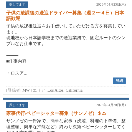
探してます
2026年04月23日(木)
子供の放課後の送迎ドライバー募集（週２〜４日）日本
語歓迎
子供の放課後送迎をお手伝いしていただける方を募集してい
ます。
現地校から日本語学校までの送迎業務で、固定ルートのシン
プルなお仕事です。
⸻
■仕事内容
・ロスア...
詳細
[登録者]
MW
[エリア]
Los Altos, California
探してます
2026年04月20日(月)
家事代行/ベビーシッター募集（サンノゼ）＄25
サンノゼの一軒家で、簡単な家事（洗濯、料理の下準備、整
理整頓、簡単な掃除など）終わり次第ベビーシッターしてく