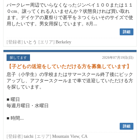
バークレー周辺でいらなくなったジンベイ１００または１１
０cm、譲ってくれる人いませんか？状態良ければ買い取れ
ます。デイケアの夏祭りで甚平を３つくらいそのサイズで使
用したいです。男女用探しています。8月...
詳細
[登録者]
いとう
[エリア]
Berkeley
探してます
2026年07月19日(日)
【子どもの送迎をしていただける方を募集しています】
息子（小学生）の学校またはサマースクール終了後にピック
アップし、アフタースクールまで車で送迎していただける方
を探しています。
■ 曜日
毎週月曜日・水曜日
■ 時間...
詳細
[登録者]
taichi
[エリア]
Mountain View, CA