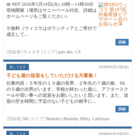
📅 PDT 2026年5月19日(火) 10時～11時30分
現地開催（場所はサニーベール付近、詳細は
ホームページをご覧ください）
※無料（ウィコラはボランティアとご寄付で
成立して...
詳細
[登録者]
ウィコラ
[エリア]
palo alto, CA
探してます
2026年05月13日(水)
子ども達の送迎をしていただける方募集！
仕事内容：５年生の１０歳の長男、２年生の７歳の娘、TK
の５歳の次男がいます。学校が終わった後に、アフタースク
ールや習い事への送迎をお願いしたいと思います。また、送
迎の空き時間に予定のない子どもの相手に...
詳細
[登録者]
MJ
[エリア]
Berkeley (Berkeley Hills), California
探してます
2026年05月10日(日)