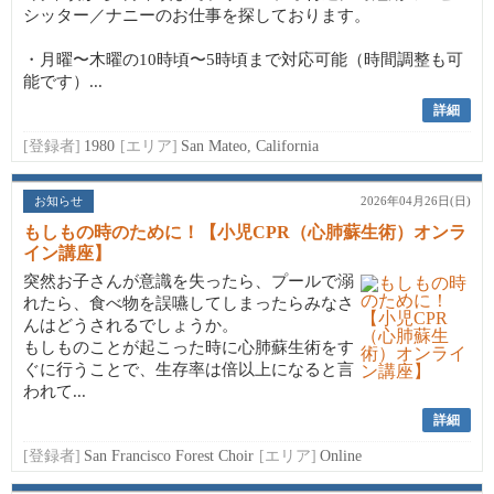
シッター／ナニーのお仕事を探しております。
・月曜〜木曜の10時頃〜5時頃まで対応可能（時間調整も可
能です）...
詳細
[登録者]
1980
[エリア]
San Mateo, California
お知らせ
2026年04月26日(日)
もしもの時のために！【小児CPR（心肺蘇生術）オンラ
イン講座】
突然お子さんが意識を失ったら、プールで溺
れたら、食べ物を誤嚥してしまったらみなさ
んはどうされるでしょうか。
もしものことが起こった時に心肺蘇生術をす
ぐに行うことで、生存率は倍以上になると言
われて...
詳細
[登録者]
San Francisco Forest Choir
[エリア]
Online