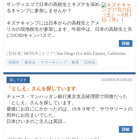
サンディエゴで日本の高校生とキズナを深め
るキャンプに参加しませんか？
キズナキャンプには日本からの高校生とアメ
リカの現地校生が参加します。午前中は、日本の高校生と共
にUCSDキャンパスで...
詳細
[登録者]
SKYUS
[エリア]
San Diego (La Jolla Farms), California
高校生
夏休み
サマーキャンプ
教育
日本語
探してます
2026年06月14日(日)
「としえ」さんを探しています
チェース・マンハッタン銀行東京支店経理部で同僚だった
「としえ」さんを探しています。
最後にお目ににかかったのは、19８３年で、サウサリートの
郊外にお住まいでした。
日本びいきのご主人は英語...
詳細