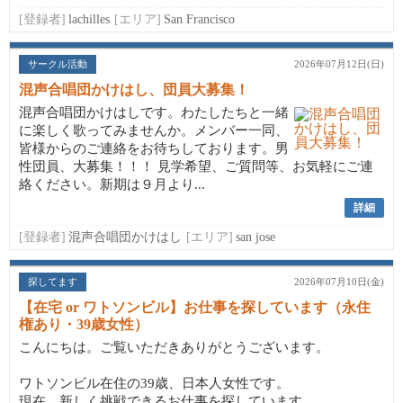
[登録者]
lachilles
[エリア]
San Francisco
サークル活動
2026年07月12日(日)
混声合唱団かけはし、団員大募集！
混声合唱団かけはしです。わたしたちと一緒
に楽しく歌ってみませんか。メンバー一同、
皆様からのご連絡をお待ちしております。男
性団員、大募集！！！ 見学希望、ご質問等、お気軽にご連
絡ください。新期は９月より...
詳細
[登録者]
混声合唱団かけはし
[エリア]
san jose
探してます
2026年07月10日(金)
【在宅 or ワトソンビル】お仕事を探しています（永住
権あり・39歳女性）
こんにちは。ご覧いただきありがとうございます。
ワトソンビル在住の39歳、日本人女性です。
現在、新しく挑戦できるお仕事を探しています。