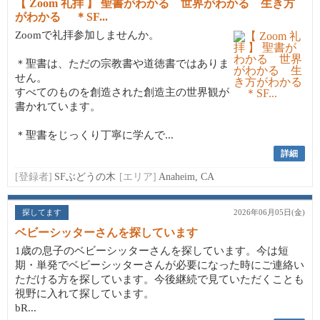
【 Zoom 礼拝 】 聖書がわかる 世界がわかる 生き方
がわかる ＊SF...
Zoomで礼拝参加しませんか。
＊聖書は、ただの宗教書や道徳書ではありま
せん。
すべてのものを創造された創造主の世界観が
書かれています。
＊聖書をじっくり丁寧に学んで...
詳細
[登録者]
SFぶどうの木
[エリア]
Anaheim, CA
探してます
2026年06月05日(金)
ベビーシッターさんを探しています
1歳の息子のベビーシッターさんを探しています。今は短
期・単発でベビーシッターさんが必要になった時にご連絡い
ただける方を探しています。今後継続で見ていただくことも
視野に入れて探しています。
bR...