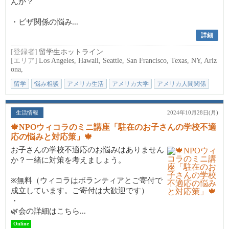
んか？
・ビザ関係の悩み...
詳細
[登録者]
留学生ホットライン
[エリア]
Los Angeles, Hawaii, Seattle, San Francisco, Texas, NY, Ariz
ona,
留学
悩み相談
アメリカ生活
アメリカ大学
アメリカ人間関係
生活情報
2024年10月28日(月)
🍁NPOウィコラのミニ講座「駐在のお子さんの学校不適
応の悩みと対応策」🍁
お子さんの学校不適応のお悩みはありません
か？一緒に対策を考えましょう。
※無料（ウィコラはボランティアとご寄付で
成立しています。ご寄付は大歓迎です）
・
🌿会の詳細はこちら...
Online