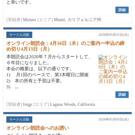
と幸いです。
詳細
[登録者]
Mizuno
[エリア]
Miami, カリフォルニア州
サークル活動
2026年03月31日(火)
オンライン朗読会：4月16日（木）のご案内ー申込の締
め切り4月13日（月）
本朗読会は2020年７月からスタートして、
６年目になりました。
本会の概要は、以下の通りです。
1) 月1回のペースで、第3木曜日に開催
2) 本の所有と予習は不要。
3) ...
詳細
[登録者]
fotgp
[エリア]
Laguna Woods, California
サークル活動
2026年05月05日(火)
オンライン朗読会へのお誘い