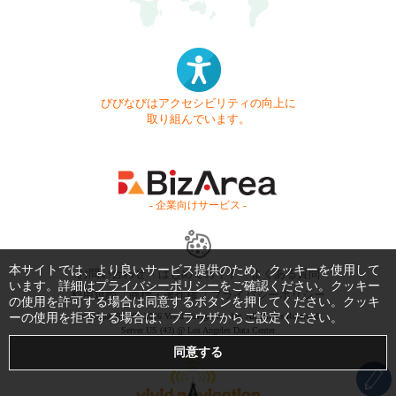
びびなびはアクセシビリティの向上に
取り組んでいます。
- 企業向けサービス -
本サイトでは、より良いサービス提供のため、クッキーを使用して
お問い合わせ
はじめてガイド
よくある質問
います。詳細は
プライバシーポリシー
をご確認ください。クッキー
利用規約
商標・著作権
プライバシーポリシー
の使用を許可する場合は同意するボタンを押してください。クッキ
ーの使用を拒否する場合は、ブラウザからご設定ください。
Copyright © 1999-2026 Vivid Navigation, Inc. All Rights Reserved.
Server US (43) @ Los Angeles Data Center