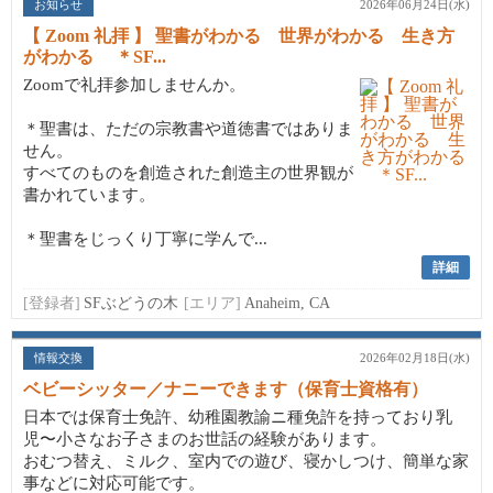
お知らせ
2026年06月24日(水)
【 Zoom 礼拝 】 聖書がわかる 世界がわかる 生き方
がわかる ＊SF...
Zoomで礼拝参加しませんか。
＊聖書は、ただの宗教書や道徳書ではありま
せん。
すべてのものを創造された創造主の世界観が
書かれています。
＊聖書をじっくり丁寧に学んで...
詳細
[登録者]
SFぶどうの木
[エリア]
Anaheim, CA
情報交換
2026年02月18日(水)
ベビーシッター／ナニーできます（保育士資格有）
日本では保育士免許、幼稚園教諭ニ種免許を持っており乳
児〜小さなお子さまのお世話の経験があります。
おむつ替え、ミルク、室内での遊び、寝かしつけ、簡単な家
事などに対応可能です。