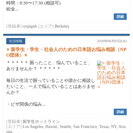
時間：8:30〜17:30 (相談可)
給金...
詳細
[登録者]
ryujignh
[エリア]
Berkeley
生活情報
2026年06月02日(火)
⭐ 留学生・学生・社会人のための日本語お悩み相談（NP
O団体）⭐
＊＊＊＊＊ 困ったこと、悩んでいること、
ありませんか？ ＊＊＊＊＊
毎日の生活で困っていることや誰かに相談し
たいこと、一人で悩んでいることはありませ
んか？
・ビザ関係の悩み...
詳細
[登録者]
留学生ホットライン
[エリア]
Los Angeles, Hawaii, Seattle, San Francisco, Texas, NY, Ariz
ona,