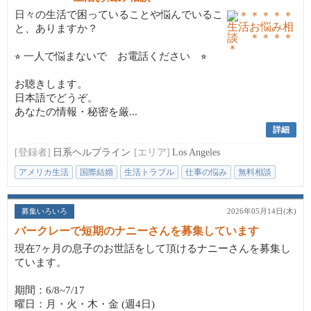
日々の生活で困っていることや悩んでいるこ
と、ありますか？
⭐︎ 一人で悩まないで お電話ください ⭐︎
お聴きします。
日本語でどうぞ。
あなたの情報・秘密を厳...
詳細
[登録者]
日系ヘルプライン
[エリア]
Los Angeles
アメリカ生活
国際結婚
生活トラブル
仕事の悩み
無料相談
募集いろいろ
2026年05月14日(木)
バークレーで短期のナニーさんを募集しています
現在7ヶ月の息子のお世話をして頂けるナニーさんを募集し
ています。
期間：6/8~7/17
曜日：月・火・木・金 (週4日)