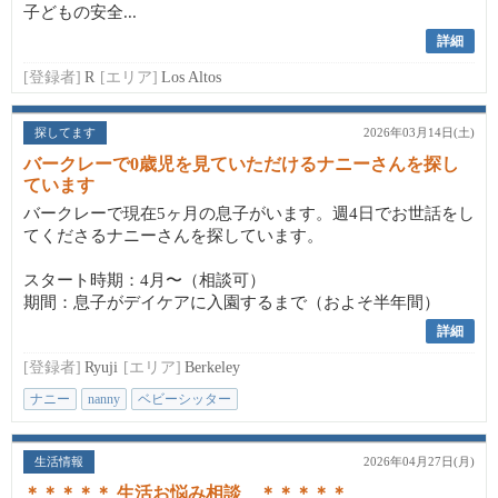
子どもの安全...
詳細
[登録者]
R
[エリア]
Los Altos
探してます
2026年03月14日(土)
バークレーで0歳児を見ていただけるナニーさんを探し
ています
バークレーで現在5ヶ月の息子がいます。週4日でお世話をし
てくださるナニーさんを探しています。
スタート時期：4月〜（相談可）
期間：息子がデイケアに入園するまで（およそ半年間）
詳細
[登録者]
Ryuji
[エリア]
Berkeley
ナニー
nanny
ベビーシッター
生活情報
2026年04月27日(月)
＊＊＊＊＊ 生活お悩み相談 ＊＊＊＊＊