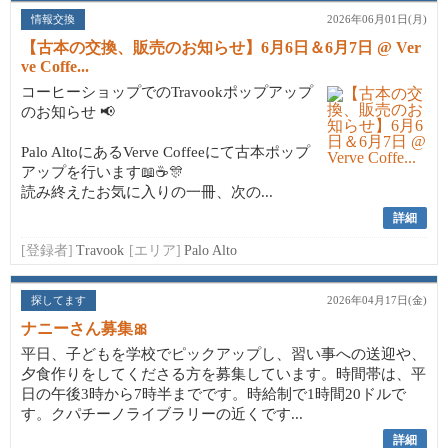
情報交換
2026年06月01日(月)
【古本の交換、販売のお知らせ】6月6日＆6月7日 @ Ver
ve Coffe...
コーヒーショップでのTravookポップアップ
のお知らせ 📢
Palo AltoにあるVerve Coffeeにて古本ポップ
アップを行います📖☕🎊
読み終えたお気に入りの一冊、次の...
詳細
[登録者]
Travook
[エリア]
Palo Alto
探してます
2026年04月17日(金)
ナニーさん募集🎀
平日、子どもを学校でピックアップし、習い事への送迎や、
夕食作りをしてくださる方を募集しています。時間帯は、平
日の午後3時から7時半までです。時給制で1時間20ドルで
す。クパチーノライブラリーの近くです...
詳細