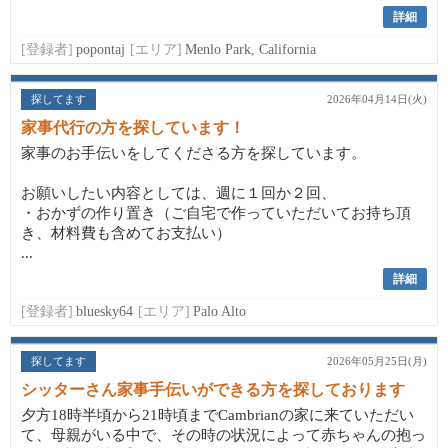
詳細
[登録者]
popontaj
[エリア]
Menlo Park, California
探してます
2026年04月14日(火)
家事代行の方を探しています！
家事のお手伝いをしてくださる方を探しています。
お願いしたい内容としては、週に１回か２回、
・おかずの作り置き（ご自宅で作っていただいてお持ち頂
き、材料費も含めてお支払い）
...
詳細
[登録者]
bluesky64
[エリア]
Palo Alto
探してます
2026年05月25日(月)
シッターさん家事手伝いができる方を探しております
夕方18時半頃から21時頃までCambrianの家に来ていただい
て、母親がいる中で、その時の状況によって赤ちゃんの抱っ