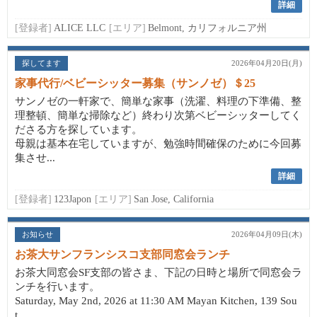
詳細
[登録者]
ALICE LLC
[エリア]
Belmont, カリフォルニア州
探してます
2026年04月20日(月)
家事代行/ベビーシッター募集（サンノゼ）＄25
サンノゼの一軒家で、簡単な家事（洗濯、料理の下準備、整
理整頓、簡単な掃除など）終わり次第ベビーシッターしてく
ださる方を探しています。
母親は基本在宅していますが、勉強時間確保のために今回募
集させ...
詳細
[登録者]
123Japon
[エリア]
San Jose, California
お知らせ
2026年04月09日(木)
お茶大サンフランシスコ支部同窓会ランチ
お茶大同窓会SF支部の皆さま、下記の日時と場所で同窓会ラ
ンチを行います。
Saturday, May 2nd, 2026 at 11:30 AM Mayan Kitchen, 139 Sou
t...