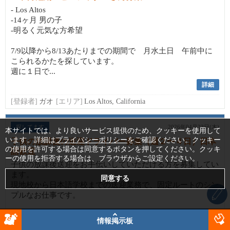
- Los Altos
-14ヶ月 男の子
-明るく元気な方希望
7/9以降から8/13あたりまでの期間で 月水土日 午前中に
こられるかたを探しています。
週に１日で...
詳細
[登録者]
ガオ
[エリア]
Los Altos, California
探してます
2026年04月23日(木)
本サイトでは、より良いサービス提供のため、クッキーを使用して
います。詳細は
プライバシーポリシー
をご確認ください。クッキー
子供の放課後の送迎ドライバー募集（週２〜４日）日本
の使用を許可する場合は同意するボタンを押してください。クッキ
語歓迎
ーの使用を拒否する場合は、ブラウザからご設定ください。
子供の放課後送迎をお手伝いしていただける方を募集してい
ます。
現地校から日本語学校までの送迎業務で、固定ルートのシン
プルなお仕事です。
⸻
情報掲示板
■仕事内容