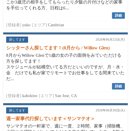
こか3歳児の相手をしてもらったり夕飯の片付けなどの家事
を手伝ってくれる方、日程は6...
詳細
[登録者]
yuko
[エリア]
Cambrian
探してます
2026年06月22日(月)
シッターさん探してます！(8月から / Willow Glen)
8月からWillow Glenで1歳の女の子の面倒をみていただける
方を探してます！
スケジュールが結構空いてる方だといいのですが、月・水・
金 だけでも私が家でリモートでお仕事をしてる間来ていた
だ...
詳細
[登録者]
kahokino
[エリア]
San Jose, CA
探してます
2026年06月30日(火)
週一家事代行探しています＜サンマテオ＞
サンマテオの一軒家で、週に一度、２時間、家事（掃除機、