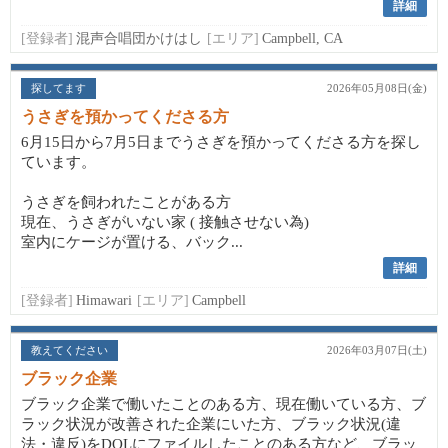
詳細
[登録者]
混声合唱団かけはし
[エリア]
Campbell, CA
探してます
2026年05月08日(金)
うさぎを預かってくださる方
6月15日から7月5日までうさぎを預かってくださる方を探し
ています。
うさぎを飼われたことがある方
現在、うさぎがいない家 ( 接触させない為)
室内にケージが置ける、バック...
詳細
[登録者]
Himawari
[エリア]
Campbell
教えてください
2026年03月07日(土)
ブラック企業
ブラック企業で働いたことのある方、現在働いている方、ブ
ラック状況が改善された企業にいた方、ブラック状況(違
法・違反)をDOLにファイルしたことのある方など、ブラッ