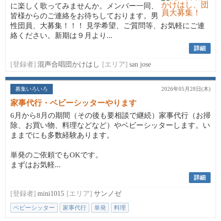
に楽しく歌ってみませんか。メンバー一同、
皆様からのご連絡をお待ちしております。男
性団員、大募集！！！ 見学希望、ご質問等、お気軽にご連
絡ください。新期は９月より...
詳細
[登録者]
混声合唱団かけはし
[エリア]
san jose
募集いろいろ
2026年05月28日(木)
家事代行・ベビーシッターやります
6月から8月の期間（その後も要相談で継続）家事代行（お掃
除、お買い物、料理などなど）やベビーシッターします。い
ままでにも多数経験あります。
単発のご依頼でもOKです。
まずはお気軽...
詳細
[登録者]
mini1015
[エリア]
サンノゼ
ベビーシッター
家事代行
単発
料理