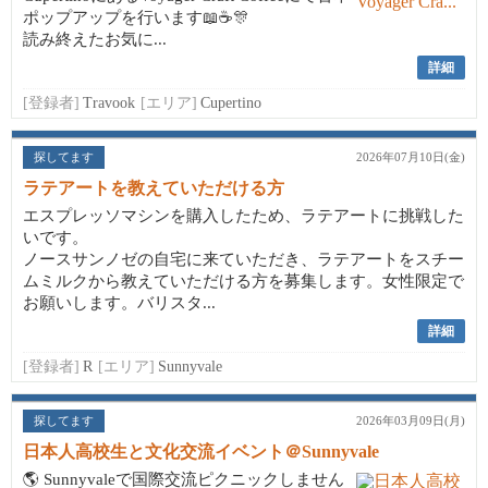
ポップアップを行います📖☕🎊
読み終えたお気に...
詳細
[登録者]
Travook
[エリア]
Cupertino
探してます
2026年07月10日(金)
ラテアートを教えていただける方
エスプレッソマシンを購入したため、ラテアートに挑戦した
いです。
ノースサンノゼの自宅に来ていただき、ラテアートをスチー
ムミルクから教えていただける方を募集します。女性限定で
お願いします。バリスタ...
詳細
[登録者]
R
[エリア]
Sunnyvale
探してます
2026年03月09日(月)
日本人高校生と文化交流イベント＠Sunnyvale
🌎 Sunnyvaleで国際交流ピクニックしません