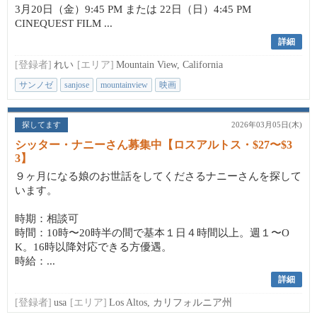
3月20日（金）9:45 PM または 22日（日）4:45 PM
CINEQUEST FILM ...
詳細
[登録者]
れい
[エリア]
Mountain View, California
サンノゼ
sanjose
mountainview
映画
探してます
2026年03月05日(木)
シッター・ナニーさん募集中【ロスアルトス・$27〜$3
3】
９ヶ月になる娘のお世話をしてくださるナニーさんを探して
います。
時期：相談可
時間：10時〜20時半の間で基本１日４時間以上。週１〜O
K。16時以降対応できる方優遇。
時給：...
詳細
[登録者]
usa
[エリア]
Los Altos, カリフォルニア州