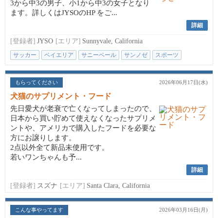
3から中3の男子、小1から中3の女子となり
ます。詳しくはJYSOのHP をご...
詳細
[登録者]
JYSO
[エリア]
Sunnyvale, California
サッカー
ベイエリア
サニーベール
サンノゼ
スポーツ
もらってください
2026年06月17日(水)
犬猫のサプリメント・フード
先日愛犬が老衰で亡くなってしまったので、
日本から買い貯めて使えなくなったサプリメ
ントや、アメリカで購入したフードを必要な
方にお譲りします。
2点以外全て新品未使用です。
若いワンちゃんも予...
詳細
[登録者]
スズナ
[エリア]
Santa Clara, California
こんな事やってます
2026年03月16日(月)