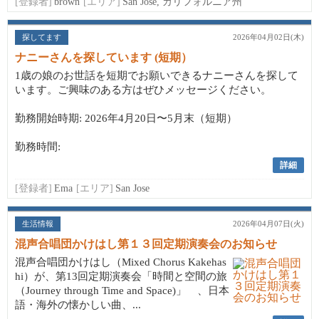
[登録者]
brown
[エリア]
San José, カリフォルニア州
探してます
2026年04月02日(木)
ナニーさんを探しています (短期）
1歳の娘のお世話を短期でお願いできるナニーさんを探して
います。ご興味のある方はぜひメッセージください。
勤務開始時期: 2026年4月20日〜5月末（短期）
勤務時間:
詳細
[登録者]
Ema
[エリア]
San Jose
生活情報
2026年04月07日(火)
混声合唱団かけはし第１３回定期演奏会のお知らせ
混声合唱団かけはし（Mixed Chorus Kakehas
hi）が、第13回定期演奏会「時間と空間の旅
（Journey through Time and Space)」 、日本
語・海外の懐かしい曲、...