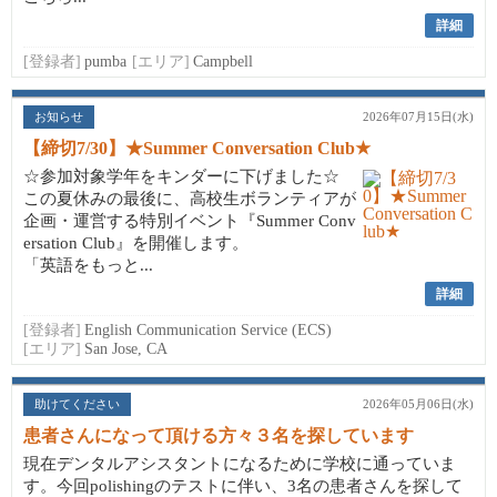
詳細
[登録者]
pumba
[エリア]
Campbell
お知らせ
2026年07月15日(水)
【締切7/30】★Summer Conversation Club★
☆参加対象学年をキンダーに下げました☆
この夏休みの最後に、高校生ボランティアが
企画・運営する特別イベント『Summer Conv
ersation Club』を開催します。
「英語をもっと...
詳細
[登録者]
English Communication Service (ECS)
[エリア]
San Jose, CA
助けてください
2026年05月06日(水)
患者さんになって頂ける方々３名を探しています
現在デンタルアシスタントになるために学校に通っていま
す。今回polishingのテストに伴い、3名の患者さんを探して