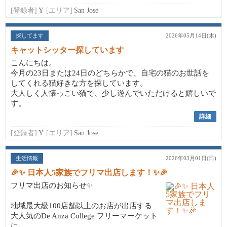
[登録者]
Y
[エリア]
San Jose
探してます
2026年05月14日(木)
キャットシッター探しています
こんにちは。
今月の23日または24日のどちらかで、自宅の猫のお世話を
してくれる猫好きな方を探しています。
大人しく人懐っこい猫で、少し遊んでいただけると嬉しいで
す。
詳細
[登録者]
Y
[エリア]
San Jose
生活情報
2026年03月01日(日)
🎉✨ 日本人5家族でフリマ出店します！✨🎉
フリマ出店のお知らせ✨
地域最大級100店舗以上のお店が出店する
大人気のDe Anza College フリーマーケット
に