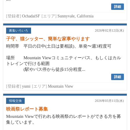
詳細
[登録者]
OchadaiSF
[エリア]
Sunnyvale, California
募集いろいろ
2026年02月12日(木)
子守、猫シッター、簡単な家事やります
時間帯 平日の日中(土日は要相談)、単発〜週3程度可
場所 Mountain Viewコミュニティーバス、もしくはカル
トレインで行ける範囲
(駅やバス停から徒歩15分程度...
詳細
[登録者]
yumi
[エリア]
Mountain View
情報交換
2026年03月11日(水)
映画祭レポート募集
Mountain Viewで行われる映画祭のレポートができる方を募
集しています。