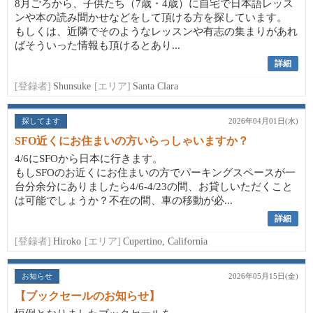
8月ごろから、子供たち（7歳・4歳）に自宅で日本語レッス
ンや本の読み聞かせなどをして頂ける方を探しています。
もしくは、近隣でそのようなレッスンや有志の集まりがあれ
ばそういった情報も頂けるとあり...
詳細
[登録者]
Shunsuke
[エリア]
Santa Clara
探してます
2026年04月01日(水)
SFO近くにお住まいの方いらっしゃいますか？
4/6にSFOから日本に行きます。
もしSFOのお近くにお住まいの方でパーキングスペースが一
台分余分にありましたら4/6-4/23の間、お貸しいただくこと
は可能でしょうか？不在の間、車の移動が必...
詳細
[登録者]
Hiroko
[エリア]
Cupertino, California
お知らせ
2026年05月15日(金)
【ブックセールのお知らせ】