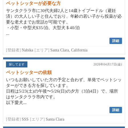
ペットシッターが必要な方
サンタクララ市に30代夫婦2人と14歳トイプードル（避妊
済）の大人しい子と住んでおり、年齢の若い子から投薬が必
要な老犬までお世話が可能です。
・小型・中型犬$35/泊、大型犬＄40/泊
...
詳細
[登録者]
Nabika
[エリア]
Santa Clara, California
探してます
2026年04月17日(金)
ペットシッターの依頼
いつもお願いしていた方の予定と合わず、単発でペットシッ
ターができる方を探しています。
日程は5/23(土)の午後〜5/26(日)の夕方（3泊4日）で、場所
はサンタクララ市内です。
以下愛犬...
詳細
[登録者]
SSS
[エリア]
Santa Clara