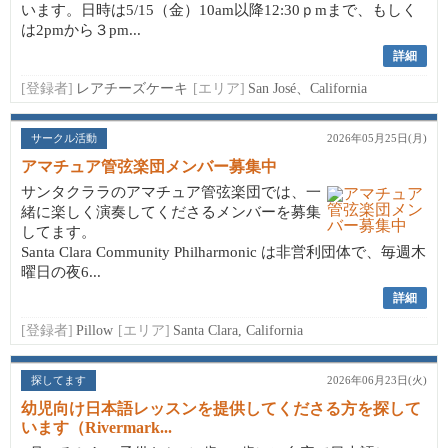
います。日時は5/15（金）10am以降12:30ｐmまで、もしく
は2pmから３pm...
詳細
[登録者]
レアチーズケーキ
[エリア]
San José、California
サークル活動
2026年05月25日(月)
アマチュア管弦楽団メンバー募集中
サンタクララのアマチュア管弦楽団では、一
緒に楽しく演奏してくださるメンバーを募集
してます。
Santa Clara Community Philharmonic は非営利団体で、毎週木
曜日の夜6...
詳細
[登録者]
Pillow
[エリア]
Santa Clara, California
探してます
2026年06月23日(火)
幼児向け日本語レッスンを提供してくださる方を探して
います（Rivermark...