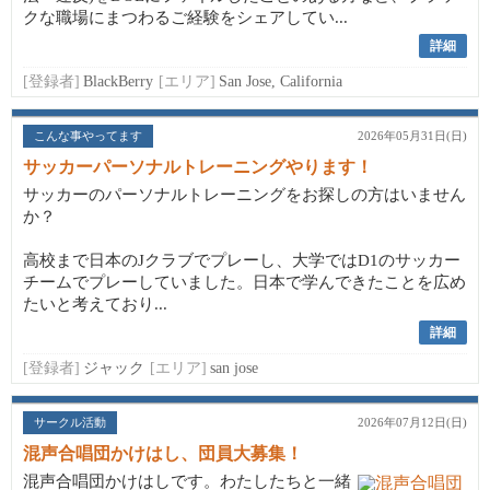
クな職場にまつわるご経験をシェアしてい...
詳細
[登録者]
BlackBerry
[エリア]
San Jose, California
こんな事やってます
2026年05月31日(日)
サッカーパーソナルトレーニングやります！
サッカーのパーソナルトレーニングをお探しの方はいません
か？
高校まで日本のJクラブでプレーし、大学ではD1のサッカー
チームでプレーしていました。日本で学んできたことを広め
たいと考えており...
詳細
[登録者]
ジャック
[エリア]
san jose
サークル活動
2026年07月12日(日)
混声合唱団かけはし、団員大募集！
混声合唱団かけはしです。わたしたちと一緒