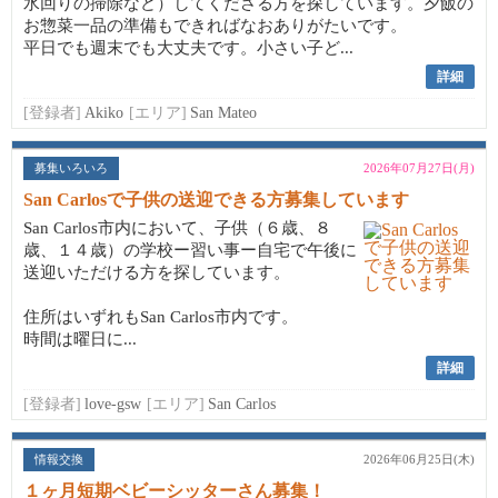
水回りの掃除など）してくださる方を探しています。夕飯の
お惣菜一品の準備もできればなおありがたいです。
平日でも週末でも大丈夫です。小さい子ど...
詳細
[登録者]
Akiko
[エリア]
San Mateo
募集いろいろ
2026年07月27日(月)
San Carlosで子供の送迎できる方募集しています
San Carlos市内において、子供（６歳、８
歳、１４歳）の学校ー習い事ー自宅で午後に
送迎いただける方を探しています。
住所はいずれもSan Carlos市内です。
時間は曜日に...
詳細
[登録者]
love-gsw
[エリア]
San Carlos
情報交換
2026年06月25日(木)
１ヶ月短期ベビーシッターさん募集！