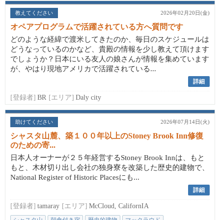
教えてください
2026年02月20日(金)
オペアプログラムで活躍されている方へ質問です
どのような経緯で渡米してきたのか、毎日のスケジュールは
どうなっているのかなど、貴殿の情報を少し教えて頂けます
でしょうか？日本にいる友人の娘さんが情報を集めています
が、やはり現地アメリカで活躍されている...
詳細
[登録者]
BR
[エリア]
Daly city
助けてください
2026年07月14日(火)
シャスタ山麓、築１００年以上のStoney Brook Inn修復
のための寄...
日本人オーナーが２５年経営するStoney Brook Innは、もと
もと、木材切り出し会社の独身寮を改築した歴史的建物で、
National Register of Historic Placesにも...
詳細
[登録者]
tamaray
[エリア]
McCloud, CalifornIA