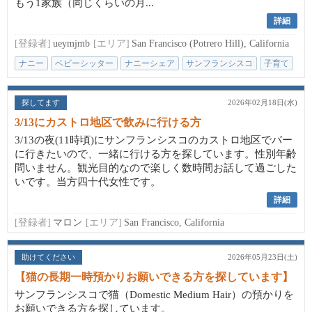
もう1家族（同じくらいの月...
詳細
[登録者]
ueymjmb
[エリア]
San Francisco (Potrero Hill), California
ナニー
ベビーシッター
ナニーシェア
サンフランシスコ
子育て
探してます
2026年02月18日(水)
3/13にカストロ地区で飲みに行ける方
3/13の夜(11時頃)にサンフランシスコのカストロ地区でバー
に行きたいので、一緒に行ける方を探しています。性別年齢
問いません。観光目的なので楽しく数時間お話して過ごした
いです。当方四十代女性です。
詳細
[登録者]
マロン
[エリア]
San Francisco, California
助けてください
2026年05月23日(土)
【猫の長期一時預かりお願いできる方を探しています】
サンフランシスコで猫（Domestic Medium Hair）の預かりを
お願いできる方を探しています。