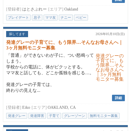
[登録者]
はとさぶれー
[エリア]
Oakland
プレイデート
息子
ママ友
ナニー
ベビー
探してます
2026年05月10日(日)
発達グレーの子育てに、もう限界…そんなお母さんへ｜
3ヶ月無料モニター募集
「普通」ができないわが子に、つい怒鳴って
しまう。
学校からの電話に、体がビクッとする。
ママ友と話しても、どこか孤独を感じる…。
発達グレーの子育ては、
終わりの見えな...
詳細
[登録者]
Eiko
[エリア]
OAKLAND, CA
発達グレー
発達障害
子育て
グレーゾーン
無料モニター募集