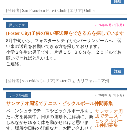
詳細
[登録者]
San Francisco Forest Choir
[エリア]
Online
探してます
2026年07月27日(月)
[Foster City]子供の習い事送迎をできる方を探しています
8月中旬から、フォスターシティからバーリンゲームへ、習
い事の送迎をお願いできる方を探しております。
小学２年生の男子です。片道１５−３０分を、２０ドルでお
願いできればと思います。
ご連絡、...
詳細
[登録者]
soccerkids
[エリア]
Foster City, カリフォルニア州
サークル活動
2026年03月09日(月)
サンマテオ周辺でテニス・ピックルボール仲間募集
ペニンシュラでテニスやピックルボールをし
たい方を募集中。日頃の運動不足解消に、楽
しみながらゆるく体を動かせればと思いま
す。場所や日時の詳細など、お問い合わせく