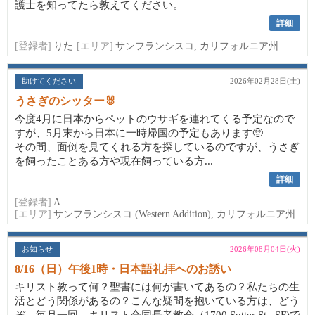
護士を知ってたら教えてください。
詳細
[登録者]
りた
[エリア]
サンフランシスコ, カリフォルニア州
助けてください
2026年02月28日(土)
うさぎのシッター🐰
今度4月に日本からペットのウサギを連れてくる予定なので
すが、5月末から日本に一時帰国の予定もあります🥺
その間、面倒を見てくれる方を探しているのですが、うさぎ
を飼ったことある方や現在飼っている方...
詳細
[登録者]
A
[エリア]
サンフランシスコ (Western Addition), カリフォルニア州
お知らせ
2026年08月04日(火)
8/16（日）午後1時・日本語礼拝へのお誘い
キリスト教って何？聖書には何が書いてあるの？私たちの生
活とどう関係があるの？こんな疑問を抱いている方は、どう