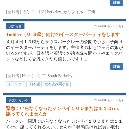
詳細
[登録者]
そら
[エリア]
berkeley, カリフォルニア州
お知らせ
2026年03月23日(月)
Toddler（０-３歳）向けのイースターパーティをします
４月４日１０時からサウスバークレーの公園で小さい子向け
のイースターパーティをします。主催者の私も17ヶ月の娘が
いるのですが、日本語と英語での絵本読み聞かせやエッグハ
ントなどして交流できたら嬉しいです！...
詳細
[登録者]
Hana
[エリア]
South Berkeley
イースター
日本語
絵本読み聞かせ
募集いろいろ
2026年07月20日(月)
緊急：いらなくなったジンベイ１００または１１０cm、
譲ってくれませんか
バークレー周辺でいらなくなったジンベイ１００または１１
０cm、譲ってくれる人いませんか？状態良ければ買い取れ