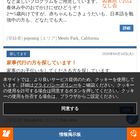
など楽しいプログラムをご用意しています。
春休み中のおでかけにぜひどうぞ！
2〜5歳向けですが、赤ちゃんもごきょうだいも、日本語を勉
強中の方も、どなたでも大...
詳細
[登録者]
popontaj
[エリア]
Menlo Park, California
探してます
2026年04月14日(火)
家事代行の方を探しています！
家事のお手伝いをしてくださる方を探しています。
本サイトでは、より良いサービス提供のため、クッキーを使用して
お願いしたい内容としては、週に１回か２回、
います。詳細は
プライバシーポリシー
をご確認ください。クッキー
・おかずの作り置き（ご自宅で作っていただいてお持ち頂
の使用を許可する場合は同意するボタンを押してください。クッキ
き、材料費も含めてお支払い）
ーの使用を拒否する場合は、ブラウザからご設定ください。
...
詳細
[登録者]
bluesky64
[エリア]
Palo Alto
情報掲示板
探してます
2026年05月25日(月)