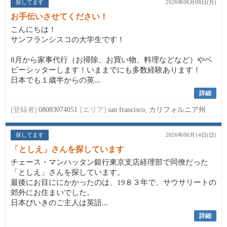
探してます
2026年06月08日(月)
お手伝いさせてください！
こんにちは！
サンフランシスコの大学生です！
8月から家事代行（お掃除、お買い物、料理などなど）やベ
ビーシッターします！いままでにも多数経験あります！
日本でも１歳半からの英...
詳細
[登録者]
08083074051
[エリア]
san francisco, カリフォルニア州
探してます
2026年06月14日(日)
「としえ」さんを探しています
チェース・マンハッタン銀行東京支店経理部で同僚だった
「としえ」さんを探しています。
最後にお目ににかかったのは、19８３年で、サウサリートの
郊外にお住まいでした。
日本びいきのご主人は英語...
詳細