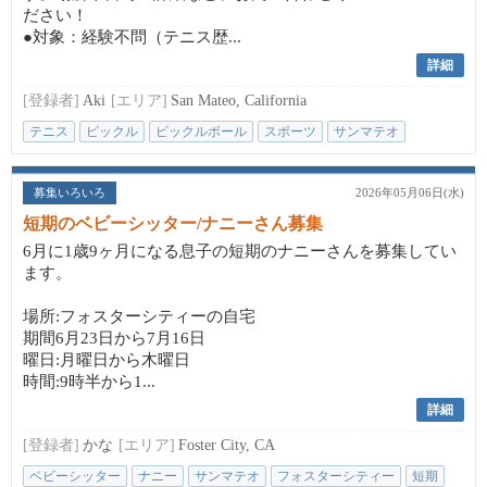
ださい！
●対象：経験不問（テニス歴...
詳細
[登録者]
Aki
[エリア]
San Mateo, California
テニス
ピックル
ピックルボール
スポーツ
サンマテオ
募集いろいろ
2026年05月06日(水)
短期のベビーシッター/ナニーさん募集
6月に1歳9ヶ月になる息子の短期のナニーさんを募集してい
ます。
場所:フォスターシティーの自宅
期間6月23日から7月16日
曜日:月曜日から木曜日
時間:9時半から1...
詳細
[登録者]
かな
[エリア]
Foster City, CA
ベビーシッター
ナニー
サンマテオ
フォスターシティー
短期