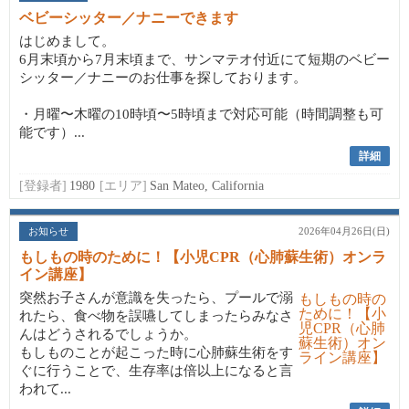
ベビーシッター／ナニーできます
はじめまして。
6月末頃から7月末頃まで、サンマテオ付近にて短期のベビー
シッター／ナニーのお仕事を探しております。
・月曜〜木曜の10時頃〜5時頃まで対応可能（時間調整も可
能です）...
詳細
[登録者]
1980
[エリア]
San Mateo, California
お知らせ
2026年04月26日(日)
もしもの時のために！【小児CPR（心肺蘇生術）オンラ
イン講座】
突然お子さんが意識を失ったら、プールで溺
れたら、食べ物を誤嚥してしまったらみなさ
んはどうされるでしょうか。
もしものことが起こった時に心肺蘇生術をす
ぐに行うことで、生存率は倍以上になると言
われて...