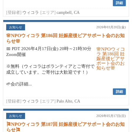
詳細
[登録者]
ウィコラ
[エリア]
campbell, CA
お知らせ
2026年03月20日(金)
🌸NPOウィコラ 第186回 妊娠産後ピアサポート会のお知
らせ🌸
📅 PDT 2026年4月17日(金) 20時～21時30分
Zoom開催
※無料（ウィコラはボランティアとご寄付で
成立しています。ご寄付は大歓迎です！）
🌱会の詳細...
詳細
[登録者]
ウィコラ
[エリア]
Palo Alto, CA
お知らせ
2026年05月17日(日)
🎏NPOウィコラ 第187回 妊娠産後ピアサポート会のお知
らせ🎏