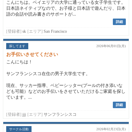
こんにちは。ベイエリアの大学に通っている女子学生です。
日本語ネイティブなので、お子様と日本語で遊んだり、日本
語の会話や読み書きのサポートが...
詳細
[登録者]
sk
[エリア]
San Francisco
探してます
2026年06月01日(月)
お手伝いさせてください
こんにちは！
サンフランシスコ在住の男子大学生です。
現在、サッカー指導、ベビーシッター(プールの付き添いな
ども可能）などのお手伝いをさせていただけるご家庭を探し
ています。...
詳細
[登録者]
jjj
[エリア]
サンフランシスコ
サークル活動
2026年02月23日(月)