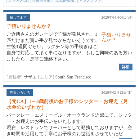
シャスタ山
朝食付き宿
歴史的建物
マックラウド
日本人オーナー
探してます
2026年04月06日(月)
子猫いりませんか？
ご近所さんのガレージで子猫が発見され、1
匹だけまだ貰い手が見つからないそうです。
生後3週間ぐらい。ワクチン等の手続きはご
自身で対応して頂く事になりますが、もしご興味のある方い
ましたら、是非ご連絡下さい...
詳細
[登録者]
サザエ
[エリア]
South San Francisco
募集いろいろ
2026年02月12日(木)
【元CA】1～3歳前後のお子様のシッター・お迎え（月
水金のいずれか）
バークレー・エメリービル・オークランド近郊にて、シッタ
ー・お迎えのお手伝いをいたします。
現在、レストランでサーバーとして勤務しておりますが、空
き時間を活用して丁寧にお子様のお世話をさせていただ...