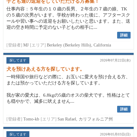
子ども達の送迎をしていただける方募集！
仕事内容：５年生の１０歳の長男、２年生の７歳の娘、TK
の５歳の次男がいます。学校が終わった後に、アフタースク
ールや習い事への送迎をお願いしたいと思います。また、送
迎の空き時間に予定のない子どもの相手に...
詳細
[登録者]
MJ
[エリア]
Berkeley (Berkeley Hills), California
探してます
2026年07月22日(水)
犬を預けあえる方を探しています。
一時帰国や旅行などの際に、お互いに愛犬を預け合える方、
または預かっていただける方を探しています。
我が家の愛犬は、6.8kgの5歳のオスの柴犬です。性格はとて
も穏やかで、滅多に吠えません...
詳細
[登録者]
Tomo-kb
[エリア]
San Rafael, カリフォルニア州
探してます
2026年05月03日(日)