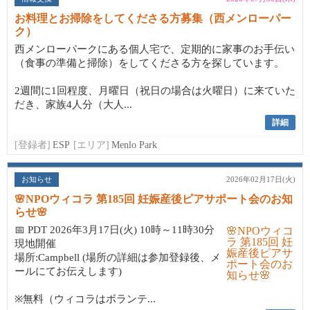
お料理とお掃除をしてくださる方募集（西メンローパー
ク）
西メンローパークにある個人宅で、定期的に家事のお手伝い
（食事の準備と掃除）をしてくださる方を探しています。
2週間に1回程度、月曜日（祝日の場合は火曜日）に来ていた
だき、家族4人分（大人...
詳細
[登録者]
ESP
[エリア]
Menlo Park
お知らせ
2026年02月17日(火)
🌸NPOウィコラ 第185回 妊娠産後ピアサポート会のお知
らせ🌸
📅 PDT 2026年3月17日(火) 10時～11時30分
現地開催
場所:Campbell (場所の詳細は参加登録後、メ
ールにてお伝えします)
※無料（ウィコラはボランテ...