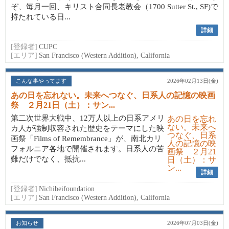
ぞ、毎月一回、キリスト合同長老教会（1700 Sutter St., SF)で
持たれている日...
詳細
[登録者]
CUPC
[エリア]
San Francisco (Western Addition), California
こんな事やってます
2026年02月13日(金)
あの日を忘れない。未来へつなぐ、日系人の記憶の映画
祭 ２月21日（土）：サン...
第二次世界大戦中、12万人以上の日系アメリ
カ人が強制収容された歴史をテーマにした映
画祭「Films of Remembrance」が、南北カリ
フォルニア各地で開催されます。日系人の苦
難だけでなく、抵抗...
詳細
[登録者]
Nichibeifoundation
[エリア]
San Francisco (Western Addition), California
お知らせ
2026年07月03日(金)