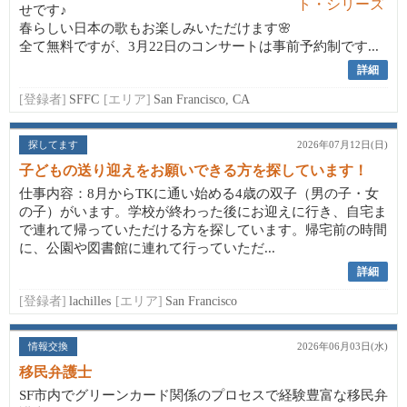
せです♪
春らしい日本の歌もお楽しみいただけます🌸
全て無料ですが、3月22日のコンサートは事前予約制です...
詳細
[登録者]
SFFC
[エリア]
San Francisco, CA
探してます
2026年07月12日(日)
子どもの送り迎えをお願いできる方を探しています！
仕事内容：8月からTKに通い始める4歳の双子（男の子・女
の子）がいます。学校が終わった後にお迎えに行き、自宅ま
で連れて帰っていただける方を探しています。帰宅前の時間
に、公園や図書館に連れて行っていただ...
詳細
[登録者]
lachilles
[エリア]
San Francisco
情報交換
2026年06月03日(水)
移民弁護士
SF市内でグリーンカード関係のプロセスで経験豊富な移民弁