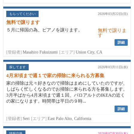
もらってください
2026年03月22日(日)
無料で譲ります
５月に帰国の為、ピアノを譲ります。
詳細
[登録者]
Masahiro Fukuizumi
[エリア]
Union City, CA
探してます
2026年03月11日(水)
4月末頃まで週１で家の掃除に来られる方募集
家の掃除は元々好きなので掃除はまめにしていたのですが、
しばらく忙しくなるのでお掃除に来られる方を募集します。
3月半ばから4月末頃まで週１回、パロアルトのIKEAの近く
の家になります。時間帯は平日の９時...
詳細
[登録者]
Seri
[エリア]
East Palo Alto, California
情報交換
2026年07月30日(木)