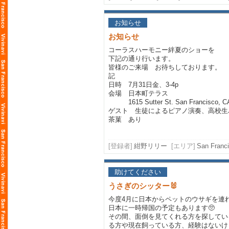
お知らせ
お知らせ
コーラスハーモニー絆夏のショーを
下記の通り行います。
皆様のご来場 お待ちしております。
記
日時 7月31日金、3-4p
会場 日本町テラス
1615 Sutter St. San Francisco, C
ゲスト 生徒によるピアノ演奏、高校生
茶菓 あり
[登録者]
紺野リリー
[エリア]
San Franci
助けてください
うさぎのシッター🐰
今度4月に日本からペットのウサギを連
日本に一時帰国の予定もあります🥺
その間、面倒を見てくれる方を探してい
る方や現在飼っている方、経験はないけ