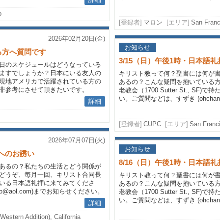
o
[登録者]
マロン
[エリア]
San Franci
2026年02月20日(金)
お知らせ
る方へ質問です
3/15（日）午後1時・日本語
日のスケジュールはどうなっている
ますでしょうか？日本にいる友人の
キリスト教って何？聖書には何が
現地アメリカで活躍されている方の
あるの？こんな疑問を抱いている
非参考にさせて頂きたいです。
老教会（1700 Sutter St., 
い。ご質問などは、すずき (ohchanh
詳細
[登録者]
CUPC
[エリア]
San Franci
2026年07月07日(火)
お知らせ
拝へのお誘い
8/16（日）午後1時・日本語
あるの？私たちの生活とどう関係が
どうぞ、毎月一回、キリスト合同長
キリスト教って何？聖書には何が
で持たれている日本語礼拝に来てみてくださ
あるの？こんな疑問を抱いている
ko@aol.com)までお知らせください。
老教会（1700 Sutter St., 
い。ご質問などは、すずき (ohchanh
詳細
Western Addition), California