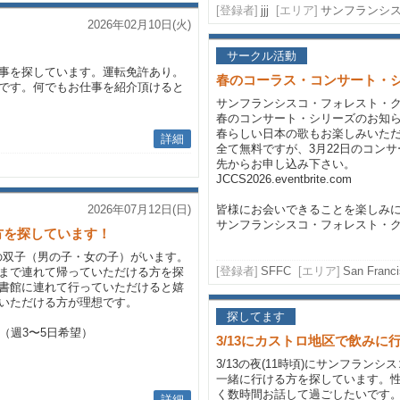
[登録者]
jjj
[エリア]
サンフランシ
2026年02月10日(火)
サークル活動
事を探しています。運転免許あり。
春のコーラス・コンサート・
です。何でもお仕事を紹介頂けると
サンフランシスコ・フォレスト・
春のコンサート・シリーズのお知ら
春らしい日本の歌もお楽しみいただ
詳細
全て無料ですが、3月22日のコン
先からお申し込み下さい。
JCCS2026.eventbrite.com
2026年07月12日(日)
皆様にお会いできることを楽しみに
サンフランシスコ・フォレスト・クワ
方を探しています！
の双子（男の子・女の子）がいます。
[登録者]
SFFC
[エリア]
San Franc
まで連れて帰っていただける方を探
書館に連れて行っていただけると嬉
いただける方が理想です。
探してます
（週3〜5日希望）
3/13にカストロ地区で飲みに
3/13の夜(11時頃)にサンフラ
一緒に行ける方を探しています。
く数時間お話して過ごしたいです
詳細