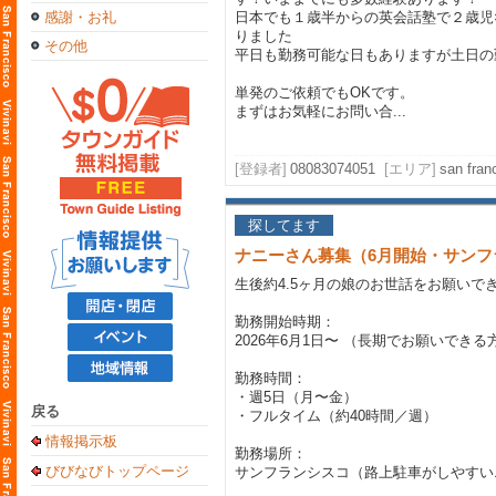
感謝・お礼
日本でも１歳半からの英会話塾で２歳児
りました
その他
平日も勤務可能な日もありますが土日の
単発のご依頼でもOKです。
まずはお気軽にお問い合...
[登録者]
08083074051
[エリア]
san fr
探してます
ナニーさん募集（6月開始・サンフ
生後約4.5ヶ月の娘のお世話をお願いで
勤務開始時期：
2026年6月1日〜 （長期でお願いできる
勤務時間：
・週5日（月〜金）
戻る
・フルタイム（約40時間／週）
情報掲示板
勤務場所：
びびなびトップページ
サンフランシスコ（路上駐車がしやすい