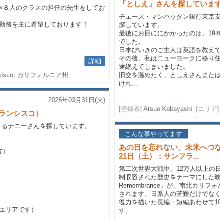
「としえ」さんを探していま
×８人のクラスの担任の先生をしてお
チェース・マンハッタン銀行東京
勤務を主に希望しております！
探しています。
最後にお目ににかかったのは、19
でした。
日本びいきのご主人は英語を教え
その後、私はニューヨークに移り
詳細
途絶えてしまいました。
ancisco, カリフォルニア州
旧交を温めたく、としえさんまた
けれ...
2026年03月31日(火)
[登録者]
Atsuo Kobayashi
[エリア]
ランシスコ）
きるナニーさんを探しています。
こんな事やってます
あの日を忘れない。未来へつ
方）
21日（土）：サンフラ...
第二次世界大戦中、12万人以上の
制収容された歴史をテーマにした映画祭
Remembrance」が、南北カリ
されます。日系人の苦難だけでな
復力を描いた長編・短編あわせて1
エリアです）
す。