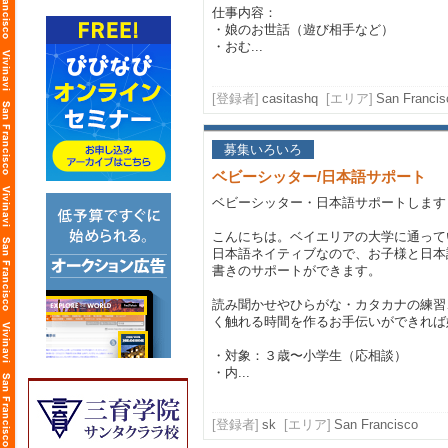
仕事内容：
・娘のお世話（遊び相手など）
・おむ...
[登録者]
casitashq
[エリア]
San Francisc
募集いろいろ
ベビーシッター/日本語サポート
ベビーシッター・日本語サポートします
こんにちは。ベイエリアの大学に通って
日本語ネイティブなので、お子様と日本
書きのサポートができます。
読み聞かせやひらがな・カタカナの練習
く触れる時間を作るお手伝いができれば
・対象：３歳〜小学生（応相談）
・内...
[登録者]
sk
[エリア]
San Francisco