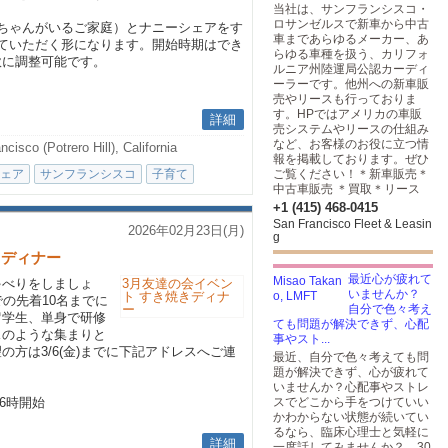
当社は、サンフランシスコ・
ロサンゼルスで新車から中古
ちゃんがいるご家庭）とナニーシェアをす
車まであらゆるメーカー、あ
ていただく形になります。開始時期はでき
らゆる車種を扱う、カリフォ
軟に調整可能です。
ルニア州陸運局公認カーディ
ーラーです。他州への新車販
売やリースも行っておりま
す。HPではアメリカの車販
詳細
売システムやリースの仕組み
など、お客様のお役に立つ情
cisco (Potrero Hill), California
報を掲載しております。ぜひ
ェア
サンフランシスコ
子育て
ご覧ください！＊新車販売＊
中古車販売 ＊買取＊リース
+1 (415) 468-0415
San Francisco Fleet & Leasin
2026年02月23日(月)
g
きディナー
最近心が疲れて
ゃべりをしましょ
いませんか？
の先着10名までに
自分で色々考え
留学生、単身で研修
ても問題が解決できず、心配
スのような集まりと
事やスト...
方は3/6(金)までに下記アドレスへご連
最近、自分で色々考えても問
題が解決できず、心が疲れて
いませんか？心配事やストレ
後6時開始
スでどこから手をつけていい
かわからない状態が続いてい
るなら、臨床心理士と気軽に
詳細
一度話してみませんか？ 30