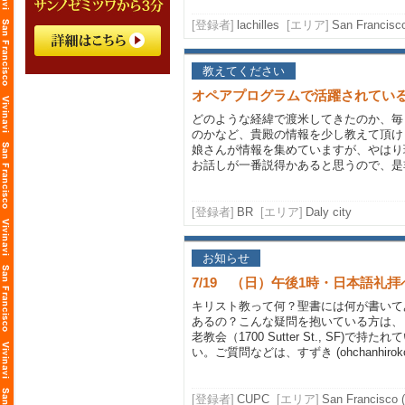
[登録者]
lachilles
[エリア]
San Francisc
教えてください
オペアプログラムで活躍されてい
どのような経緯で渡米してきたのか、毎
のかなど、貴殿の情報を少し教えて頂け
娘さんが情報を集めていますが、やはり
お話しが一番説得かあると思うので、是
[登録者]
BR
[エリア]
Daly city
お知らせ
7/19 （日）午後1時・日本語礼
キリスト教って何？聖書には何が書いて
あるの？こんな疑問を抱いている方は、
老教会（1700 Sutter St., SF)
い。ご質問などは、すずき (ohchanhiro
[登録者]
CUPC
[エリア]
San Francisco (