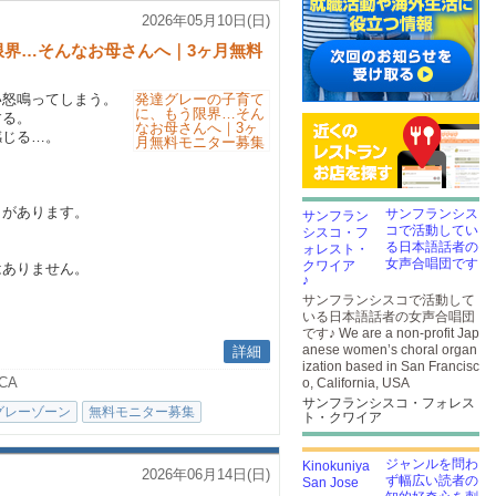
2026年05月10日(日)
限界…そんなお母さんへ｜3ヶ月無料
い怒鳴ってしまう。
する。
感じる…。
とがあります。
サンフランシス
コで活動してい
る日本語話者の
女声合唱団です
はありません。
♪
サンフランシスコで活動して
いる日本語話者の女声合唱団
です♪ We are a non-profit Jap
anese women’s choral organ
詳細
ization based in San Francisc
CA
o, California, USA
サンフランシスコ・フォレス
グレーゾーン
無料モニター募集
ト・クワイア
ジャンルを問わ
2026年06月14日(日)
ず幅広い読者の