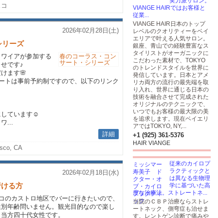
実力派サロン。
スコ
VIANGE HAIRではお客様と
従業...
VIANGE HAIR日本のトップ
2026年02月28日(土)
レベルのクオリティーをベイ
エリアで叶える人気サロン。
シリーズ
銀座、青山での経験豊富なス
タイリストがオーガニックに
クワイアが参加する
こだわった素材で、TOKYO
せです♪
のトレンドスタイルを世界に
けます🌸
発信しています。日本とアメ
サートは事前予約制ですので、以下のリンク
リカ両方の流行の最先端を取
り入れ、世界に通じる日本の
技術を融合させて完成された
オリジナルのテクニックで、
いつでもお客様の最大限の美
しています☺️
を追求します。現在ベイエリ
...
アではTOKYO, NY,...
詳細
+1 (925) 361-5376
HAIR VIANGE
isco, CA
従来のカイロプ
ラクティックと
2026年02月18日(水)
は異なる生物理
行ける方
学に基づいた高
度な治療法。ストレートネ...
ンシスコのカストロ地区でバーに行きたいので、
当院のＣＢＰ治療ならストレ
性別年齢問いません。観光目的なので楽し
ートネック、側弯症も治せま
。当方四十代女性です。
す。レントゲン診断で痛みや