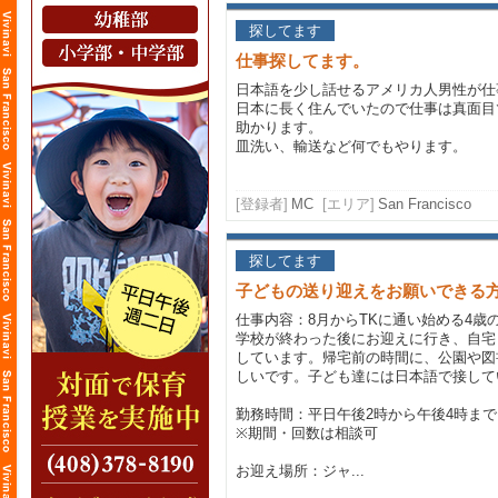
探してます
仕事探してます。
日本語を少し話せるアメリカ人男性が仕
日本に長く住んでいたので仕事は真面目
助かります。
皿洗い、輸送など何でもやります。
[登録者]
MC
[エリア]
San Francisco
探してます
子どもの送り迎えをお願いできる
仕事内容：8月からTKに通い始める4歳
学校が終わった後にお迎えに行き、自宅
しています。帰宅前の時間に、公園や図
しいです。子ども達には日本語で接して
勤務時間：平日午後2時から午後4時まで
※期間・回数は相談可
お迎え場所：ジャ...