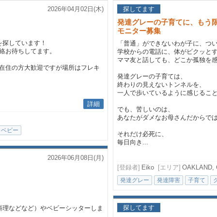
2026年04月02日(木)
探してます
発達グレーの子育てに、もう
モニター募集
を探しています！
「普通」ができないわが子に、つ
絡お待ちしてます。
学校からの電話に、体がビクッと
ママ友と話しても、どこか孤独を
在住の方大歓迎ですが場所はフレキ
発達グレーの子育ては、
終わりの見えないトンネルを、
一人で歩いているように感じるこ
詳細
でも、苦しいのは、
あなたがダメなお母さんだからで
ベビー
それだけ必死に、
毎日向き...
2026年06月08日(月)
[登録者]
Eiko
[エリア]
OAKLAND, 
発達グレー
発達障害
子育て
探してます
料理などなど）やベビーシッターしま