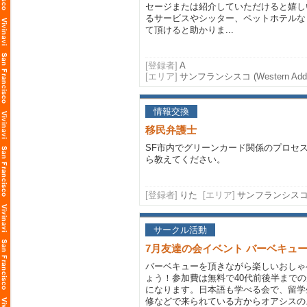
セージまたは紹介していただけると嬉し
るサービスやシッター、ペットホテルな
て頂けると助かりま...
[登録者]
A
[エリア]
サンフランシスコ (Western Add
情報交換
移民弁護士
SF市内でグリーンカード関係のプロセ
ら教えてください。
[登録者]
りた
[エリア]
サンフランシスコ
サークル活動
7月友達の会イベント バーベキュ
バーベキューを頂きながら楽しいおしゃ
ょう！参加費は無料で40代前後半までの
になります。日本語も学べる会で、留学
修などで来られている方からオアシスの