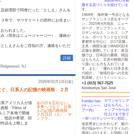
知的好奇心を刺
す
激する店づくりを続けていま
す。
支店経理部で同僚だった「としえ」さんを
1969年、海外第一号店となる
サンフランシスコ店をオープ
８３年で、サウサリートの郊外にお住まい
ン。2025年4月現在、ニュー
ヨーク、サンフランシスコ、
ておられました。
ロサンゼルス、シカゴ、シア
住み（現在はニュージャージー）、連絡が
トル、ポートランドなどの主
要都市を中心に、計17店舗、
はとしえさんをご存知の方、連絡をいただ
文具・雑貨を扱うMAIDO計4
店舗を展開しています。各店
舗では、日本語の書籍、雑誌
詳細
はもちろん、文具や雑貨の取
り扱いにも力を入れていま
Ridgewood, NJ
す。また、「優れた日本文化
の紹介」「地域社会への文化
的貢献」というミッション...
2026年02月13日(金)
+1 (415) 567-7625
Kinokuniya San Jose
なぐ、日系人の記憶の映画祭 ２月
カウンセリング
日系アメリカ人が強
はもちろん、シ
「Films of
ャンプーからお
フォルニア各地で開催
仕上げまで全て
く、抵抗や希望、回
一対一のマンツーマン対応...
0作品を上映しま
老若男女にかかわらず、髪の
毛の悩みやヘアースタイルの
相談にのります。お気軽に日