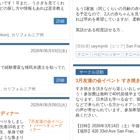
いです！🐰また、うさぎを見てくれ
どの探し方や情報もあれば是非教え
もう1家族（同じくらいの月齢の赤
る予定なので、2人の赤ちゃんを見
れば早めを希望していますが、柔
詳細
英語がある程度話せる方...
ition), カリフォルニア州
[登録者]
ueymjmb
[エリア]
San Fran
2026年06月03日(水)
ナニー
ベビーシッター
ナニーシ
スで経験豊富な移民弁護士を知ってた
サークル活動
詳細
3月友達の会イベント すき焼
すき焼きを頂きながら楽しいおし
, カリフォルニア州
う！参加費は無料で40代前後半まで
なります。日本語も学べる会で、
などで来られている方からオアシ
2026年06月09日(火)
の声が寄せられています。参加希望の
ーディナー
絡ください。
べりをしまし
【日時】2026年3月14日（土）午
先着10名まで
【場所】426 33rd Ave San Fran...
生、単身で研
ような集まり