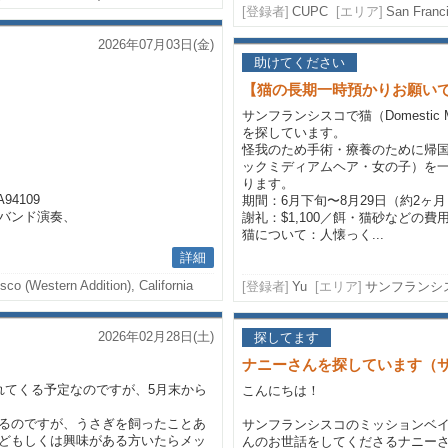
[登録者]
CUPC
[エリア]
San Franci
2026年07月03日(金)
助けてください
【猫の長期一時預かりお願い
サンフランシスコで猫（Domestic 
を探しています。
怪我のため手術・療養のために帰
ックミディアムヘア・女の子）を
ります。
A94109
期間：6月下旬〜8月29日（約2ヶ月
バンド演奏、
謝礼：$1,100／餌・猫砂などの
猫について：人懐っく...
詳細
sco (Western Addition), California
[登録者]
Yu
[エリア]
サンフランシ
2026年02月28日(土)
探してます
ナニーさんを探しています（
れてくる予定なのですが、5月末から
こんにちは！
るのですが、うさぎを飼ったことあ
サンフランシスコのミッションベイ（M
どもしくは興味がある方いたらメッ
んのお世話をしてくださるナニー