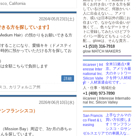
sco, California
長くお付き合いできる方を探
しているけれど、何故かいい
人に出会えない...。アメリ
カ、或いは日本以外の国にお
2026年05月23日(土)
住まいで、なかなか出会いが
できる方を探しています】
無くて...。色々なデートサイ
トに登録してみたいけどプラ
Medium Hair）の預かりをお願いできる方
イバシー面などもちょっと心
配...。glowは、そんな貴方...
国することになり、愛猫キキ（ドメスティ
+1 (510) 316-7918
一時的に預かっていただける方を探してお
glow MATCH MAKERS
）
全米11拠点+東
費用は全額こちらで負担します
京。アメリカ最
大のネットワー
クを持つ人材紹
詳細
介・人材派遣会社です。...
スコ, カリフォルニア州
人・仕事・地域社会
+1 (408) 973-7890
iiicareer | Interesse Internatio
2026年06月10日(水)
nal Inc. Silicon Valley
サンフランシスコ）
上手なクルマの
買い方伝授しま
す！サンフラン
ission Bay）周辺で、3か月の赤ちゃ
シスコ・ロサン
ゼルスエリアでの車購入な...
さんを探しています。