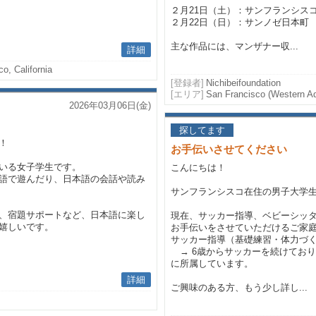
２月21日（土）：サンフランシス
２月22日（日）：サンノゼ日本町
主な作品には、マンザナー収...
詳細
o, California
[登録者]
Nichibeifoundation
[エリア]
San Francisco (Western Add
2026年03月06日(金)
探してます
！
お手伝いさせてください
いる女子学生です。
こんにちは！
語で遊んだり、日本語の会話や読み
サンフランシスコ在住の男子大学
、宿題サポートなど、日本語に楽し
現在、サッカー指導、ベビーシッタ
嬉しいです。
お手伝いをさせていただけるご家
サッカー指導（基礎練習・体力づ
→ 6歳からサッカーを続けており
に所属しています。
詳細
ご興味のある方、もう少し詳し...