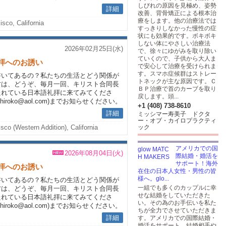
しびれの原因を見極め、姿勢
詳細
改善、背骨矯正による根本治
療をします。他の治療法では
sco, California
すっきりしなかった慢性の症
状にも効果的です。ボキボキ
しない体にやさしい治療法
2026年02月25日(水)
で、徐々にゆがみを取り除い
ていくので、子供から大人ま
礼拝へのお誘い
で安心して治療を受けられま
す。スマホ症候群はストレー
書いてあるの？私たちの生活とどう関係が
トネックが主な原因です。Ｃ
方は、どうぞ、毎月一回、キリスト合同長
ＢＰ治療で首のカーブを取り
SF)で持たれている日本語礼拝に来てみてくださ
戻します。頭...
iroko@aol.com)までお知らせください。
+1 (408) 738-8610
詳細
ミッシマー寿美子 ドクタ
ー・オブ・カイロプラクティ
sco (Western Addition), California
ック
アメリカでの国
2026年08月04日(火)
際結婚・婚活を
サポート！海外
礼拝へのお誘い
在住の日本人女性・男性の皆
様へ。glo...
書いてあるの？私たちの生活とどう関係が
一組でも多くのカップルに幸
方は、どうぞ、毎月一回、キリスト合同長
せな結婚をしていただきた
SF)で持たれている日本語礼拝に来てみてくださ
い。その為のお手伝いを私た
iroko@aol.com)までお知らせください。
ちが全力でさせていただきま
詳細
す。アメリカでの国際結婚・
婚活をサポート。結婚相手や