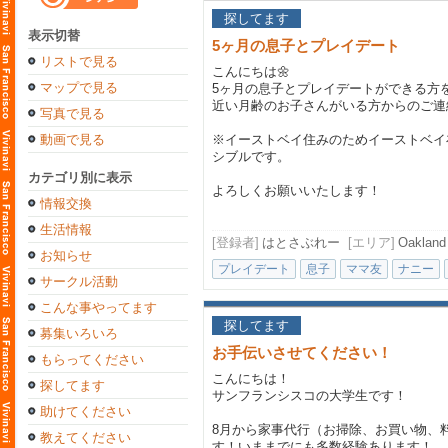
探してます
表示切替
5ヶ月の息子とプレイデート
リストで見る
こんにちは🌼
マップで見る
5ヶ月の息子とプレイデートができる方
近い月齢のお子さんがいる方からのご連
写真で見る
動画で見る
※イーストベイ住みのためイーストベイ
シブルです。
カテゴリ別に表示
よろしくお願いいたします！
情報交換
生活情報
[登録者]
はとさぶれー
[エリア]
Oakland
お知らせ
プレイデート
息子
ママ友
ナニー
サークル活動
こんな事やってます
探してます
募集いろいろ
お手伝いさせてください！
もらってください
こんにちは！
探してます
サンフランシスコの大学生です！
助けてください
8月から家事代行（お掃除、お買い物、
教えてください
す！いままでにも多数経験あります！