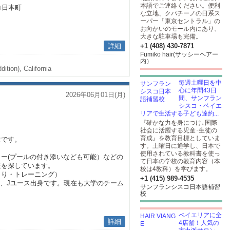
本語でご連絡ください。便利
コ日本町
な立地、クパチーノの日系ス
ーパー「東京セントラル」の
お向かいのモール内にあり、
大きな駐車場も完備。
詳細
+1 (408) 430-7871
Fumiko hair(サッシーヘアー
内）
ition), California
毎週土曜日を中
心に年間43日
2026年06月01日(月)
間、サンフラン
シスコ・ベイエ
リアで生活する子ども達約...
『確かな力を身につけ､国際
社会に活躍する児童･生徒の
育成』を教育目標としていま
生です。
す。土曜日に通学し、日本で
使用されている教科書を使っ
ー(プールの付き添いなども可能）などの
て日本の学校の教育内容（本
庭を探しています。
校は4教科）を学びます。
くり・トレーニング）
+1 (415) 989-4535
、Jユース出身です。現在も大学のチーム
サンフランシスコ日本語補習
校
ベイエリアに全
詳細
4店舗！人気の