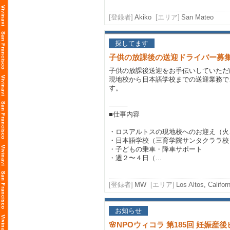
[登録者]
Akiko
[エリア]
San Mateo
探してます
子供の放課後の送迎ドライバー募
子供の放課後送迎をお手伝いしていただ
現地校から日本語学校までの送迎業務で
す。
⸻
■仕事内容
・ロスアルトスの現地校へのお迎え（火、木
・日本語学校（三育学院サンタクララ校）
・子どもの乗車・降車サポート
・週２〜４日（...
[登録者]
MW
[エリア]
Los Altos, Californ
お知らせ
🌸NPOウィコラ 第185回 妊娠