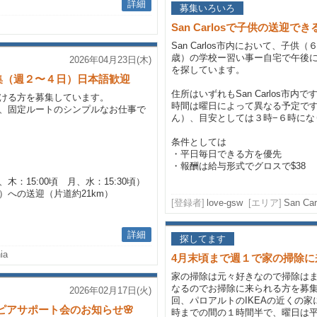
詳細
募集いろいろ
San Carlosで子供の送迎
San Carlos市内において、子供
歳）の学校ー習い事ー自宅で午後
2026年04月23日(木)
を探しています。
集（週２〜４日）日本語歓迎
住所はいずれもSan Carlos市内で
ける方を募集しています。
時間は曜日によって異なる予定で
、固定ルートのシンプルなお仕事で
ん）、目安としては３時−６時にな
条件としては
・平日毎日できる方を優先
・報酬は給与形式でグロスで$38
：15:00頃 月、水：15:30頃）
への送迎（片道約21km）
[登録者]
love-gsw
[エリア]
San Car
詳細
探してます
ia
4月末頃まで週１で家の掃除に
家の掃除は元々好きなので掃除は
なるのでお掃除に来られる方を募集
2026年02月17日(火)
回、パロアルトのIKEAの近くの
産後ピアサポート会のお知らせ🌸
時までの間の１時間半で、曜日は