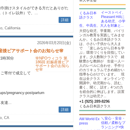
本人学生会
雑巾掛けスタイルができる方だとありがた
イーストベイ、
トイレ以外）で、...
Pleasant Hillに
詳細
ある幼児、小学
生、中高生、大人を対象と...
o, California
大切な幼児、学童期、バイリ
ンガル教育を実践してみませ
んか。くるみ日本語クラス
2026年03月20日(金)
は、小さい子供から大人ま
で 「楽しみながら日本を学
妊娠産後ピアサポート会のお知らせ🌸
ぶ」環境づくりを目指してい
ます。少人数制クラスで 経
21時30分
験豊かな教師が 生徒一人一
人のレベルに合わせ、手作り
のカリキュラムできめ細かい
とご寄付で成立して
指導を心がけています。 現
在は全クラス オンラインで
開講中。幼児期から、読む、
書く、聞く、話す」4つの力
ら
を総合的に伸ばします。設置
roups/pregnancy-postpartum
クラスは幼児ク...
+1 (925) 289-8296
達...
くるみ日本語クラス
詳細
to, CA
＼安心・安全・
信頼／柔軟なプ
ランニング×快