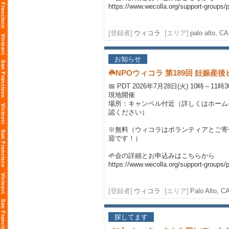
https://www.wecolla.org/support-groups/p
[登録者]
ウィコラ
[エリア]
palo alto, CA
お知らせ
☘️NPOウィコラ 第189回 妊娠
📅 PDT 2026年7月28日(火) 10時～11時
現地開催
場所：キャンベル付近（詳しくはホーム
認ください）
※無料（ウィコラはボランティアとご寄
迎です！）
🌱会の詳細とお申込みはこちらから
https://www.wecolla.org/support-groups/
[登録者]
ウィコラ
[エリア]
Palo Alto, C
探してます