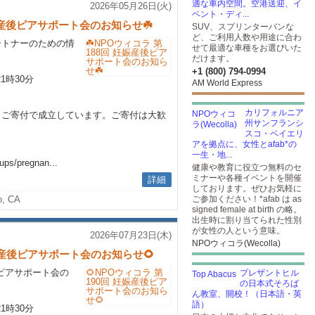
適な車内空間。空港送迎、イ
2026年05月26日(火)
ベント・ディ...
妊娠産後ピアサポート会のお知らせ☘️
SUV、スプリンターバンな
ど、ご利用人数や用途に合わ
ートナーのための情
せて最適な車種をお選びいた
だけます。
+1 (800) 794-0994
21時30分
AM World Express
カリフォルニア
とご寄付で成立しています。ご寄付は大歓
州サンフランシ
スコ・ベイエリ
アを拠点に、女性とafab*の
ら
一生・地...
ups/pregnan...
健康や教育に役立つ無料のセ
ミナーや各種イベントを開催
詳細
しております。ぜひお気軽に
to, CA
ご参加ください！*afab は as
signed female at birth の略。
出生時に割り当てられた性別
が女性の人という意味。
2026年07月23日(木)
NPOウィコラ(Wecolla)
妊娠産後ピアサポート会のお知らせ🌻
産後ピアサポート会の
プレザントヒル
の日本式そろば
ん教室、開校！（日本語・英
語）
21時30分