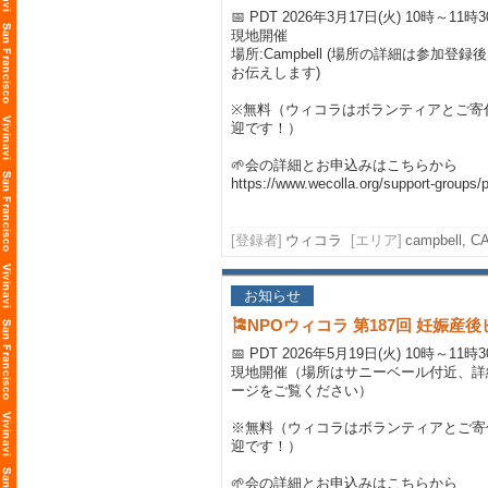
📅 PDT 2026年3月17日(火) 10時～11時
現地開催
場所:Campbell (場所の詳細は参加登
お伝えします)
※無料（ウィコラはボランティアとご寄
迎です！）
🌱会の詳細とお申込みはこちらから
https://www.wecolla.org/support-groups/p
[登録者]
ウィコラ
[エリア]
campbell, C
お知らせ
🎏NPOウィコラ 第187回 妊娠
📅 PDT 2026年5月19日(火) 10時～11時
現地開催（場所はサニーベール付近、詳
ージをご覧ください）
※無料（ウィコラはボランティアとご寄
迎です！）
🌱会の詳細とお申込みはこちらから