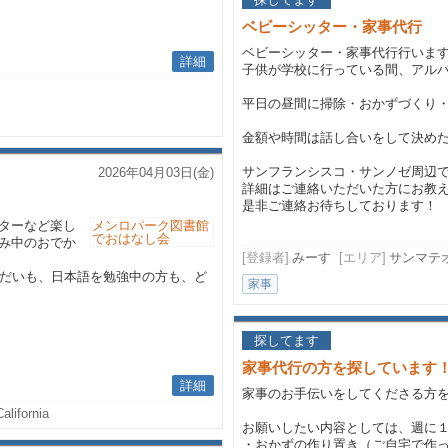
ベビーシッター・家事代行
ベビーシッター・家事代行行いま
詳細
子供が学校に行っている間、アル
平日の昼間に掃除・おかずづくり
金額や時間は話し合いをして決め
サンフランシスコ・サンノゼ周辺
2026年04月03日(金)
詳細はご連絡いただいた方にお教
是非ご連絡お待ちしております！
ターなど楽し
み中のおでか
[登録者]
みーす
[エリア]
サンマテ
うだいも、日本語を勉強中の方も、ど
家事
探してます
家事代行の方を探しています
詳細
家事のお手伝いをしてくださる方
alifornia
お願いしたい内容としては、週に
・おかずの作り置き（ご自宅で作