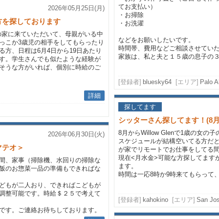
てお支払い）
2026年05月25日(月)
・お掃除
方を探しております
・お洗濯
anの家に来ていただいて、母親がいる中
などをお願いしたいです。
っこか3歳児の相手をしてもらったり
時間帯、費用などご相談させてい
方、日程は6月4日から19日あたり
家族は、私と夫と１５歳の息子の
す。学生さんでも似たような経験が
そうな方がいれば、個別に時給のご
[登録者]
bluesky64
[エリア]
Palo A
詳細
探してます
シッターさん探してます！(8月から /
8月からWillow Glenで1歳
2026年06月30日(火)
スケジュールが結構空いてる方だ
マテオ＞
が家でリモートでお仕事をしてる
現在<月水金>可能な方探してます
間、家事（掃除機、水回りの掃除な
ます。
飯のお惣菜一品の準備もできればな
時間は一応8時か9時来てもらって、3
どもが二人おり、できればこどもが
調整可能です。時給＄２５で考えて
[登録者]
kahokino
[エリア]
San Jo
です。ご連絡お待ちしております。