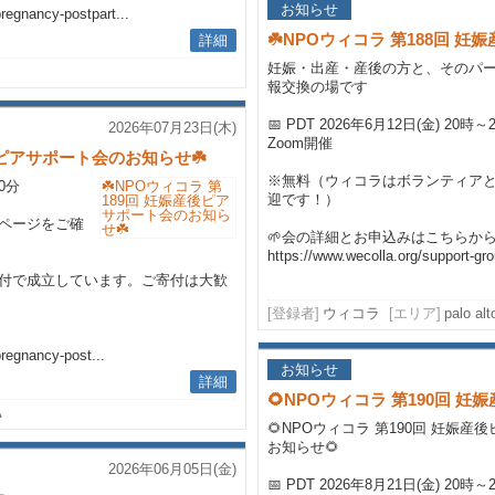
お知らせ
regnancy-postpart...
☘️NPOウィコラ 第188回 
詳細
妊娠・出産・産後の方と、そのパ
報交換の場です
📅 PDT 2026年6月12日(金) 20時～
2026年07月23日(木)
Zoom開催
産後ピアサポート会のお知らせ☘️
※無料（ウィコラはボランティア
30分
迎です！）
ページをご確
🌱会の詳細とお申込みはこちらか
https://www.wecolla.org/support-gro
付で成立しています。ご寄付は大歓
[登録者]
ウィコラ
[エリア]
palo al
pregnancy-post...
お知らせ
詳細
🌻NPOウィコラ 第190回 
A
🌻NPOウィコラ 第190回 妊娠
お知らせ🌻
2026年06月05日(金)
📅 PDT 2026年8月21日(金) 20時～