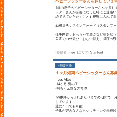
ベビーシッターさんを探していま
1歳の息子のベビーシッターさんを探し
ッターさんが必要になった時にご連絡い
続で見ていただくことも視野に入れて探
勤務場所：スタンフォード（スタンフォ
仕事内容：おもちゃで遊ぶなど歌を歌う
公園での外遊び、おむつ替え、昼寝の寝か
[登録者]
mee
[エリア]
Stanford
情報交換
１ヶ月短期ベビーシッターさん募
- Los Altos
-14ヶ月 男の子
-明るく元気な方希望
7/9以降から8/13あたりまでの期間で
しています。
週に１日でも可能
子供が好きな方ならシッティング未経験