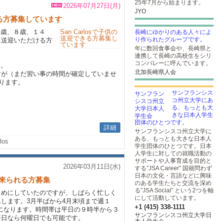
25年7月から始まります。
2026年07月27日(月)
JYO
できる方募集しています
（６歳、８歳、１４
長崎にゆかりのある人々によ
り作られたグループです。
に送迎いただける方
年に数回食事会や、長崎県と
連携して長崎の高校生をシリ
コンバレーに呼んでいます。
す。
北加長崎県人会
すが（まだ習い事の時間が確定していませ
ります。
サンフランシス
コ州立大学にあ
る、もっとも大
きな日本人学生
団体のひとつです。
詳細
サンフランシスコ州立大学に
ある、もっとも大きな日本人
los
学生団体のひとつです。日本
人学生に対しての就職活動の
サポートや人事育成を目的と
2026年03月11日(水)
する”JSA Career” 国籍問わず
日本の文化・言語などに興味
来られる方募集
のある学生たちと交流を深め
る”JSA Social” という2つを軸
まめにしていたのですが、しばらく忙しく
にして活動しています。
します。3月半ばから4月末頃まで週１
+1 (415) 338-1111
家になります。時間帯は平日の９時半から３
サンフランシスコ州立大学日
平日なら何曜日でも可能です。