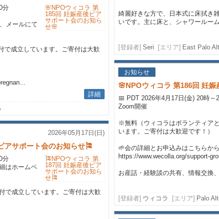
30分
綺麗好きな方で、日本式に床拭き
いです。主に床と、シャワールーム（
録後、メールにて
[登録者]
Seri
[エリア]
East Palo Alt
付で成立しています。ご寄付は大歓
お知らせ
regnan...
🌸NPOウィコラ 第186回 
詳細
📅 PDT 2026年4月17日(金) 20時～
Zoom開催
A
※無料（ウィコラはボランティア
います。ご寄付は大歓迎です！）
2026年05月17日(日)
産後ピアサポート会のお知らせ🎏
🌱会の詳細とお申込みはこちらか
https://www.wecolla.org/support-g
30分
細はホームペ
お産話・経験談の共有、情報交換、友
付で成立しています。ご寄付は大歓
[登録者]
ウィコラ
[エリア]
Palo Al