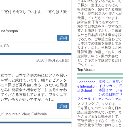
日本の大切な文化であり、お
子様が一生使えるそろばん・
暗算技術を、習得できる教室
とご寄付で成立しています。ご寄付は大歓
です。現在20名の生徒さんが
受講してくださっています。
講師自身 子育てをする中で、
ら
海外で日本語をキープする大
変さを痛感しており、ご家族
ups/pregna...
以外と日本語で話す機会を設
詳細
けるため、ご希望に合わせて
日本語での授業を提供してお
to, CA
ります。なお、当教室は北米
珠算連盟に加盟しており、検
定試験、年に２回の大会な
2026年06月26日(金)
ど、テキストで練習するだけ
でなく、...
Top Abacus
人女です。日本で子供の時にピアノを習い
とをずっと続けています。細々とピアノを
本校は、日英バ
年に２回ほど発表会に出る、みたいな目標
イリンガル、日
ちなみに発表会の機会がどこにあるのかわ
本語イマージョ
えてくださる方探しています。ワタシはマ
ンの全日制プリ
スクール（キャンベルキャ...
い方がありがたいですが、もし...
スプリングブリッジでは、１
詳細
日を通してバランス良く日本
語と英語を学んでいます。ま
ア]
Mountain View, California
たさまざまな活動を通して、
言語学習だけでなく、色々な
国の文化や伝統に触れること