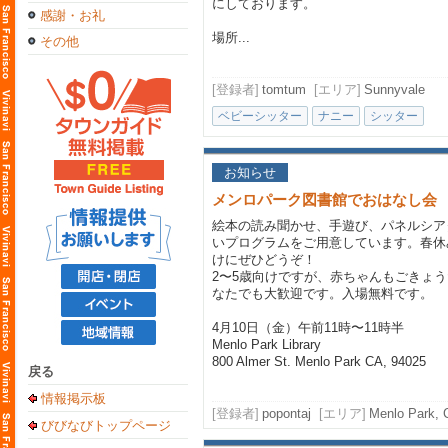
にしております。
感謝・お礼
場所...
その他
[登録者]
tomtum
[エリア]
Sunnyvale
ベビーシッター
ナニー
シッター
お知らせ
メンロパーク図書館でおはなし会
絵本の読み聞かせ、手遊び、パネルシア
いプログラムをご用意しています。春休
けにぜひどうぞ！
2〜5歳向けですが、赤ちゃんもごきょ
なたでも大歓迎です。入場無料です。
4月10日（金）午前11時〜11時半
Menlo Park Library
800 Almer St. Menlo Park CA, 94025
戻る
情報掲示板
[登録者]
popontaj
[エリア]
Menlo Park, C
びびなびトップページ