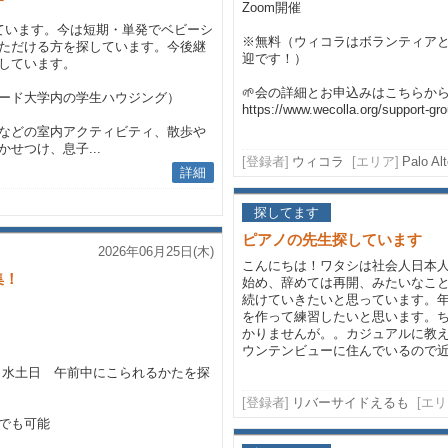
す
Zoom開催
ています。今は短期・単発でベビーシ
※無料（ウィコラはボランティア
ただける方を探しています。今後継
迎です！）
しています。
🌱会の詳細とお申込みはこちらか
ード大学内の学生ハウジング）
https://www.wecolla.org/support-gro
などの室内アクティビティ、散歩や
せつけ、息子...
[登録者]
ウィコラ
[エリア]
Palo Al
詳細
探してます
ピアノの先生探しています
2026年06月25日(木)
こんにちは！ワタシは社会人日本
集！
始め、辞めては再開、みたいなこ
続けていきたいと思っています。
を作って練習したいと思います。
かりませんが。。カジュアルに教
ウンテンビューに住んでいるので近
 月水土日 午前中にこられるかたを探
[登録者]
リバーサイドえるも
[エリ
でも可能