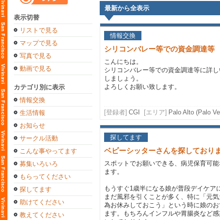
最新から全表示
表示切替
リストで見る
情報交換
マップで見る
シリコンバレー等での資金調達等
写真で見る
こんにちは。
動画で見る
シリコンバレー等での資金調達等に詳し
しましょう。
よろしくお願い致します。
カテゴリ別に表示
情報交換
[登録者]
CGI
[エリア]
Palo Alto (Palo Ve
生活情報
お知らせ
探してます
サークル活動
ベビーシッターさんを探しており
こんな事やってます
スポットでお願いできる、病児保育可能
募集いろいろ
ます。
もらってください
もうすぐ1歳半になる娘が普段デイケア
探してます
まだ風邪を引くことが多く、特に「元気
助けてください
為お休みしておこう」という時に娘のお
ます。もちろんインフルや胃腸炎など感
教えてください