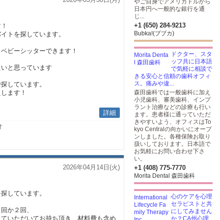
やご自身でアメリカドルから
日本円へ一般的な銀行を通
じ...
+1 (650) 284-9213
す！
Bubka!(ブブカ)
バイトを探しています。
・ベビーシッターできます！
ドクター、スタ
ッフ共に日本語
たいと思っています
で気軽に相談で
きる安心と信頼の歯科オフィ
ス。痛みや違...
で探しています。
えします！
森田歯科では一般歯科に加え
小児歯科、審美歯科、インプ
ラント治療などの診療も行い
詳細
ます。患者様に通っていただ
きやすいよう、オフィスはTo
オ
kyo Centralの向かいにオープ
ンしました。各種保険お取り
扱いしております。日本語で
お気軽にお問い合わせ下さ
い。
2026年04月14日(火)
+1 (408) 775-7770
Morita Dental 森田歯科
！
を探しています。
心のケアを心理
セラピストと共
１回か２回、
にしてみません
っていただいてお持ち頂き、材料費も含め
か？CA州心理