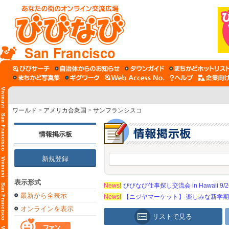
San Francisco
ワールド
>
アメリカ合衆国
>
サンフランシスコ
情報掲示板
新規登録
表示形式
News!
びびなび仕事探し交流会 in Hawaii 9/26（
最新から全表示
News!
【ニジヤマーケット】 楽しみな新学
オンラインを表示
リストで見る