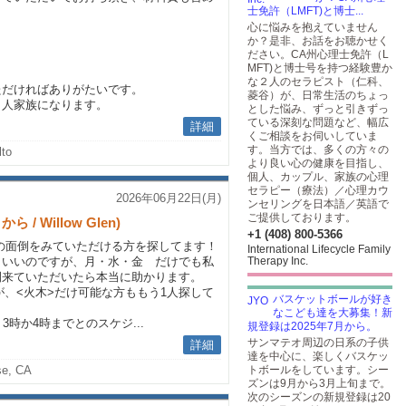
士免許（LMFT)と博士...
心に悩みを抱えていません
か？是非、お話をお聴かせく
ださい。CA州心理士免許（L
MFT)と博士号を持つ経験豊か
な２人のセラピスト（仁科、
ただければありがたいです。
菱谷）が、日常生活のちょっ
３人家族になります。
とした悩み、ずっと引きずっ
ている深刻な問題など、幅広
詳細
くご相談をお伺いしていま
す。当方では、多くの方々の
lto
より良い心の健康を目指し、
個人、カップル、家族の心理
セラピー（療法）／心理カウ
2026年06月22日(月)
ンセリングを日本語／英語で
ご提供しております。
 Willow Glen)
+1 (408) 800-5366
の女の子の面倒をみていただける方を探してます！
International Lifecycle Family
といいのですが、月・水・金 だけでも私
Therapy Inc.
間来ていただいたら本当に助かります。
が、<火木>だけ可能な方ももう1人探して
バスケットボールが好き
なこども達を大募集！新
時か4時までとのスケジ...
規登録は2025年7月から。
サンマテオ周辺の日系の子供
詳細
達を中心に、楽しくバスケッ
se, CA
トボールをしています。シー
ズンは9月から3月上旬まで。
次のシーズンの新規登録は20