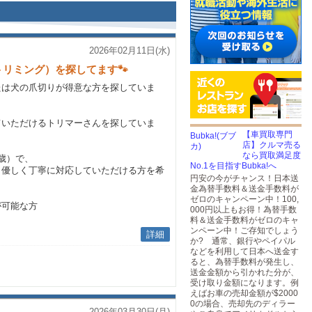
2026年02月11日(水)
リミング）を探してます🐾
たは犬の爪切りが得意な方を探していま
ていただけるトリマーさんを探していま
【車買取専門
店】クルマ売る
なら買取満足度
歳）で、
No.1を目指すBubka!へ
、優しく丁寧に対応していただける方を希
円安の今がチャンス！日本送
金為替手数料＆送金手数料が
ゼロのキャンペーン中！100,
が可能な方
000円以上もお得！為替手数
料＆送金手数料がゼロのキャ
ンペーン中！ご存知でしょう
詳細
か? 通常、銀行やペイパル
などを利用して日本へ送金す
ると、為替手数料が発生し、
送金金額から引かれた分が、
受け取り金額になります。例
えばお車の売却金額が$2000
0の場合、売却先のディラー
2026年03月30日(月)