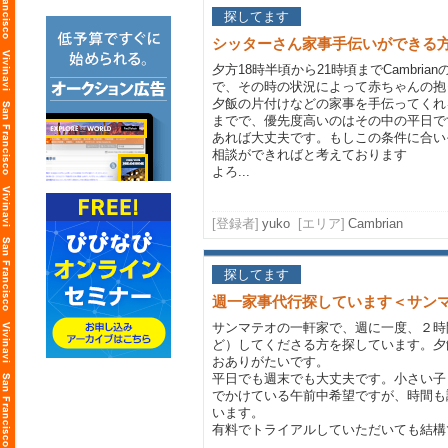
探してます
シッターさん家事手伝いができる
夕方18時半頃から21時頃までCambri
で、その時の状況によって赤ちゃんの抱
夕飯の片付けなどの家事を手伝ってくれる
までで、優先度高いのはその中の平日で
あれば大丈夫です。もしこの条件に合い
相談ができればと考えております
よろ...
[登録者]
yuko
[エリア]
Cambrian
探してます
週一家事代行探しています＜サン
サンマテオの一軒家で、週に一度、２時
ど）してくださる方を探しています。夕
おありがたいです。
平日でも週末でも大丈夫です。小さい子
でかけている午前中希望ですが、時間も
います。
有料でトライアルしていただいても結構