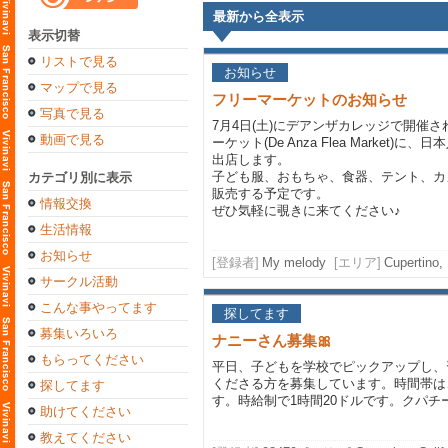
最新から全表示
表示切替
リストで見る
お知らせ
マップで見る
フリーマーケットのお知らせ
写真で見る
7月4日(土)にデアンザカレッジで開催
動画で見る
ーケット(De Anza Flea Market)に
出店します。
子ども服、おもちゃ、食器、テント、カ
カテゴリ別に表示
販売する予定です。
情報交換
ぜひ気軽に覗きに来てください♪
生活情報
お知らせ
[登録者]
My melody
[エリア]
Cuperti
サークル活動
こんな事やってます
探してます
募集いろいろ
ナニーさん募集🎀
もらってください
平日、子どもを学校でピックアップし、
くださる方を募集しています。時間帯は
探してます
す。時給制で1時間20ドルです。クパ
助けてください
教えてください