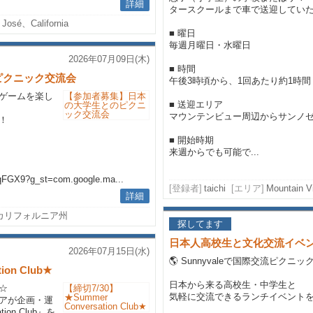
詳細
タースクールまで車で送迎してい
 José、California
■ 曜日
毎週月曜日・水曜日
2026年07月09日(木)
■ 時間
ピクニック交流会
午後3時頃から、1回あたり約1時間
ゲームを楽し
■ 送迎エリア
マウンテンビュー周辺からサンノ
！
■ 開始時期
来週からでも可能で...
qFGX9?g_st=com.google.ma...
[登録者]
taichi
[エリア]
Mountain V
詳細
t, カリフォルニア州
探してます
日本人高校生と文化交流イベント＠
2026年07月15日(水)
🌎 Sunnyvaleで国際交流ピクニ
ion Club★
日本から来る高校生・中学生と
☆
気軽に交流できるランチイベント
アが企画・運
ion Club』を