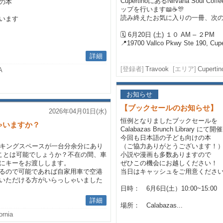
CupertinoにあるNirvana Soul 
の本
ップを行います📖☕🎊
読み終えたお気に入りの一冊、次
います
🗓 6月20日 (土) １０ AM – ２PM
📍19700 Vallco Pkwy Ste 190, Cupe
詳細
[登録者]
Travook
[エリア]
Cupertin
A
お知らせ
【ブックセールのお知らせ】
2026年04月01日(水)
恒例となりましたブックセールを
ゃいますか？
Calabazas Brunch Library に
今回も日本語の子ども向けの本
ーキングスペースが一台分余分にあり
（ご協力ありがとうございます！
だくことは可能でしょうか？不在の間、車
小説や漫画も多数ありますので
にキーをお渡しします。
ぜひこの機会にお越しください！
るので可能であれば自家用車で空港
当日はキャッシュをご用意ください
いただける方がいらっしゃいました
日時： 6月6日(土）10:00~15:00
詳細
場所： Calabazas...
ornia