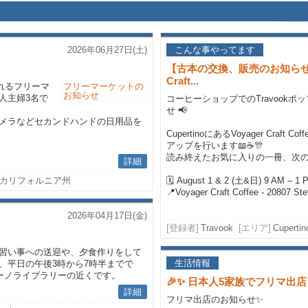
2026年06月27日(土)
こんな事やってます
【古本の交換、販売のお知らせ】8月
Craft...
されるフリーマ
、日本人主婦3名で
コーヒーショップでのTravookポ
せ 📢
メラなどセカンドハンドの日用品を
CupertinoにあるVoyager Craft 
アップを行います📖☕🎊
読み終えたお気に入りの一冊、次
詳細
no, カリフォルニア州
🗓 August 1 & 2 (土&日) 9 AM – 1 
📍Voyager Craft Coffee - 20807 Ste
2026年04月17日(金)
[登録者]
Travook
[エリア]
Cupertin
習い事への送迎や、夕食作りをして
生活情報
、平日の午後3時から7時半までで
チーノライブラリーの近くです。
🎉✨ 日本人5家族でフリマ出店
詳細
フリマ出店のお知らせ✨