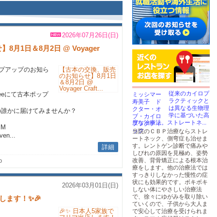
2026年07月26日(日)
1日＆8月2日 @ Voyager
ップアップのお知ら
従来のカイロプ
Coffeeにて古本ポップ
ラクティックと
は異なる生物理
の誰かに届けてみませんか？
学に基づいた高
度な治療法。ストレートネ...
PM
当院のＣＢＰ治療ならストレ
ven...
ートネック、側弯症も治せま
す。レントゲン診断で痛みや
詳細
しびれの原因を見極め、姿勢
o
改善、背骨矯正による根本治
療をします。他の治療法では
すっきりしなかった慢性の症
状にも効果的です。ボキボキ
2026年03月01日(日)
しない体にやさしい治療法
で、徐々にゆがみを取り除い
します！✨🎉
ていくので、子供から大人ま
で安心して治療を受けられま