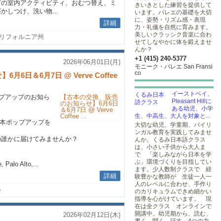
どの室内アクティビティ、おむつ替え、ミ
きいきとした練習を提供して
しつけ、洗い物...
います。バレエの基礎を大切
に、姿勢・リズム感・表現
詳細
力・礼儀を自然に育みます。
美しいクラッシク音楽に合わ
s, カリフォルニア州
せてしなやかに体を鍛えませ
んか？
+1 (415) 240-5377
2026年06月01日(月)
モニーク・バレエ San Fransi
co
日＆6月7日 @ Verve Coffee
イーストベイ、
ップアップのお知ら
Pleasant Hillに
ある幼児、小学
生、中高生、大人を対象と...
eにて古本ポップアップを
大切な幼児、学童期、バイリ
ンガル教育を実践してみませ
の誰かに届けてみませんか？
んか。くるみ日本語クラス
は、小さい子供から大人ま
で 「楽しみながら日本を学
ぶ」環境づくりを目指してい
 Palo Alto,...
ます。少人数制クラスで 経
詳細
験豊かな教師が 生徒一人一
人のレベルに合わせ、手作り
o
のカリキュラムできめ細かい
指導を心がけています。 現
在は全クラス オンラインで
開講中。幼児期から、読む、
2026年02月12日(木)