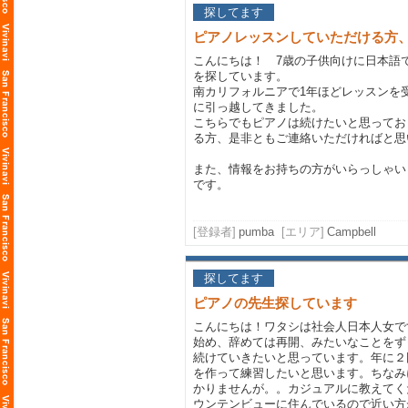
探してます
ピアノレッスンしていただける方
こんにちは！ 7歳の子供向けに日本語
を探しています。
南カリフォルニアで1年ほどレッスンを
に引っ越してきました。
こちらでもピアノは続けたいと思ってお
る方、是非ともご連絡いただければと思
また、情報をお持ちの方がいらっしゃい
です。
[登録者]
pumba
[エリア]
Campbell
探してます
ピアノの先生探しています
こんにちは！ワタシは社会人日本人女で
始め、辞めては再開、みたいなことをず
続けていきたいと思っています。年に２
を作って練習したいと思います。ちなみ
かりませんが。。カジュアルに教えてく
ウンテンビューに住んでいるので近い方が