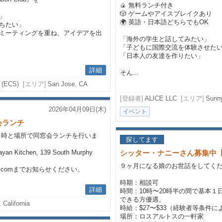
🍙 無料ランチ付き
🎲 ゲームやアイスブレイクあり
」
🌍 英語・日本語どちらでもOK
ちたい」
ミーティングを重ね、アイデアを出
「海外の学生と話してみたい」
「子どもに国際交流を体験させた
「日本人の友達を作りたい」
詳細
そん...
 (ECS)
[エリア]
San Jose, CA
[登録者]
ALICE LLC
[エリア]
Sun
2026年04月09日(木)
イベント
会ランチ
日時と場所で同窓会ランチを行いま
探してます
ayan Kitchen, 139 South Murphy
シッター・ナニーさん募集中【ロ
９ヶ月になる娘のお世話をしてく
ail.comまでお知らせください。
時期：相談可
詳細
時間：10時〜20時半の間で基本１
できる方優遇。
 California
時給：$27〜$33（経験者等条件
場所：ロスアルトスの一軒家