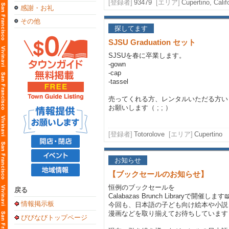
[登録者]
93479
[エリア]
Cupertino, Calif
感謝・お礼
その他
探してます
SJSU Graduation セット
SJSUを春に卒業します。
-gown
-cap
-tassel
売ってくれる方、レンタルいただる方い
お願いします（ ; ; ）
[登録者]
Totorolove
[エリア]
Cupertino
お知らせ
【ブックセールのお知らせ】
恒例のブックセールを
戻る
Calabazas Brunch Libraryで開催します
情報掲示板
今回も、日本語の子ども向け絵本や小説
漫画などを取り揃えてお待ちしています
びびなびトップページ