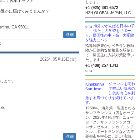
Coffeeにて古本ポップア
します。
+1 (925) 381-6572
の誰かに届けてみませんか？
H2H GLOBAL JAPAN, LLC
海外でがんばる日本の子
rtino, CA 9501...
供たちの学習をサポー
詳細
ト。帰国後の中・高・大受験
を強力にバッ...
o
指導経験豊かなベテラン教師
陣が圧倒的な情報量を駆使し
て、帰国生に入試対策指導い
2026年05月15日(金)
たします。
+1 (408) 257-1343
ena
て開催します。
ジャンルを問わ
ず幅広い読者の
）
知的好奇心を刺
激する店づくりを続けていま
す。
🙏
1969年、海外第一号店となる
サンフランシスコ店をオープ
ン。2025年4月現在、ニュー
ヨーク、サンフランシスコ、
ロサンゼルス、シカゴ、シア
トル、ポートランドなどの主
詳細
要都市を中心に、計17店舗、