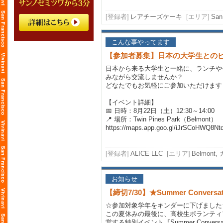
[登録者]
レアチーズケーキ
[エリア]
San
こんな事やってます
【参加者募集】日本の大学生との
日本から来る大学生と一緒に、ランチや
みながら交流しませんか？
どなたでもお気軽にご参加いただけます
【イベント詳細】
📅 日時：8月22日（土）12:30～14:00
📍 場所：Twin Pines Park（Belmont）
https://maps.app.goo.gl/iJrSCoHWQ8Nt
[登録者]
ALICE LLC
[エリア]
Belmon
お知らせ
【締切7/30】★Summer Conversat
☆参加対象学年をキンダーに下げました
この夏休みの最後に、高校生ボランティ
営する特別イベント『Summer Conversat