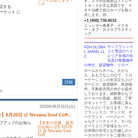
す。スマホ症候群はストレー
トネックが主な原因です。Ｃ
店する
ＢＰ治療で首のカーブを取り
ーマーケット に
戻します。頭...
+1 (408) 738-8610
ミッシマー寿美子 ドクタ
ー・オブ・カイロプラクティ
ック
サンフランシス
コと周辺のベイ
エリア全域の住
宅及び商業物件
の仲介、賃貸物件、リロー...
ホームからホーム、人から
人、おもてなしの心で、リロ
ーケーションの生活立ち上げ
詳細
サービス、賃貸物件、投資物
件、不動産売買の仲介を提供
no
しております。経験豊かなブ
ローカーが迅速、親切、丁寧
がモットーで、お客様に喜ん
2026年06月16日(火)
でいただいております。サン
フランシスコ、サンノゼ、オ
 @ Nirvana Soul Coff...
ークランド、バークレー、ウ
ォルナッツクリーク、ナパな
ップアップのお知ら
どベイエリア全域をカバー。
日米間の住宅とお引越しのト
ータルサポートをご提供いた