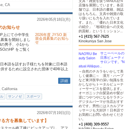
文具・雑貨を扱うMAIDO計4
se, CA
店舗を展開しています。各店
舗では、日本語の書籍、雑誌
はもちろん、文具や雑貨の取
り扱いにも力を入れていま
2026年05月18日(月)
す。また、「優れた日本文化
集のお知らせ
の紹介」「地域社会への文化
的貢献」というミッション...
HP上にて小中学生
+1 (415) 567-7625
規募集を開始しまし
Kinokuniya San Jose
3の男子、小1から
SOのHP をご覧く
サニーベールの
日系ビューティ
サロンです。"N
住む日本語を話すお子様たちを対象に日本語
atual All&quo...
供するために設立された団体で40年以上
～自然のチカラをいかして美
しく健康に～ 漢方・ハーブ
など東洋医学の深い知識を生
詳細
かしながらトータルビューテ
 California
ィーサービスを提供します。
オーガニック白髪染めや髪が
ル
サンノゼ
スポーツ
逆につやつやになるケラチン
デジタルパーマが当店おすす
めです。男性にはスカルプマ
ッサージも大好評！日本語で
2026年07月19日(日)
お気軽にお問い合わせくださ
い。
ける方を募集しています】
+1 (408) 309-9557
ースクール終了後にピックアップし、アフ