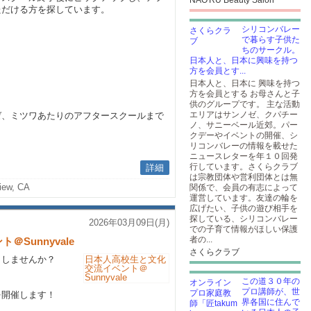
NAO'RU Beauty Salon
ただける方を探しています。
シリコンバレー
で暮らす子供た
ちのサークル。
日本人と、日本に興味を持つ
方を会員とす...
日本人と、日本に 興味を持つ
方を会員とする お母さんと子
供のグループです。 主な活動
エリアはサンノゼ、クパチー
ゼ、ミツワあたりのアフタースクールまで
ノ、サニーベール近郊。パー
クデーやイベントの開催、シ
リコンバレーの情報を載せた
ニュースレターを年１０回発
行しています。さくらクラブ
詳細
は宗教団体や営利団体とは無
iew, CA
関係で、会員の有志によって
運営しています。友達の輪を
広げたい、子供の遊び相手を
探している、シリコンバレー
2026年03月09日(月)
での子育て情報がほしい保護
者の...
Sunnyvale
さくらクラブ
ックしませんか？
この道３０年の
プロ講師が、世
を開催します！
界各国に住んで