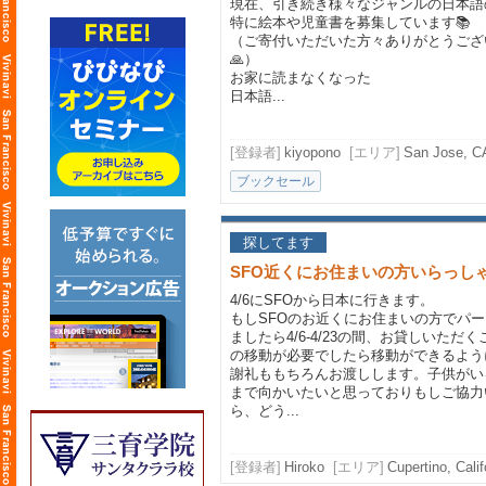
現在、引き続き様々なジャンルの日本語
特に絵本や児童書を募集しています📚
（ご寄付いただいた方々ありがとうござ
🙏）
お家に読まなくなった
日本語...
[登録者]
kiyopono
[エリア]
San Jose, C
ブックセール
探してます
SFO近くにお住まいの方いらっし
4/6にSFOから日本に行きます。
もしSFOのお近くにお住まいの方でパ
ましたら4/6-4/23の間、お貸しいた
の移動が必要でしたら移動ができるよう
謝礼ももちろんお渡しします。子供がい
まで向かいたいと思っておりもしご協力
ら、どう...
[登録者]
Hiroko
[エリア]
Cupertino, Calif