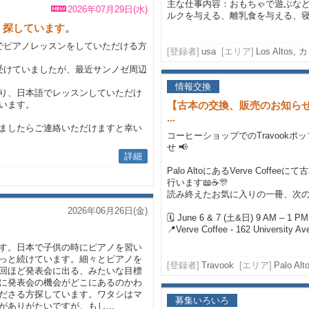
主な仕事内容：おもちゃで遊ぶな
2026年07月29日(水)
ルクを与える、離乳食を与える、寝か
、探しています。
でピアノレッスンをしていただける方
[登録者]
usa
[エリア]
Los Alto
受けていましたが、最近サンノゼ周辺
情報交換
り、日本語でレッスンしていただけ
います。
【古本の交換、販売のお知らせ】6月6
...
ましたらご連絡いただけますと幸い
コーヒーショップでのTravookポ
せ 📢
詳細
Palo AltoにあるVerve Coffe
行います📖☕🎊
読み終えたお気に入りの一冊、次
2026年06月26日(金)
🗓 June 6 & 7 (土&日) 9 AM – 1 PM
📍Verve Coffee - 162 University Ave,
す。日本で子供の時にピアノを習い
っと続けています。細々とピアノを
[登録者]
Travook
[エリア]
Palo Alt
回ほど発表会に出る、みたいな目標
に発表会の機会がどこにあるのかわ
ださる方探しています。ワタシはマ
募集いろいろ
ありがたいですが、もし...