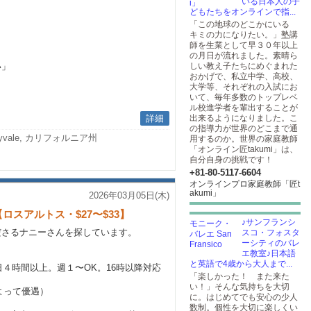
いる日本人の子
どもたちをオンラインで指...
「この地球のどこかにいる
キミの力になりたい。」塾講
師を生業として早３０年以上
の月日が流れました。素晴ら
い」
しい教え子たちにめぐまれた
おかげで、私立中学、高校、
大学等、それぞれの入試にお
いて、毎年多数のトップレベ
ル校進学者を輩出することが
詳細
出来るようになりました。こ
の指導力が世界のどこまで通
nyvale, カリフォルニア州
用するのか。世界の家庭教師
「オンライン匠takumi」は、
自分自身の挑戦です！
+81-80-5117-6604
オンラインプロ家庭教師「匠t
akumi」
2026年03月05日(木)
スアルトス・$27〜$33】
♪サンフランシ
ださるナニーさんを探しています。
スコ・フォスタ
ーシティのバレ
エ教室♪日本語
と英語で4歳から大人まで...
日４時間以上。週１〜OK。16時以降対応
「楽しかった！ また来た
い！」そんな気持ちを大切
によって優遇）
に。はじめてでも安心の少人
数制。個性を大切に楽しくい