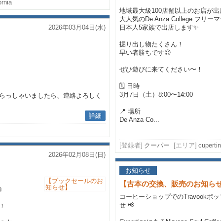
ornia
地域最大級100店舗以上のお店が出
大人気のDe Anza College フリ
2026年03月04日(水)
日本人5家族で出店します✨
掘り出し物たくさん！
早い者勝ちです😉
ぜひ遊びに来てください〜！
🗓 日時
3月7日（土）8:00〜14:00
らっしゃいましたら、連絡よろしく
📍 場所
詳細
De Anza Co...
[登録者]
クーパー
[エリア]
cuperti
2026年02月08日(日)
お知らせ
【古本の交換、販売のお知らせ】6月20日

コーヒーショップでのTravookポ
せ 📢
！