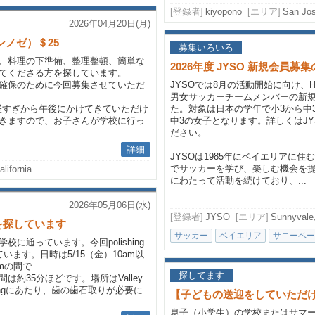
[登録者]
kiyopono
[エリア]
San Jo
2026年04月20日(月)
ンノゼ）＄25
募集いろいろ
、料理の下準備、整理整頓、簡単な
2026年度 JYSO 新規会員募
てくださる方を探しています。
確保のために今回募集させていただ
JYSOでは8月の活動開始に向け、
男女サッカーチームメンバーの新
お昼すぎから午後にかけてきていただけ
た。対象は日本の学年で小3から中
きますので、お子さんが学校に行っ
中3の女子となります。詳しくはJY
ださい。
詳細
JYSOは1985年にベイエリアに
でサッカーを学び、楽しむ機会を提
lifornia
にわたって活動を続けており、...
2026年05月06日(水)
[登録者]
JYSO
[エリア]
Sunnyvale,
を探しています
サッカー
ベイエリア
サニーベー
に通っています。今回polishing
ます。日時は5/15（金）10am以
pmの間で
探してます
約35分ほどです。場所はValley
hingにあたり、歯の歯石取りが必要に
【子どもの送迎をしていただ
息子（小学生）の学校またはサマ