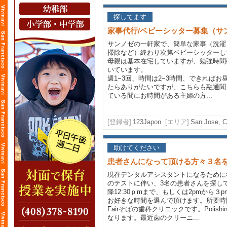
探してます
家事代行/ベビーシッター募集（サ
サンノゼの一軒家で、簡単な家事（洗濯
掃除など）終わり次第ベビーシッターし
母親は基本在宅していますが、勉強時間
いています。
週1−3回、時間は2−3時間、できれば
たらありがたいですが、こちらも融通聞
ている間にお時間がある主婦の方...
[登録者]
123Japon
[エリア]
San Jose, Ca
助けてください
患者さんになって頂ける方々３名
現在デンタルアシスタントになるために学校
のテストに伴い、3名の患者さんを探してい
降12:30ｐmまで、もしくは2pmから３
お好きな時間を選んで頂けます。所要時間は
Fairそばの歯科クリニックです。Polis
なります。最近歯のクリーニ...