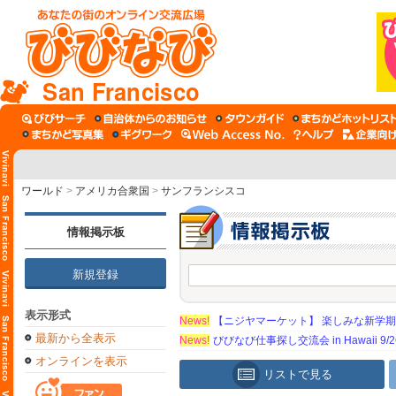
San Francisco
ワールド
>
アメリカ合衆国
>
サンフランシスコ
情報掲示板
新規登録
表示形式
News!
【ニジヤマーケット】 楽しみな新学
最新から全表示
News!
びびなび仕事探し交流会 in Hawaii 9/26（
オンラインを表示
リストで見る