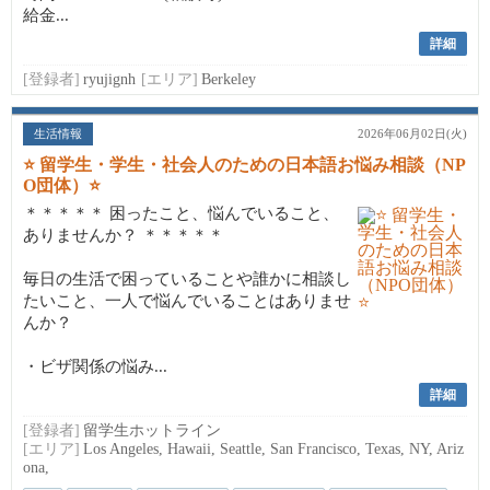
給金...
詳細
[登録者]
ryujignh
[エリア]
Berkeley
生活情報
2026年06月02日(火)
⭐ 留学生・学生・社会人のための日本語お悩み相談（NP
O団体）⭐
＊＊＊＊＊ 困ったこと、悩んでいること、
ありませんか？ ＊＊＊＊＊
毎日の生活で困っていることや誰かに相談し
たいこと、一人で悩んでいることはありませ
んか？
・ビザ関係の悩み...
詳細
[登録者]
留学生ホットライン
[エリア]
Los Angeles, Hawaii, Seattle, San Francisco, Texas, NY, Ariz
ona,