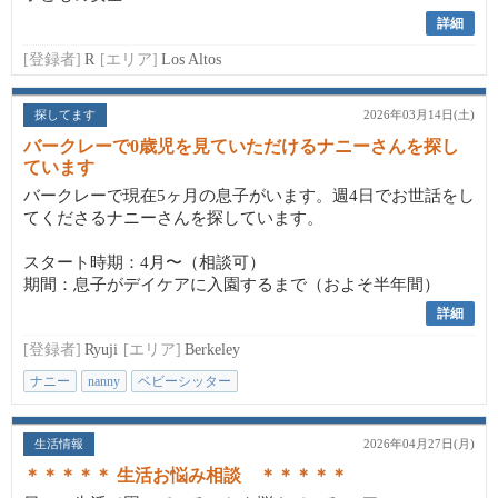
詳細
[登録者]
R
[エリア]
Los Altos
探してます
2026年03月14日(土)
バークレーで0歳児を見ていただけるナニーさんを探し
ています
バークレーで現在5ヶ月の息子がいます。週4日でお世話をし
てくださるナニーさんを探しています。
スタート時期：4月〜（相談可）
期間：息子がデイケアに入園するまで（およそ半年間）
詳細
[登録者]
Ryuji
[エリア]
Berkeley
ナニー
nanny
ベビーシッター
生活情報
2026年04月27日(月)
＊＊＊＊＊ 生活お悩み相談 ＊＊＊＊＊