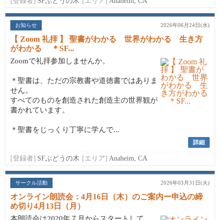
[登録者]
SFぶどうの木
[エリア]
Anaheim, CA
お知らせ
2026年06月24日(水)
【 Zoom 礼拝 】 聖書がわかる 世界がわかる 生き方
がわかる ＊SF...
Zoomで礼拝参加しませんか。
＊聖書は、ただの宗教書や道徳書ではありま
せん。
すべてのものを創造された創造主の世界観が
書かれています。
＊聖書をじっくり丁寧に学んで...
詳細
[登録者]
SFぶどうの木
[エリア]
Anaheim, CA
サークル活動
2026年03月31日(火)
オンライン朗読会：4月16日（木）のご案内ー申込の締
め切り4月13日（月）
本朗読会は2020年７月からスタートして、