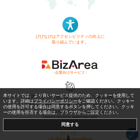
びびなびはアクセシビリティの向上に
取り組んでいます。
- 企業向けサービス -
本サイトでは、より良いサービス提供のため、クッキーを使用して
お問い合わせ
はじめてガイド
よくある質問
います。詳細は
プライバシーポリシー
をご確認ください。クッキー
利用規約
商標・著作権
プライバシーポリシー
の使用を許可する場合は同意するボタンを押してください。クッキ
ーの使用を拒否する場合は、ブラウザからご設定ください。
Copyright © 1999-2026 Vivid Navigation, Inc. All Rights Reserved.
Server US (43) @ Los Angeles Data Center