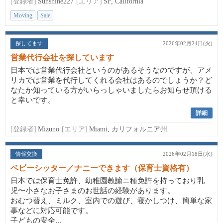
[登録者]
Sunshine227
[エリア]
SF, California
Moving
Sale
探してます
2026年02月24日(火)
営業代行会社を探しています
日本では営業代行会社というのがあるそうなのですが、アメ
リカでは営業を代行してくれる会社はあるのでしょうか？ど
なたか知っている方がいらっしゃいましたらお知らせ頂ける
と幸いです。
詳細
[登録者]
Mizuno
[エリア]
Miami, カリフォルニア州
情報交換
2026年02月18日(水)
ベビーシッター／ナニーできます（保育士資格有）
日本では保育士免許、幼稚園教諭ニ種免許を持っており乳
児〜小さなお子さまのお世話の経験があります。
おむつ替え、ミルク、室内での遊び、寝かしつけ、簡単な家
事などに対応可能です。
子どもの安全...