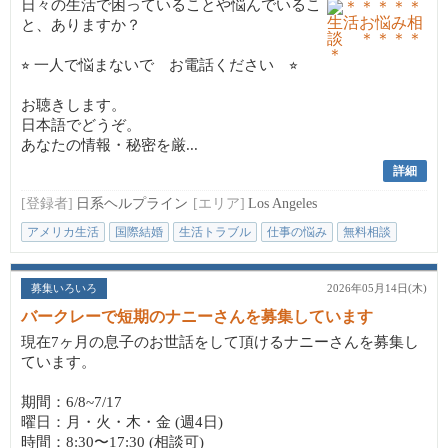
日々の生活で困っていることや悩んでいるこ
と、ありますか？
⭐︎ 一人で悩まないで お電話ください ⭐︎
お聴きします。
日本語でどうぞ。
あなたの情報・秘密を厳...
詳細
[登録者]
日系ヘルプライン
[エリア]
Los Angeles
アメリカ生活
国際結婚
生活トラブル
仕事の悩み
無料相談
募集いろいろ
2026年05月14日(木)
バークレーで短期のナニーさんを募集しています
現在7ヶ月の息子のお世話をして頂けるナニーさんを募集し
ています。
期間：6/8~7/17
曜日：月・火・木・金 (週4日)
時間：8:30〜17:30 (相談可)