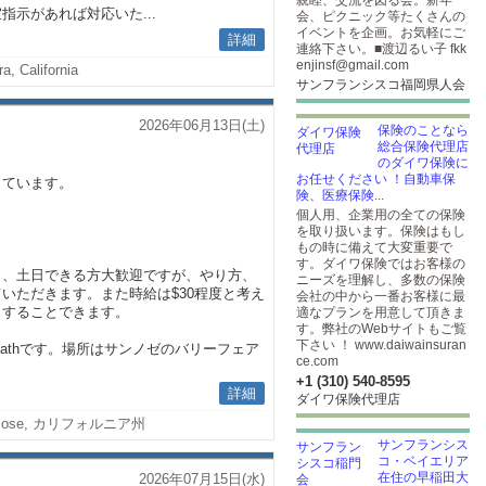
親睦、交流を図る会。新年
示があれば対応いた...
会、ピクニック等たくさんの
イベントを企画。お気軽にご
詳細
連絡下さい。■渡辺るい子 fkk
enjinsf@gmail.com
a, California
サンフランシスコ福岡県人会
2026年06月13日(土)
保険のことなら
総合保険代理店
のダイワ保険に
お任せください ！自動車保
しています。
険、医療保険...
個人用、企業用の全ての保険
を取り扱います。保険はもし
もの時に備えて大変重要で
す。ダイワ保険ではお客様の
り、土日できる方大歓迎ですが、やり方、
ニーズを理解し、多数の保険
いただきます。また時給は$30程度と考え
会社の中から一番お客様に最
きすることできます。
適なプランを用意して頂きま
す。弊社のWebサイトもご覧
下さい ！ www.daiwainsuran
 bathです。場所はサンノゼのバリーフェア
ce.com
+1 (310) 540-8595
詳細
ダイワ保険代理店
 Jose, カリフォルニア州
サンフランシス
コ・ベイエリア
在住の早稲田大
2026年07月15日(水)