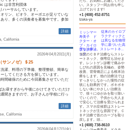
たら、お気軽にお越しくださ
rmonic は非営利団体
い。スタッフ一同お待ち申し
mにリハーサルしています。
上げております!
イオリン、ビオラ、オーボエが足りていな
+1 (408) 452-8751
もあり、多くの演奏者を募集中です。参加
Izaka-ya
詳細
従来のカイロプ
ラクティックと
, California
は異なる生物理
学に基づいた高
度な治療法。ストレートネ...
2026年04月20日(月)
当院のＣＢＰ治療ならストレ
ートネック、側弯症も治せま
（サンノゼ）＄25
す。レントゲン診断で痛みや
しびれの原因を見極め、姿勢
（洗濯、料理の下準備、整理整頓、簡単な
改善、背骨矯正による根本治
ターしてくださる方を探しています。
療をします。他の治療法では
強時間確保のために今回募集させていただ
すっきりしなかった慢性の症
状にも効果的です。ボキボキ
ればお昼すぎから午後にかけてきていただけ
しない体にやさしい治療法
で、徐々にゆがみを取り除い
融通聞きますので、お子さんが学校に行っ
ていくので、子供から大人ま
.
で安心して治療を受けられま
詳細
す。スマホ症候群はストレー
トネックが主な原因です。Ｃ
e, California
ＢＰ治療で首のカーブを取り
戻します。頭...
+1 (408) 738-8610
2026年04月17日(金)
ミッシマー寿美子 ドクタ