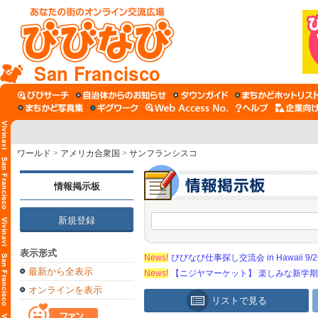
San Francisco
ワールド
>
アメリカ合衆国
>
サンフランシスコ
情報掲示板
新規登録
表示形式
News!
びびなび仕事探し交流会 in Hawaii 9/26（
最新から全表示
News!
【ニジヤマーケット】 楽しみな新学
オンラインを表示
リストで見る