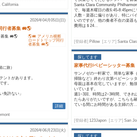
 California
Santa Clara Community Philha
で、毎週木曜日の夜6:45-8:45p
人数・楽器に偏りがあり、特にバ
2026年04月05日(日)
いのですが、他の奏者不在の楽器
費用は＄24...
行者募集 🚐🌎
集 🚐🌎
[登録者]
Pillow
[エリア]
Santa Clara
探してます
家事代行/ベビーシッター募集
緒に旅）
サンノゼの一軒家で、簡単な家事
テントがあります。
掃除など）終わり次第ベビーシッ
です。
母親は基本在宅していますが、勉
いています。
い免許ない」
週1−3回、時間は2−3時間、でき
たらありがたいですが、こちらも
ている間にお時間がある主婦の方..
詳細
emont
[登録者]
123Japon
[エリア]
San Jos
2026年06月23日(火)
探してます