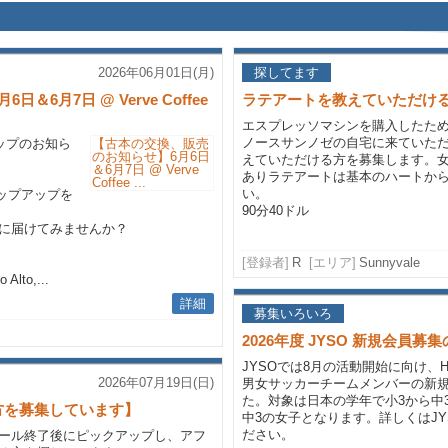
2026年06月01日(月)
探してます
6月7日 @ Verve Coffee
ラテアートを教えていただけ
エスプレッソマシンを購入したた
ノースサンノゼの自宅に来ていた
アップのお知ら
えていただける方を募集します。
ありラテアートは基本のハートか
い。
古本ポップアップを
90分40ドル
に届けてみませんか？
[登録者]
R
[エリア]
Sunnyvale
 Alto,...
詳細
募集いろいろ
2026年度 JYSO 新規会員募
JYSOでは8月の活動開始に向け、
2026年07月19日(日)
男女サッカーチームメンバーの新
た。対象は日本の学年で小3から中
方を募集しています】
中3の女子となります。詳しくはJY
ださい。
ール終了後にピックアップし、アフ