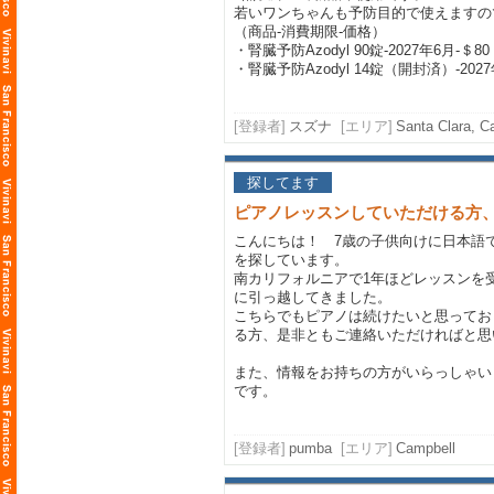
若いワンちゃんも予防目的で使えますの
（商品-消費期限-価格）
・腎臓予防Azodyl 90錠-2027年6月-＄80
・腎臓予防Azodyl 14錠（開封済）-2027年
[登録者]
スズナ
[エリア]
Santa Clara, Ca
探してます
ピアノレッスンしていただける方
こんにちは！ 7歳の子供向けに日本語
を探しています。
南カリフォルニアで1年ほどレッスンを
に引っ越してきました。
こちらでもピアノは続けたいと思ってお
る方、是非ともご連絡いただければと思
また、情報をお持ちの方がいらっしゃい
です。
[登録者]
pumba
[エリア]
Campbell