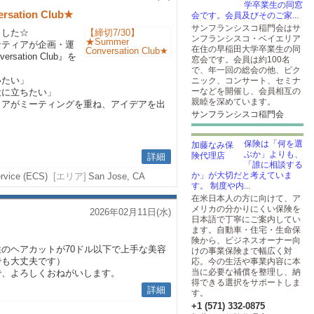
学卒業生の同窓
sation Club★
会です。会員及びそのご家...
サンフランシスコ稲門会はサ
ました☆
ンフランシスコ・ベイエリア
ンティアが企画・運
在住の早稲田大学卒業生の同
sation Club』を
窓会です。会員は約100名
で、年一回の総会の他、ピク
いたい」
ニック、コンサート、セミナ
ーなどを開催し、会員相互の
役に立ちたい」
親睦を深めています。
ィアがミーティングを重ね、アイデアを出
サンフランシスコ稲門会
。
保険は「何を選
ぶか」よりも、
詳細
「誰に相談する
か」が大切だと考えていま
rvice (ECS)
[エリア]
San Jose, CA
す。 制度や内...
在米日本人の方に向けて、ア
メリカの分かりにくい保険を
2026年02月11日(水)
日本語で丁寧にご案内してい
ます。自動車・住宅・生命保
険から、ビジネスオーナー向
のヘアカットが70ドル以下で上手な美容
けの事業保険まで幅広く対
でも大丈夫です）
応。今の生活や事業内容に本
当に必要な補償を整理し、納
で、よろしくおねがいします。
得できる選択をサポートしま
詳細
す。
+1 (571) 332-0875