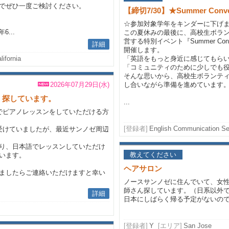
でぜひ一度ご検討ください。
【締切7/30】★Summer Conver
☆参加対象学年をキンダーに下げ
6...
この夏休みの最後に、高校生ボラ
営する特別イベント『Summer Conver
詳細
開催します。
lifornia
「英語をもっと身近に感じてもら
「コミュニティのために少しでも
そんな思いから、高校生ボランテ
2026年07月29日(水)
し合いながら準備を進めています
、探しています。
...
でピアノレッスンをしていただける方
[登録者]
English Communication Se
受けていましたが、最近サンノゼ周辺
り、日本語でレッスンしていただけ
教えてください
います。
ヘアサロン
ましたらご連絡いただけますと幸い
ノースサンノゼに住んでいて、女性
師さん探しています。（日系以外
詳細
日本にしばらく帰る予定がないの
[登録者]
Y
[エリア]
San Jose