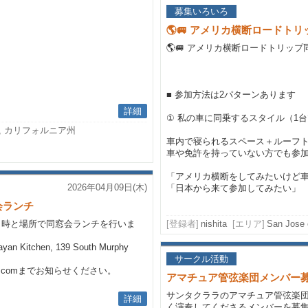
募集いろいろ
🌎🚐 アメリカ横断ロードトリッ
🌎🚐 アメリカ横断ロードトリップ同
■ 参加方法は2パターンあります
詳細
① 私の車に同乗するスタイル（1
ale, カリフォルニア州
車内で寝られるスペース＋ルーフ
車や免許を持っていない方でも参
「アメリカ横断をしてみたいけど
2026年04月09日(木)
「日本から来て参加してみたい」
会ランチ
日時と場所で同窓会ランチを行いま
[登録者]
nishita
[エリア]
San Jose 
ayan Kitchen, 139 South Murphy
サークル活動
ail.comまでお知らせください。
アマチュア管弦楽団メンバー
サンタクララのアマチュア管弦楽
詳細
く演奏してくださるメンバーを募