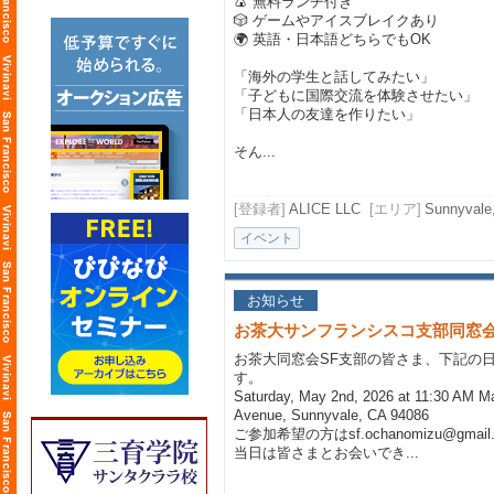
🍙 無料ランチ付き
🎲 ゲームやアイスブレイクあり
🌍 英語・日本語どちらでもOK
「海外の学生と話してみたい」
「子どもに国際交流を体験させたい」
「日本人の友達を作りたい」
そん...
[登録者]
ALICE LLC
[エリア]
Sunnyv
イベント
お知らせ
お茶大サンフランシスコ支部同窓
お茶大同窓会SF支部の皆さま、下記の
す。
Saturday, May 2nd, 2026 at 11:30 AM M
Avenue, Sunnyvale, CA 94086
ご参加希望の方はsf.ochanomizu@gm
当日は皆さまとお会いでき...