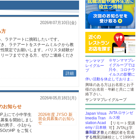
2026年07月10日(金)
る方
め、ラテアートに挑戦したいです。
だき、ラテアートをスチームミルクから教
女性限定でお願いします。バリスタ経験が
らリーフまでできる方、ぜひご連絡くださ
※サンママプレ
イグループでは
只今、コロナウ
詳細
イルスの影響に
伴い活動を休止しておりま...
興味のある方はお名前とお子
様のお名前・年齢と共にご連
絡下さい。
2026年05月18日(月)
サンママプレイグループ
集のお知らせ
JVTA ロサンゼ
HP上にて小中学生
ルス校
規募集を開始しまし
【リモート受講
3の男子、小1から
可】JVTAは字
SOのHP をご覧く
幕・吹き替えの翻訳者を育成
する職業訓練校として1996年