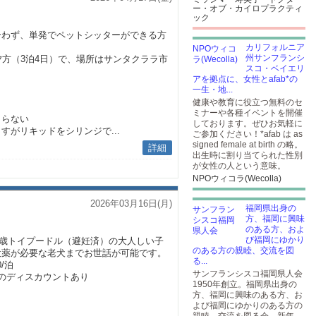
ー・オブ・カイロプラクティ
ック
合わず、単発でペットシッターができる方
カリフォルニア
州サンフランシ
日)の夕方（3泊4日）で、場所はサンタクララ市
スコ・ベイエリ
アを拠点に、女性とafab*の
一生・地...
健康や教育に役立つ無料のセ
ミナーや各種イベントを開催
こらない
しております。ぜひお気軽に
すがリキッドをシリンジで...
ご参加ください！*afab は as
signed female at birth の略。
詳細
出生時に割り当てられた性別
が女性の人という意味。
NPOウィコラ(Wecolla)
2026年03月16日(月)
福岡県出身の
方、福岡に興味
のある方、およ
び福岡にゆかり
14歳トイプードル（避妊済）の大人しい子
のある方の親睦、交流を図
投薬が必要な老犬までお世話が可能です。
る...
0/泊
サンフランシスコ福岡県人会
のディスカウントあり
1950年創立。福岡県出身の
方、福岡に興味のある方、お
よび福岡にゆかりのある方の