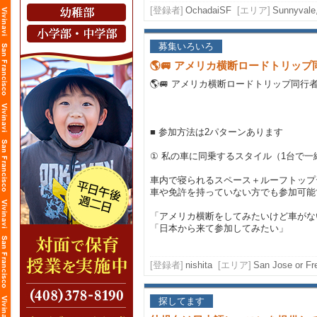
[登録者]
OchadaiSF
[エリア]
Sunnyvale,
募集いろいろ
🌎🚐 アメリカ横断ロードトリップ同
🌎🚐 アメリカ横断ロードトリップ同行者募
■ 参加方法は2パターンあります
① 私の車に同乗するスタイル（1台で一
車内で寝られるスペース＋ルーフトップ
車や免許を持っていない方でも参加可能
「アメリカ横断をしてみたいけど車がな
「日本から来て参加してみたい」
[登録者]
nishita
[エリア]
San Jose or Fr
探してます