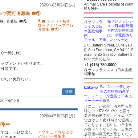
Animal Care Hospital of Waln
2026年03月24日(火)
ut Creek
プ同行者募集 🚐🌎
行者募集 🚐🌎
在サンフランシ
スコ日本国総領
事館の管轄地域
は、中北部カリ
フォルニア州、ネバタ州と...
275 Battery Street, Suite 210
0, San Francisco, CA 94111 S
台で一緒に旅）
acramento Street とBattery St
reet の角のビル
トップテントがあります。
+1 (415) 780-6000
加可能です。
在サンフランシスコ日本国総
領事館
車がない免許ない」
San Joseの昔なが
詳細
らの本格居酒屋で
す。メニューが豊富で日本人
or Fremont
オーナーの握る...
メニューが豊富、お寿司も美
味しい《IZAKA-YA》と言う
名の居酒屋です。ベイエリア
2026年05月25日(月)
では珍しく夜11時まで営業し
募集中
ております。おいしい日本食
が食べたくなったら、日本の
団では、一緒に楽し
居酒屋の雰囲気が恋しくなっ
集してます。