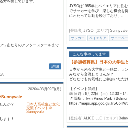
る方を探しています。
JYSOは1985年にベイエリアに
でサッカーを学び、楽しむ機会を提
にわたって活動を続けており、...
[登録者]
JYSO
[エリア]
Sunnyvale,
サッカー
ベイエリア
サニーベー
ツワあたりのアフタースクールまで
こんな事やってます
【参加者募集】日本の大学生
詳細
日本から来る大学生と一緒に、ラ
みながら交流しませんか？
 CA
どなたでもお気軽にご参加いただ
【イベント詳細】
2026年03月09日(月)
📅 日時：8月22日（土）12:30～14:
nnyvale
📍 場所：Twin Pines Park（Belmo
https://maps.app.goo.gl/iJrSCoH
ませんか？
[登録者]
ALICE LLC
[エリア]
Bel
します！