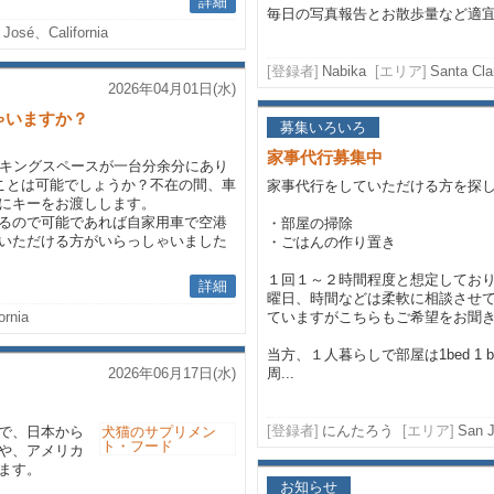
詳細
毎日の写真報告とお散歩量など適宜指
 José、California
[登録者]
Nabika
[エリア]
Santa Clar
2026年04月01日(水)
ゃいますか？
募集いろいろ
家事代行募集中
ーキングスペースが一台分余分にあり
だくことは可能でしょうか？不在の間、車
家事代行をしていただける方を探
にキーをお渡しします。
るので可能であれば自家用車で空港
・部屋の掃除
いただける方がいらっしゃいました
・ごはんの作り置き
１回１～２時間程度と想定してお
詳細
曜日、時間などは柔軟に相談させて
ornia
ていますがこちらもご希望をお聞
当方、１人暮らしで部屋は1bed 1
2026年06月17日(水)
周...
[登録者]
にんたろう
[エリア]
San
で、日本から
や、アメリカ
ます。
お知らせ