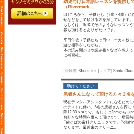
幼児向け日本語レッスンを提供し
（Rivermark, ...
8月ごろから、子供たち（7歳・4歳）
せなどをして頂ける方を探しています。
もしくは、近隣でそのようなレッスンや
報も頂けるとありがたいです。
平日午後（子供たちは日中ローカル校に
遊び相手をしながら、
本の読み聞かせや読み書きなどを教えて
に補習校...
[登録者]
Shunsuke
[エリア]
Santa Clara
助けてください
患者さんになって頂ける方々３名
現在デンタルアシスタントになるために学校
のテストに伴い、3名の患者さんを探してい
降12:30ｐmまで、もしくは2pmから３
お好きな時間を選んで頂けます。所要時間は
Fairそばの歯科クリニックです。Polis
なります。最近歯のクリーニ...