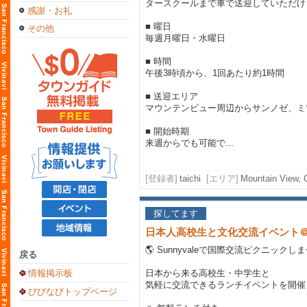
タースクールまで車で送迎していただけ
感謝・お礼
■ 曜日
その他
毎週月曜日・水曜日
■ 時間
午後3時頃から、1回あたり約1時間
■ 送迎エリア
マウンテンビュー周辺からサンノゼ、ミ
■ 開始時期
来週からでも可能で...
[登録者]
taichi
[エリア]
Mountain View,
探してます
日本人高校生と文化交流イベント＠Su
🌎 Sunnyvaleで国際交流ピクニックし
戻る
情報掲示板
日本から来る高校生・中学生と
気軽に交流できるランチイベントを開催
びびなびトップページ