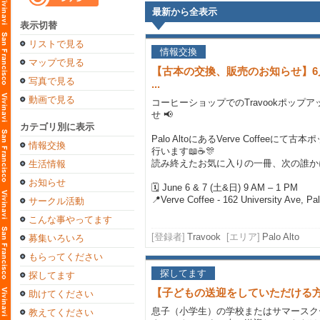
最新から全表示
表示切替
リストで見る
情報交換
マップで見る
【古本の交換、販売のお知らせ】6月6日＆
写真で見る
...
動画で見る
コーヒーショップでのTravookポップ
せ 📢
カテゴリ別に表示
Palo AltoにあるVerve Coffeeにて
情報交換
行います📖☕🎊
読み終えたお気に入りの一冊、次の誰か
生活情報
お知らせ
🗓 June 6 & 7 (土&日) 9 AM – 1 PM
📍Verve Coffee - 162 University Ave, Palo
サークル活動
こんな事やってます
[登録者]
Travook
[エリア]
Palo Alto
募集いろいろ
もらってください
探してます
探してます
【子どもの送迎をしていただける
助けてください
息子（小学生）の学校またはサマースク
教えてください