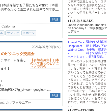
に東京で設立しました。ロサ
住む日本語を話すお子様たちを対象に日本語
ンゼルス校では語学力を活か
して幅広く活躍したい方たち
供するために設立された団体で40年以上
のスキル習得をサポートしま
す。
詳細
+1 (310) 316-3121
Japan Visualmedia Translati
 California
on Academy / 日本映像翻訳ア
カデミー
ル
サンノゼ
スポーツ
緊急時も対応可
能！予防ケアか
2026年07月09日(木)
ら手術、整形外
科まで幅広くサ
とのピクニック交流会
ポートします。週7日営業...
ンチやゲームを楽し
日本へのペット帰国条件は世
界でも一番厳しいので、慣れ
けます！
ていない獣医ですと直前トラ
ブルになっても最後まで手伝
ってもらえないなどの心配が
あります。当院のクライアン
00
トであれば、こちらで最後ま
nt）
できちんとお世話いたします
WQ8NtqFGX9?g_st=com.google.ma...
ので安心です。日本語メール
でのお問い合わせ（医療相談
詳細
はお控えください）もできま
すので、気軽にご連絡くださ
mont, カリフォルニア州
い。
+1 (925) 433-5900