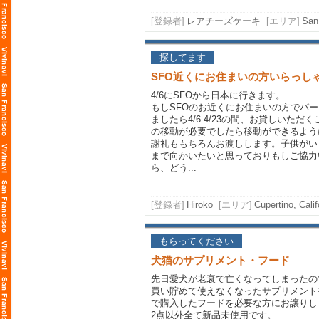
[登録者]
レアチーズケーキ
[エリア]
San
探してます
SFO近くにお住まいの方いらっし
4/6にSFOから日本に行きます。
もしSFOのお近くにお住まいの方でパ
ましたら4/6-4/23の間、お貸しいた
の移動が必要でしたら移動ができるよう
謝礼ももちろんお渡しします。子供がい
まで向かいたいと思っておりもしご協力
ら、どう...
[登録者]
Hiroko
[エリア]
Cupertino, Calif
もらってください
犬猫のサプリメント・フード
先日愛犬が老衰で亡くなってしまったの
買い貯めて使えなくなったサプリメント
で購入したフードを必要な方にお譲りし
2点以外全て新品未使用です。