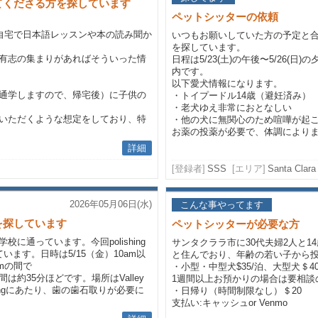
てくださる方を探しています
ペットシッターの依頼
に自宅で日本語レッスンや本の読み聞か
いつもお願いしていた方の予定と
を探しています。
有志の集まりがあればそういった情
日程は5/23(土)の午後〜5/26(
内です。
以下愛犬情報になります。
通学しますので、帰宅後）に子供の
・トイプードル14歳（避妊済み）
・老犬ゆえ非常におとなしい
いただくような想定をしており、特
・他の犬に無関心のため喧嘩が起
お薬の投薬が必要で、体調によりま
詳細
[登録者]
SSS
[エリア]
Santa Clara
2026年05月06日(水)
こんな事やってます
を探しています
ペットシッターが必要な方
に通っています。今回polishing
サンタクララ市に30代夫婦2人と
ます。日時は5/15（金）10am以
と住んでおり、年齢の若い子から
pmの間で
・小型・中型犬$35/泊、大型犬＄4
約35分ほどです。場所はValley
1週間以上お預かりの場合は要相談
hingにあたり、歯の歯石取りが必要に
・日帰り（時間制限なし）＄20
支払い:キャッシュor Venmo