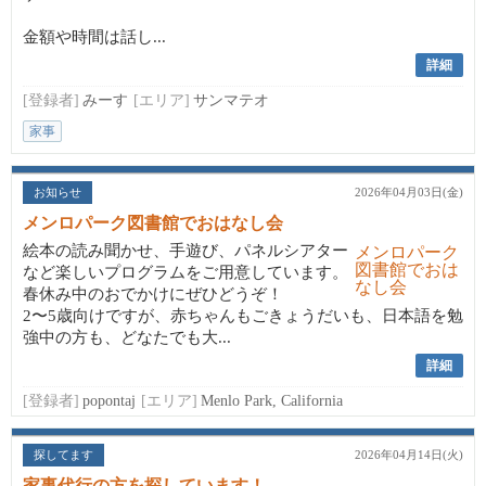
金額や時間は話し...
詳細
[登録者]
みーす
[エリア]
サンマテオ
家事
お知らせ
2026年04月03日(金)
メンロパーク図書館でおはなし会
絵本の読み聞かせ、手遊び、パネルシアター
など楽しいプログラムをご用意しています。
春休み中のおでかけにぜひどうぞ！
2〜5歳向けですが、赤ちゃんもごきょうだいも、日本語を勉
強中の方も、どなたでも大...
詳細
[登録者]
popontaj
[エリア]
Menlo Park, California
探してます
2026年04月14日(火)
家事代行の方を探しています！