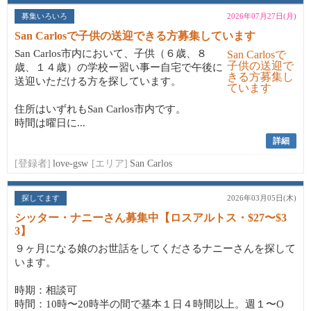
募集いろいろ
2026年07月27日(月)
San Carlosで子供の送迎できる方募集しています
San Carlos市内において、子供（６歳、８
歳、１４歳）の学校ー習い事ー自宅で午後に
送迎いただける方を探しています。
住所はいずれもSan Carlos市内です。
時間は曜日に...
詳細
[登録者]
love-gsw
[エリア]
San Carlos
探してます
2026年03月05日(木)
シッター・ナニーさん募集中【ロスアルトス・$27〜$3
3】
９ヶ月になる娘のお世話をしてくださるナニーさんを探して
います。
時期：相談可
時間：10時〜20時半の間で基本１日４時間以上。週１〜O