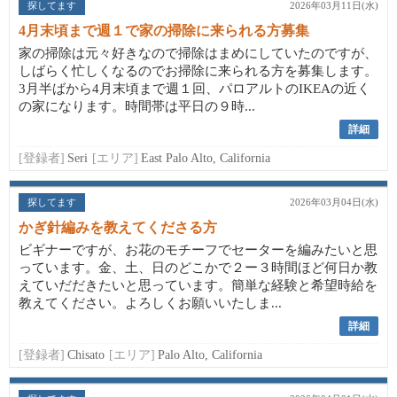
探してます
2026年03月11日(水)
4月末頃まで週１で家の掃除に来られる方募集
家の掃除は元々好きなので掃除はまめにしていたのですが、
しばらく忙しくなるのでお掃除に来られる方を募集します。
3月半ばから4月末頃まで週１回、パロアルトのIKEAの近く
の家になります。時間帯は平日の９時...
詳細
[登録者]
Seri
[エリア]
East Palo Alto, California
探してます
2026年03月04日(水)
かぎ針編みを教えてくださる方
ビギナーですが、お花のモチーフでセーターを編みたいと思
っています。金、土、日のどこかで２ー３時間ほど何日か教
えていだだきたいと思っています。簡単な経験と希望時給を
教えてください。よろしくお願いいたしま...
詳細
[登録者]
Chisato
[エリア]
Palo Alto, California