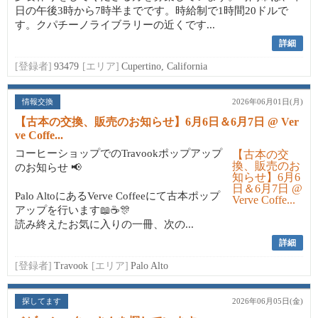
日の午後3時から7時半までです。時給制で1時間20ドルで
す。クパチーノライブラリーの近くです...
詳細
[登録者]
93479
[エリア]
Cupertino, California
情報交換
2026年06月01日(月)
【古本の交換、販売のお知らせ】6月6日＆6月7日 @ Ver
ve Coffe...
コーヒーショップでのTravookポップアップ
のお知らせ 📢
Palo AltoにあるVerve Coffeeにて古本ポップ
アップを行います📖☕🎊
読み終えたお気に入りの一冊、次の...
詳細
[登録者]
Travook
[エリア]
Palo Alto
探してます
2026年06月05日(金)