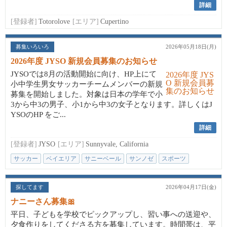
詳細
[登録者]
Totorolove
[エリア]
Cupertino
募集いろいろ
2026年05月18日(月)
2026年度 JYSO 新規会員募集のお知らせ
JYSOでは8月の活動開始に向け、HP上にて
小中学生男女サッカーチームメンバーの新規
募集を開始しました。対象は日本の学年で小
3から中3の男子、小1から中3の女子となります。詳しくはJ
YSOのHP をご...
詳細
[登録者]
JYSO
[エリア]
Sunnyvale, California
サッカー
ベイエリア
サニーベール
サンノゼ
スポーツ
探してます
2026年04月17日(金)
ナニーさん募集🎀
平日、子どもを学校でピックアップし、習い事への送迎や、
夕食作りをしてくださる方を募集しています。時間帯は、平