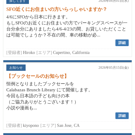
探してます
2026年04月01日(水)
SFO近くにお住まいの方いらっしゃいますか？
4/6にSFOから日本に行きます。
もしSFOのお近くにお住まいの方でパーキングスペースが一
台分余分にありましたら4/6-4/23の間、お貸しいただくこと
は可能でしょうか？不在の間、車の移動が必...
詳細
[登録者]
Hiroko
[エリア]
Cupertino, California
お知らせ
2026年05月15日(金)
【ブックセールのお知らせ】
恒例となりましたブックセールを
Calabazas Brunch Library にて開催します。
今回も日本語の子ども向けの本
（ご協力ありがとうございます！）
小説や漫画も...
詳細
[登録者]
kiyopono
[エリア]
San Jose, CA