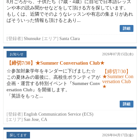
8月ごろから、子供たち（7歳・4歳）に自宅で日本語レッス
ンや本の読み聞かせなどをして頂ける方を探しています。
もしくは、近隣でそのようなレッスンや有志の集まりがあれ
ばそういった情報も頂けるとあり...
詳細
[登録者]
Shunsuke
[エリア]
Santa Clara
お知らせ
2026年07月15日(水)
【締切7/30】★Summer Conversation Club★
☆参加対象学年をキンダーに下げました☆
この夏休みの最後に、高校生ボランティアが
企画・運営する特別イベント『Summer Conv
ersation Club』を開催します。
「英語をもっと...
詳細
[登録者]
English Communication Service (ECS)
[エリア]
San Jose, CA
探してます
2026年04月17日(金)