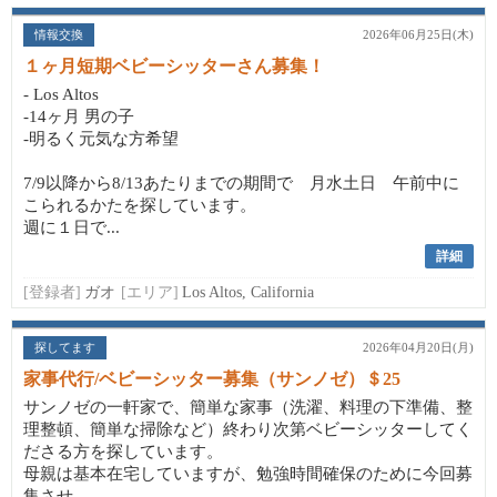
情報交換
2026年06月25日(木)
１ヶ月短期ベビーシッターさん募集！
- Los Altos
-14ヶ月 男の子
-明るく元気な方希望
7/9以降から8/13あたりまでの期間で 月水土日 午前中に
こられるかたを探しています。
週に１日で...
詳細
[登録者]
ガオ
[エリア]
Los Altos, California
探してます
2026年04月20日(月)
家事代行/ベビーシッター募集（サンノゼ）＄25
サンノゼの一軒家で、簡単な家事（洗濯、料理の下準備、整
理整頓、簡単な掃除など）終わり次第ベビーシッターしてく
ださる方を探しています。
母親は基本在宅していますが、勉強時間確保のために今回募
集させ...