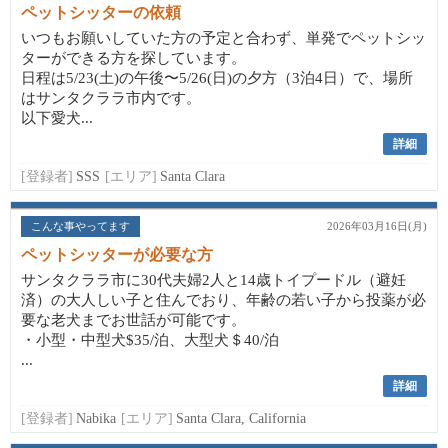
ペットシッターの依頼
いつもお願いしていた方の予定と合わず、単発でペットシッ
ターができる方を探しています。
日程は5/23(土)の午後〜5/26(日)の夕方（3泊4日）で、場所
はサンタクララ市内です。
以下愛犬...
詳細
[登録者]
SSS
[エリア]
Santa Clara
こんな事やってます
2026年03月16日(月)
ペットシッターが必要な方
サンタクララ市に30代夫婦2人と14歳トイプードル（避妊
済）の大人しい子と住んでおり、年齢の若い子から投薬が必
要な老犬までお世話が可能です。
・小型・中型犬$35/泊、大型犬＄40/泊
...
詳細
[登録者]
Nabika
[エリア]
Santa Clara, California