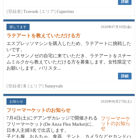
詳細
[登録者]
Travook
[エリア]
Cupertino
探してます
2026年07月10日(金)
ラテアートを教えていただける方
エスプレッソマシンを購入したため、ラテアートに挑戦した
いです。
ノースサンノゼの自宅に来ていただき、ラテアートをスチー
ムミルクから教えていただける方を募集します。女性限定で
お願いします。バリスタ...
詳細
[登録者]
R
[エリア]
Sunnyvale
お知らせ
2026年06月27日(土)
フリーマーケットのお知らせ
7月4日(土)にデアンザカレッジで開催される
フリーマーケット(De Anza Flea Market)に、
日本人主婦3名で出店します。
子ども服、おもちゃ、食器、テント、カメラなどセカンドハ