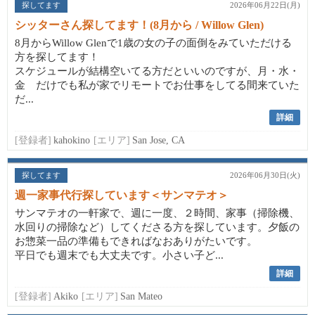
探してます
2026年06月22日(月)
シッターさん探してます！(8月から / Willow Glen)
8月からWillow Glenで1歳の女の子の面倒をみていただける
方を探してます！
スケジュールが結構空いてる方だといいのですが、月・水・
金 だけでも私が家でリモートでお仕事をしてる間来ていた
だ...
詳細
[登録者]
kahokino
[エリア]
San Jose, CA
探してます
2026年06月30日(火)
週一家事代行探しています＜サンマテオ＞
サンマテオの一軒家で、週に一度、２時間、家事（掃除機、
水回りの掃除など）してくださる方を探しています。夕飯の
お惣菜一品の準備もできればなおありがたいです。
平日でも週末でも大丈夫です。小さい子ど...
詳細
[登録者]
Akiko
[エリア]
San Mateo