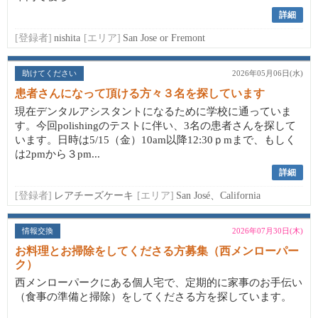
詳細
[登録者]
nishita
[エリア]
San Jose or Fremont
助けてください
2026年05月06日(水)
患者さんになって頂ける方々３名を探しています
現在デンタルアシスタントになるために学校に通っていま
す。今回polishingのテストに伴い、3名の患者さんを探して
います。日時は5/15（金）10am以降12:30ｐmまで、もしく
は2pmから３pm...
詳細
[登録者]
レアチーズケーキ
[エリア]
San José、California
情報交換
2026年07月30日(木)
お料理とお掃除をしてくださる方募集（西メンローパー
ク）
西メンローパークにある個人宅で、定期的に家事のお手伝い
（食事の準備と掃除）をしてくださる方を探しています。