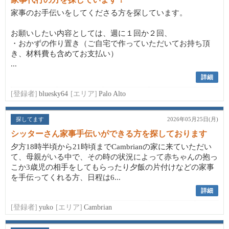
家事のお手伝いをしてくださる方を探しています。
お願いしたい内容としては、週に１回か２回、
・おかずの作り置き（ご自宅で作っていただいてお持ち頂
き、材料費も含めてお支払い）
...
詳細
[登録者]
bluesky64
[エリア]
Palo Alto
探してます
2026年05月25日(月)
シッターさん家事手伝いができる方を探しております
夕方18時半頃から21時頃までCambrianの家に来ていただい
て、母親がいる中で、その時の状況によって赤ちゃんの抱っ
こか3歳児の相手をしてもらったり夕飯の片付けなどの家事
を手伝ってくれる方、日程は6...
詳細
[登録者]
yuko
[エリア]
Cambrian