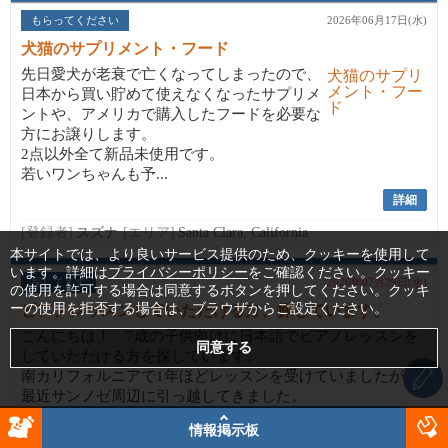
もらってください
2026年06月17日(水)
犬猫のサプリメント・フード
先日愛犬が老衰で亡くなってしまったので、
日本から買い貯めて使えなくなったサプリメ
ントや、アメリカで購入したフードを必要な
方にお譲りします。
2点以外全て新品未使用です。
若いワンちゃんも予...
詳細
[登録者]
スズナ
[エリア]
Santa Clara, California
本サイトでは、より良いサービス提供のため、クッキーを使用して
います。詳細は
プライバシーポリシー
をご確認ください。クッキー
探してます
2026年07月29日(水)
の使用を許可する場合は同意するボタンを押してください。クッキ
ーの使用を拒否する場合は、ブラウザからご設定ください。
ピアノレッスンしていただける方、探しています。
こんにちは！ 7歳の子供向けに日本語でピアノレッスンを
していただける方を探しています。
南カリフォルニアで1年ほどレッスンを受けていましたが、
最近サンノゼ周辺に引っ越してきました。
こちら...
情報掲示板
詳細