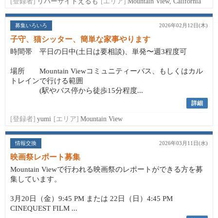
[登録者]
リバーサイドえるも
[エリア]
Mountain View, California
募集いろいろ
2026年02月12日(木)
子守、猫シッター、簡単な家事やります
時間帯 平日の日中(土日は要相談)、単発〜週3程度可
場所 Mountain Viewコミュニティーバス、もしくはカル
トレインで行ける範囲
(駅やバス停から徒歩15分程度...
詳細
[登録者]
yumi
[エリア]
Mountain View
情報交換
2026年03月11日(水)
映画祭レポート募集
Mountain Viewで行われる映画祭のレポートができる方を募
集しています。
3月20日（金）9:45 PM または 22日（日）4:45 PM
CINEQUEST FILM ...