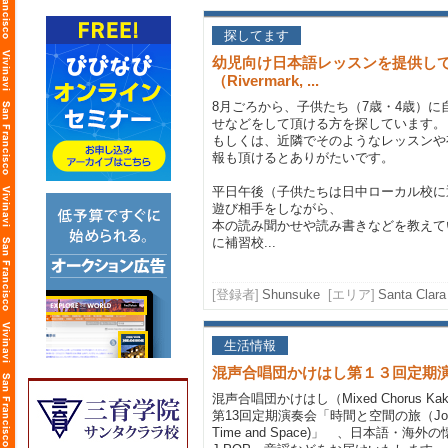
探してます
幼児向け日本語レッスンを提供し
（Rivermark, ...
8月ごろから、子供たち（7歳・4歳）
せなどをして頂ける方を探しています。
もしくは、近隣でそのようなレッスンや
報も頂けるとありがたいです。
平日午後（子供たちは日中ローカル校に
遊び相手をしながら、
本の読み聞かせや読み書きなどを教えて
に補習校...
[登録者]
Shunsuke
[エリア]
Santa Clara
生活情報
混声合唱団かけはし第１３回定期
混声合唱団かけはし（Mixed Chorus Kak
第13回定期演奏会「時間と空間の旅（Journe
Time and Space)」 、日本語・海