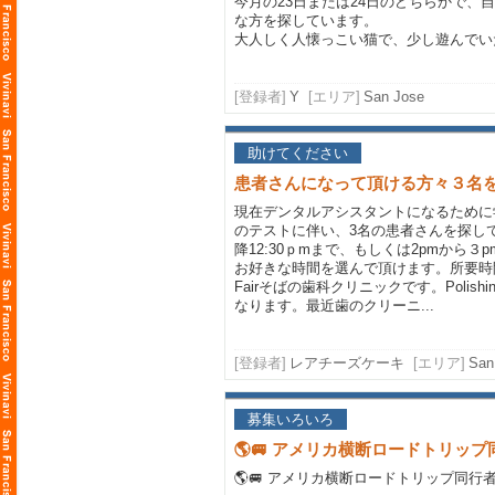
今月の23日または24日のどちらかで、
な方を探しています。
大人しく人懐っこい猫で、少し遊んでい
[登録者]
Y
[エリア]
San Jose
助けてください
患者さんになって頂ける方々３名
現在デンタルアシスタントになるために学校
のテストに伴い、3名の患者さんを探してい
降12:30ｐmまで、もしくは2pmから３
お好きな時間を選んで頂けます。所要時間は
Fairそばの歯科クリニックです。Polis
なります。最近歯のクリーニ...
[登録者]
レアチーズケーキ
[エリア]
San
募集いろいろ
🌎🚐 アメリカ横断ロードトリップ同
🌎🚐 アメリカ横断ロードトリップ同行者募