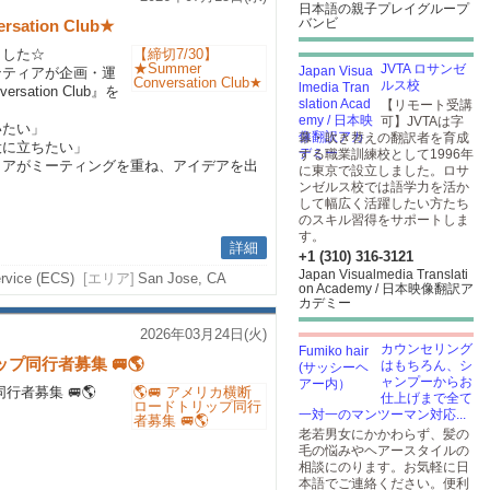
日本語の親子プレイグループ
バンビ
sation Club★
ました☆
JVTA ロサンゼ
ンティアが企画・運
ルス校
sation Club』を
【リモート受講
可】JVTAは字
いたい」
幕・吹き替えの翻訳者を育成
役に立ちたい」
する職業訓練校として1996年
ィアがミーティングを重ね、アイデアを出
に東京で設立しました。ロサ
。
ンゼルス校では語学力を活か
して幅広く活躍したい方たち
のスキル習得をサポートしま
す。
詳細
+1 (310) 316-3121
Japan Visualmedia Translati
rvice (ECS)
[エリア]
San Jose, CA
on Academy / 日本映像翻訳ア
カデミー
2026年03月24日(火)
カウンセリング
プ同行者募集 🚐🌎
はもちろん、シ
ャンプーからお
行者募集 🚐🌎
仕上げまで全て
一対一のマンツーマン対応...
老若男女にかかわらず、髪の
毛の悩みやヘアースタイルの
相談にのります。お気軽に日
本語でご連絡ください。便利