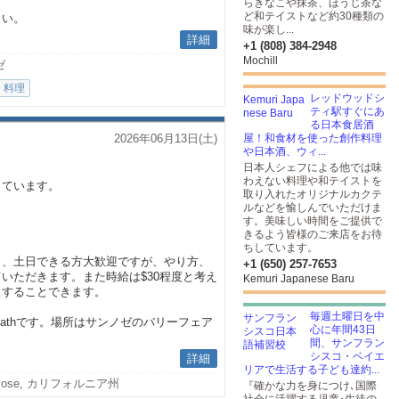
らきなこや抹茶、ほうじ茶な
ど和テイストなど約30種類の
さい。
味が楽し...
詳細
+1 (808) 384-2948
Mochill
ゼ
料理
レッドウッドシ
ティ駅すぐにあ
る日本食居酒
2026年06月13日(土)
屋！和食材を使った創作料理
や日本酒、ウィ...
日本人シェフによる他では味
わえない料理や和テイストを
しています。
取り入れたオリジナルカクテ
ルなどを愉しんでいただけま
す。美味しい時間をご提供で
きるよう皆様のご来店をお待
ちしています。
り、土日できる方大歓迎ですが、やり方、
+1 (650) 257-7653
いただきます。また時給は$30程度と考え
Kemuri Japanese Baru
きすることできます。
毎週土曜日を中
 bathです。場所はサンノゼのバリーフェア
心に年間43日
間、サンフラン
シスコ・ベイエ
詳細
リアで生活する子ども達約...
 Jose, カリフォルニア州
『確かな力を身につけ､国際