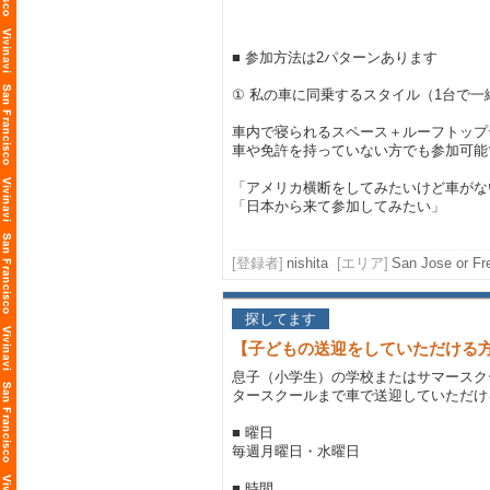
■ 参加方法は2パターンあります
① 私の車に同乗するスタイル（1台で一
車内で寝られるスペース＋ルーフトップ
車や免許を持っていない方でも参加可能
「アメリカ横断をしてみたいけど車がな
「日本から来て参加してみたい」
[登録者]
nishita
[エリア]
San Jose or Fr
探してます
【子どもの送迎をしていただける
息子（小学生）の学校またはサマースク
タースクールまで車で送迎していただけ
■ 曜日
毎週月曜日・水曜日
■ 時間