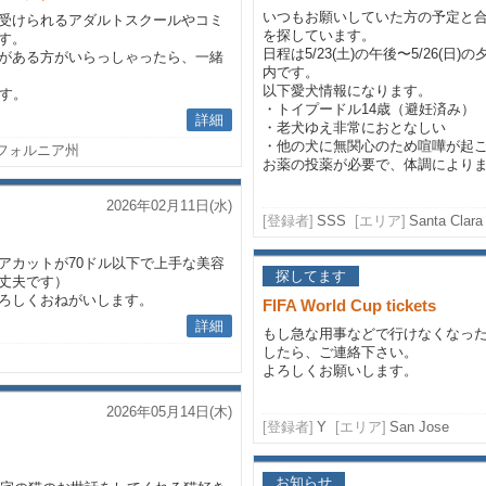
いつもお願いしていた方の予定と
受けられるアダルトスクールやコミ
を探しています。
す。
日程は5/23(土)の午後〜5/26(
がある方がいらっしゃったら、一緒
内です。
以下愛犬情報になります。
です。
・トイプードル14歳（避妊済み）
詳細
・老犬ゆえ非常におとなしい
・他の犬に無関心のため喧嘩が起
カリフォルニア州
お薬の投薬が必要で、体調によりま
2026年02月11日(水)
[登録者]
SSS
[エリア]
Santa Clara
アカットが70ドル以下で上手な美容
探してます
丈夫です）
ろしくおねがいします。
FIFA World Cup tickets
詳細
もし急な用事などで行けなくなっ
したら、ご連絡下さい。
よろしくお願いします。
2026年05月14日(木)
[登録者]
Y
[エリア]
San Jose
お知らせ