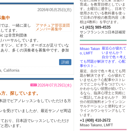
社会に活躍する児童･生徒の
育成』を教育目標としていま
す。土曜日に通学し、日本で
2026年05月25日(月)
使用されている教科書を使っ
募集中
て日本の学校の教育内容（本
校は4教科）を学びます。
団では、一緒に楽し
+1 (415) 989-4535
集してます。
サンフランシスコ日本語補習
rmonic は非営利団体
校
mにリハーサルしています。
イオリン、ビオラ、オーボエが足りていな
最近心が疲れて
もあり、多くの演奏者を募集中です。参加
いませんか？
自分で色々考え
ても問題が解決できず、心配
詳細
事やスト...
, California
最近、自分で色々考えても問
題が解決できず、心が疲れて
いませんか？心配事やストレ
スでどこから手をつけていい
2026年07月29日(水)
かわからない状態が続いてい
る方、探しています。
るなら、臨床心理士と気軽に
一度話してみませんか？ 30
本語でピアノレッスンをしていただける方
分の初回無料オンラインコン
サルテーションと便利なオン
ンを受けていましたが、最近サンノゼ周辺
ラインカウンセリングもして
います。
+1 (408) 410-2672
っており、日本語でレッスンしていただけ
Misao Takano, LMFT
ばと思います。