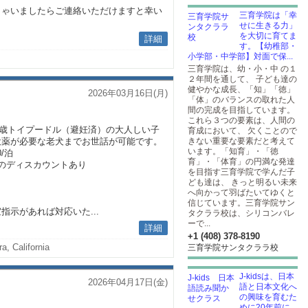
しゃいましたらご連絡いただけますと幸い
三育学院は「幸
せに生きる力」
を大切に育てま
詳細
す。【幼稚部・
小学部・中学部】対面で保...
三育学院は、幼・小・中 の１
２年間を通して、 子ども達の
健やかな成長、「知」「徳」
2026年03月16日(月)
「体」のバランスの取れた人
間の完成を目指しています。
これら３つの要素は、人間の
14歳トイプードル（避妊済）の大人しい子
育成において、 欠くことので
投薬が必要な老犬までお世話が可能です。
きない重要な要素だと考えて
います。「知育」・「徳
0/泊
育」・「体育」の円満な発達
のディスカウントあり
を目指す三育学院で学んだ子
ども達は、 きっと明るい未来
へ向かって羽ばたいてゆくと
信じています。三育学院サン
示があれば対応いた...
タクララ校は、シリコンバレ
ーで...
詳細
+1 (408) 378-8190
a, California
三育学院サンタクララ校
J-kidsは、日本
2026年04月17日(金)
語と日本文化へ
の興味を育むた
めに20年前に