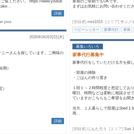
達の活動をご覧ください。
https://www.youtub
単発のご依頼でもOKです。
ake...
まずはお気軽にお問い合わせくだ
詳細
an jose
[登録者]
mini1015
[エリア]
サンノ
ベビーシッター
家事代行
単発
2026年04月02日(木)
募集いろいろ
ナニーさんを探しています。ご興味の
家事代行募集中
家事代行をしていただける方を探
（短期）
・部屋の掃除
・ごはんの作り置き
１回１～２時間程度と想定してお
定）
曜日、時間などは柔軟に相談させて
ていますがこちらもご希望をお聞
当方、１人暮らしで部屋は1bed 1
周...
詳細
[登録者]
にんたろう
[エリア]
San