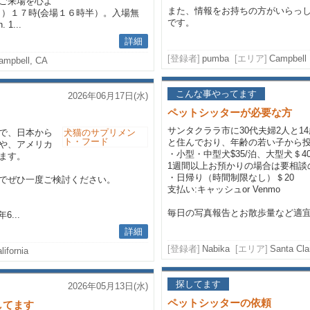
。ご来場を心よ
また、情報をお持ちの方がいらっ
日）１７時(会場１６時半）。入場無
です。
 1...
詳細
[登録者]
pumba
[エリア]
Campbell
ampbell, CA
こんな事やってます
2026年06月17日(水)
ペットシッターが必要な方
サンタクララ市に30代夫婦2人と
で、日本から
と住んでおり、年齢の若い子から
や、アメリカ
・小型・中型犬$35/泊、大型犬＄4
ます。
1週間以上お預かりの場合は要相談
・日帰り（時間制限なし）＄20
でぜひ一度ご検討ください。
支払い:キャッシュor Venmo
毎日の写真報告とお散歩量など適宜指
6...
詳細
[登録者]
Nabika
[エリア]
Santa Clar
lifornia
探してます
2026年05月13日(水)
ペットシッターの依頼
してます