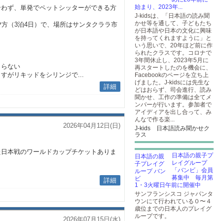
始まり、2023年...
合わず、単発でペットシッターができる方
J-kidsは、「日本語の読み聞
かせ等を通して、子どもたち
日)の夕方（3泊4日）で、場所はサンタクララ市
が日本語や日本の文化に興味
を持ってくれますように」と
いう思いで、20年ほど前に作
られたクラスです。コロナで
3年間休止し、2023年5月に
こらない
再スタートしたのを機会に、
すがリキッドをシリンジで...
Facebookのページを立ち上
げました。J-kidsには先生な
詳細
どはおらず、司会進行、読み
聞かせ、工作の準備は全てメ
ンバーが行います。参加者で
アイディアを出し合って、み
んなで作る楽...
2026年04月12日(日)
J-kids 日本語読み聞かせク
ラス
た日本戦のワールドカップチケットありま
日本語の親子プ
レイグループ
「バンビ」会員
募集中 毎月第
詳細
1・3火曜日午前に開催中
サンフランシスコ ジャパンタ
ウンにて行われている０〜４
歳位までの日本人のプレイグ
ループです。
2026年07月15日(水)