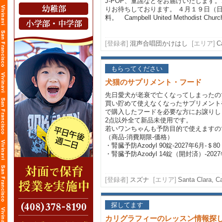
J-POP、童謡などをお届けいたします
りお待ちしております。 ４月１９日（
料。 Campbell United Methodist Church.
[登録者]
混声合唱団かけはし
[エリア]
C
もらってください
犬猫のサプリメント・フード
先日愛犬が老衰で亡くなってしまったの
買い貯めて使えなくなったサプリメント
で購入したフードを必要な方にお譲りし
2点以外全て新品未使用です。
若いワンちゃんも予防目的で使えますの
（商品-消費期限-価格）
・腎臓予防Azodyl 90錠-2027年6月-＄80
・腎臓予防Azodyl 14錠（開封済）-2027年
[登録者]
スズナ
[エリア]
Santa Clara, Ca
探してます
カリグラフィーのレッスン情報探