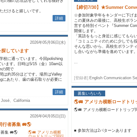
自宅の猫のお世話をしてくれる猫好き
【締切7/30】★Summer Conver
ただけると嬉しいです。
☆参加対象学年をキンダーに下げ
詳細
この夏休みの最後に、高校生ボラ
営する特別イベント『Summer Conver
開催します。
「英語をもっと身近に感じてもら
「コミュニティのために少しでも
2026年05月06日(水)
そんな思いから、高校生ボランテ
を探しています
し合いながら準備を進めています
に通っています。今回polishing
...
ます。日時は5/15（金）10am以
pmの間で
約35分ほどです。場所はValley
[登録者]
English Communication Se
hingにあたり、歯の歯石取りが必要に
詳細
募集いろいろ
 José、California
🌎🚐 アメリカ横断ロードトリッ
🌎🚐 アメリカ横断ロードトリップ同
2026年04月05日(日)
行者募集 🚐🌎
■ 参加方法は2パターンあります
集 🚐🌎