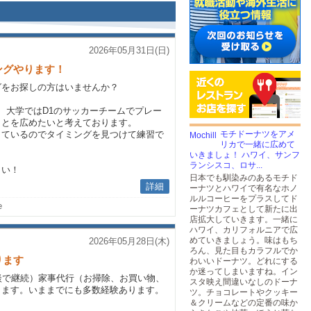
2026年05月31日(日)
ングやります！
グをお探しの方はいませんか？
、大学ではD1のサッカーチームでプレー
ことを広めたいと考えております。
しているのでタイミングを見つけて練習で
モチドーナツをアメ
リカで一緒に広めて
いきましょ！ ハワイ、サンフ
ランシスコ、ロサ...
さい！
日本でも馴染みのあるモチド
詳細
ーナツとハワイで有名なホノ
ルルコーヒーをプラスしてド
e
ーナツカフェとして新たに出
店拡大していきます。一緒に
ハワイ、カリフォルニアで広
めていきましょう。味はもち
2026年05月28日(木)
ろん、見た目もカラフルでか
ります
わいいドーナツ。どれにする
か迷ってしまいますね。イン
談で継続）家事代行（お掃除、お買い物、
スタ映え間違いなしのドーナ
します。いままでにも多数経験あります。
ツ。チョコレートやクッキー
＆クリームなどの定番の味か