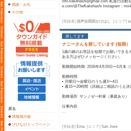
info.kakehashi@gmail.com 私
感謝・お礼
e.com/@TheKakehashi
Instagram：mixk
その他
[登録者]
混声合唱団かけはし
[エリア]
s
探してます
ナニーさんを探しています (短期）
1歳の娘のお世話を短期でお願いできる
ある方はぜひメッセージください。
勤務開始時期: 2026年4月20日〜5月末
勤務時間:
• 月曜日〜金曜日のうち週3〜4日
• 週15〜20時間（詳細はご相談のうえ決
勤務場所: サンノゼ一軒家（裏庭あり）
仕事内容:
戻る
...
情報掲示板
びびなびトップページ
[登録者]
Ema
[エリア]
San Jose