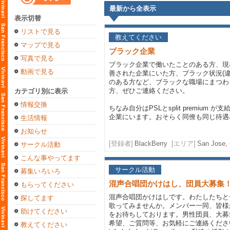
最新から全表示
表示切替
リストで見る
教えてください
マップで見る
ブラック企業
写真で見る
ブラック企業で働いたことのある方、現
動画で見る
善された企業にいた方、ブラック状況(違
のある方など、ブラックな職場にまつわ
方、ぜひご連絡ください。
カテゴリ別に表示
情報交換
ちなみ自分はPSLとsplit premiu
企業にいます。おそらく同僚も同じ待遇な
生活情報
お知らせ
[登録者]
BlackBerry
[エリア]
San Jose, 
サークル活動
こんな事やってます
サークル活動
募集いろいろ
混声合唱団かけはし、団員大募集
もらってください
混声合唱団かけはしです。わたしたちと
探してます
歌ってみませんか。メンバー一同、皆様
助けてください
をお待ちしております。男性団員、大募
希望、ご質問等、お気軽にご連絡くださ
教えてください