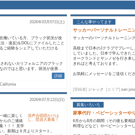
2026年03月07日(土)
こんな事やってます
サッカーパーソナルトレーニ
在働いている方、ブラック状況が改
サッカーのパーソナルトレーニン
法・違反)をDOLにファイルしたこと
るご経験をシェアしていただける
高校まで日本のJクラブでプレーし
していました。日本で学んできた
オークランドとサンノゼを行き来
m が支給されないカリフォルニアのブラック
きればと考えております。
のではと思います。状況が改善...
お気軽にメッセージをご送信くだ
詳細
California
[登録者]
ジャック
[エリア]
san jos
2026年07月12日(日)
募集いろいろ
！
家事代行・ベビーシッターや
一緒に楽しく
からのご連絡
6月から8月の期間（その後も要相
集！！！ 見学
料理などなど）やベビーシッター
い。新期は９月よりスタート。