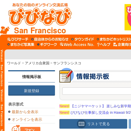
San Francisco
ワールド
>
アメリカ合衆国
>
サンフランシスコ
情報掲示板
新規登録
表示形式
News!
【ニジヤマーケット】 楽しみな新学
最新から全表示
News!
びびなび仕事探し交流会 in Hawaii 9/26（
オンラインを表示
リストで見る