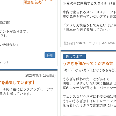
① 私の車に同乗するスタイル（1
車内で寝られるスペース＋ルーフ
車や免許を持っていない方でも参
緒に旅）
「アメリカ横断をしてみたいけど
「日本から来て参加してみたい」
テントがあります。
です。
[登録者]
nishita
[エリア]
San Jose 
い免許ない」
詳細
探してます
emont
うさぎを預かってくださる方
6月15日から7月5日までうさぎを
2026年07月19日(日)
うさぎを飼われたことがある方
方を募集しています】
現在、うさぎがいない家 ( 接触させ
室内にケージが置ける、バックヤ
ール終了後にピックアップし、アフ
る方を探しています。
フェンスなどうさぎに必要な物は
うちのうさぎはトイレトレーニン
落ち着いたうさぎで家族の側にいるの