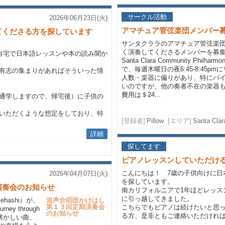
サークル活動
2026年06月23日(火)
アマチュア管弦楽団メンバー
てくださる方を探しています
サンタクララのアマチュア管弦楽
く演奏してくださるメンバーを募
に自宅で日本語レッスンや本の読み聞か
Santa Clara Community Philha
で、毎週木曜日の夜6:45-8:45p
有志の集まりがあればそういった情
人数・楽器に偏りがあり、特にバ
いのですが、他の奏者不在の楽器
費用は＄24...
通学しますので、帰宅後）に子供の
いただくような想定をしており、特
[登録者]
Pillow
[エリア]
Santa Clara
詳細
探してます
ピアノレッスンしていただけ
こんにちは！ 7歳の子供向けに日
2026年04月07日(火)
を探しています。
演奏会のお知らせ
南カリフォルニアで1年ほどレッス
に引っ越してきました。
ehashi）が、
こちらでもピアノは続けたいと思
y through
る方、是非ともご連絡いただけれ
外の懐かしい曲、