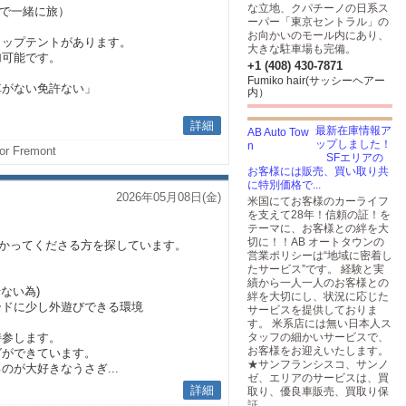
な立地、クパチーノの日系ス
台で一緒に旅）
ーパー「東京セントラル」の
お向かいのモール内にあり、
トップテントがあります。
大きな駐車場も完備。
加可能です。
+1 (408) 430-7871
Fumiko hair(サッシーヘアー
車がない免許ない」
内）
詳細
最新在庫情報ア
ップしました！
or Fremont
SFエリアの
お客様には販売、買い取り共
に特別価格で...
2026年05月08日(金)
米国にてお客様のカーライフ
を支えて28年！信頼の証！を
テーマに、お客様との絆を大
切に！！AB オートタウンの
預かってくださる方を探しています。
営業ポリシーは“地域に密着し
たサービス”です。 経験と実
績から一人一人のお客様との
ない為)
絆を大切にし、状況に応じた
ードに少し外遊びできる環境
サービスを提供しておりま
す。 米系店には無い日本人ス
持参します。
タッフの細かいサービスで、
お客様をお迎えいたします。
グができています。
★サンフランシスコ、サンノ
が大好きなうさぎ...
ゼ、エリアのサービスは、買
詳細
取り、優良車販売、買取り保
証...