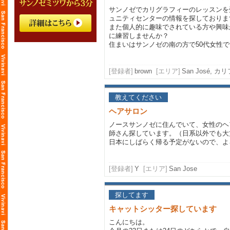
サンノゼでカリグラフィーのレッスンを
ュニティセンターの情報を探しておりま
また個人的に趣味でされている方や興味
に練習しませんか？
住まいはサンノゼの南の方で50代女性
[登録者]
brown
[エリア]
San José, 
教えてください
ヘアサロン
ノースサンノゼに住んでいて、女性のヘ
師さん探しています。（日系以外でも大
日本にしばらく帰る予定がないので、よ
[登録者]
Y
[エリア]
San Jose
探してます
キャットシッター探しています
こんにちは。