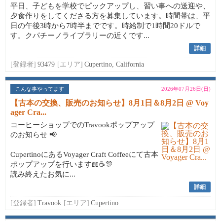
平日、子どもを学校でピックアップし、習い事への送迎や、
夕食作りをしてくださる方を募集しています。時間帯は、平
日の午後3時から7時半までです。時給制で1時間20ドルで
す。クパチーノライブラリーの近くです...
詳細
[登録者]
93479
[エリア]
Cupertino, California
こんな事やってます
2026年07月26日(日)
【古本の交換、販売のお知らせ】8月1日＆8月2日 @ Voy
ager Cra...
コーヒーショップでのTravookポップアップ
のお知らせ 📢
CupertinoにあるVoyager Craft Coffeeにて古本
ポップアップを行います📖☕🎊
読み終えたお気に...
詳細
[登録者]
Travook
[エリア]
Cupertino