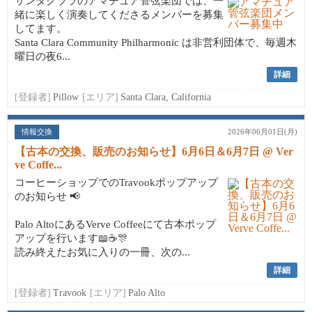
サンタクララのアマチュア管弦楽団では、一
緒に楽しく演奏してくださるメンバーを募集
してます。
Santa Clara Community Philharmonic は非営利団体で、毎週木
曜日の夜6...
詳細
[登録者]
Pillow
[エリア]
Santa Clara, California
情報交換
2026年06月01日(月)
【古本の交換、販売のお知らせ】6月6日＆6月7日 @ Ver
ve Coffe...
コーヒーショップでのTravookポップアップ
のお知らせ 📢
Palo AltoにあるVerve Coffeeにて古本ポップ
アップを行います📖☕🎊
読み終えたお気に入りの一冊、次の...
詳細
[登録者]
Travook
[エリア]
Palo Alto