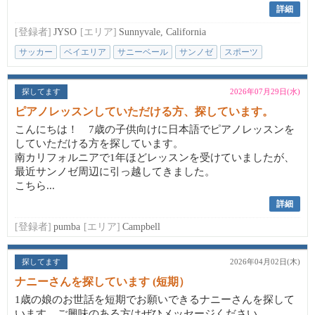
詳細
[登録者]
JYSO
[エリア]
Sunnyvale, California
サッカー
ベイエリア
サニーベール
サンノゼ
スポーツ
探してます
2026年07月29日(水)
ピアノレッスンしていただける方、探しています。
こんにちは！ 7歳の子供向けに日本語でピアノレッスンを
していただける方を探しています。
南カリフォルニアで1年ほどレッスンを受けていましたが、
最近サンノゼ周辺に引っ越してきました。
こちら...
詳細
[登録者]
pumba
[エリア]
Campbell
探してます
2026年04月02日(木)
ナニーさんを探しています (短期）
1歳の娘のお世話を短期でお願いできるナニーさんを探して
います。ご興味のある方はぜひメッセージください。