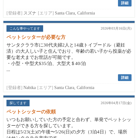
詳細
[登録者]
スズナ
[エリア]
Santa Clara, California
こんな事やってます
2026年03月16日(月)
ペットシッターが必要な方
サンタクララ市に30代夫婦2人と14歳トイプードル（避妊
済）の大人しい子と住んでおり、年齢の若い子から投薬が必
要な老犬までお世話が可能です。
・小型・中型犬$35/泊、大型犬＄40/泊
...
詳細
[登録者]
Nabika
[エリア]
Santa Clara, California
探してます
2026年04月17日(金)
ペットシッターの依頼
いつもお願いしていた方の予定と合わず、単発でペットシッ
ターができる方を探しています。
日程は5/23(土)の午後〜5/26(日)の夕方（3泊4日）で、場所