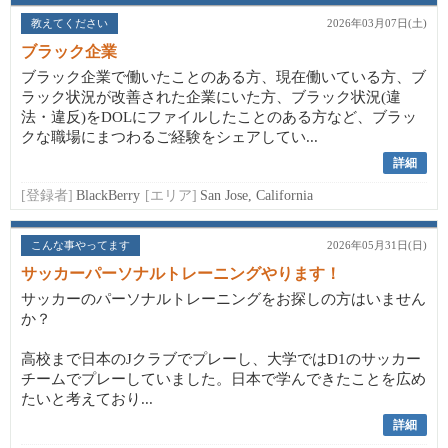
教えてください
2026年03月07日(土)
ブラック企業
ブラック企業で働いたことのある方、現在働いている方、ブ
ラック状況が改善された企業にいた方、ブラック状況(違
法・違反)をDOLにファイルしたことのある方など、ブラッ
クな職場にまつわるご経験をシェアしてい...
詳細
[登録者]
BlackBerry
[エリア]
San Jose, California
こんな事やってます
2026年05月31日(日)
サッカーパーソナルトレーニングやります！
サッカーのパーソナルトレーニングをお探しの方はいません
か？
高校まで日本のJクラブでプレーし、大学ではD1のサッカー
チームでプレーしていました。日本で学んできたことを広め
たいと考えており...
詳細