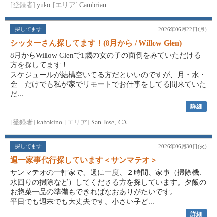
[登録者]
yuko
[エリア]
Cambrian
探してます
2026年06月22日(月)
シッターさん探してます！(8月から / Willow Glen)
8月からWillow Glenで1歳の女の子の面倒をみていただける
方を探してます！
スケジュールが結構空いてる方だといいのですが、月・水・
金 だけでも私が家でリモートでお仕事をしてる間来ていた
だ...
詳細
[登録者]
kahokino
[エリア]
San Jose, CA
探してます
2026年06月30日(火)
週一家事代行探しています＜サンマテオ＞
サンマテオの一軒家で、週に一度、２時間、家事（掃除機、
水回りの掃除など）してくださる方を探しています。夕飯の
お惣菜一品の準備もできればなおありがたいです。
平日でも週末でも大丈夫です。小さい子ど...
詳細