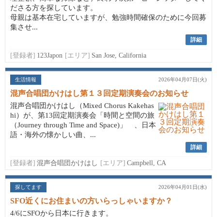
ださる方を探しています。
母親は基本在宅していますが、勉強時間確保のために今回募
集させ...
詳細
[登録者]
123Japon
[エリア]
San Jose, California
生活情報
2026年04月07日(火)
混声合唱団かけはし第１３回定期演奏会のお知らせ
混声合唱団かけはし（Mixed Chorus Kakehas
hi）が、第13回定期演奏会「時間と空間の旅
（Journey through Time and Space)」 、日本
語・海外の懐かしい曲、...
詳細
[登録者]
混声合唱団かけはし
[エリア]
Campbell, CA
探してます
2026年04月01日(水)
SFO近くにお住まいの方いらっしゃいますか？
4/6にSFOから日本に行きます。