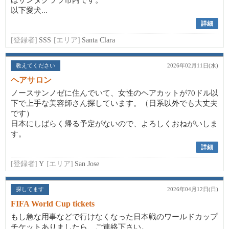
はサンタクララ市内です。
以下愛犬...
詳細
[登録者]
SSS
[エリア]
Santa Clara
教えてください
2026年02月11日(水)
ヘアサロン
ノースサンノゼに住んでいて、女性のヘアカットが70ドル以
下で上手な美容師さん探しています。（日系以外でも大丈夫
です）
日本にしばらく帰る予定がないので、よろしくおねがいしま
す。
詳細
[登録者]
Y
[エリア]
San Jose
探してます
2026年04月12日(日)
FIFA World Cup tickets
もし急な用事などで行けなくなった日本戦のワールドカップ
チケットありましたら、ご連絡下さい。