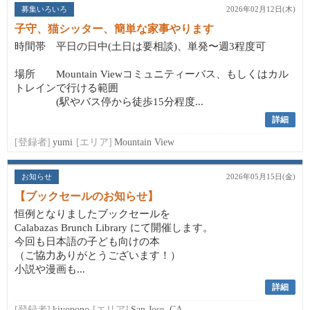
募集いろいろ
2026年02月12日(木)
子守、猫シッター、簡単な家事やります
時間帯 平日の日中(土日は要相談)、単発〜週3程度可
場所 Mountain Viewコミュニティーバス、もしくはカル
トレインで行ける範囲
(駅やバス停から徒歩15分程度...
詳細
[登録者]
yumi
[エリア]
Mountain View
お知らせ
2026年05月15日(金)
【ブックセールのお知らせ】
恒例となりましたブックセールを
Calabazas Brunch Library にて開催します。
今回も日本語の子ども向けの本
（ご協力ありがとうございます！）
小説や漫画も...
詳細
[登録者]
kiyopono
[エリア]
San Jose, CA