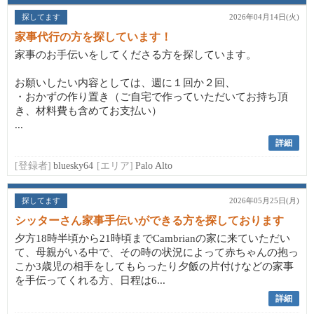
探してます
2026年04月14日(火)
家事代行の方を探しています！
家事のお手伝いをしてくださる方を探しています。
お願いしたい内容としては、週に１回か２回、
・おかずの作り置き（ご自宅で作っていただいてお持ち頂
き、材料費も含めてお支払い）
...
詳細
[登録者]
bluesky64
[エリア]
Palo Alto
探してます
2026年05月25日(月)
シッターさん家事手伝いができる方を探しております
夕方18時半頃から21時頃までCambrianの家に来ていただい
て、母親がいる中で、その時の状況によって赤ちゃんの抱っ
こか3歳児の相手をしてもらったり夕飯の片付けなどの家事
を手伝ってくれる方、日程は6...
詳細