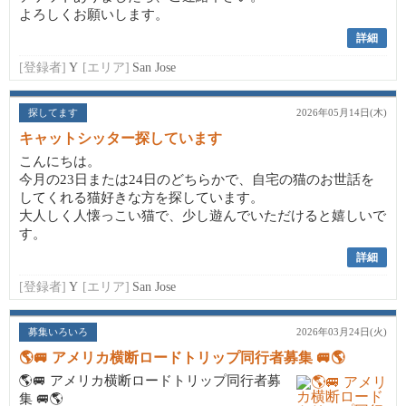
よろしくお願いします。
詳細
[登録者]
Y
[エリア]
San Jose
探してます
2026年05月14日(木)
キャットシッター探しています
こんにちは。
今月の23日または24日のどちらかで、自宅の猫のお世話を
してくれる猫好きな方を探しています。
大人しく人懐っこい猫で、少し遊んでいただけると嬉しいで
す。
詳細
[登録者]
Y
[エリア]
San Jose
募集いろいろ
2026年03月24日(火)
🌎🚐 アメリカ横断ロードトリップ同行者募集 🚐🌎
🌎🚐 アメリカ横断ロードトリップ同行者募
集 🚐🌎