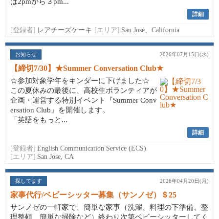
は2pmから３pm...
詳細
[登録者]
レアチーズケーキ
[エリア]
San José、California
お知らせ
2026年07月15日(水)
【締切7/30】★Summer Conversation Club★
☆参加対象学年をキンダーに下げました☆
この夏休みの最後に、高校生ボランティアが
企画・運営する特別イベント『Summer Conv
ersation Club』を開催します。
「英語をもっと...
詳細
[登録者]
English Communication Service (ECS)
[エリア]
San Jose, CA
探してます
2026年04月20日(月)
家事代行/ベビーシッター募集（サンノゼ）＄25
サンノゼの一軒家で、簡単な家事（洗濯、料理の下準備、整
理整頓、簡単な掃除など）終わり次第ベビーシッターしてく