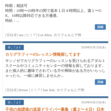
時期：相談可
時間：10時〜20時半の間で基本１日４時間以上。週１〜O
K。16時以降対応できる方優遇。
時給：...
詳細
[登録者]
usa
[エリア]
Los Altos, カリフォルニア州
探してます
2026年05月13日(水)
カリグラフィーのレッスン情報探してます
サンノゼでカリグラフィーのレッスンを受けられるアダルト
スクールやコミュニティセンターの情報を探しております。
また個人的に趣味でされている方や興味がある方がいらっし
ゃったら、一緒に練習しませんか...
詳細
[登録者]
brown
[エリア]
San José, カリフォルニア州
探してます
2026年04月23日(木)
子供の放課後の送迎ドライバー募集（週２〜４日）日本