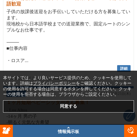
語歓迎
子供の放課後送迎をお手伝いしていただける方を募集してい
ます。
現地校から日本語学校までの送迎業務で、固定ルートのシン
プルなお仕事です。
⸻
■仕事内容
・ロスア...
詳細
本サイトでは、より良いサービス提供のため、クッキーを使用して
[登録者]
MW
[エリア]
Los Altos, California
います。詳細は
プライバシーポリシー
をご確認ください。クッキー
の使用を許可する場合は同意するボタンを押してください。クッキ
情報交換
2026年06月25日(木)
ーの使用を拒否する場合は、ブラウザからご設定ください。
１ヶ月短期ベビーシッターさん募集！
- Los Altos
-14ヶ月 男の子
-明るく元気な方希望
情報掲示板
7/9以降から8/13あたりまでの期間で 月水土日 午前中に