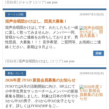
[登録者]
ジャック
[エリア]
san jose
サークル活動
2026年07月12日(日)
混声合唱団かけはし、団員大募集！
混声合唱団かけはしです。わたしたちと一緒
に楽しく歌ってみませんか。メンバー一同、
皆様からのご連絡をお待ちしております。男
性団員、大募集！！！ 見学希望、ご質問等、お気軽にご連
絡ください。新期は９月より...
詳細
[登録者]
混声合唱団かけはし
[エリア]
san jose
募集いろいろ
2026年05月18日(月)
2026年度 JYSO 新規会員募集のお知らせ
JYSOでは8月の活動開始に向け、HP上にて
小中学生男女サッカーチームメンバーの新規
募集を開始しました。対象は日本の学年で小
3から中3の男子、小1から中3の女子となり
ます。詳しくはJYSOのHP をご...