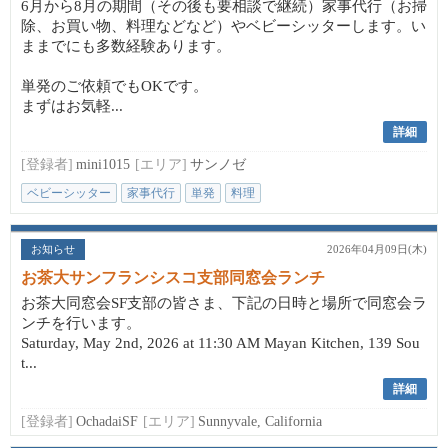
6月から8月の期間（その後も要相談で継続）家事代行（お掃
除、お買い物、料理などなど）やベビーシッターします。い
ままでにも多数経験あります。
単発のご依頼でもOKです。
まずはお気軽...
詳細
[登録者]
mini1015
[エリア]
サンノゼ
ベビーシッター
家事代行
単発
料理
お知らせ
2026年04月09日(木)
お茶大サンフランシスコ支部同窓会ランチ
お茶大同窓会SF支部の皆さま、下記の日時と場所で同窓会ラ
ンチを行います。
Saturday, May 2nd, 2026 at 11:30 AM Mayan Kitchen, 139 Sou
t...
詳細
[登録者]
OchadaiSF
[エリア]
Sunnyvale, California