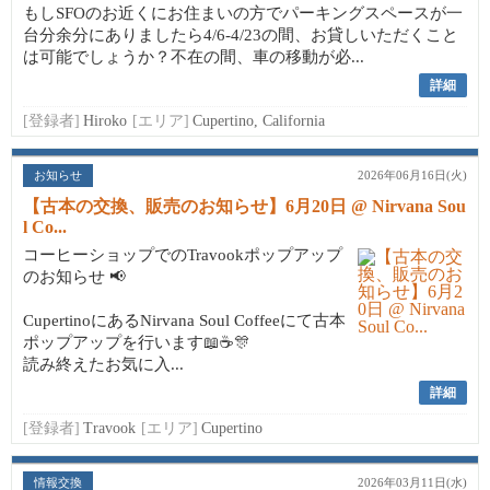
もしSFOのお近くにお住まいの方でパーキングスペースが一
台分余分にありましたら4/6-4/23の間、お貸しいただくこと
は可能でしょうか？不在の間、車の移動が必...
詳細
[登録者]
Hiroko
[エリア]
Cupertino, California
お知らせ
2026年06月16日(火)
【古本の交換、販売のお知らせ】6月20日 @ Nirvana Sou
l Co...
コーヒーショップでのTravookポップアップ
のお知らせ 📢
CupertinoにあるNirvana Soul Coffeeにて古本
ポップアップを行います📖☕🎊
読み終えたお気に入...
詳細
[登録者]
Travook
[エリア]
Cupertino
情報交換
2026年03月11日(水)