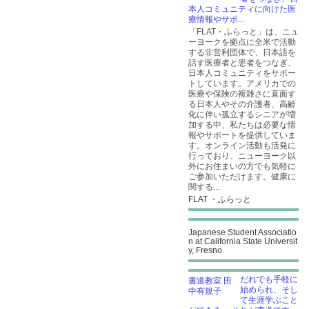
本人コミュニティに向けた医
療情報やサポ...
「FLAT・ふらっと」は、ニュ
ーヨークを拠点に全米で活動
する非営利団体で、日本語を
話す医療者と患者をつなぎ、
日本人コミュニティをサポー
トしています。アメリカでの
医療や保険の複雑さに直面す
る日本人やその介護者、高齢
化に伴い孤立するシニアが増
加する中、私たちは必要な情
報やサポートを提供していま
す。オンライン活動も活発に
行っており、ニューヨーク以
外にお住まいの方でも気軽に
ご参加いただけます。健康に
関する...
FLAT ・ふらっと
Japanese Student Associatio
n at California State Universit
y, Fresno
だれでも手軽に
始められ、そし
て生涯学ぶこと