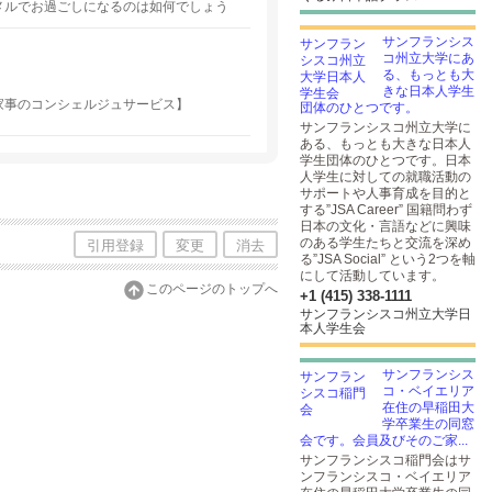
メルでお過ごしになるのは如何でしょう
サンフランシス
コ州立大学にあ
る、もっとも大
きな日本人学生
家事のコンシェルジュサービス】
団体のひとつです。
サンフランシスコ州立大学に
ある、もっとも大きな日本人
学生団体のひとつです。日本
人学生に対しての就職活動の
サポートや人事育成を目的と
する”JSA Career” 国籍問わず
日本の文化・言語などに興味
のある学生たちと交流を深め
引用登録
変更
消去
る”JSA Social” という2つを軸
にして活動しています。
このページのトップへ
+1 (415) 338-1111
サンフランシスコ州立大学日
本人学生会
サンフランシス
コ・ベイエリア
在住の早稲田大
学卒業生の同窓
会です。会員及びそのご家...
サンフランシスコ稲門会はサ
ンフランシスコ・ベイエリア