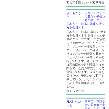
西大和学園サンノゼ校幼稚園
シリコンバレー
で暮らす子供た
ちのサークル。
日本人と、日本に興味を持つ
方を会員とす...
日本人と、日本に 興味を持つ
方を会員とする お母さんと子
供のグループです。 主な活動
エリアはサンノゼ、クパチー
ノ、サニーベール近郊。パー
クデーやイベントの開催、シ
リコンバレーの情報を載せた
ニュースレターを年１０回発
行しています。さくらクラブ
は宗教団体や営利団体とは無
関係で、会員の有志によって
運営しています。友達の輪を
広げたい、子供の遊び相手を
探している、シリコンバレー
での子育て情報がほしい保護
者の...
さくらクラブ
全米で日本語を
話す医療者と患
者をつなぎ、日