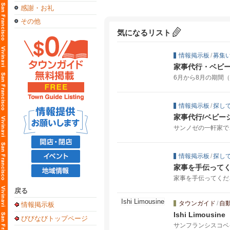
感謝・お礼
その他
気になるリスト
情報掲示板
/
募集
家事代行・ベビ
6月から8月の期間
情報掲示板
/
探し
家事代行/ベビー
サンノゼの一軒家で
情報掲示板
/
探し
家事を手伝って
家事を手伝ってくださ
戻る
タウンガイド
/
自
情報掲示板
Ishi Limousine
びびなびトップページ
サンフランシスコベ