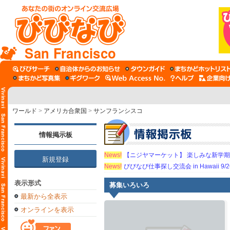
San Francisco
ワールド
>
アメリカ合衆国
>
サンフランシスコ
情報掲示板
News!
【ニジヤマーケット】 楽しみな新学
新規登録
News!
びびなび仕事探し交流会 in Hawaii 9/26（
表示形式
募集いろいろ
最新から全表示
オンラインを表示