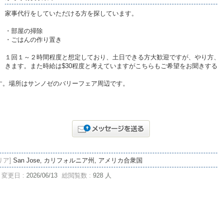
家事代行をしていただける方を探しています。
・部屋の掃除
・ごはんの作り置き
１回１～２時間程度と想定しており、土日できる方大歓迎ですが、やり方
きます。また時給は$30程度と考えていますがこちらもご希望をお聞きす
thです。場所はサンノゼのバリーフェア周辺です。
リア]
San Jose, カリフォルニア州, アメリカ合衆国
変更日 :
2026/06/13
総閲覧数 :
928 人