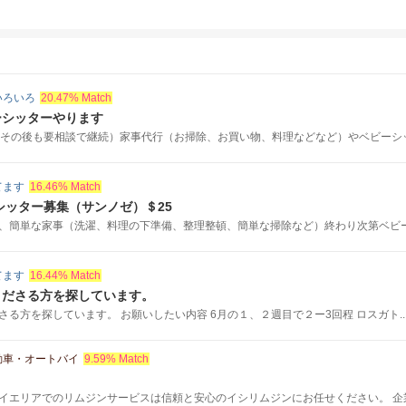
いろいろ
20.47% Match
ーシッターやります
（その後も要相談で継続）家事代行（お掃除、お買い物、料理などなど）やベビーシッタ
てます
16.46% Match
シッター募集（サンノゼ）＄25
、簡単な家事（洗濯、料理の下準備、整理整頓、簡単な掃除など）終わり次第ベビーシ
てます
16.44% Match
くださる方を探しています。
る方を探しています。 お願いしたい内容 6月の１、２週目で２ー3回程 ロスガト..
動車・オートバイ
9.59% Match
イエリアでのリムジンサービスは信頼と安心のイシリムジンにお任せください。 企