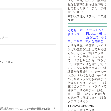
さん、当地での生活・勤務情
報など質問があればお気軽に
お尋ねください。また、京都
大学に在学中...
京都大学北カリフォルニア洛
友会
イーストベイ、
Pleasant Hillに
ー...
ある幼児、小学
生、中高生、大人を対象と...
大切な幼児、学童期、バイリ
ンガル教育を実践してみませ
んか。くるみ日本語クラス
は、小さい子供から大人ま
で 「楽しみながら日本を学
ッタ...
ぶ」環境づくりを目指してい
ます。少人数制クラスで 経
験豊かな教師が 生徒一人一
人のレベルに合わせ、手作り
のカリキュラムできめ細かい
指導を心がけています。 現
.
在は全クラス オンラインで
開講中。幼児期から、読む、
書く、聞く、話す」4つの力
を総合的に伸ばします。設置
クラスは幼児ク...
+1 (925) 289-8296
業訪問等のビジネスでの御利用は勿論、人
くるみ日本語クラス