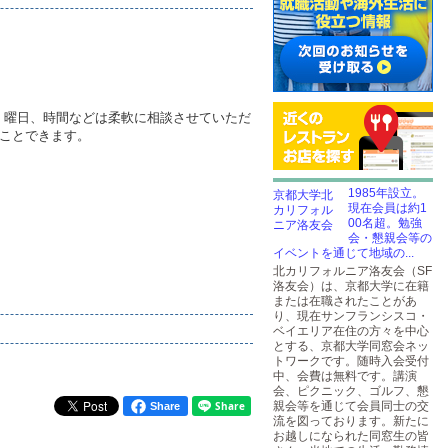
、曜日、時間などは柔軟に相談させていただ
ることできます。
1985年設立。
現在会員は約1
00名超。勉強
会・懇親会等の
イベントを通じて地域の...
北カリフォルニア洛友会（SF
洛友会）は、京都大学に在籍
または在職されたことがあ
り、現在サンフランシスコ・
ベイエリア在住の方々を中心
とする、京都大学同窓会ネッ
トワークです。随時入会受付
中、会費は無料です。講演
会、ピクニック、ゴルフ、懇
親会等を通じて会員同士の交
Share
流を図っております。新たに
お越しになられた同窓生の皆