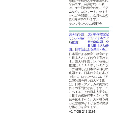
在住の早稲田大学卒業生の同
窓会です。会員は約100名
で、年一回の総会の他、ピク
ニック、コンサート、セミナ
ーなどを開催し、会員相互の
親睦を深めています。
サンフランシスコ稲門会
文部科学省認定
カリフォルニア
校の姉妹園、全
日制日本人幼稚
園。日本語による保育・教...
日本語による保育・教育によ
り日本人としての心を育みま
す。西大和学園サンノゼ校幼
稚園は２０１２年サンタクラ
ラに開園した日本の全日制幼
稚園です。日本の奈良に本校
を持ち、ロサンゼルスエリア
に姉妹園を持つ西大和学園
は、日本・アメリカの両方に
多くの系列校があります。こ
こベイエリアの日本人子女に
も日本の伝統行事・文化・言
葉を伝承すべく、大和魂を持
った教諭陣が子ども達の健康
な体と心を育てます。
+1 (408) 243-1174