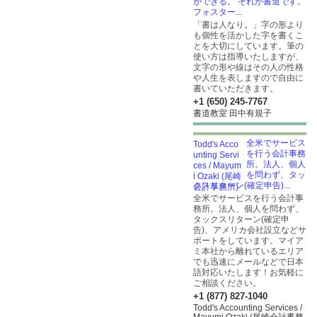
ができる。 それが書道です。
フォスター...
「書は人なり。」字の形より
も個性を活かした字を書くこ
とを大切にしています。筆の
使い方は指導いたしますが、
文字の形や線はその人の性格
や人生を表しますので自由に
書いていただきます。
+1 (650) 245-7767
書道教室 田中有規子
全米でサービス
を行う会計事務
所。法人、個人
を問わず、タッ
クスリターン(確定申告)...
全米でサービスを行う会計事
務所。法人、個人を問わず、
タックスリターン(確定申
告)、アメリカ会社設立などサ
ポートをしています。マイア
ミ本社から離れているエリア
でも迅速にメールなどで日本
語対応いたします！お気軽に
ご相談ください。
+1 (877) 827-1040
Todd's Accounting Services /