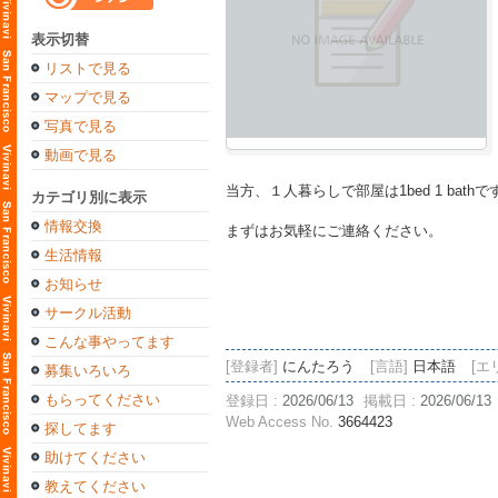
表示切替
リストで見る
マップで見る
写真で見る
動画で見る
当方、１人暮らしで部屋は1bed 1 ba
カテゴリ別に表示
情報交換
まずはお気軽にご連絡ください。
生活情報
お知らせ
サークル活動
こんな事やってます
[登録者]
にんたろう
[言語]
日本語
[エ
募集いろいろ
もらってください
登録日 :
2026/06/13
掲載日 :
2026/06/13
Web Access No.
3664423
探してます
助けてください
教えてください