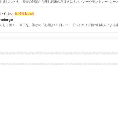
お連れしたり、 都会の雑踏から離れ週末の息抜きにナパバレーやモントレー· カー
なドライバーがご満足の頂けるサービスを提供させて頂きます。
活・住まい
8.46% Match
ncierge
らしく働く。 今日を、誰かの「心地よい1日」に。【ベイエリア初の日本人による