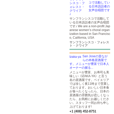
コで活動してい
る日本語話者の
女声合唱団です
♪
サンフランシスコで活動して
いる日本語話者の女声合唱団
です♪ We are a non-profit Jap
anese women’s choral organ
ization based in San Francisc
o, California, USA
サンフランシスコ・フォレス
ト・クワイア
San Joseの昔なが
らの本格居酒屋で
す。メニューが豊富で日本人
オーナーの握る...
メニューが豊富、お寿司も美
味しい《IZAKA-YA》と言う
名の居酒屋です。ベイエリア
では珍しく夜11時まで営業し
ております。おいしい日本食
が食べたくなったら、日本の
居酒屋の雰囲気が恋しくなっ
たら、お気軽にお越しくださ
い。スタッフ一同お待ち申し
上げております!
+1 (408) 452-8751