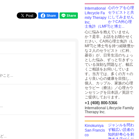
心のケアを心理
セラピストと共
Share
にしてみません
か？CA州心理
士免許（LMFT)と博士...
心に悩みを抱えていません
か？是非、お話をお聴かせく
ださい。CA州心理士免許（L
MFT)と博士号を持つ経験豊か
な２人のセラピスト（仁科、
菱谷）が、日常生活のちょっ
とした悩み、ずっと引きずっ
ている深刻な問題など、幅広
くご相談をお伺いしていま
す。当方では、多くの方々の
と...
より良い心の健康を目指し、
個人、カップル、家族の心理
セラピー（療法）／心理カウ
ンセリングを日本語／英語で
ご提供しております。
+1 (408) 800-5366
.
International Lifecycle Family
Therapy Inc.
ジャンルを問わ
ず幅広い読者の
知的好奇心を刺
..