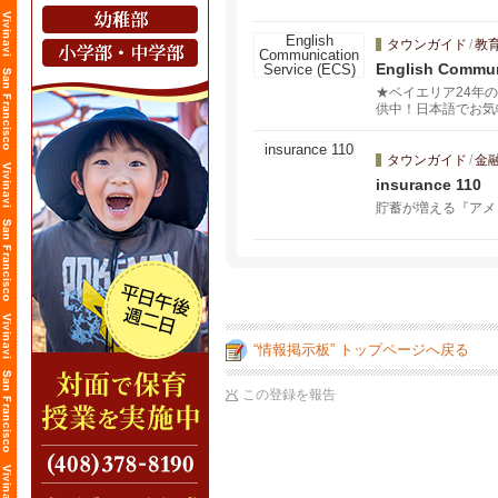
タウンガイド
/
教
English Commun
★ベイエリア24年
供中！日本語でお気
マイズし、プロフェ
タウンガイド
/
金
insurance 110
貯蓄が増える『アメ
“情報掲示板” トップページへ戻る
この登録を報告