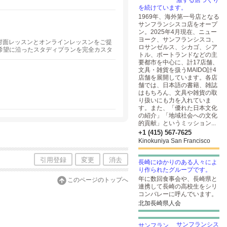
激する店づくり
を続けています。
1969年、海外第一号店となる
サンフランシスコ店をオープ
ン。2025年4月現在、ニュー
ヨーク、サンフランシスコ、
対面レッスンとオンラインレッスンをご提
ロサンゼルス、シカゴ、シア
希望に沿ったスタディプランを完全カスタ
トル、ポートランドなどの主
なたにピッタリの講師をご紹介します。
要都市を中心に、計17店舗、
文具・雑貨を扱うMAIDO計4
店舗を展開しています。各店
舗では、日本語の書籍、雑誌
はもちろん、文具や雑貨の取
り扱いにも力を入れていま
す。また、「優れた日本文化
の紹介」「地域社会への文化
的貢献」というミッション...
+1 (415) 567-7625
Kinokuniya San Francisco
引用登録
変更
消去
長崎にゆかりのある人々によ
り作られたグループです。
年に数回食事会や、長崎県と
このページのトップへ
連携して長崎の高校生をシリ
コンバレーに呼んでいます。
北加長崎県人会
サンフランシス