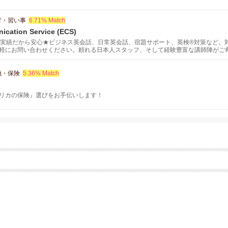
育・習い事
6.71% Match
ication Service (ECS)
の実績だから安心★ビジネス英会話、日常英会話、宿題サポート、英検®対策など。
軽にお問い合わせください。頼れる日本人スタッフ、そして経験豊富な講師陣がご
ッショナルなサービスをご提供致します。スケジュールや学習目的に合わせて、あ
融・保険
5.36% Match
リカの保険』選びをお手伝いします！