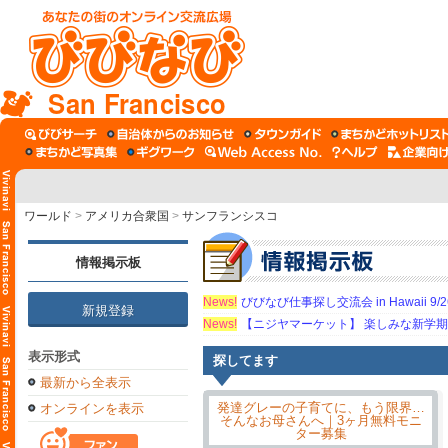
San Francisco
ワールド
>
アメリカ合衆国
>
サンフランシスコ
情報掲示板
News!
びびなび仕事探し交流会 in Hawaii 9/26（
新規登録
News!
【ニジヤマーケット】 楽しみな新学
表示形式
探してます
最新から全表示
オンラインを表示