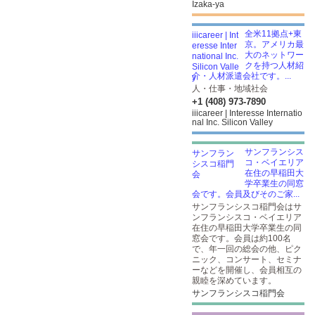
Izaka-ya
全米11拠点+東
京。アメリカ最
大のネットワー
クを持つ人材紹
介・人材派遣会社です。...
人・仕事・地域社会
+1 (408) 973-7890
iiicareer | Interesse Internatio
nal Inc. Silicon Valley
サンフランシス
コ・ベイエリア
在住の早稲田大
学卒業生の同窓
会です。会員及びそのご家...
サンフランシスコ稲門会はサ
ンフランシスコ・ベイエリア
在住の早稲田大学卒業生の同
窓会です。会員は約100名
で、年一回の総会の他、ピク
ニック、コンサート、セミナ
ーなどを開催し、会員相互の
親睦を深めています。
サンフランシスコ稲門会