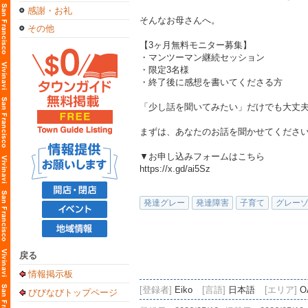
感謝・お礼
そんなお母さんへ。
その他
【3ヶ月無料モニター募集】
・マンツーマン継続セッション
・限定3名様
・終了後に感想を書いてくださる方
「少し話を聞いてみたい」だけでも大丈
まずは、あなたのお話を聞かせてくださ
▼お申し込みフォームはこちら
https://x.gd/ai5Sz
発達グレー
発達障害
子育て
グレー
戻る
情報掲示板
[登録者]
Eiko
[言語]
日本語
[エリア]
O
びびなびトップページ