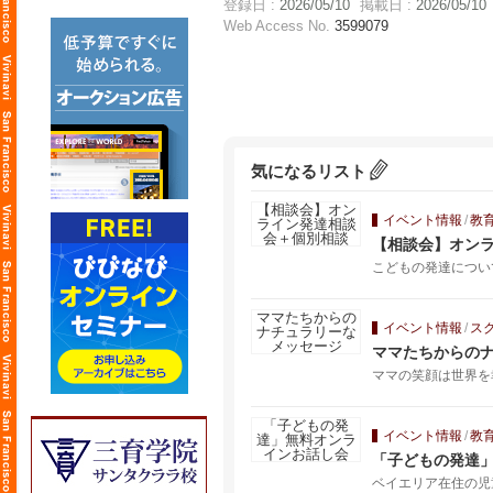
登録日 :
2026/05/10
掲載日 :
2026/05/10
Web Access No.
3599079
気になるリスト
イベント情報
/
教
【相談会】オン
こどもの発達につい
イベント情報
/
ス
ママたちからの
ママの笑顔は世界を
イベント情報
/
教
「子どもの発達
ベイエリア在住の児