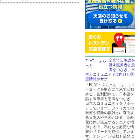
全米で日本語を
話す医療者と患
者をつなぎ、日
本人コミュニティに向けた医
療情報やサポ...
「FLAT・ふらっと」は、ニュ
ーヨークを拠点に全米で活動
する非営利団体で、日本語を
話す医療者と患者をつなぎ、
日本人コミュニティをサポー
トしています。アメリカでの
医療や保険の複雑さに直面す
る日本人やその介護者、高齢
化に伴い孤立するシニアが増
加する中、私たちは必要な情
報やサポートを提供していま
す。オンライン活動も活発に