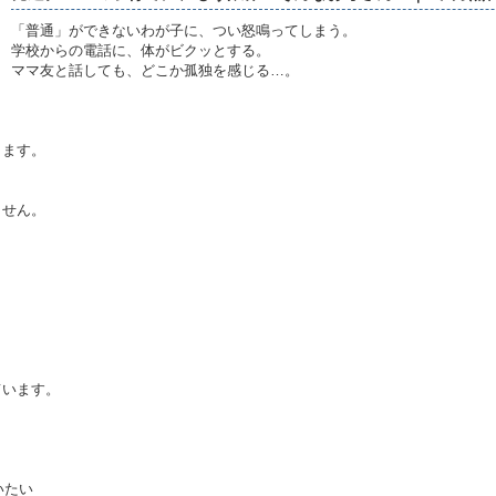
「普通」ができないわが子に、つい怒鳴ってしまう。
学校からの電話に、体がビクッとする。
ママ友と話しても、どこか孤独を感じる…。
ります。
ません。
ています。
いたい