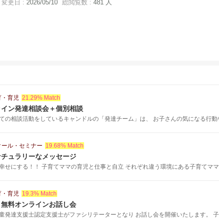
変更日 :
2026/05/10
総閲覧数 :
481 人
育・育児
21.29% Match
ライン発達相談会＋個別相談
ての相談活動をしているキャンドルの「発達チーム」は、 お子さんの気になる行動やこ
クール・セミナー
19.68% Match
ナチュラリーなメッセージ
幸せにする！！ 子育てママの育児と仕事と自立 それぞれ違う環境にある子育てママ..
育・育児
19.3% Match
」無料オンラインお話し会
童発達支援士認定支援士がファシリテーターとなり お話し会を開催いたします。 子ど.