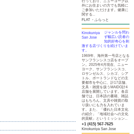
行っており、ニューヨーク以
外にお住まいの方でも気軽に
ご参加いただけます。健康に
関する...
FLAT ・ふらっと
ジャンルを問わ
ず幅広い読者の
知的好奇心を刺
激する店づくりを続けていま
す。
1969年、海外第一号店となる
サンフランシスコ店をオープ
ン。2025年4月現在、ニュー
ヨーク、サンフランシスコ、
ロサンゼルス、シカゴ、シア
トル、ポートランドなどの主
要都市を中心に、計17店舗、
文具・雑貨を扱うMAIDO計4
店舗を展開しています。各店
舗では、日本語の書籍、雑誌
はもちろん、文具や雑貨の取
り扱いにも力を入れていま
す。また、「優れた日本文化
の紹介」「地域社会への文化
的貢献」というミッション...
+1 (415) 567-7625
Kinokuniya San Jose