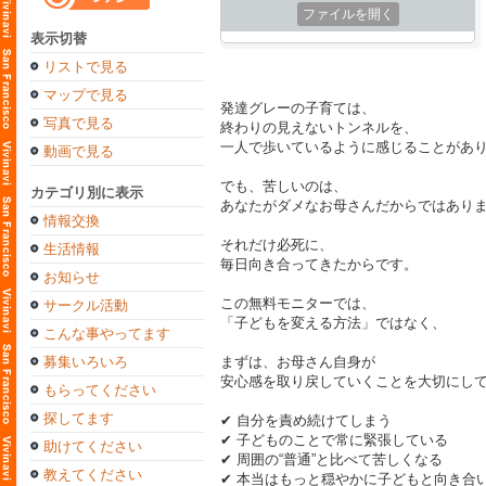
ファイルを開く
表示切替
リストで見る
マップで見る
発達グレーの子育ては、
写真で見る
終わりの見えないトンネルを、
一人で歩いているように感じることがあ
動画で見る
でも、苦しいのは、
カテゴリ別に表示
あなたがダメなお母さんだからではあり
情報交換
それだけ必死に、
生活情報
毎日向き合ってきたからです。
お知らせ
この無料モニターでは、
サークル活動
「子どもを変える方法」ではなく、
こんな事やってます
募集いろいろ
まずは、お母さん自身が
安心感を取り戻していくことを大切にし
もらってください
探してます
✔ 自分を責め続けてしまう
✔ 子どものことで常に緊張している
助けてください
✔ 周囲の“普通”と比べて苦しくなる
教えてください
✔ 本当はもっと穏やかに子どもと向き合