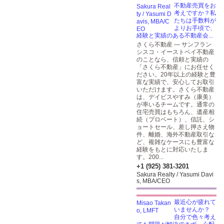
不動産売買をお
考えですか？私
たちは手数料が
よりお手頃で、
経験と実績のある不動産会...
さくら不動産 — サンフラン
シスコ・イーストベイ不動産
のことなら、信頼と実績の
「さくら不動産」にお任せく
ださい。20年以上の経験と豊
富な実績で、安心してお取引
いただけます。さくら不動産
は、デイビスやすみ（康美）
が率いるチームです。通常の
住宅売買はもちろん、遺産相
続（プロベート）、信託、シ
ョートセール、差し押さえ物
件、離婚、海外不動産取引な
ど、複雑なケースにも豊富な
経験をもとに対応いたしま
す。200...
+1 (925) 381-3201
Sakura Realty / Yasumi Davi
s, MBA/CEO
最近心が疲れて
いませんか？
自分で色々考え