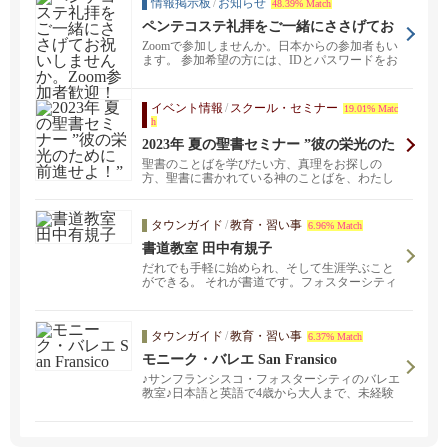
情報掲示板
/
お知らせ
48.39% Match
ペンテコステ礼拝をご一緒にささげてお
祝いしませんか。Zoom参加者歓迎！
Zoomで参加しませんか。日本からの参加者もい
ます。 参加希望の方には、IDとパスワードをお
知らせし...
イベント情報
/
スクール・セミナー
19.01% Matc
h
2023年 夏の聖書セミナー ”彼の栄光のた
めに前進せよ！”
聖書のことばを学びたい方、真理をお探しの
方、聖書に書かれている神のことばを、わたし
たちの教会の牧師で...
タウンガイド
/
教育・習い事
6.96% Match
書道教室 田中有規子
だれでも手軽に始められ、そして生涯学ぶこと
ができる。 それが書道です。フォスターシティ
ーの当書道教室では、子どもから大人まで、幅
広い年代の方が学んでいます。
タウンガイド
/
教育・習い事
6.37% Match
モニーク・バレエ San Fransico
♪サンフランシスコ・フォスターシティのバレエ
教室♪日本語と英語で4歳から大人まで、未経験
の方も大歓迎。