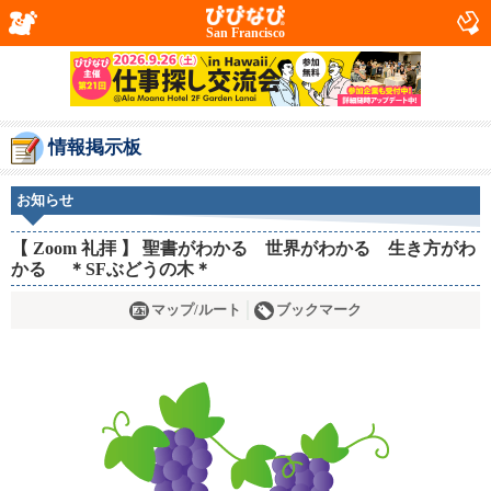
San Francisco
情報掲示板
お知らせ
【 Zoom 礼拝 】 聖書がわかる 世界がわかる 生き方がわ
かる ＊SFぶどうの木＊
マップ/ルート
ブックマーク