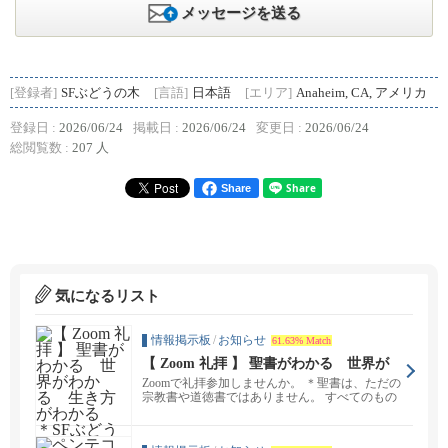
メッセージを送る
[登録者]
SFぶどうの木
[言語]
日本語
[エリア]
Anaheim, CA, アメリカ
登録日 :
2026/06/24
掲載日 :
2026/06/24
変更日 :
2026/06/24
総閲覧数 :
207 人
Share
気になるリスト
情報掲示板
/
お知らせ
61.63% Match
【 Zoom 礼拝 】 聖書がわかる 世界が
わかる 生き方がわかる ＊SFぶどうの
Zoomで礼拝参加しませんか。 ＊聖書は、ただの
木＊
宗教書や道徳書ではありません。 すべてのもの
を創造...