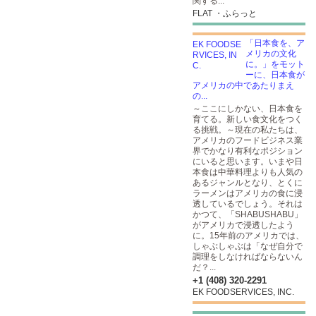
関する...
FLAT ・ふらっと
「日本食を、ア
メリカの文化
に。」をモット
ーに、日本食が
アメリカの中であたりまえ
の...
～ここにしかない、日本食を
育てる。新しい食文化をつく
る挑戦。～現在の私たちは、
アメリカのフードビジネス業
界でかなり有利なポジション
にいると思います。いまや日
本食は中華料理よりも人気の
あるジャンルとなり、とくに
ラーメンはアメリカの食に浸
透しているでしょう。それは
かつて、「SHABUSHABU」
がアメリカで浸透したよう
に。15年前のアメリカでは、
しゃぶしゃぶは「なぜ自分で
調理をしなければならないん
だ？...
+1 (408) 320-2291
EK FOODSERVICES, INC.