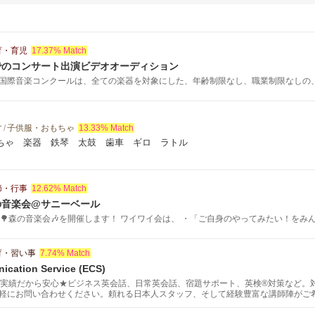
育・育児
17.37% Match
でのコンサート出演ビデオオーディション
国際音楽コンクールは、全ての楽器を対象にした、年齢制限なし、職業制限なしの、ア
す
/
子供服・おもちゃ
13.33% Match
ちゃ 楽器 鉄琴 太鼓 歯車 ギロ ラトル
節・行事
12.62% Match
の音楽会@サニーベール
🌳森の音楽会🎶を開催します！ ワイワイ会は、 ・「ご自身のやってみたい！をみん.
育・習い事
7.74% Match
ication Service (ECS)
の実績だから安心★ビジネス英会話、日常英会話、宿題サポート、英検®対策など。
軽にお問い合わせください。頼れる日本人スタッフ、そして経験豊富な講師陣がご
ッショナルなサービスをご提供致します。スケジュールや学習目的に合わせて、あ