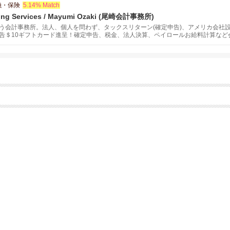
融・保険
5.14% Match
ting Services / Mayumi Ozaki (尾崎会計事務所)
う会計事務所。法人、個人を問わず、タックスリターン(確定申告)、アメリカ会社
告＄10ギフトカード進呈！確定申告、税金、法人決算、ペイロールお給料計算など
ターケアで日米間の財務サポート！日本語、英語に対応しておりますので、英語が