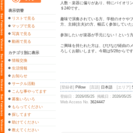
人数・楽器に偏りがあり、特にバイオリ
＄240です。
表示切替
リストで見る
趣味で演奏されている方、学校のオケや
方、主婦(主夫)の方、幅広く参加してい
マップで見る
写真で見る
参加したいが楽器が手元にない！という
動画で見る
ご興味を持たれた方は、びびなび経由のメッセー
ろしくお願いします。今期は5/28から
カテゴリ別に表示
情報交換
生活情報
お知らせ
サークル活動
[登録者]
Pillow
[言語]
日本語
[エリア]
こんな事やってます
登録日 :
2026/05/25
掲載日 :
2026/05/25
募集いろいろ
Web Access No.
3624447
もらってください
探してます
助けてください
教えてください