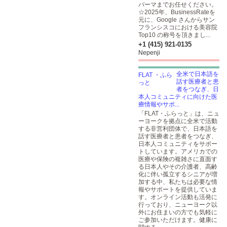
パーマまでお任せください。
☆2025年、BusinessRateを
元に、Google さんからサン
フランシスコにおける美容院
Top10 の称号を頂きまし...
+1 (415) 921-0135
Nepenji
全米で日本語を
話す医療者と患
者をつなぎ、日
本人コミュニティに向けた医
療情報やサポ...
「FLAT・ふらっと」は、ニュ
ーヨークを拠点に全米で活動
する非営利団体で、日本語を
話す医療者と患者をつなぎ、
日本人コミュニティをサポー
トしています。アメリカでの
医療や保険の複雑さに直面す
る日本人やその介護者、高齢
化に伴い孤立するシニアが増
加する中、私たちは必要な情
報やサポートを提供していま
す。オンライン活動も活発に
行っており、ニューヨーク以
外にお住まいの方でも気軽に
ご参加いただけます。健康に