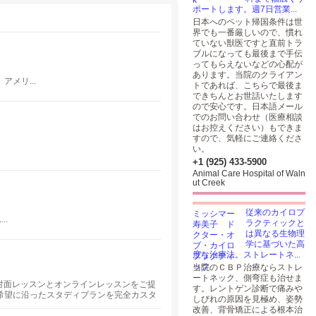
ポートします。週7日営業...
日本へのペット帰国条件は世
界でも一番厳しいので、慣れ
ていない獣医ですと直前トラ
ブルになっても最後まで手伝
ってもらえないなどの心配が
あります。当院のクライアン
メリ...
トであれば、こちらで最後ま
できちんとお世話いたします
ので安心です。日本語メール
でのお問い合わせ（医療相談
はお控えください）もできま
すので、気軽にご連絡くださ
い。
+1 (925) 433-5900
Animal Care Hospital of Waln
ut Creek
従来のカイロプ
..
ラクティックと
は異なる生物理
学に基づいた高
度な治療法。ストレートネ...
当院のＣＢＰ治療ならストレ
ートネック、側弯症も治せま
対面レッスンとオンラインレッスンをご提
す。レントゲン診断で痛みや
希望に沿ったスタディプランを完全カスタ
しびれの原因を見極め、姿勢
なたにピッタリの講師をご紹介します。
改善、背骨矯正による根本治