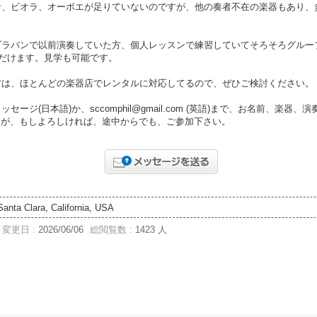
ン、ビオラ、オーボエが足りていないのですが、他の奏者不在の楽器もあり、
ブラバンで以前演奏していた方、個人レッスンで練習していてそろそろグルー
ただけます。見学も可能です。
方は、ほとんどの楽器店でレンタルに対応してるので、ぜひご検討ください。
ジ(日本語)か、sccomphil@gmail.com (英語)まで、お名前、楽器
ですが、もしよろしければ、途中からでも、ご参加下さい。
Santa Clara, California, USA
変更日 :
2026/06/06
総閲覧数 :
1423 人