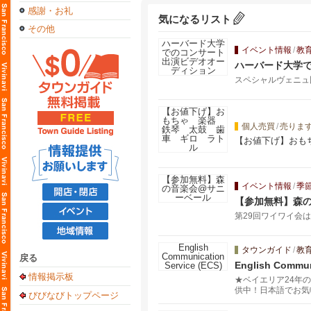
感謝・お礼
気になるリスト
その他
イベント情報
/
教
ハーバード大学
スペシャルヴェニュ
個人売買
/
売りま
【お値下げ】おも
イベント情報
/
季
【参加無料】森
第29回ワイワイ会は
タウンガイド
/
教
戻る
English Commun
情報掲示板
★ベイエリア24年
供中！日本語でお気
びびなびトップページ
マイズし、プロフェ