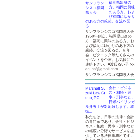
福岡県出身の
方、福岡に興味
のある方、およ
び福岡にゆかり
のある方の親睦、交流を図
る...
サンフランシスコ福岡県人会
1950年創立。福岡県出身の
方、福岡に興味のある方、お
よび福岡にゆかりのある方の
親睦、交流を図る会。新年
会、ピクニック等たくさんの
イベントを企画。お気軽にご
連絡下さい。■渡辺るい子 fkk
enjinsf@gmail.com
サンフランシスコ福岡県人会
会社・ビジネ
ス・相続・民
事・刑事など、
日米バイリンガ
ル弁護士が対応致します。取
扱...
私たちは、日米の法律・会計
の専門家であり、会社・ビジ
ネス・相続・民事・刑事など
の幅広い分野でサービスを提
供している法律事務所です。