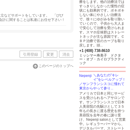
療をします。他の治療法では
すっきりしなかった慢性の症
状にも効果的です。ボキボキ
しない体にやさしい治療法
設立などサポートをしています。 「びび
で、徐々にゆがみを取り除い
会計に関することは私達にお任せ下さい！
ていくので、子供から大人ま
不安なお客様も日本語で安心してご相談下
で安心して治療を受けられま
す。スマホ症候群はストレー
トネックが主な原因です。Ｃ
ＢＰ治療で首のカーブを取り
戻します。頭...
+1 (408) 738-8610
引用登録
変更
消去
ミッシマー寿美子 ドクタ
ー・オブ・カイロプラクティ
ック
このページのトップへ
＼あなたの”キレ
イ”をレベルアップ！
／サンフランシスコに憧れて
東京からやって参り...
アメリカで日本と同じサービ
スを受けられるヘアサロンで
す。サンフランシスコで日本
人美容院の先駆けとして３５
年もの長きに渡る歴史を持つ
美容院を去年の春に譲り受
け、Nepenji salonとして営業
中。レギュラーパーマから、
デジタルパーマ、ストレート