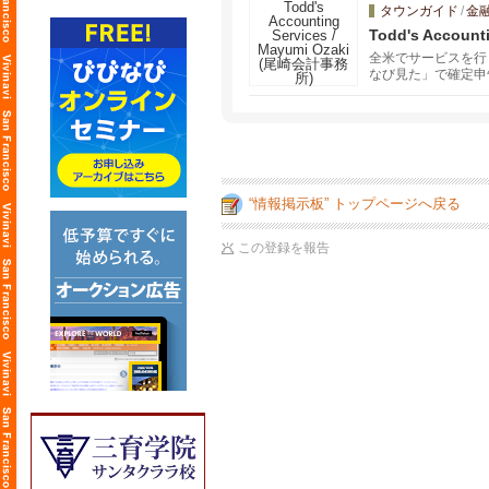
タウンガイド
/
金
Todd's Accoun
全米でサービスを行
なび見た」で確定申
迅速な手続きとアフ
さい。
“情報掲示板” トップページへ戻る
この登録を報告