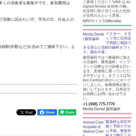
ご参加ください！*afab は as
多くの演奏者を募集中です。参加費用は
signed female at birth の略。
出生時に割り当てられた性別
が女性の人という意味。
プ演奏に試みたい方、学生の方、社会人の
NPOウィコラ(Wecolla)
ドクター、スタ
ッフ共に日本語
で気軽に相談で
、演奏経験(年数など)を含めてご連絡下さい。よ
きる安心と信頼の歯科オフィ
ス。痛みや違...
森田歯科では一般歯科に加え
小児歯科、審美歯科、インプ
ラント治療などの診療も行い
ます。患者様に通っていただ
きやすいよう、オフィスはTo
kyo Centralの向かいにオープ
ンしました。各種保険お取り
扱いしております。日本語で
お気軽にお問い合わせ下さ
い。
+1 (408) 775-7770
Morita Dental 森田歯科
Share
緊急時も対応可
能！予防ケアか
ら手術、整形外
科まで幅広くサ