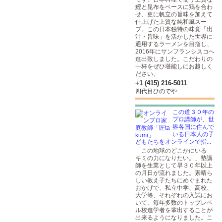
鰹と昆布をベースに鶏を合わ
せ、更に帆立の旨味を加えて
仕上げた上質な純和風スー
プ。この日本独特の味覚「出
汁・旨味」を活かした世界に
通用するラーメンを目指し、
2016年にサンフランシスコへ
進出致しました。こだわりの
一杯をぜひ堪能しにお越しく
ださい。
+1 (415) 216-5011
四代目ひのでや
この道３０年の
プロ講師が、世
界各国に住んで
いる日本人の子
どもたちをオンラインで指...
「この地球のどこかにいる
キミの力になりたい。」塾講
師を生業として早３０年以上
の月日が流れました。素晴ら
しい教え子たちにめぐまれた
おかげで、私立中学、高校、
大学等、それぞれの入試にお
いて、毎年多数のトップレベ
ル校進学者を輩出することが
出来るようになりました。こ