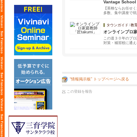
Vantage School
【英検ならお任せく
多数、集中講座で弱
また自分の実力を測
タウンガイド
/
教
オンラインプロ家庭
この道３０年のプロ
対策・補習校に通え
“情報掲示板” トップページへ戻る
この登録を報告