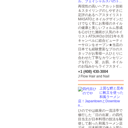
ル、フェイシャルスパのト...
再現性の高いヘアカット技術
＆スタイリングのしやすさに
定評のあるヘアスタイリスト
MASATOとネイルデザインだ
けでなく常にお客様のネイル
の健康と美しいフォルム形成
を心がけた施術が人気のネイ
リストATSUKOが2021年６月
キャンベルに総合ビューティ
ーサロンをオープン★当店の
日本でも経験豊富なプロのス
タッフがお客様一人ひとりに
合わせた丁寧なカウンセリン
グを行い、髪、お肌、ネイル
のお悩みからライフスタイ...
+1 (408) 430-3004
J Flow Hair and Nail
上質な鰹と昆布
に帆立を使った
和風ラーメン
店！JapantownとDowntow
n...
ひのでやは銀座の一流涼亭で
修行した「日の出家」の四代
目当主が日本料理の技法を駆
使して創った和風ラーメン店
です。日本料理で使う上質な