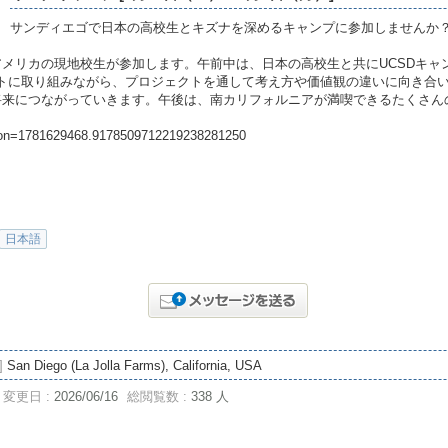
サンディエゴで日本の高校生とキズナを深めるキャンプに参加しませんか
メリカの現地校生が参加します。午前中は、日本の高校生と共にUCSDキャン
ジェクトに取り組みながら、プロジェクトを通して考え方や価値観の違いに向き
将来につながっていきます。午後は、南カリフォルニアが満喫できるたくさん
_cron=1781629468.9178509712219238281250
日本語
]
San Diego (La Jolla Farms), California, USA
変更日 :
2026/06/16
総閲覧数 :
338 人