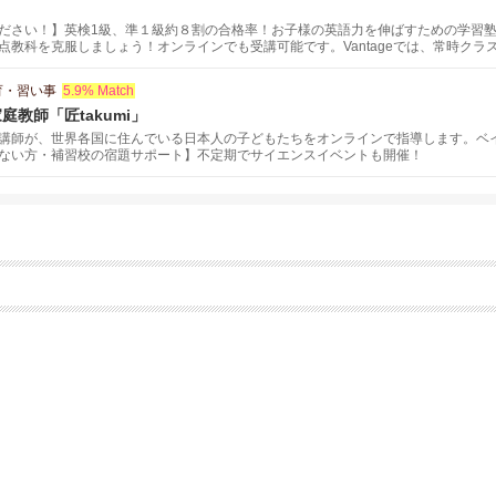
ださい！】英検1級、準１級約８割の合格率！お子様の英語力を伸ばすための学習
点教科を克服しましょう！オンラインでも受講可能です。Vantageでは、常時ク
りたい生徒さんは無料体験でレベルチェックもできます。まずはお気軽にお問い合
育・習い事
5.9% Match
教師「匠takumi」
講師が、世界各国に住んでいる日本人の子どもたちをオンラインで指導します。ベ
ない方・補習校の宿題サポート】不定期でサイエンスイベントも開催！