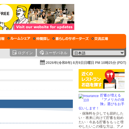
ログイン
ユーザパネル
2026年(令和8年) 8月9日日曜日 PM 10時25分 (PDT)
貯蓄が増える
『アメリカの保
険』選びをお手
伝いします！
・保険料を少しでも節約した
い・将来に向けて貯蓄を始め
たい・今ある貯蓄をもっと増
やしたいこの様な方は、アメ