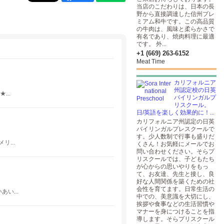
当店のこだわりは、日本の長
野から直接調達した信州プレ
ミアム和牛です。この高品質
の牛肉は、風味と柔らかさで
有名であり、焼肉料理に最適
です。 外...
+1 (669) 263-6152
Meat Time
カリフォルニア
州認定校の日英
..
バイリンガルプ
リスクール。
日/英語を楽しく効果的に！...
カリフォルニア州認定の日英
バイリンガルプレスクールで
す。少人数制で行事も盛りだ
...
くさん！お気軽にメールでお
問い合わせください。そらプ
リスクールでは、子どもたち
が心からの思いやりをもっ
て、お友達、先生と接し、良
好な人間関係を築くための社
会性を育てます。日常生活の
い...
中での、美意識を大切にし、
挨拶や食事などの生活習慣や
マナーを身につけることを指
導します。そらプリスクール