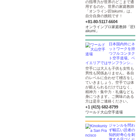
の指導力が世界のどこまで通
用するのか。世界の家庭教師
「オンライン匠takumi」は、
自分自身の挑戦です！
+81-80-5117-6604
オンラインプロ家庭教師「匠t
akumi」
日本国内外にネ
ットワークを持
つフルコンタク
ト空手道場。ベ
イエリアではサンフランシ...
空手には大人も子供も女性も
男性も関係ありません。各自
のレベルに合わせて稽古をし
ていきましょう。空手では体
が鍛えられるだけではなく、
精神力・集中力・礼儀なども
身につきます。ご興味のある
方は是非ご連絡ください。
+1 (415) 682-8799
ワールド大山空手道場
ジャンルを問わ
ず幅広い読者の
知的好奇心を刺
激する店づくり