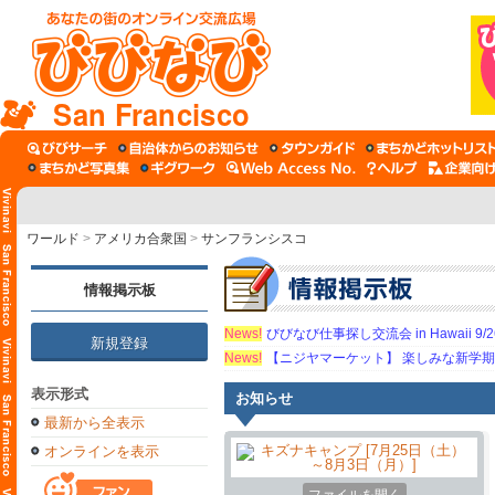
San Francisco
ワールド
>
アメリカ合衆国
>
サンフランシスコ
情報掲示板
News!
びびなび仕事探し交流会 in Hawaii 9/26（
新規登録
News!
【ニジヤマーケット】 楽しみな新学
表示形式
お知らせ
最新から全表示
オンラインを表示