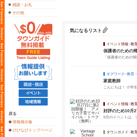
感謝・お礼
その他
気になるリスト
イベント情報
/
教
保護者のための
「保護者のための帰
ギグワーク
/
教育
家庭教師
こんにちは！ 小学
イベント情報
/
教
好評のため10月
戻る
9月のイベントは、
情報掲示板
びびなびトップページ
タウンガイド
/
教