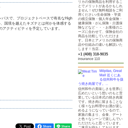
リカの保険商品を利用するこ
とでメリットがあるかもしれ
？
ません！ぜひ無料相談をご利
用ください♪生命保険・学資
パスで、プロジェクトベースで有名なHigh
の積立保険・個人年金保険・
合い、国境を越えたキズナとは何かを体感する
健康保険・がん保険・介護保
険などなど・・・お客様のニ
のアクティビティを予定しています。
ーズに合わせて、保険会社の
商品を比較していただけま
す。日本とアメリカの保険商
品や仕組みの違いも解説いた
します！当店...
+1 (408) 318-9035
insurance 110
Milpitas, Great
Mall 近くにあ
る信州和牛を扱
う焼き肉屋です。...
信州和牛の美味しさを世界に
広めたいという想いのもと営
業している日本式の焼き肉屋
です。焼き肉に留まることな
く様々なお料理やお酒が楽し
めるようになっているので、
家族の集まり、会食、デート
と色々なシーンで楽しんでい
ただけたらと思っています。
Share
ご来店お待ちしております。