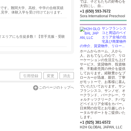
では、子どもたちの好奇心を
大切にし、自...
塾です。難関大学、高校、中学の合格実績
+1 (650) 593-7672
ラス見学、体験入学を受け付けております。
Sora International Preschool
わせください。
サンフランシス
コと周辺のベイ
イエリアにも生徒多数！【苦手克服・受験
エリア全域の住
宅及び商業物件
の仲介、賃貸物件、リロー...
ホームからホーム、人から
人、おもてなしの心で、リロ
ーケーションの生活立ち上げ
サービス、賃貸物件、投資物
件、不動産売買の仲介を提供
しております。経験豊かなブ
引用登録
変更
消去
ローカーが迅速、親切、丁寧
がモットーで、お客様に喜ん
でいただいております。サン
このページのトップへ
フランシスコ、サンノゼ、オ
ークランド、バークレー、ウ
ォルナッツクリーク、ナパな
どベイエリア全域をカバー。
日米間の住宅とお引越しのト
ータルサポートをご提供いた
します。
+1 (925) 381-6572
H2H GLOBAL JAPAN, LLC