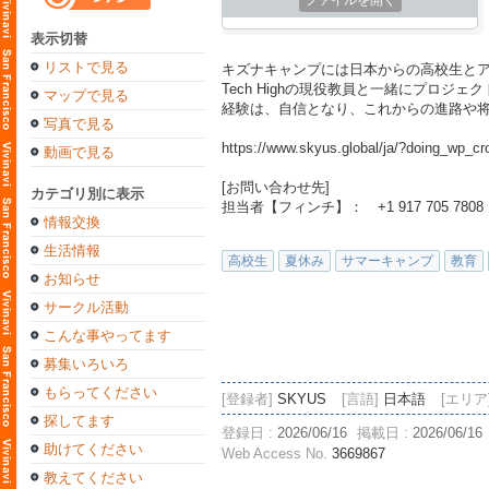
ファイルを開く
表示切替
リストで見る
キズナキャンプには日本からの高校生とア
Tech Highの現役教員と一緒にプロ
マップで見る
経験は、自信となり、これからの進路や
写真で見る
https://www.skyus.global/ja/?doing_wp
動画で見る
[お問い合わせ先]
カテゴリ別に表示
担当者【フィンチ】： +1 917 705 7808
情報交換
生活情報
高校生
夏休み
サマーキャンプ
教育
お知らせ
サークル活動
こんな事やってます
募集いろいろ
もらってください
[登録者]
SKYUS
[言語]
日本語
[エリア
探してます
登録日 :
2026/06/16
掲載日 :
2026/06/16
助けてください
Web Access No.
3669867
教えてください