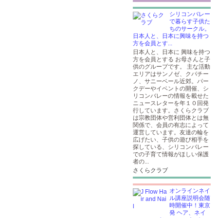
シリコンバレー
で暮らす子供た
ちのサークル。
日本人と、日本に興味を持つ
方を会員とす...
日本人と、日本に 興味を持つ
方を会員とする お母さんと子
供のグループです。 主な活動
エリアはサンノゼ、クパチー
ノ、サニーベール近郊。パー
クデーやイベントの開催、シ
リコンバレーの情報を載せた
ニュースレターを年１０回発
行しています。さくらクラブ
は宗教団体や営利団体とは無
関係で、会員の有志によって
運営しています。友達の輪を
広げたい、子供の遊び相手を
探している、シリコンバレー
での子育て情報がほしい保護
者の...
さくらクラブ
オンラインネイ
ル講座説明会随
時開催中！東京
発 ヘア、ネイ