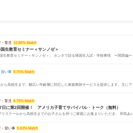
育・育児
10.86% Match
帰国生教育セミナー＜サンノゼ＞
国生教育セミナー＜サンノゼ＞」 ホンネで語る帰国生入試・学校事情 ー関西編ー ★.
・習い事
9.75% Match
生から高校生まで、幅広い年齢層に対応した家庭教師サービスを提供します。主にアメリ
育・育児
8.76% Match
27日に第2回開催！ アメリカ子育てサバイバル・トーク（無料）
プリスクールから高校生までのお子さんを持つご家庭にお集まりいただき、 和気あいあ
育・習い事
5.63% Match