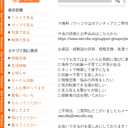
表示切替
リストで見る
※無料（ウィコラはボランティアとご寄
マップで見る
写真で見る
🌱会の詳細とお申込みはこちらから
https://www.wecolla.org/support-groups/p
動画で見る
お産話・経験談の共有、情報交換、友達
カテゴリ別に表示
情報交換
一つでも当てはまったらお気軽に遊びに
□ 海外での妊娠〜子育てに不安がある
生活情報
□ ネットで検索して迷子になる
お知らせ
□ 妊娠〜子育てを楽しみたい
□ 情報交換・悩みの共有をしたい
サークル活動
□ 気分転換できる場が欲しい
こんな事やってます
□ 支え合える繋がりが欲しい
募集いろいろ
□ 経験者の話を聞いてみたい
もらってください
探してます
ご不明点、ご質問などございましたらメー
wecolla@wecolla.org
助けてください
教えてください
お会いできるのを楽しみにしております