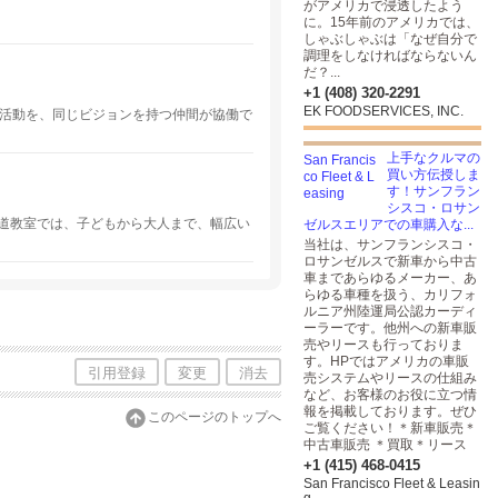
がアメリカで浸透したよう
に。15年前のアメリカでは、
しゃぶしゃぶは「なぜ自分で
調理をしなければならないん
だ？...
+1 (408) 320-2291
EK FOODSERVICES, INC.
う活動を、同じビジョンを持つ仲間が協働で
上手なクルマの
買い方伝授しま
す！サンフラン
シスコ・ロサン
道教室では、子どもから大人まで、幅広い
ゼルスエリアでの車購入な...
当社は、サンフランシスコ・
ロサンゼルスで新車から中古
車まであらゆるメーカー、あ
らゆる車種を扱う、カリフォ
ルニア州陸運局公認カーディ
ーラーです。他州への新車販
売やリースも行っておりま
す。HPではアメリカの車販
引用登録
変更
消去
売システムやリースの仕組み
など、お客様のお役に立つ情
報を掲載しております。ぜひ
このページのトップへ
ご覧ください！＊新車販売＊
中古車販売 ＊買取＊リース
+1 (415) 468-0415
San Francisco Fleet & Leasin