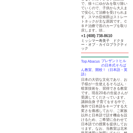
で、徐々にゆがみを取り除い
ていくので、子供から大人ま
で安心して治療を受けられま
す。スマホ症候群はストレー
トネックが主な原因です。Ｃ
ＢＰ治療で首のカーブを取り
戻します。頭...
+1 (408) 738-8610
ミッシマー寿美子 ドクタ
ー・オブ・カイロプラクティ
ック
プレザントヒル
の日本式そろば
ん教室、開校！（日本語・英
語）
日本の大切な文化であり、お
子様が一生使えるそろばん・
暗算技術を、習得できる教室
です。現在20名の生徒さんが
受講してくださっています。
講師自身 子育てをする中で、
海外で日本語をキープする大
変さを痛感しており、ご家族
以外と日本語で話す機会を設
けるため、ご希望に合わせて
日本語での授業を提供してお
ります。なお、当教室は北米