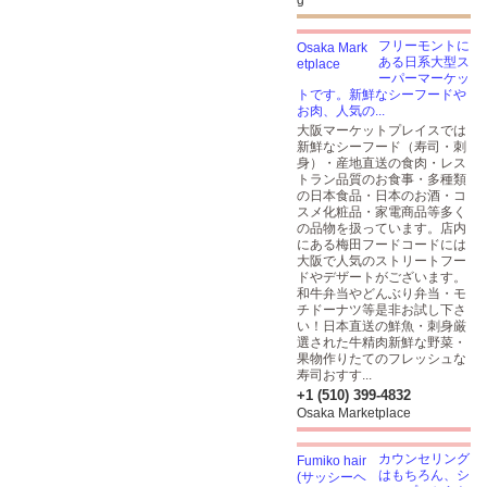
g
フリーモントに
ある日系大型ス
ーパーマーケッ
トです。新鮮なシーフードや
お肉、人気の...
大阪マーケットプレイスでは
新鮮なシーフード（寿司・刺
身）・産地直送の食肉・レス
トラン品質のお食事・多種類
の日本食品・日本のお酒・コ
スメ化粧品・家電商品等多く
の品物を扱っています。店内
にある梅田フードコードには
大阪で人気のストリートフー
ドやデザートがございます。
和牛弁当やどんぶり弁当・モ
チドーナツ等是非お試し下さ
い！日本直送の鮮魚・刺身厳
選された牛精肉新鮮な野菜・
果物作りたてのフレッシュな
寿司おすす...
+1 (510) 399-4832
Osaka Marketplace
カウンセリング
はもちろん、シ