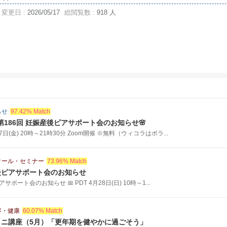
変更日 :
2026/05/17
総閲覧数 :
918 人
らせ
97.42% Match
 第186回 妊娠産後ピアサポート会のお知らせ🌸
月17日(金) 20時～21時30分 Zoom開催 ※無料（ウィコラはボラ...
クール・セミナー
73.96% Match
︎妊娠産後ピアサポート会のお知らせ
後ピアサポート会のお知らせ 📅 PDT 4月28日(日) 10時～1...
容・健康
60.07% Match
ミニ講座（5月）「更年期を健やかに過ごそう」