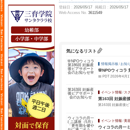
登録日 :
2026/05/17
掲載日 :
2026/05/17
Web Access No.
3611549
気になるリスト
情報掲示板
/
お知
🌸NPOウィコラ
📅 PDT 2026年4
イベント情報
/
ス
第163回 ︎︎︎︎
第163回 ︎︎︎︎︎妊娠産
イベント情報
/
美
ウィコラの月一