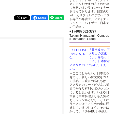
ましょう。日本でのリタイア
メントをお考えの方々のため
に無料のオンラインセミナー
を行っております。日米のC
PA、カリフォルニアのトラス
Share
ト専門の弁護士、ファイナン
シャルアドバイザー、日本で
の手続き...
+1 (408) 582-3777
Takami Hamadani - Compas
s Hamadani Group
「日本食を、ア
メリカの文化
に。」をモット
ーに、日本食が
アメリカの中であたりまえ
の...
～ここにしかない、日本食を
育てる。新しい食文化をつく
る挑戦。～現在の私たちは、
アメリカのフードビジネス業
界でかなり有利なポジション
にいると思います。いまや日
本食は中華料理よりも人気の
あるジャンルとなり、とくに
ラーメンはアメリカの食に浸
透しているでしょう。それは
かつて、「SHABUSHABU」