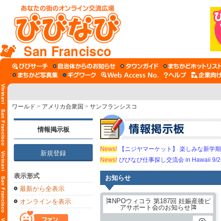
San Francisco
ワールド
>
アメリカ合衆国
>
サンフランシスコ
情報掲示板
News!
【ニジヤマーケット】 楽しみな新学
新規登録
News!
びびなび仕事探し交流会 in Hawaii 9/26（
表示形式
お知らせ
最新から全表示
オンラインを表示