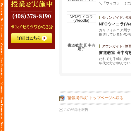
＼「ウィコラ ミニ講
タウンガイド
/
各
NPOウィコラ(Wec
カリフォルニア州サ
推進しているNPO
タウンガイド
/
教
書道教室 田中有
だれでも手軽に始め
年代の方が学んでい
“情報掲示板” トップページへ戻る
この登録を報告