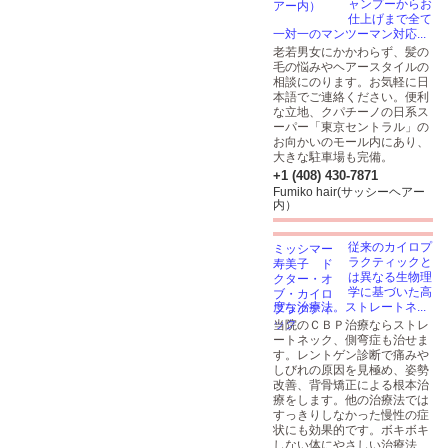
ャンプーからお
仕上げまで全て
一対一のマンツーマン対応...
老若男女にかかわらず、髪の
毛の悩みやヘアースタイルの
相談にのります。お気軽に日
本語でご連絡ください。便利
な立地、クパチーノの日系ス
ーパー「東京セントラル」の
お向かいのモール内にあり、
大きな駐車場も完備。
+1 (408) 430-7871
Fumiko hair(サッシーヘアー
内）
従来のカイロプ
ラクティックと
は異なる生物理
学に基づいた高
度な治療法。ストレートネ...
当院のＣＢＰ治療ならストレ
ートネック、側弯症も治せま
す。レントゲン診断で痛みや
しびれの原因を見極め、姿勢
改善、背骨矯正による根本治
療をします。他の治療法では
すっきりしなかった慢性の症
状にも効果的です。ボキボキ
しない体にやさしい治療法