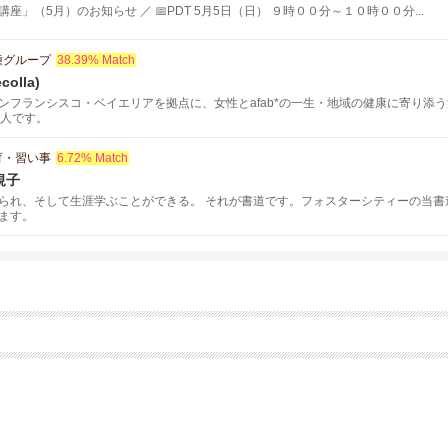
座」（5月）のお知らせ ／ 📅PDT 5月5日（日） ９時００分～１０時００分...
種グループ
38.39% Match
olla)
ンフランシスコ・ベイエリアを拠点に、女性とafab*の一生・地域の健康に寄り添
法人です。
育・習い事
6.72% Match
規子
られ、そして生涯学ぶことができる。 それが書道です。フォスターシティーの当書
ます。