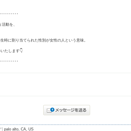
･････････
う活動を、
 birth の略。出生時に割り当てられた性別が女性の人という意味。
いたします👇
･････････
ア]
palo alto, CA, US