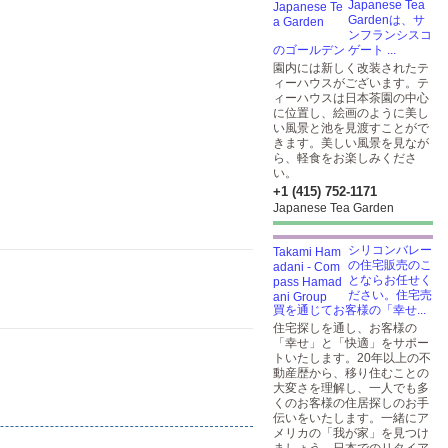
Japanese Tea
Gardenは、サ
ンフランシスコ
のゴールデン ゲート ...
園内には新しく改装されたテ
ィーハウスがございます。テ
ィーハウスは日本茶園の中心
に位置し、絵画のように美し
い風景と池を見渡すことがで
きます。美しい風景を見なが
ら、軽食をお楽しみくださ
い。
+1 (415) 752-1171
Japanese Tea Garden
シリコンバレー
の住宅販売のこ
とならお任せく
ださい。住宅売
買を通じてお客様の「幸せ...
住宅探しを通し、お客様の
「幸せ」と「快適」をサポー
トいたします。20年以上の不
動産歴から、移り住むことの
大変さを理解し、一人でも多
くのお客様の住居探しのお手
伝いをいたします。一緒にア
メリカの「我が家」を見つけ