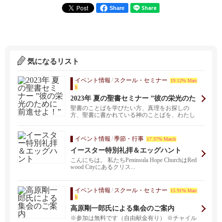
Share
気になるリスト
イベント情報
/
スクール・セミナー
19.12% Matc
h
2023年 夏の聖書セミナー ”彼の栄光のた
めに前進せよ！”
聖書のことばを学びたい方、真理をお探しの
方、聖書に書かれている神のことばを、わたし
たちの教会の牧師で...
イベント情報
/
季節・行事
17.37% Match
イースター特別礼拝＆エッグハント
こんにちは。 私たちPeninsula Hope ChurchはRed
wood Cityにあるクリス...
イベント情報
/
スクール・セミナー
15.91% Matc
h
高原剛一郎氏による集会のご案内
※参加は無料です（自由献金有り） ※チャイル