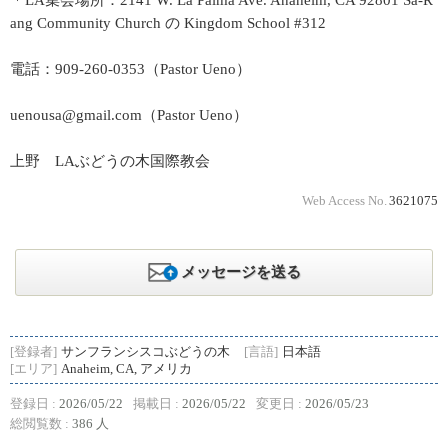
＊LA集会場所：2141 W. La Palma Ave. Anaheim, CA 92801 Sa-R
ang Community Church の Kingdom School #312
電話：909-260-0353（Pastor Ueno）
uenousa@gmail.com（Pastor Ueno）
上野 LAぶどうの木国際教会
Web Access No.
3621075
メッセージを送る
[登録者]
サンフランシスコぶどうの木
[言語]
日本語
[エリア]
Anaheim, CA, アメリカ
登録日 :
2026/05/22
掲載日 :
2026/05/22
変更日 :
2026/05/23
総閲覧数 :
386 人