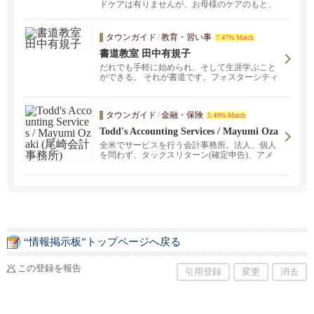
ドケアは有りませんが、お母様のケアのもと、
小さいお子様と...
タウンガイド
/
教育・習い事
7.47% Match
書道教室 田中有規子
だれでも手軽に始められ、そして生涯学ぶこと
ができる。 それが書道です。フォスターシティ
ーの当書道教室では、子どもから大人まで、幅
広い年代の方が学んでいます。
タウンガイド
/
金融・保険
5.49% Match
Todd's Accounting Services / Mayumi Oza
ki (尾崎会計事務所)
全米でサービスを行う会計事務所。法人、個人
を問わず、タックスリターン(確定申告)、アメ
リカ会社設立などサポートをしています。
「びびなび見た」で確定申告＄10ギフトカード
進呈！確定申告、税金、法人決算、ペイロール
お給料計算など会計に関することは私達にお任
せ下さい！迅速な手続きとアフターケアで日米
間の財務サポート！日本語、英語に対応してお
りますので、英語が不安なお客様も日本語で安
心してご相談下さい。
“情報掲示板”トップページへ戻る
この登録を報告
引用登録
変更
消去