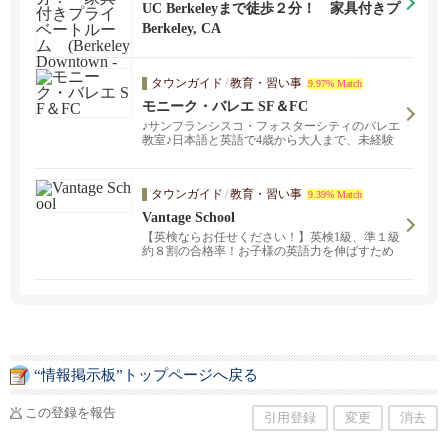
UC Berkeleyまで徒歩２分！ 家具付きプ
ライベートルーム (Berkeley Downtown
Berkeley, CA
- 治安のいいNorthside側）
タウンガイド
/
教育・習い事
9.97% Match
モニーク・バレエ SF＆FC
♪サンフランシスコ・フォスターシティのバレエ
教室♪日本語と英語で4歳から大人まで、未経験
の方も大歓迎。
タウンガイド
/
教育・習い事
9.39% Match
Vantage School
【英検ならお任せください！】英検1級、準１級
約８割の合格率！お子様の英語力を伸ばすため
の学習塾です。難関大学、高校、中学の合格実
績多数、集中講座で弱点教科を克服しましょ
う！オンラインでも受講可能です。Vantageで
は、常時クラス見学、体験入学を受け付けてお
ります。また自分の実力を測りたい生徒さんは
無料体験でレベルチェックもできます。まずは
お気軽にお問い合わせください。
“情報掲示板”トップページへ戻る
この登録を報告
引用登録
変更
消去