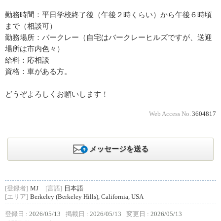
勤務時間：平日学校終了後（午後２時くらい）から午後６時頃
まで（相談可）
勤務場所：バークレー（自宅はバークレーヒルズですが、送迎
場所は市内色々）
給料：応相談
資格：車がある方。
どうぞよろしくお願いします！
Web Access No.
3604817
メッセージを送る
[登録者]
MJ
[言語]
日本語
[エリア]
Berkeley (Berkeley Hills), California, USA
登録日 :
2026/05/13
掲載日 :
2026/05/13
変更日 :
2026/05/13