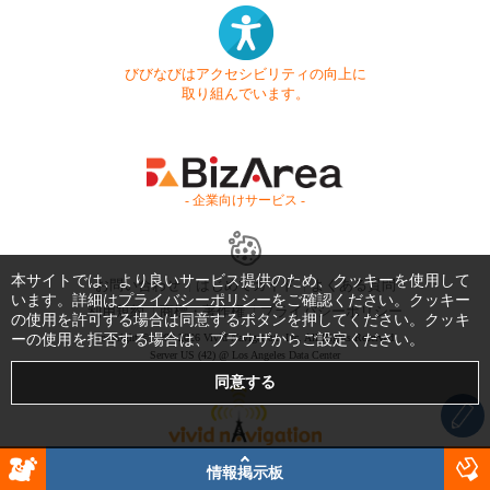
びびなびはアクセシビリティの向上に
取り組んでいます。
- 企業向けサービス -
本サイトでは、より良いサービス提供のため、クッキーを使用して
お問い合わせ
はじめてガイド
よくある質問
います。詳細は
プライバシーポリシー
をご確認ください。クッキー
利用規約
商標・著作権
プライバシーポリシー
の使用を許可する場合は同意するボタンを押してください。クッキ
ーの使用を拒否する場合は、ブラウザからご設定ください。
Copyright © 1999-2026 Vivid Navigation, Inc. All Rights Reserved.
Server US (42) @ Los Angeles Data Center
情報掲示板