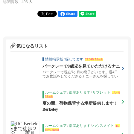
総閲覧数 :
493 人
Share
気になるリスト
情報掲示板
/
探してます
23.04% Match
バークレーで0歳児を見ていただけるナニ
ーさんを探しています
バークレーで現在5ヶ月の息子がいます。週4日
でお世話をしてくださるナニーさんを探してい
ます。 スタ...
ルームシェア
/
部屋あります
/
サブレット
17.4%
Match
夏の間、荷物保管する場所提供します！
Berkeley
ルームシェア
/
部屋あります
/
ハウスメイト
15.
84% Match