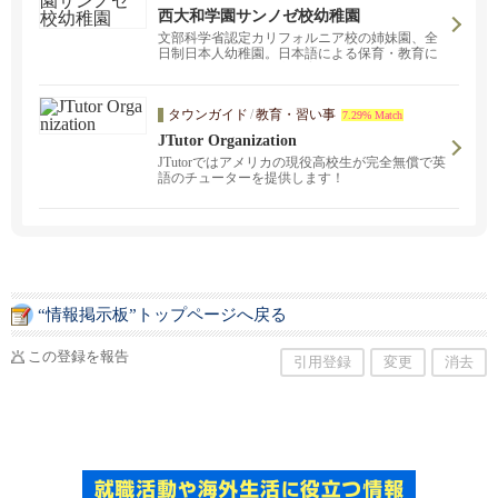
西大和学園サンノゼ校幼稚園
文部科学省認定カリフォルニア校の姉妹園、全
日制日本人幼稚園。日本語による保育・教育に
より日本人としての心を育みます。
タウンガイド
/
教育・習い事
7.29% Match
JTutor Organization
JTutorではアメリカの現役高校生が完全無償で英
語のチューターを提供します！
“情報掲示板”トップページへ戻る
この登録を報告
引用登録
変更
消去