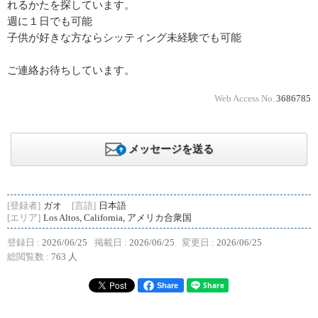
れるかたを探しています。
週に１日でも可能
子供が好きな方ならシッティング未経験でも可能
ご連絡お待ちしています。
Web Access No.
3686785
メッセージを送る
[登録者]
ガオ
[言語]
日本語
[エリア]
Los Altos, California, アメリカ合衆国
登録日 :
2026/06/25
掲載日 :
2026/06/25
変更日 :
2026/06/25
総閲覧数 :
763 人
Share