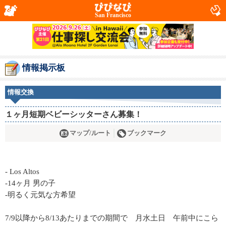
San Francisco
情報掲示板
情報交換
１ヶ月短期ベビーシッターさん募集！
マップ/ルート
ブックマーク
- Los Altos
-14ヶ月 男の子
-明るく元気な方希望
7/9以降から8/13あたりまでの期間で 月水土日 午前中にこら