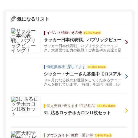
気になるリスト
イベント情報
/
その他
15.3% Match
サッカー日本代表戦、パブリックビュー
イング！
サッカー日本代表戦、パブリックビューイン
グ。大画面で迫力の観戦！ご家族やお友達と是
非ご一緒に！ 場所...
情報掲示板
/
探してます
14.36% Match
シッター・ナニーさん募集中【ロスアル
トス・$27〜$33】
９ヶ月になる娘のお世話をしてくださるナニー
さんを探しています。 時期：相談可 時間：10
時〜20時...
個人売買
/
売ります
/
生活用品
12.14% Match
31. 貼るロッテホカロン11枚セット
タウンガイド
/
教育・習い事
7.44% Match