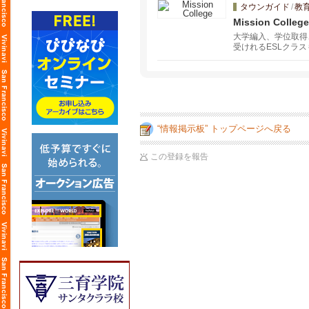
タウンガイド
/
教
Mission College
大学編入、学位取得、
受けれるESLクラ
ィケート（認定書）
“情報掲示板” トップページへ戻る
この登録を報告