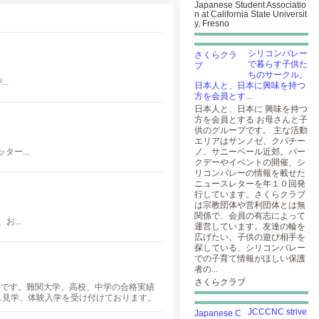
Japanese Student Associatio
n at California State Universit
y, Fresno
シリコンバレー
で暮らす子供た
ちのサークル。
..
日本人と、日本に興味を持つ
方を会員とす...
日本人と、日本に 興味を持つ
方を会員とする お母さんと子
供のグループです。 主な活動
エリアはサンノゼ、クパチー
ー...
ノ、サニーベール近郊。パー
クデーやイベントの開催、シ
リコンバレーの情報を載せた
ニュースレターを年１０回発
行しています。さくらクラブ
は宗教団体や営利団体とは無
関係で、会員の有志によって
...
運営しています。友達の輪を
広げたい、子供の遊び相手を
探している、シリコンバレー
での子育て情報がほしい保護
者の...
さくらクラブ
塾です。難関大学、高校、中学の合格実績
ラス見学、体験入学を受け付けております。
わせください。
JCCCNC strive