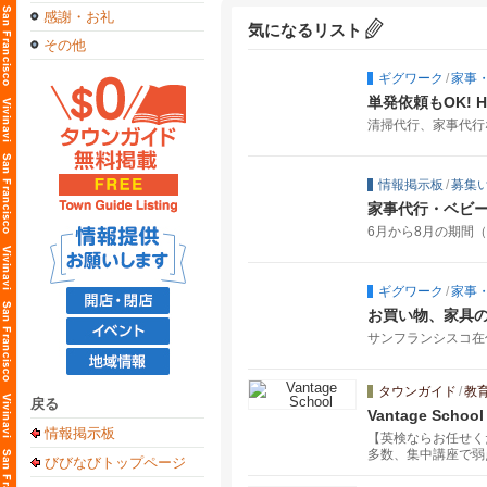
感謝・お礼
気になるリスト
その他
ギグワーク
/
家事
単発依頼もOK! Ho
清掃代行、家事代行
情報掲示板
/
募集
家事代行・ベビ
6月から8月の期間
ギグワーク
/
家事
お買い物、家具
サンフランシスコ在
タウンガイド
/
教
戻る
Vantage School
情報掲示板
【英検ならお任せく
多数、集中講座で弱
びびなびトップページ
また自分の実力を測