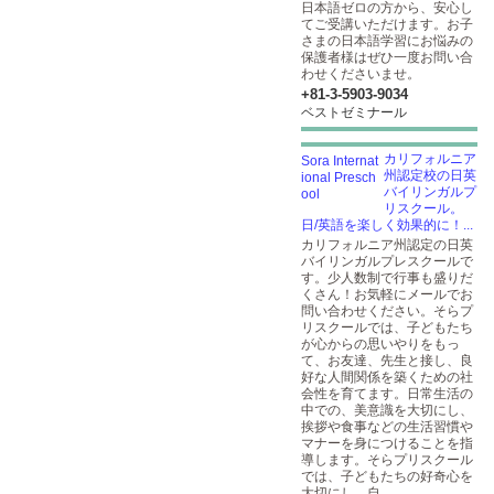
日本語ゼロの方から、安心し
てご受講いただけます。お子
さまの日本語学習にお悩みの
保護者様はぜひ一度お問い合
わせくださいませ。
+81-3-5903​-9034
ベストゼミナール
カリフォルニア
州認定校の日英
バイリンガルプ
リスクール。
日/英語を楽しく効果的に！...
カリフォルニア州認定の日英
バイリンガルプレスクールで
す。少人数制で行事も盛りだ
くさん！お気軽にメールでお
問い合わせください。そらプ
リスクールでは、子どもたち
が心からの思いやりをもっ
て、お友達、先生と接し、良
好な人間関係を築くための社
会性を育てます。日常生活の
中での、美意識を大切にし、
挨拶や食事などの生活習慣や
マナーを身につけることを指
導します。そらプリスクール
では、子どもたちの好奇心を
大切にし、自...