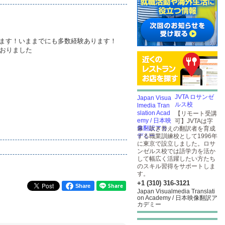
します！いままでにも多数経験あります！
おりました
JVTA ロサンゼ
ルス校
【リモート受講
可】JVTAは字
幕・吹き替えの翻訳者を育成
する職業訓練校として1996年
に東京で設立しました。ロサ
ンゼルス校では語学力を活か
して幅広く活躍したい方たち
のスキル習得をサポートしま
す。
+1 (310) 316-3121
Share
Japan Visualmedia Translati
on Academy / 日本映像翻訳ア
カデミー