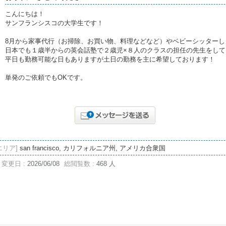
こんにちは！
サンフランシスコの大学生です！
8月から家事代行（お掃除、お買い物、料理などなど）やベビーシッター
日本でも１歳半からの英会話塾で２歳児×８人のクラスの担任の先生をして
平日も勤務可能な日もありますが土日の勤務を主に希望しております！
単発のご依頼でもOKです。
エリア]
san francisco, カリフォルニア州, アメリカ合衆国
変更日 :
2026/06/08
総閲覧数 :
468 人