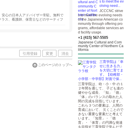
s to meet the ev
olving need...
JCCCNC strive
です。安心の日本人アドバイザー常駐。無料で
s to meet the evolving needs
クラス、看護師、保育士などのサーティフ
of the Japanese American co
mmunity through offering pro
grams, affordable services an
d facility usage.
+1 (415) 567-5505
Japanese Cultural and Com
munity Center of Northern Ca
lifornia
引用登録
変更
消去
三育学院は「幸
このページのトップへ
せに生きる力」
を大切に育てま
す。【幼稚部・
小学部・中学部】対面で保...
三育学院は、幼・小・中 の１
２年間を通して、 子ども達の
健やかな成長、「知」「徳」
「体」のバランスの取れた人
間の完成を目指しています。
これら３つの要素は、人間の
育成において、 欠くことので
きない重要な要素だと考えて
います。「知育」・「徳
育」・「体育」の円満な発達
を目指す三育学院で学んだ子