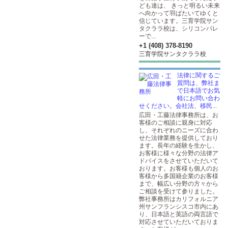
ども達は、 きっと明るい未来
へ向かって羽ばたいてゆくと
信じています。三育学院サン
タクララ校は、シリコンバレ
ーで...
+1 (408) 378-8190
三育学院サンタクララ校
法律に関するご
質問は、弊社ま
で日本語でお気
軽にお問い合わ
せください。会社法、移民...
広田・工藤法律事務所は、お
客様のご相談に親身に対応
し、それぞれのニーズに合わ
せた法律業務を提供しており
ます。長年の経験を生かし、
お客様に様々な分野の法律ア
ドバイスをさせていただいて
おります。お客様も個人のお
客様から多国籍企業のお客様
まで、幅広い分野の方々から
ご相談を受けて参りました。
弊社事務所はカリフォルニア
州サンフランシスコ市内にあ
り、日本語と英語の両言語で
対応させていただいておりま