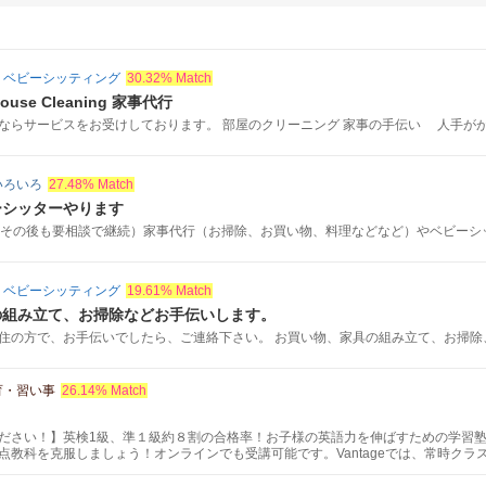
・ベビーシッティング
30.32% Match
use Cleaning 家事代行
ならサービスをお受けしております。 部屋のクリーニング 家事の手伝い 人手がが.
いろいろ
27.48% Match
ーシッターやります
（その後も要相談で継続）家事代行（お掃除、お買い物、料理などなど）やベビーシッタ
・ベビーシッティング
19.61% Match
の組み立て、お掃除などお手伝いします。
住の方で、お手伝いでしたら、ご連絡下さい。 お買い物、家具の組み立て、お掃除、お
育・習い事
26.14% Match
ださい！】英検1級、準１級約８割の合格率！お子様の英語力を伸ばすための学習
点教科を克服しましょう！オンラインでも受講可能です。Vantageでは、常時ク
りたい生徒さんは無料体験でレベルチェックもできます。まずはお気軽にお問い合