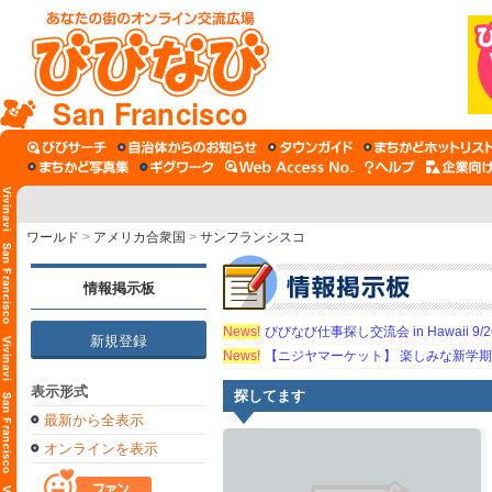
San Francisco
ワールド
>
アメリカ合衆国
>
サンフランシスコ
情報掲示板
News!
びびなび仕事探し交流会 in Hawaii 9/26（
新規登録
News!
【ニジヤマーケット】 楽しみな新学
表示形式
探してます
最新から全表示
オンラインを表示