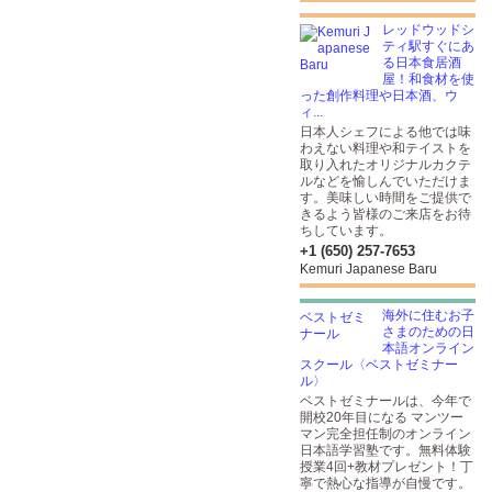
レッドウッドシ
ティ駅すぐにあ
る日本食居酒
屋！和食材を使
った創作料理や日本酒、ウ
ィ...
日本人シェフによる他では味
わえない料理や和テイストを
取り入れたオリジナルカクテ
ルなどを愉しんでいただけま
す。美味しい時間をご提供で
きるよう皆様のご来店をお待
ちしています。
+1 (650) 257-7653
Kemuri Japanese Baru
海外に住むお子
さまのための日
本語オンライン
スクール〈ベストゼミナー
ル〉
ベストゼミナールは、今年で
開校20年目になる マンツー
マン完全担任制のオンライン
日本語学習塾です。無料体験
授業4回+教材プレゼント！丁
寧で熱心な指導が自慢です。