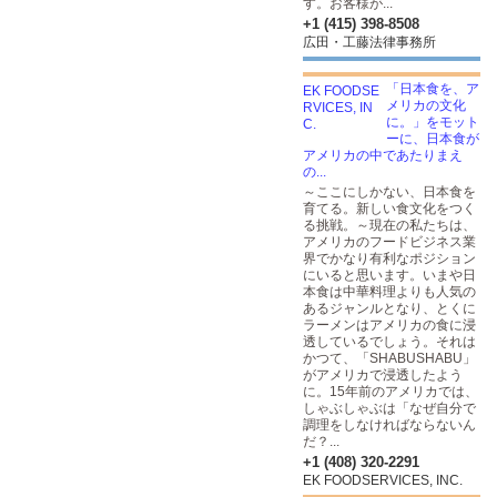
す。お客様が...
+1 (415) 398-8508
広田・工藤法律事務所
「日本食を、ア
メリカの文化
に。」をモット
ーに、日本食が
アメリカの中であたりまえ
の...
～ここにしかない、日本食を
育てる。新しい食文化をつく
る挑戦。～現在の私たちは、
アメリカのフードビジネス業
界でかなり有利なポジション
にいると思います。いまや日
本食は中華料理よりも人気の
あるジャンルとなり、とくに
ラーメンはアメリカの食に浸
透しているでしょう。それは
かつて、「SHABUSHABU」
がアメリカで浸透したよう
に。15年前のアメリカでは、
しゃぶしゃぶは「なぜ自分で
調理をしなければならないん
だ？...
+1 (408) 320-2291
EK FOODSERVICES, INC.