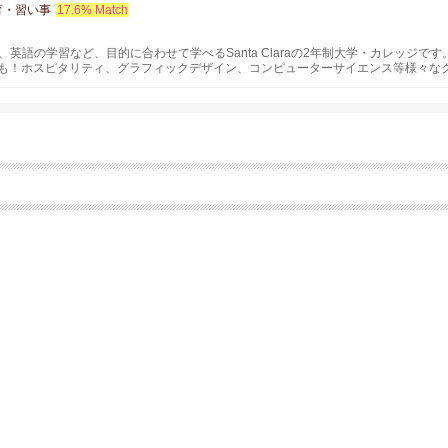
育・習い事
17.6% Match
英語の学習など、目的に合わせて学べるSanta Claraの2年制大学・カレッジ
スも！ホスピタリティ、グラフィックデザイン、コンピューターサイエンス等様々な
が取得できるコースなど。