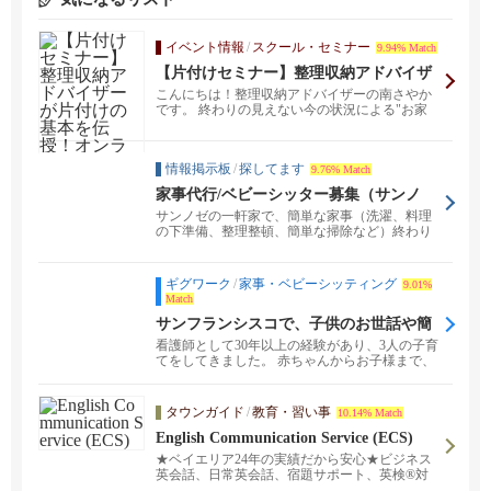
イベント情報
/
スクール・セミナー
9.94% Match
【片付けセミナー】整理収納アドバイザ
ーが片付けの基本を伝授！オンライン講
こんにちは！整理収納アドバイザーの南さやか
座
です。 終わりの見えない今の状況による"お家
時間"の増加...
情報掲示板
/
探してます
9.76% Match
家事代行/ベビーシッター募集（サンノ
ゼ）＄25
サンノゼの一軒家で、簡単な家事（洗濯、料理
の下準備、整理整頓、簡単な掃除など）終わり
次第ベビーシッタ...
ギグワーク
/
家事・ベビーシッティング
9.01%
Match
サンフランシスコで、子供のお世話や簡
単な家事のお手伝いをお探しの方へ
看護師として30年以上の経験があり、3人の子育
てをしてきました。 赤ちゃんからお子様まで、
安心してお...
タウンガイド
/
教育・習い事
10.14% Match
English Communication Service (ECS)
★ベイエリア24年の実績だから安心★ビジネス
英会話、日常英会話、宿題サポート、英検®対
策など。対面レッスンとオンラインレッスンを