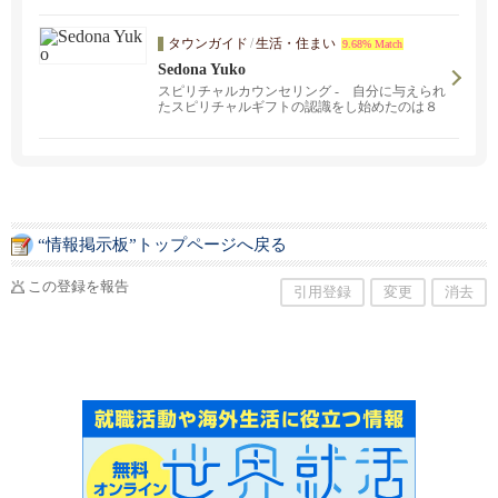
ご提供中！日本語でお気軽にお問い合わせくだ
さい。頼れる日本人スタッフ、そして経験豊富
タウンガイド
/
生活・住まい
9.68% Match
な講師陣がご希望に沿ったスタディプランを完
全カスタマイズし、プロフェッショナルなサー
Sedona Yuko
ビスをご提供致します。スケジュールや学習目
スピリチャルカウンセリング - 自分に与えられ
的に合わせて、あなたにピッタリの講師をご紹
たスピリチャルギフトの認識をし始めたのは８
介します。
歳の時でした。３０年以上の経験がございま
す。安心してご連絡ください。
“情報掲示板”トップページへ戻る
この登録を報告
引用登録
変更
消去