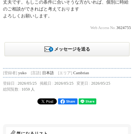
丈夫です。もしこの条件に合いそうな方がいれば、個別に時給
のご相談ができればと考えております
よろしくお願いします。
Web Access No.
3624755
メッセージを送る
[登録者]
yuko
[言語]
日本語
[エリア]
Cambrian
登録日 :
2026/05/25
掲載日 :
2026/05/25
変更日 :
2026/05/25
総閲覧数 :
1059 人
Share
気になるリスト