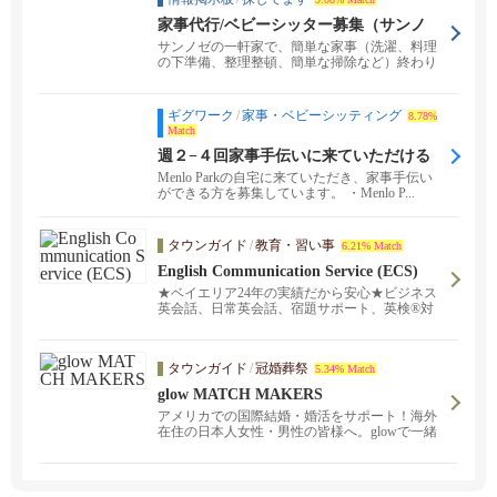
家事代行/ベビーシッター募集（サンノ
ゼ）＄25
サンノゼの一軒家で、簡単な家事（洗濯、料理
の下準備、整理整頓、簡単な掃除など）終わり
次第ベビーシッタ...
ギグワーク
/
家事・ベビーシッティング
8.78%
Match
週２−４回家事手伝いに来ていただける
方を探しています
Menlo Parkの自宅に来ていただき、家事手伝い
ができる方を募集しています。 ・Menlo P...
タウンガイド
/
教育・習い事
6.21% Match
English Communication Service (ECS)
★ベイエリア24年の実績だから安心★ビジネス
英会話、日常英会話、宿題サポート、英検®対
策など。対面レッスンとオンラインレッスンを
ご提供中！日本語でお気軽にお問い合わせくだ
さい。頼れる日本人スタッフ、そして経験豊富
タウンガイド
/
冠婚葬祭
5.34% Match
な講師陣がご希望に沿ったスタディプランを完
全カスタマイズし、プロフェッショナルなサー
glow MATCH MAKERS
ビスをご提供致します。スケジュールや学習目
アメリカでの国際結婚・婚活をサポート！海外
的に合わせて、あなたにピッタリの講師をご紹
在住の日本人女性・男性の皆様へ。glowで一緒
介します。
に幸せの扉を開きませんか? 徹底したスクリー
ニング。初回無料コンサルテーション実施中！
イベント定期開催しております！