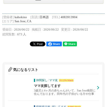
[登録者]
kahokino
[言語]
日本語
[TEL]
4083913904
[エリア]
San Jose, CA
登録日 :
2026/06/22
掲載日 :
2026/06/22
変更日 :
2026/06/22
総閲覧数 :
673 人
Share
気になるリスト
仲間探し
/
ママ友
10.12% Match
ママ友探してます
3歳児と4ヶ月の赤ちゃんがいて、San Jose南部に
住んでおります。同年代の子供がいる方や仕事
しな...
情報掲示板
/
探してます
9.08% Match