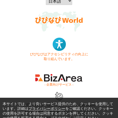
びびなびはアクセシビリティの向上に
取り組んでいます。
- 企業向けサービス -
本サイトでは、より良いサービス提供のため、クッキーを使用して
お問い合わせ
はじめてガイド
よくある質問
います。詳細は
プライバシーポリシー
をご確認ください。クッキー
利用規約
商標・著作権
プライバシーポリシー
の使用を許可する場合は同意するボタンを押してください。クッキ
Copyright © 1999-2026 Vivid Navigation, Inc. All Rights Reserved.