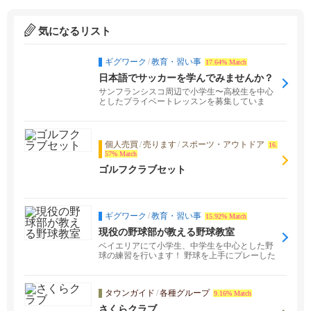
気になるリスト
ギグワーク
/
教育・習い事
17.64% Match
日本語でサッカーを学んでみませんか？
現役サッカー選手によるプライベートレ
サンフランシスコ周辺で小学生〜高校生を中心
ッスン
としたプライベートレッスンを募集していま
す。 サッカーを...
個人売買
/
売ります
/
スポーツ・アウトドア
16.
57% Match
ゴルフクラブセット
ギグワーク
/
教育・習い事
15.92% Match
現役の野球部が教える野球教室
ベイエリアにて小学生、中学生を中心とした野
球の練習を行います！ 野球を上手にプレーした
い、チームの...
タウンガイド
/
各種グループ
9.16% Match
さくらクラブ