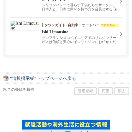
シリコンバレーで暮らす子供たちのサークル。
日本人と、日本に興味を持つ方を会員とする 保
護者と子供のグループです。 主な活動エリアは
サンノゼ、クパチーノ、サニーベール近郊。
タウンガイド
/
自動車・オートバイ
7.22% Match
Ishi Limousine
サンフランシスコベイエリアでのリムジンサー
ビスは信頼と安心のイシリムジンにお任せくだ
さい。 企業訪問等のビジネスでの御利用は勿
論、人気の観光スポットにお連れしたり、 都会
の雑踏から離れ週末の息抜きにナパバレーやモ
ントレー· カーメルでお過ごしになるのは如何で
しょうか。 フレンドリーなドライバーがご満足
の頂けるサービスを提供させて頂きます。
“情報掲示板”トップページへ戻る
この登録を報告
引用登録
変更
消去