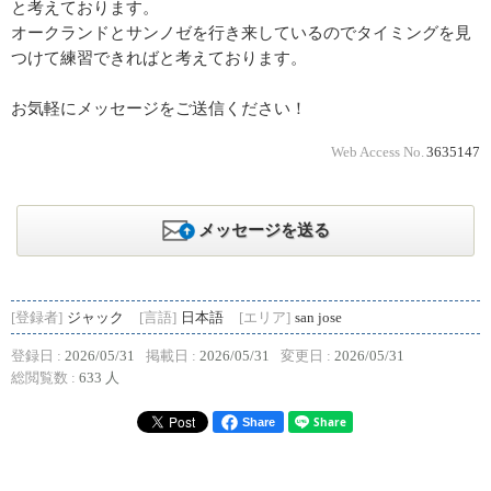
と考えております。
オークランドとサンノゼを行き来しているのでタイミングを見
つけて練習できればと考えております。
お気軽にメッセージをご送信ください！
Web Access No.
3635147
メッセージを送る
[登録者]
ジャック
[言語]
日本語
[エリア]
san jose
登録日 :
2026/05/31
掲載日 :
2026/05/31
変更日 :
2026/05/31
総閲覧数 :
633 人
Share