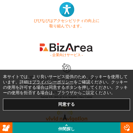
びびなびはアクセシビリティの向上に
取り組んでいます。
- 企業向けサービス -
本サイトでは、より良いサービス提供のため、クッキーを使用して
お問い合わせ
はじめてガイド
よくある質問
います。詳細は
プライバシーポリシー
をご確認ください。クッキー
利用規約
商標・著作権
プライバシーポリシー
の使用を許可する場合は同意するボタンを押してください。クッキ
ーの使用を拒否する場合は、ブラウザからご設定ください。
Copyright © 1999-2026 Vivid Navigation, Inc. All Rights Reserved.
Server US (44) @ Los Angeles Data Center
仲間探し