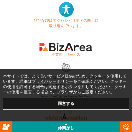
びびなびはアクセシビリティの向上に
取り組んでいます。
- 企業向けサービス -
本サイトでは、より良いサービス提供のため、クッキーを使用して
お問い合わせ
はじめてガイド
よくある質問
います。詳細は
プライバシーポリシー
をご確認ください。クッキー
利用規約
商標・著作権
プライバシーポリシー
の使用を許可する場合は同意するボタンを押してください。クッキ
ーの使用を拒否する場合は、ブラウザからご設定ください。
Copyright © 1999-2026 Vivid Navigation, Inc. All Rights Reserved.
Server US (42) @ Los Angeles Data Center
仲間探し