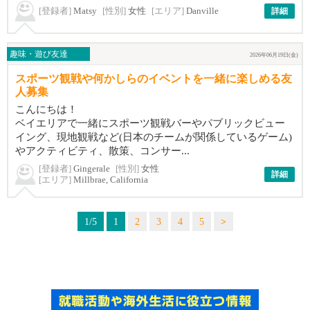
[登録者]
Matsy
[性別]
女性
[エリア]
Danville
詳細
趣味・遊び友達
2026年06月19日(金)
スポーツ観戦や何かしらのイベントを一緒に楽しめる友
人募集
こんにちは！
ベイエリアで一緒にスポーツ観戦バーやパブリックビュー
イング、現地観戦など(日本のチームが関係しているゲーム)
やアクティビティ、散策、コンサー...
[登録者]
Gingerale
[性別]
女性
詳細
[エリア]
Millbrae, California
1/5
1
2
3
4
5
>