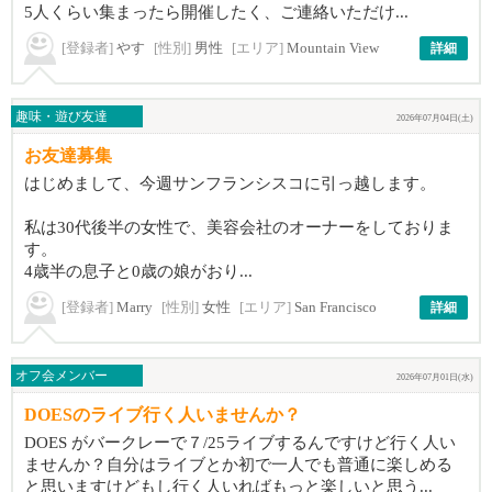
5人くらい集まったら開催したく、ご連絡いただけ...
[登録者]
やす
[性別]
男性
[エリア]
Mountain View
詳細
趣味・遊び友達
2026年07月04日(土)
お友達募集
はじめまして、今週サンフランシスコに引っ越します。
私は30代後半の女性で、美容会社のオーナーをしておりま
す。
4歳半の息子と0歳の娘がおり...
[登録者]
Marry
[性別]
女性
[エリア]
San Francisco
詳細
オフ会メンバー
2026年07月01日(水)
DOESのライブ行く人いませんか？
DOES がバークレーで７/25ライブするんですけど行く人い
ませんか？自分はライブとか初で一人でも普通に楽しめる
と思いますけどもし行く人いればもっと楽しいと思う...