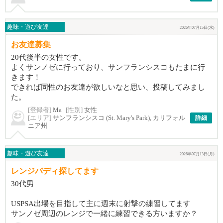
趣味・遊び友達
2026年07月15日(水)
お友達募集
20代後半の女性です。
よくサンノゼに行っており、サンフランシスコもたまに行
きます！
できれば同性のお友達が欲しいなと思い、投稿してみまし
た。
[登録者]
Ma
[性別]
女性
[エリア]
サンフランシスコ (St. Mary's Park), カリフォル
詳細
ニア州
趣味・遊び友達
2026年07月13日(月)
レンジバディ探してます
30代男
USPSA出場を目指して主に週末に射撃の練習してます
サンノゼ周辺のレンジで一緒に練習できる方いますか？