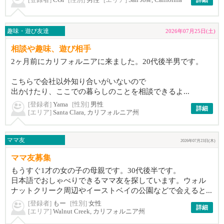
[登録者]
CGI
[性別]
男性
[エリア]
San José, California
詳細
趣味・遊び友達
2026年07月25日(土)
相談や趣味、遊び相手
2ヶ月前にカリフォルニアに来ました。20代後半男です。
こちらで会社以外知り合いがいないので
出かけたり、ここでの暮らしのことを相談できるよ...
[登録者]
Yama
[性別]
男性
詳細
[エリア]
Santa Clara, カリフォルニア州
ママ友
2026年07月23日(木)
ママ友募集
もうすぐ1才の女の子の母親です。30代後半です。
日本語でおしゃべりできるママ友を探しています。ウォル
ナットクリーク周辺やイーストベイの公園などで会えると...
[登録者]
もー
[性別]
女性
詳細
[エリア]
Walnut Creek, カリフォルニア州