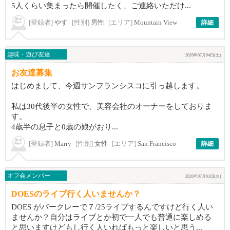
5人くらい集まったら開催したく、ご連絡いただけ...
[登録者]
やす
[性別]
男性
[エリア]
Mountain View
詳細
趣味・遊び友達
2026年07月04日(土)
お友達募集
はじめまして、今週サンフランシスコに引っ越します。
私は30代後半の女性で、美容会社のオーナーをしておりま
す。
4歳半の息子と0歳の娘がおり...
[登録者]
Marry
[性別]
女性
[エリア]
San Francisco
詳細
オフ会メンバー
2026年07月01日(水)
DOESのライブ行く人いませんか？
DOES がバークレーで７/25ライブするんですけど行く人い
ませんか？自分はライブとか初で一人でも普通に楽しめる
と思いますけどもし行く人いればもっと楽しいと思う...