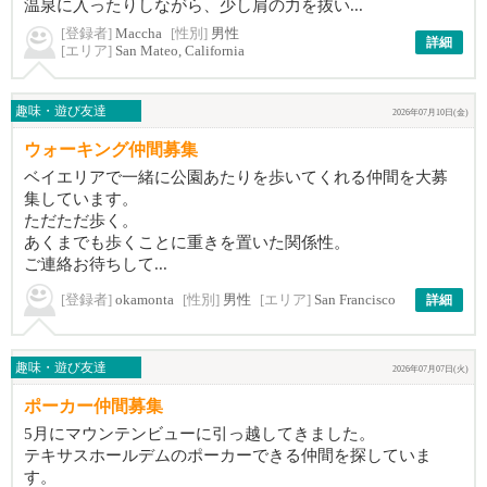
温泉に入ったりしながら、少し肩の力を抜い...
[登録者]
Maccha
[性別]
男性
詳細
[エリア]
San Mateo, California
趣味・遊び友達
2026年07月10日(金)
ウォーキング仲間募集
ベイエリアで一緒に公園あたりを歩いてくれる仲間を大募
集しています。
ただただ歩く。
あくまでも歩くことに重きを置いた関係性。
ご連絡お待ちして...
[登録者]
okamonta
[性別]
男性
[エリア]
San Francisco
詳細
趣味・遊び友達
2026年07月07日(火)
ポーカー仲間募集
5月にマウンテンビューに引っ越してきました。
テキサスホールデムのポーカーできる仲間を探していま
す。