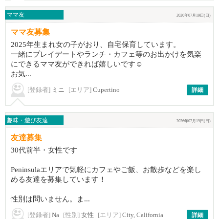
ママ友
2026年07月19日(日)
ママ友募集
2025年生まれ女の子がおり、自宅保育しています。
一緒にプレイデートやランチ・カフェ等のお出かけを気楽
にできるママ友ができれば嬉しいです☺️
お気...
[登録者]
ミニ
[エリア]
Cupertino
詳細
趣味・遊び友達
2026年07月19日(日)
友達募集
30代前半・女性です
Peninsulaエリアで気軽にカフェやご飯、お散歩などを楽し
める友達を募集しています！
性別は問いません。ま...
[登録者]
Na
[性別]
女性
[エリア]
City, California
詳細