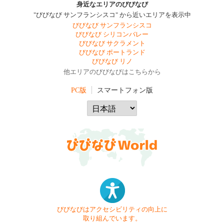
身近なエリアのびびなび
"びびなび サンフランシスコ" から近いエリアを表示中
びびなび サンフランシスコ
びびなび シリコンバレー
びびなび サクラメント
びびなび ポートランド
びびなび リノ
他エリアのびびなびはこちらから
PC版
スマートフォン版
びびなびはアクセシビリティの向上に
取り組んでいます。