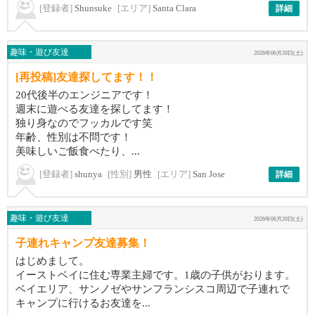
[登録者]
Shunsuke
[エリア]
Santa Clara
詳細
趣味・遊び友達
2026年06月20日(土)
[再投稿]友達探してます！！
20代後半のエンジニアです！
週末に遊べる友達を探してます！
独り身なのでフッカルです笑
年齢、性別は不問です！
美味しいご飯食べたり、...
[登録者]
shunya
[性別]
男性
[エリア]
San Jose
詳細
趣味・遊び友達
2026年06月20日(土)
子連れキャンプ友達募集！
はじめまして。
イーストベイに住む専業主婦です。1歳の子供がおります。
ベイエリア、サンノゼやサンフランシスコ周辺で子連れで
キャンプに行けるお友達を...