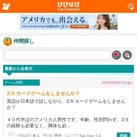
San Francisco
仲間探し
最新から全表示
ゲーム仲間
2026年08月07日(金)
Z/X カードゲームをしませんか？
英語か日本語で話しながら、Z/X カードゲームをしません
か？
４０代半ばのアメリカ人男性です。年齢、性別問わず。Z/X
の経験も必要なく、興味も必...
[登録者]
友人
[性別]
男性
[エリア]
San Jose, CA
詳細