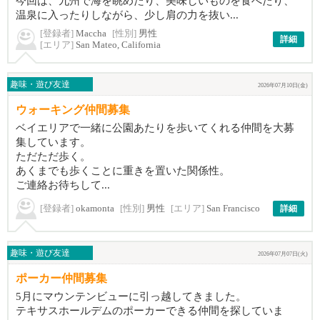
今回は、九州で海を眺めたり、美味しいものを食べたり、
温泉に入ったりしながら、少し肩の力を抜い...
[登録者]
Maccha
[性別]
男性
詳細
[エリア]
San Mateo, California
趣味・遊び友達
2026年07月10日(金)
ウォーキング仲間募集
ベイエリアで一緒に公園あたりを歩いてくれる仲間を大募
集しています。
ただただ歩く。
あくまでも歩くことに重きを置いた関係性。
ご連絡お待ちして...
[登録者]
okamonta
[性別]
男性
[エリア]
San Francisco
詳細
趣味・遊び友達
2026年07月07日(火)
ポーカー仲間募集
5月にマウンテンビューに引っ越してきました。
テキサスホールデムのポーカーできる仲間を探していま