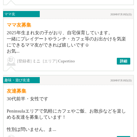
ママ友
2026年07月19日(日)
ママ友募集
2025年生まれ女の子がおり、自宅保育しています。
一緒にプレイデートやランチ・カフェ等のお出かけを気楽
にできるママ友ができれば嬉しいです☺️
お気...
[登録者]
ミニ
[エリア]
Cupertino
詳細
趣味・遊び友達
2026年07月19日(日)
友達募集
30代前半・女性です
Peninsulaエリアで気軽にカフェやご飯、お散歩などを楽し
める友達を募集しています！
性別は問いません。ま...