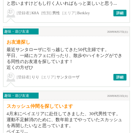
と思いますけどもし行く人いればもっと楽しいと思う...
[登録者]
K8A
[性別]
男性
[エリア]
Berkley
詳細
趣味・遊び友達
2026年06月27日(土)
お友達探し
最近サンタローザに引っ越してきた50代主婦です。
平日、一緒にカフェに行ったり、散歩やハイキングができ
る同性のお友達を探しています！
近くの方ぜひ
[登録者]
りり
[エリア]
サンタローザ
詳細
趣味・遊び友達
2026年06月23日(火)
スカッシュ仲間を探しています
4月末にベイエリアに赴任してきました、30代男性です。
運動不足解消のために、数年前までやっていたスカッシュ
を再開したいなと思っています。
ベイエリ...