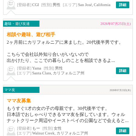
[登録者]
CGI
[性別]
男性
[エリア]
San José, California
詳細
趣味・遊び友達
2026年07月25日(土)
相談や趣味、遊び相手
2ヶ月前にカリフォルニアに来ました。20代後半男です。
こちらで会社以外知り合いがいないので
出かけたり、ここでの暮らしのことを相談できるよ...
[登録者]
Yama
[性別]
男性
詳細
[エリア]
Santa Clara, カリフォルニア州
ママ友
2026年07月23日(木)
ママ友募集
もうすぐ1才の女の子の母親です。30代後半です。
日本語でおしゃべりできるママ友を探しています。ウォル
ナットクリーク周辺やイーストベイの公園などで会えると...
[登録者]
もー
[性別]
女性
詳細
[エリア]
Walnut Creek, カリフォルニア州