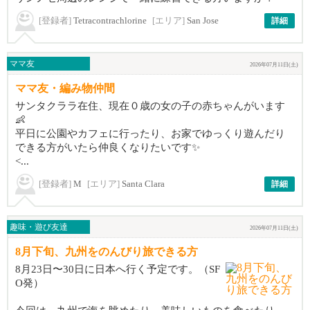
[登録者]
Tetracontrachlorine
[エリア]
San Jose
詳細
ママ友
2026年07月11日(土)
ママ友・編み物仲間
サンタクララ在住、現在０歳の女の子の赤ちゃんがいます
👶
平日に公園やカフェに行ったり、お家でゆっくり遊んだり
できる方がいたら仲良くなりたいです✨
<...
[登録者]
M
[エリア]
Santa Clara
詳細
趣味・遊び友達
2026年07月11日(土)
8月下旬、九州をのんびり旅できる方
8月23日〜30日に日本へ行く予定です。（SF
O発）