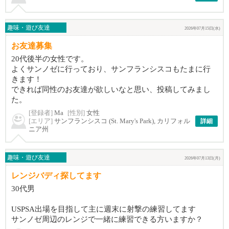
趣味・遊び友達
2026年07月15日(水)
お友達募集
20代後半の女性です。
よくサンノゼに行っており、サンフランシスコもたまに行
きます！
できれば同性のお友達が欲しいなと思い、投稿してみまし
た。
[登録者]
Ma
[性別]
女性
[エリア]
サンフランシスコ (St. Mary's Park), カリフォル
詳細
ニア州
趣味・遊び友達
2026年07月13日(月)
レンジバディ探してます
30代男
USPSA出場を目指して主に週末に射撃の練習してます
サンノゼ周辺のレンジで一緒に練習できる方いますか？