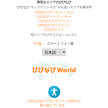
身近なエリアのびびなび
"びびなび サンフランシスコ" から近いエリアを表示中
びびなび サンフランシスコ
びびなび シリコンバレー
びびなび サクラメント
びびなび ポートランド
びびなび リノ
他エリアのびびなびはこちらから
PC版
スマートフォン版
びびなびはアクセシビリティの向上に
取り組んでいます。