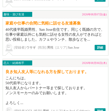
趣味・遊び友達
2026年08月07日(金)
家庭や仕事の合間に気軽に話せる友達募集
40代後半既婚男性、San Jose在住です。同じく既婚の方で、
仕事や家庭以外にも気軽に話せる女性の友人ができればと
思い投稿しました。カフェやランチ、散歩などを...
[登録者]
ウサギ
[性別]
男性
[エリア]
San Jose
詳細
恋人・結婚相手
2026年08月06日(木)
良き知人友人等になれる方を探しております。
こんにちは。
50代前半になります。
知人友人からパートナー等まで探しております。
ノンスモーカーのみでお願いします。
よろしく...