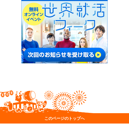
このページのトップへ