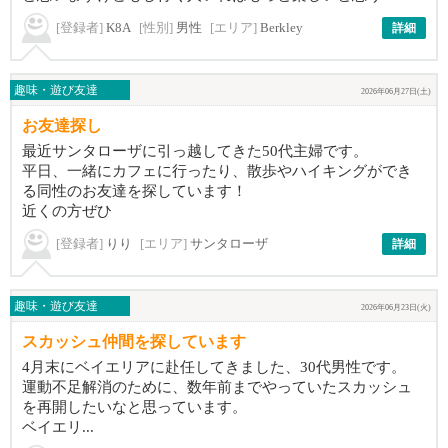
[登録者]
K8A
[性別]
男性
[エリア]
Berkley
詳細
趣味・遊び友達
2026年06月27日(土)
お友達探し
最近サンタローザに引っ越してきた50代主婦です。
平日、一緒にカフェに行ったり、散歩やハイキングができ
る同性のお友達を探しています！
近くの方ぜひ
[登録者]
りり
[エリア]
サンタローザ
詳細
趣味・遊び友達
2026年06月23日(火)
スカッシュ仲間を探しています
4月末にベイエリアに赴任してきました、30代男性です。
運動不足解消のために、数年前までやっていたスカッシュ
を再開したいなと思っています。
ベイエリ...