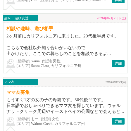
[登録者]
CGI
[性別]
男性
[エリア]
San José, California
詳細
趣味・遊び友達
2026年07月25日(土)
相談や趣味、遊び相手
2ヶ月前にカリフォルニアに来ました。20代後半男です。
こちらで会社以外知り合いがいないので
出かけたり、ここでの暮らしのことを相談できるよ...
[登録者]
Yama
[性別]
男性
詳細
[エリア]
Santa Clara, カリフォルニア州
ママ友
2026年07月23日(木)
ママ友募集
もうすぐ1才の女の子の母親です。30代後半です。
日本語でおしゃべりできるママ友を探しています。ウォル
ナットクリーク周辺やイーストベイの公園などで会えると...
[登録者]
もー
[性別]
女性
詳細
[エリア]
Walnut Creek, カリフォルニア州