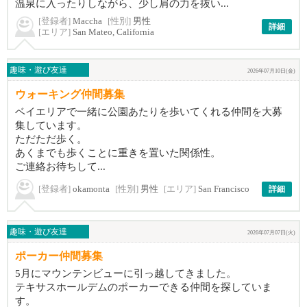
温泉に入ったりしながら、少し肩の力を抜い...
[登録者]
Maccha
[性別]
男性
詳細
[エリア]
San Mateo, California
趣味・遊び友達
2026年07月10日(金)
ウォーキング仲間募集
ベイエリアで一緒に公園あたりを歩いてくれる仲間を大募
集しています。
ただただ歩く。
あくまでも歩くことに重きを置いた関係性。
ご連絡お待ちして...
[登録者]
okamonta
[性別]
男性
[エリア]
San Francisco
詳細
趣味・遊び友達
2026年07月07日(火)
ポーカー仲間募集
5月にマウンテンビューに引っ越してきました。
テキサスホールデムのポーカーできる仲間を探していま
す。