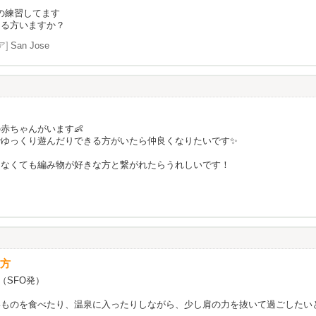
の練習してます
きる方いますか？
ア]
San Jose
赤ちゃんがいます👶
でゆっくり遊んだりできる方がいたら仲良くなりたいです✨
ゃなくても編み物が好きな方と繋がれたらうれしいです！
る方
（SFO発）
いものを食べたり、温泉に入ったりしながら、少し肩の力を抜いて過ごしたい