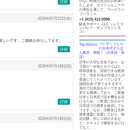
のない快適な生活をお約束い
詳細
たします。カリフォルニアで
の滞在を通じて、ワークライ
フバランス...
2026年07月23日(木)
+1 (415) 412-0998
駐在サポート, LLC.（シリコ
ンバレー・サンフランシス
コ）
嬉しいです。ご連絡お待ちしてます。
プレザントヒル
の日本式そろば
詳細
ん教室、開校！（日本語・英
語）
日本の大切な文化であり、お
2026年07月19日(日)
子様が一生使えるそろばん・
暗算技術を、習得できる教室
です。現在20名の生徒さんが
受講してくださっています。
講師自身 子育てをする中で、
海外で日本語をキープする大
変さを痛感しており、ご家族
以外と日本語で話す機会を設
けるため、ご希望に合わせて
詳細
日本語での授業を提供してお
ります。なお、当教室は北米
珠算連盟に加盟しており、検
2026年07月19日(日)
定試験、年に２回の大会な
ど、テキストで練習するだけ
でなく、...