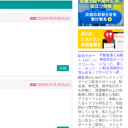
2026年08月06日(木)
不動産屋と自動
車販売店が一つ
になった、新し
詳細
い駐在員様向け
ワンストップサービス！🌈...
駐在員のためのワンストップ
サービス駐在サポートは、駐
2026年07月25日(土)
在員、研究員、留学生の方々
を対象に、賃貸物件および自
動車に関する提案から契約、
アフターフォロー、多岐にわ
たるトラブル対応まで、包括
的かつ専門的なサービスを提
供しています。私たちはアメ
リカでの生活において欠かせ
ない住まいと車のトータルサ
ポートをご提供し、ストレス