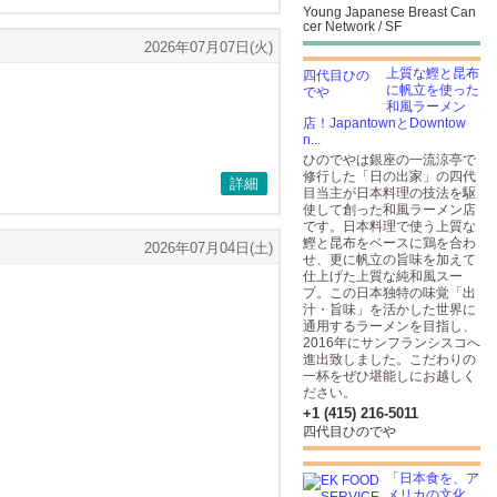
Young Japanese Breast Can
cer Network / SF
2026年07月07日(火)
上質な鰹と昆布
に帆立を使った
和風ラーメン
店！JapantownとDowntow
n...
ひのでやは銀座の一流涼亭で
修行した「日の出家」の四代
詳細
目当主が日本料理の技法を駆
使して創った和風ラーメン店
です。日本料理で使う上質な
鰹と昆布をベースに鶏を合わ
2026年07月04日(土)
せ、更に帆立の旨味を加えて
仕上げた上質な純和風スー
プ。この日本独特の味覚「出
汁・旨味」を活かした世界に
通用するラーメンを目指し、
2016年にサンフランシスコへ
進出致しました。こだわりの
一杯をぜひ堪能しにお越しく
ださい。
+1 (415) 216-5011
四代目ひのでや
「日本食を、ア
メリカの文化