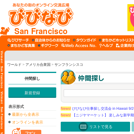
San Francisco
ワールド
>
アメリカ合衆国
>
サンフランシスコ
仲間探し
新規登録
表示形式
News!
びびなび仕事探し交流会 in Hawaii 9/26（
最新から全表示
News!
【ニジヤマーケット】 楽しみな新学
オンラインを表示
リストで見る