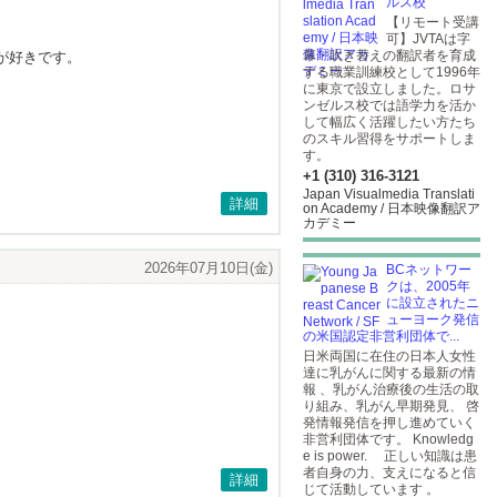
ルス校
【リモート受講
可】JVTAは字
幕・吹き替えの翻訳者を育成
が好きです。
する職業訓練校として1996年
に東京で設立しました。ロサ
ンゼルス校では語学力を活か
して幅広く活躍したい方たち
のスキル習得をサポートしま
す。
+1 (310) 316-3121
Japan Visualmedia Translati
詳細
on Academy / 日本映像翻訳ア
カデミー
2026年07月10日(金)
BCネットワー
クは、2005年
に設立されたニ
ューヨーク発信
の米国認定非営利団体で...
日米両国に在住の日本人女性
達に乳がんに関する最新の情
報 、乳がん治療後の生活の取
り組み、乳がん早期発見、 啓
発情報発信を押し進めていく
非営利団体です。 Knowledg
e is power. 正しい知識は患
者自身の力、支えになると信
詳細
じて活動しています 。