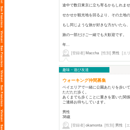
途中で数日東京に立ち寄るかもしれま
せかせか観光地を回るより、その土地
もし同じような旅が好きな方がいたら
旅の一部だけご一緒でも大歓迎です。
年...
[登録者]
Maccha
[性別]
男性
[エ
趣味・遊び友達
ウォーキング仲間募集
ベイエリアで一緒に公園あたりを歩い
ただただ歩く。
あくまでも歩くことに重きを置いた関
ご連絡お待ちしています。
男性
38歳
[登録者]
okamonta
[性別]
男性
[