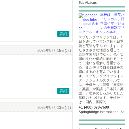
Top Abacus
本校は、日英バ
イリンガル、日
本語イマージョ
ンの全日制プリ
スクール（キャンベルキャ...
詳細
スプリングブリッジでは、１
日を通してバランス良く日本
語と英語を学んでいます。ま
たさまざまな活動を通して、
2026年07月15日(水)
言語学習だけでなく、色々な
国の文化や伝統に触れること
で、違いを理解し尊重する
心、また併せて自分自身を大
切にする心を育んでいきま
す。スプリングブリッジイン
ターナショナルスクールで
は、子供たちに算数（日本語
／英語）や国語（日本語／英
詳細
語）、理科のしっかりとした
基礎力をつけます。子供たち
は、国内、国際的...
+1 (408) 370-7600
2026年07月13日(月)
Springbridge International Sc
hool