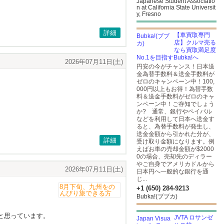
Japanese Student Associatio
n at California State Universit
y, Fresno
詳細
【車買取専門
店】クルマ売る
なら買取満足度
No.1を目指すBubka!へ
2026年07月11日(土)
円安の今がチャンス！日本送
金為替手数料＆送金手数料が
ゼロのキャンペーン中！100,
000円以上もお得！為替手数
料＆送金手数料がゼロのキャ
ンペーン中！ご存知でしょう
か? 通常、銀行やペイパル
などを利用して日本へ送金す
ると、為替手数料が発生し、
送金金額から引かれた分が、
詳細
受け取り金額になります。例
えばお車の売却金額が$2000
0の場合、売却先のディラー
やご自身でアメリカドルから
2026年07月11日(土)
日本円へ一般的な銀行を通
じ...
+1 (650) 284-9213
Bubka!(ブブカ)
と思っています。
JVTA ロサンゼ