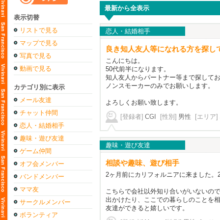
最新から全表示
表示切替
リストで見る
恋人・結婚相手
マップで見る
良き知人友人等になれる方を探し
写真で見る
こんにちは。
動画で見る
50代前半になります。
知人友人からパートナー等まで探して
ノンスモーカーのみでお願いします。
カテゴリ別に表示
メール友達
よろしくお願い致します。
チャット仲間
[登録者]
CGI
[性別]
男性
[エリア]
恋人・結婚相手
趣味・遊び友達
趣味・遊び友達
ゲーム仲間
相談や趣味、遊び相手
オフ会メンバー
2ヶ月前にカリフォルニアに来ました。
バンドメンバー
ママ友
こちらで会社以外知り合いがいないの
出かけたり、ここでの暮らしのことを
サークルメンバー
友達ができると嬉しいです。
ボランティア