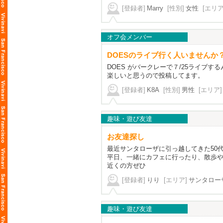
[登録者]
Marry
[性別]
女性
[エリア
オフ会メンバー
DOESのライブ行く人いませんか
DOES がバークレーで７/25ライ
楽しいと思うので投稿してます。
[登録者]
K8A
[性別]
男性
[エリア]
趣味・遊び友達
お友達探し
最近サンタローザに引っ越してきた50
平日、一緒にカフェに行ったり、散歩
近くの方ぜひ
[登録者]
りり
[エリア]
サンタロー
趣味・遊び友達