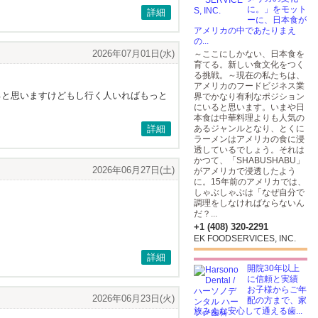
に。」をモット
詳細
ーに、日本食が
アメリカの中であたりまえ
の...
2026年07月01日(水)
～ここにしかない、日本食を
育てる。新しい食文化をつく
る挑戦。～現在の私たちは、
アメリカのフードビジネス業
めると思いますけどもし行く人いればもっと
界でかなり有利なポジション
にいると思います。いまや日
本食は中華料理よりも人気の
詳細
あるジャンルとなり、とくに
ラーメンはアメリカの食に浸
透しているでしょう。それは
かつて、「SHABUSHABU」
2026年06月27日(土)
がアメリカで浸透したよう
に。15年前のアメリカでは、
しゃぶしゃぶは「なぜ自分で
調理をしなければならないん
だ？...
+1 (408) 320-2291
EK FOODSERVICES, INC.
詳細
開院30年以上
に信頼と実績
お子様からご年
2026年06月23日(火)
配の方まで、家
族みんな安心して通える歯...