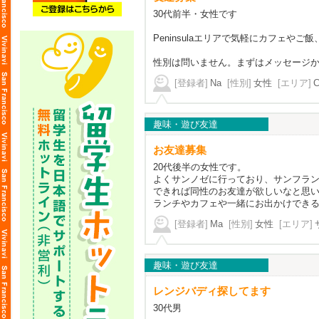
30代前半・女性です
Peninsulaエリアで気軽にカフェや
性別は問いません。まずはメッセージ
[登録者]
Na
[性別]
女性
[エリア]
C
趣味・遊び友達
お友達募集
20代後半の女性です。
よくサンノゼに行っており、サンフラ
できれば同性のお友達が欲しいなと思
ランチやカフェや一緒にお出かけできる
[登録者]
Ma
[性別]
女性
[エリア]
趣味・遊び友達
レンジバディ探してます
30代男