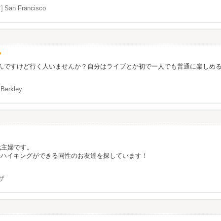
]
San Francisco
？
ブするんですけど行く人いませんか？自分はライブとか初で一人でも普通に楽し
Berkley
代主婦です。
やハイキングができる同性のお友達を探しています！
ザ