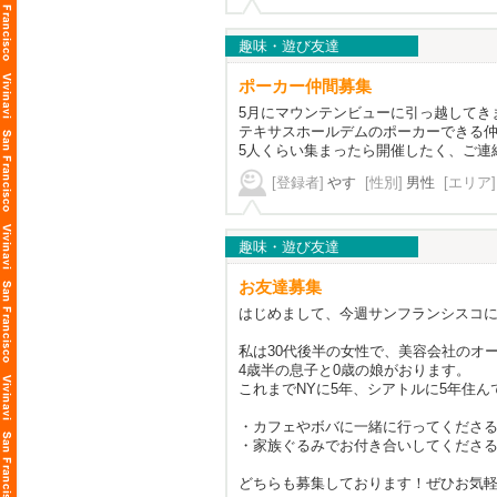
趣味・遊び友達
ポーカー仲間募集
5月にマウンテンビューに引っ越してき
テキサスホールデムのポーカーできる
5人くらい集まったら開催したく、ご連絡
[登録者]
やす
[性別]
男性
[エリア]
趣味・遊び友達
お友達募集
はじめまして、今週サンフランシスコ
私は30代後半の女性で、美容会社のオ
4歳半の息子と0歳の娘がおります。
これまでNYに5年、シアトルに5年住ん
・カフェやボバに一緒に行ってくださ
・家族ぐるみでお付き合いしてくださ
どちらも募集しております！ぜひお気軽