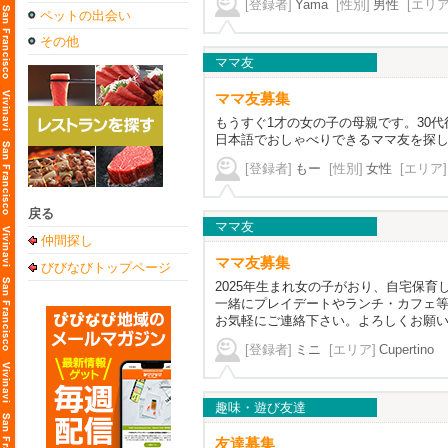
[登録者]
Yama
[性別]
男性
[エリア
ペットの出会い
その他
ママ友
ママ友募集
もうすぐ1才の女の子の母親です。30代
日本語でおしゃべりできるママ友を探
[登録者]
もー
[性別]
女性
[エリア]
戻る
ママ友
仲間探し
ママ友募集
びびなびトップページ
2025年生まれ女の子がおり、自宅保育
一緒にプレイデートやランチ・カフェ等
お気軽にご連絡下さい。よろしくお願
[登録者]
ミニ
[エリア]
Cupertino
趣味・遊び友達
友達募集