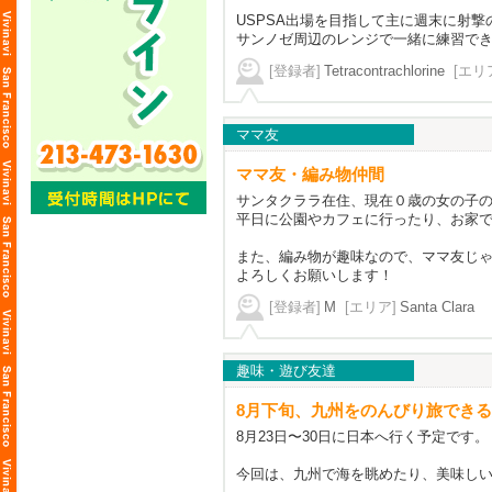
USPSA出場を目指して主に週末に射撃
サンノゼ周辺のレンジで一緒に練習で
[登録者]
Tetracontrachlorine
[エリ
ママ友
ママ友・編み物仲間
サンタクララ在住、現在０歳の女の子の
平日に公園やカフェに行ったり、お家
また、編み物が趣味なので、ママ友じ
よろしくお願いします！
[登録者]
M
[エリア]
Santa Clara
趣味・遊び友達
8月下旬、九州をのんびり旅でき
8月23日〜30日に日本へ行く予定です。
今回は、九州で海を眺めたり、美味し