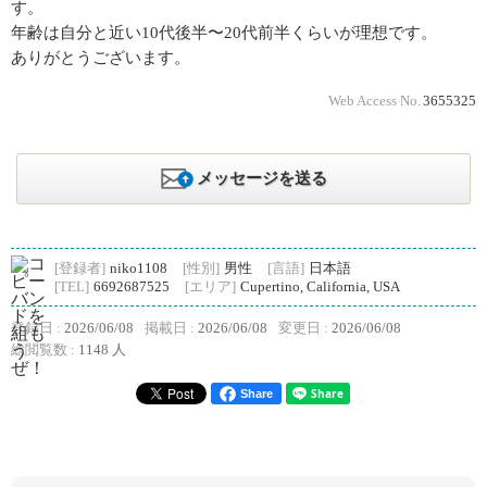
す。
年齢は自分と近い10代後半〜20代前半くらいが理想です。
ありがとうございます。
Web Access No.
3655325
メッセージを送る
[登録者]
niko1108
[性別]
男性
[言語]
日本語
[TEL]
6692687525
[エリア]
Cupertino, California, USA
登録日 :
2026/06/08
掲載日 :
2026/06/08
変更日 :
2026/06/08
総閲覧数 :
1148 人
Share