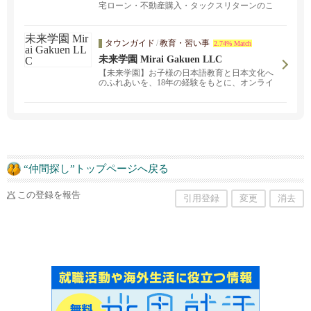
宅ローン・不動産購入・タックスリターンのこ
とならご相談ください！カリフォルニア州、サ
ンノゼ地域を中心に物件をご紹介しておりま
す。資産に関する情報を分析し、資金計画、資
タウンガイド
/
教育・習い事
2.74% Match
産設計のアドバイスを行わせていただきます。
資産運用、保険、不動産、相続など、人が生き
未来学園 Mirai Gakuen LLC
る上でお金が関わる場面は多々ありますが、そ
【未来学園】お子様の日本語教育と日本文化へ
れらに適切な助言を行わせていただきます。
のふれあいを、18年の経験をもとに、オンライ
ンで実施中！お子様の日本語のレベルに合わせ
ての参加が可能です。現在オンライン授業、無
料体験を実施中!
“仲間探し”トップページへ戻る
この登録を報告
引用登録
変更
消去