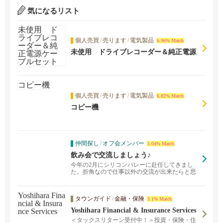
気になるリスト
個人売買
/
売ります
/
電気製品
6.96% Match
未使用 ドライブレコーダー＆純正電源
ケーブルセット
個人売買
/
売ります
/
電気製品
6.82% Match
コピー機
仲間探し
/
オフ会メンバー
5.04% Match
飲み会で交流しましょう♪
今年の2月にシリコンバレーに赴任してきまし
た。折角なので仕事以外の交流が出来たらと思
い、投稿させて頂...
タウンガイド
/
金融・保険
3.1% Match
Yoshihara Financial & Insurance Services
＜タックスリターン受付中！＞投資・保険・住