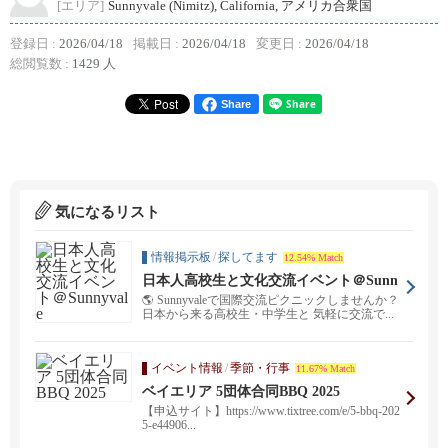
[エリア]
Sunnyvale (Nimitz), California, アメリカ合衆国
登録日 :
2026/04/18
掲載日 :
2026/04/18
変更日 :
2026/04/18
総閲覧数 :
1429 人
Share
気になるリスト
情報掲示板
/
探してます
12.54% Match
日本人高校生と文化交流イベント＠Sunn
yvale
🌎 Sunnyvaleで国際交流ピクニックしませんか？
日本から来る高校生・中学生と 気軽に交流で...
イベント情報
/
季節・行事
11.67% Match
ベイエリア 5団体合同BBQ 2025
【申込サイト】https://www.tixtree.com/e/5-bbq-202
5-e44906...