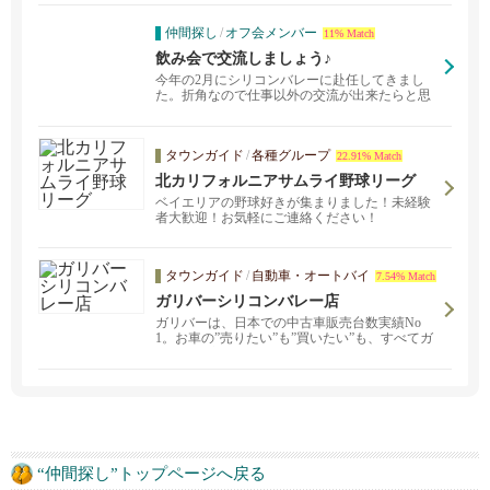
仲間探し
/
オフ会メンバー
11% Match
飲み会で交流しましょう♪
今年の2月にシリコンバレーに赴任してきまし
た。折角なので仕事以外の交流が出来たらと思
い、投稿させて頂...
タウンガイド
/
各種グループ
22.91% Match
北カリフォルニアサムライ野球リーグ
ベイエリアの野球好きが集まりました！未経験
者大歓迎！お気軽にご連絡ください！
タウンガイド
/
自動車・オートバイ
7.54% Match
ガリバーシリコンバレー店
ガリバーは、日本での中古車販売台数実績No
1。お車の”売りたい”も”買いたい”も、すべてガ
リバーで完結！ガリバーの安心、便利なサービ
スを是非ご体験下さい。またZoomを利用したお
車に関するコンサルティングサービスもご提供
しております。
“仲間探し”トップページへ戻る