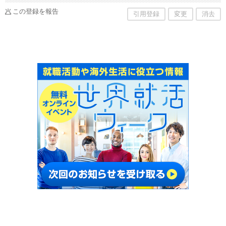
この登録を報告
引用登録
変更
消去