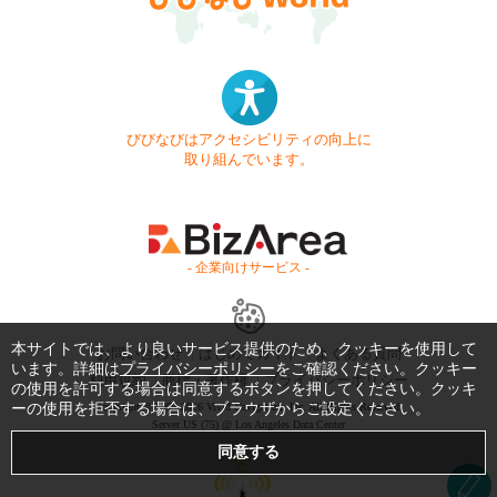
びびなびはアクセシビリティの向上に
取り組んでいます。
- 企業向けサービス -
本サイトでは、より良いサービス提供のため、クッキーを使用して
お問い合わせ
はじめてガイド
よくある質問
います。詳細は
プライバシーポリシー
をご確認ください。クッキー
利用規約
商標・著作権
プライバシーポリシー
の使用を許可する場合は同意するボタンを押してください。クッキ
ーの使用を拒否する場合は、ブラウザからご設定ください。
Copyright © 1999-2026 Vivid Navigation, Inc. All Rights Reserved.
Server US (75) @ Los Angeles Data Center