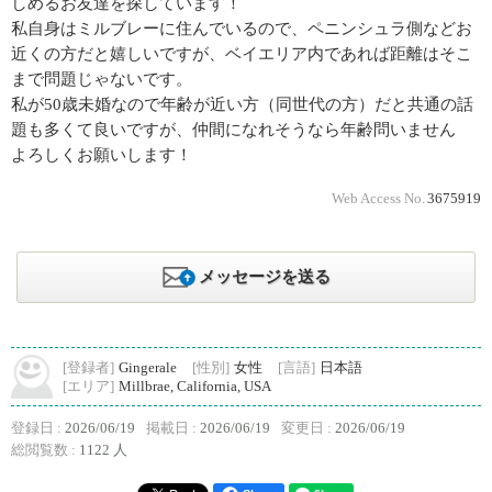
しめるお友達を探しています！
私自身はミルブレーに住んでいるので、ペニンシュラ側などお
近くの方だと嬉しいですが、ベイエリア内であれば距離はそこ
まで問題じゃないです。
私が50歳未婚なので年齢が近い方（同世代の方）だと共通の話
題も多くて良いですが、仲間になれそうなら年齢問いません
よろしくお願いします！
Web Access No.
3675919
メッセージを送る
[登録者]
Gingerale
[性別]
女性
[言語]
日本語
[エリア]
Millbrae, California, USA
登録日 :
2026/06/19
掲載日 :
2026/06/19
変更日 :
2026/06/19
総閲覧数 :
1122 人