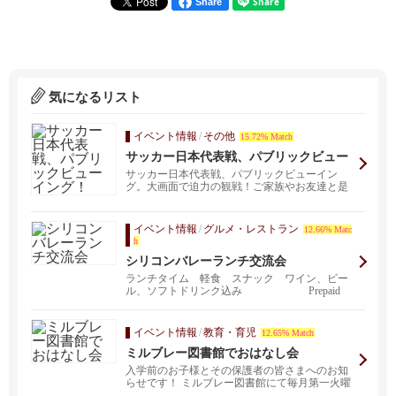
Share
気になるリスト
イベント情報
/
その他
15.72% Match
サッカー日本代表戦、パブリックビュー
イング！
サッカー日本代表戦、パブリックビューイン
グ。大画面で迫力の観戦！ご家族やお友達と是
非ご一緒に！ 場所...
イベント情報
/
グルメ・レストラン
12.66% Matc
h
シリコンバレーランチ交流会
ランチタイム 軽食 スナック ワイン、ビー
ル、ソフトドリンク込み Prepaid
男子＄...
イベント情報
/
教育・育児
12.65% Match
ミルブレー図書館でおはなし会
入学前のお子様とその保護者の皆さまへのお知
らせです！ ミルブレー図書館にて毎月第一火曜
日、ぽぽんた...