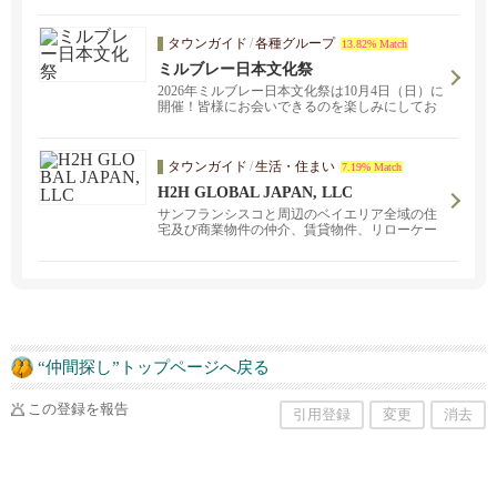
タウンガイド
/
各種グループ
13.82% Match
ミルブレー日本文化祭
2026年ミルブレー日本文化祭は10月4日（日）に
開催！皆様にお会いできるのを楽しみにしてお
ります！もちつき、踊り、歌、紙芝居、日本食
屋台。。。盛りだくさん！！
タウンガイド
/
生活・住まい
7.19% Match
H2H GLOBAL JAPAN, LLC
サンフランシスコと周辺のベイエリア全域の住
宅及び商業物件の仲介、賃貸物件、リローケー
ション、投資物件を扱っています。お気軽にお
問い合わせください。東京とサンフランシス
コ、ベイエリアにオープンしました。サンフラ
ンシスコ、サンノゼ、オークランド、バークレ
ー、ウォルナッツクリーク、ナパなどベイエリ
ア全域をカバー。日米間の住宅とお引越しのト
ータルサポートをご提供いたします。
“仲間探し”トップページへ戻る
この登録を報告
引用登録
変更
消去