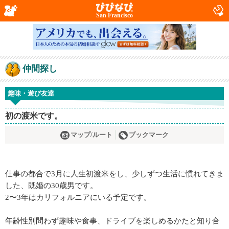
San Francisco
仲間探し
趣味・遊び友達
初の渡米です。
マップ/ルート
ブックマーク
仕事の都合で3月に人生初渡米をし、少しずつ生活に慣れてきま
した、既婚の30歳男です。
2〜3年はカリフォルニアにいる予定です。
年齢性別問わず趣味や食事、ドライブを楽しめるかたと知り合