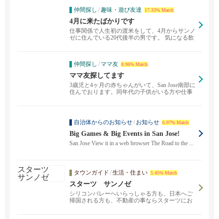
仲間探し
/
趣味・遊び友達
17.33% Match
4月に来たばかりです
仕事関係で人生初の渡米をして、4月からサンノ
ゼに住んでいる20代後半の男です。 気になる飲
食店に行っ...
仲間探し
/
ママ友
8.96% Match
ママ友探してます
3歳児と4ヶ月の赤ちゃんがいて、San Jose南部に
住んでおります。同年代の子供がいる方や仕事
しな...
自治体からのお知らせ
/
お知らせ
6.97% Match
Big Games & Big Events in San Jose!
San Jose View it in a web browser The Road to the ...
タウンガイド
/
生活・住まい
5.45% Match
スターツ サンノゼ
シリコンバレーへいらっしゃる方も、日本へご
帰国される方も、不動産の事ならスターツにお
任せください！