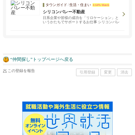
タウンガイド
/
生活・住まい
4.64% Match
シリコンバレー不動産
日系企業や皆様の成功を「リロケーション」と
いうかたちでサポートするお仕事 シリコンバレ
ー不動産で一緒に働きませんか？ リロケーショ
ンコンサルタント（フルタイム・パートタイ
ム）積極採用中！
“仲間探し”トップページへ戻る
この登録を報告
引用登録
変更
消去