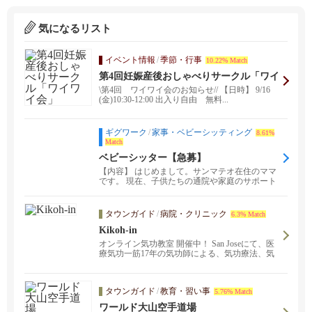
気になるリスト
イベント情報
/
季節・行事
10.22% Match
第4回妊娠産後おしゃべりサークル「ワイ
ワイ会」
\第4回 ワイワイ会のお知らせ// 【日時】 9/16
(金)10:30-12:00 出入り自由 無料...
ギグワーク
/
家事・ベビーシッティング
8.61%
Match
ベビーシッター【急募】
【内容】 はじめまして。サンマテオ在住のママ
です。 現在、子供たちの通院や家庭のサポート
体制を整えて...
タウンガイド
/
病院・クリニック
6.3% Match
Kikoh-in
オンライン気功教室 開催中！ San Joseにて、医
療気功一筋17年の気功師による、気功療法、気
功教室が受けられます。あなたの辛い痛み、重
いストレス、慢性症状を改善します。お気軽に
お問い合わせください。サンフランシスコ、バ
タウンガイド
/
教育・習い事
5.76% Match
ークレー、オークランド、フリーモント、サン
マテオに出張します。呼吸、脱ストレス、がん
ワールド大山空手道場
予防、健康、不妊改善のプログラムもありま