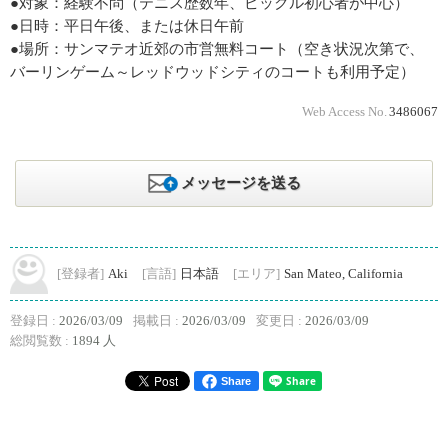
●対象：経験不問（テニス歴数年、ピックル初心者が中心）
●日時：平日午後、または休日午前
●場所：サンマテオ近郊の市営無料コート（空き状況次第で、
バーリンゲーム～レッドウッドシティのコートも利用予定）
Web Access No.
3486067
メッセージを送る
[登録者]
Aki
[言語]
日本語
[エリア]
San Mateo, California
登録日 :
2026/03/09
掲載日 :
2026/03/09
変更日 :
2026/03/09
総閲覧数 :
1894 人
Share