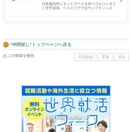
日本国内外にネットワークを持つフルコンタク
す。
ト空手道場。ベイエリアではサンフランシス
コ・サンマテオの二か所。「武から入り徳に至
る」をモットーに、子どもから大人まで、経験
者も未経験者も、性別問わず幅広い層の生徒た
ちが稽古しています。見学・体験ご希望の方は
お気軽にご連絡ください。
“仲間探し”トップページへ戻る
この登録を報告
引用登録
変更
消去