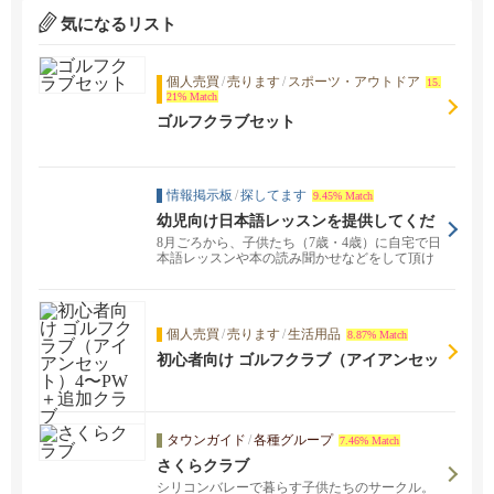
気になるリスト
個人売買
/
売ります
/
スポーツ・アウトドア
15.
21% Match
ゴルフクラブセット
情報掲示板
/
探してます
9.45% Match
幼児向け日本語レッスンを提供してくだ
さる方を探しています（Rivermark, Sant
8月ごろから、子供たち（7歳・4歳）に自宅で日
a Clara）
本語レッスンや本の読み聞かせなどをして頂け
る方を探して...
個人売買
/
売ります
/
生活用品
8.87% Match
初心者向け ゴルフクラブ（アイアンセッ
ト）4〜PW＋追加クラブ
タウンガイド
/
各種グループ
7.46% Match
さくらクラブ
シリコンバレーで暮らす子供たちのサークル。