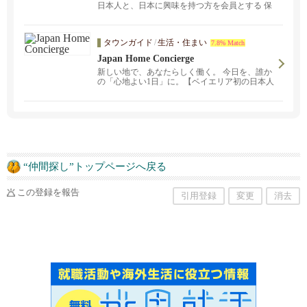
日本人と、日本に興味を持つ方を会員とする 保
護者と子供のグループです。 主な活動エリアは
サンノゼ、クパチーノ、サニーベール近郊。
タウンガイド
/
生活・住まい
7.8% Match
Japan Home Concierge
新しい地で、あなたらしく働く。 今日を、誰か
の「心地よい1日」に。【ベイエリア初の日本人
による家事のコンシェルジュサービス】
“仲間探し”トップページへ戻る
この登録を報告
引用登録
変更
消去