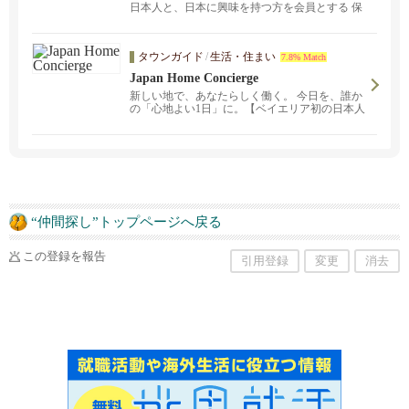
日本人と、日本に興味を持つ方を会員とする 保
護者と子供のグループです。 主な活動エリアは
サンノゼ、クパチーノ、サニーベール近郊。
タウンガイド
/
生活・住まい
7.8% Match
Japan Home Concierge
新しい地で、あなたらしく働く。 今日を、誰か
の「心地よい1日」に。【ベイエリア初の日本人
による家事のコンシェルジュサービス】
“仲間探し”トップページへ戻る
この登録を報告
引用登録
変更
消去