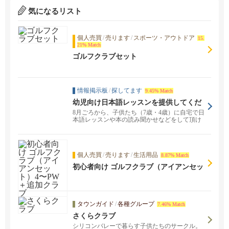
気になるリスト
個人売買
/
売ります
/
スポーツ・アウトドア
15.
21% Match
ゴルフクラブセット
情報掲示板
/
探してます
9.45% Match
幼児向け日本語レッスンを提供してくだ
さる方を探しています（Rivermark, Sant
8月ごろから、子供たち（7歳・4歳）に自宅で日
a Clara）
本語レッスンや本の読み聞かせなどをして頂け
る方を探して...
個人売買
/
売ります
/
生活用品
8.87% Match
初心者向け ゴルフクラブ（アイアンセッ
ト）4〜PW＋追加クラブ
タウンガイド
/
各種グループ
7.46% Match
さくらクラブ
シリコンバレーで暮らす子供たちのサークル。