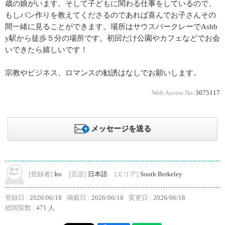
歳の娘がいます。そして子どもに関わる仕事をしているので、
もしパン作りを教えてくださるのであれば喜んでお子さんその
間一緒に見ることができます。場所はサウスバークレーでAshb
y駅から徒歩５分の場所です。初回だけ公園やカフェなどでお会
いできたら嬉しいです！
宗教やビジネス、ロマンスの勧誘はなしでお願いします。
Web Access No.
3675117
メッセージを送る
[登録者]
Ito
[言語]
日本語
[エリア]
South Berkeley
登録日 :
2026/06/18
掲載日 :
2026/06/18
変更日 :
2026/06/18
総閲覧数 :
471 人