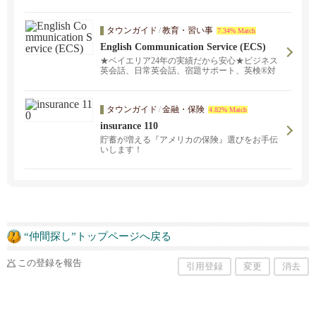
タウンガイド
/
教育・習い事
7.34% Match
English Communication Service (ECS)
★ベイエリア24年の実績だから安心★ビジネス
英会話、日常英会話、宿題サポート、英検®対
策など。対面レッスンとオンラインレッスンを
ご提供中！日本語でお気軽にお問い合わせくだ
さい。頼れる日本人スタッフ、そして経験豊富
タウンガイド
/
金融・保険
な講師陣がご希望に沿ったスタディプランを完
4.82% Match
全カスタマイズし、プロフェッショナルなサー
insurance 110
ビスをご提供致します。スケジュールや学習目
的に合わせて、あなたにピッタリの講師をご紹
貯蓄が増える『アメリカの保険』選びをお手伝
介します。
いします！
“仲間探し”トップページへ戻る
この登録を報告
引用登録
変更
消去