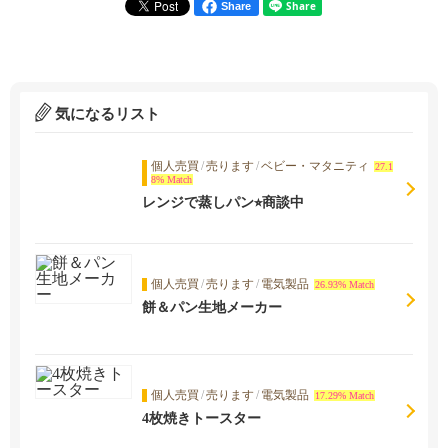
Share
気になるリスト
個人売買
/
売ります
/
ベビー・マタニティ
27.1
8% Match
レンジで蒸しパン⭐︎商談中
個人売買
/
売ります
/
電気製品
26.93% Match
餅＆パン生地メーカー
個人売買
/
売ります
/
電気製品
17.29% Match
4枚焼きトースター