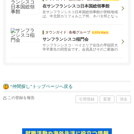
在サンフランシスコ日本国総領事館
在サンフランシスコ日本国総領事館の管轄地域
は、中北部カリフォルニア州、ネバタ州となっ
ています。
タウンガイド
/
各種グループ
8.03% Match
サンフランシスコ稲門会
サンフランシスコ・ベイエリア在住の早稲田大
学卒業生の同窓会です。会員及びそのご家族の
親睦をはかることを目的としており、さまざま
なイベントを開催しております。総会、ピクニ
ック、ゴルフ、テニス大会、セーリング、ラン
ニング、親睦会など、幅広いカテゴリで活動し
ております。
“仲間探し”トップページへ戻る
この登録を報告
引用登録
変更
消去