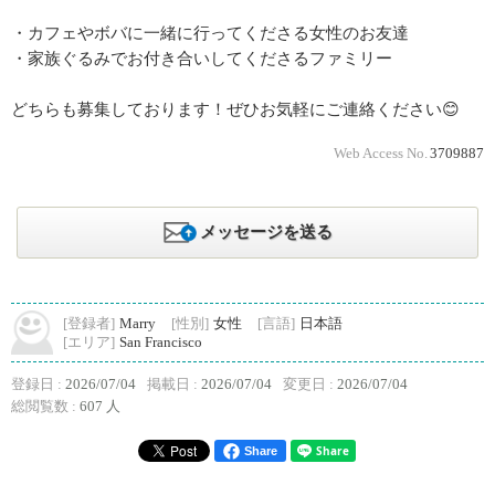
・カフェやボバに一緒に行ってくださる女性のお友達
・家族ぐるみでお付き合いしてくださるファミリー
どちらも募集しております！ぜひお気軽にご連絡ください😊
Web Access No.
3709887
メッセージを送る
[登録者]
Marry
[性別]
女性
[言語]
日本語
[エリア]
San Francisco
登録日 :
2026/07/04
掲載日 :
2026/07/04
変更日 :
2026/07/04
総閲覧数 :
607 人
Share