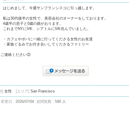
はじめまして、今週サンフランシスコに引っ越します。
私は30代後半の女性で、美容会社のオーナーをしております。
4歳半の息子と0歳の娘がおります。
これまでNYに5年、シアトルに5年住んでいました。
・カフェやボバに一緒に行ってくださる女性のお友達
・家族ぐるみでお付き合いしてくださるファミリー
ご連絡ください😊
別]
女性
[エリア]
San Francisco
変更日 :
2026/07/04
総閲覧数 :
590 人