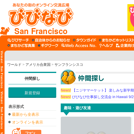
San Francisco
ワールド
>
アメリカ合衆国
>
サンフランシスコ
仲間探し
News!
【ニジヤマーケット】 楽しみな新学
新規登録
News!
びびなび仕事探し交流会 in Hawaii 9/26（
表示形式
趣味・遊び友達
最新から全表示
オンラインを表示