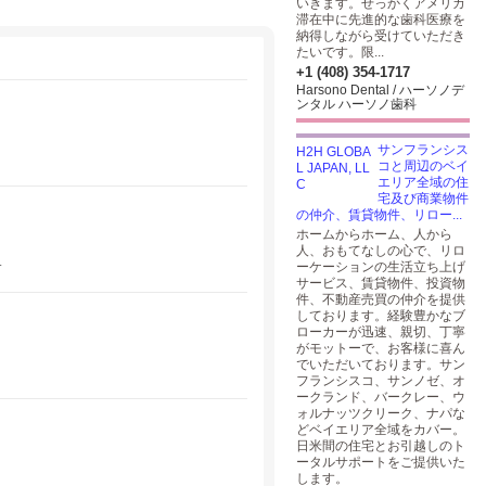
いきます。せっかくアメリカ
滞在中に先進的な歯科医療を
納得しながら受けていただき
たいです。限...
+1 (408) 354-1717
Harsono Dental / ハーソノデ
ンタル ハーソノ歯科
サンフランシス
コと周辺のベイ
エリア全域の住
宅及び商業物件
の仲介、賃貸物件、リロー...
ホームからホーム、人から
人、おもてなしの心で、リロ
.
ーケーションの生活立ち上げ
サービス、賃貸物件、投資物
件、不動産売買の仲介を提供
しております。経験豊かなブ
ローカーが迅速、親切、丁寧
がモットーで、お客様に喜ん
でいただいております。サン
フランシスコ、サンノゼ、オ
ークランド、バークレー、ウ
ォルナッツクリーク、ナパな
どベイエリア全域をカバー。
日米間の住宅とお引越しのト
ータルサポートをご提供いた
。
します。