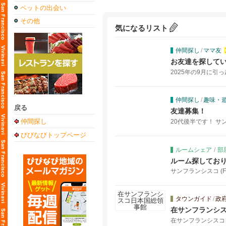
ペットの出会い
その他
気になるリスト
仲間探し
/
ママ友
お友達を探して
2025年の9月に引
仲間探し
/
趣味・
戻る
友達募集！
仲間探し
20代後半です！ サ
びびなびトップページ
ルームシェア
/
部
ルーム探しており
サンフランシスコ (Fore
タウンガイド
/
政
在サンフランシ
在サンフランシスコ