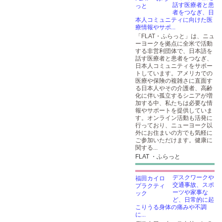
話す医療者と患
者をつなぎ、日
本人コミュニティに向けた医
療情報やサポ...
「FLAT・ふらっと」は、ニュ
ーヨークを拠点に全米で活動
する非営利団体で、日本語を
話す医療者と患者をつなぎ、
日本人コミュニティをサポー
トしています。アメリカでの
医療や保険の複雑さに直面す
る日本人やその介護者、高齢
化に伴い孤立するシニアが増
加する中、私たちは必要な情
報やサポートを提供していま
す。オンライン活動も活発に
行っており、ニューヨーク以
外にお住まいの方でも気軽に
ご参加いただけます。健康に
関する...
FLAT ・ふらっと
デスクワークや
交通事故、スポ
ーツや家事な
ど、日常的に起
こりうる身体の痛みや不調
に...