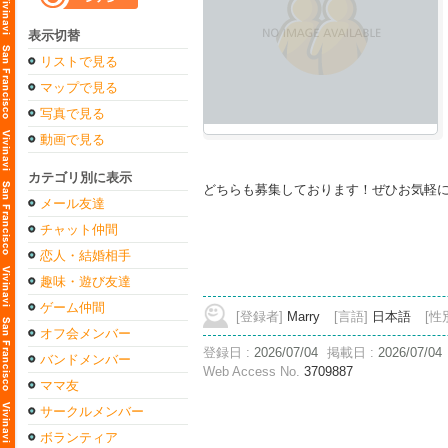
表示切替
リストで見る
マップで見る
写真で見る
動画で見る
カテゴリ別に表示
どちらも募集しております！ぜひお気軽に
メール友達
チャット仲間
恋人・結婚相手
趣味・遊び友達
ゲーム仲間
[登録者]
Marry
[言語]
日本語
[性
オフ会メンバー
登録日 :
2026/07/04
掲載日 :
2026/07/04
バンドメンバー
Web Access No.
3709887
ママ友
サークルメンバー
ボランティア