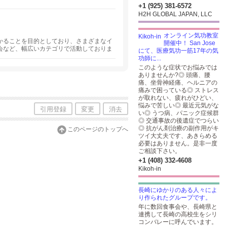
+1 (925) 381-6572
H2H GLOBAL JAPAN, LLC
オンライン気功教室
かることを目的としており、さまざまなイ
開催中！ San Jose
会など、幅広いカテゴリで活動しておりま
にて、医療気功一筋17年の気
功師に...
このような症状でお悩みでは
ありませんか?◎ 頭痛、腰
痛、坐骨神経痛、ヘルニアの
痛みで困っている◎ ストレス
が取れない、疲れがひどい、
悩みで苦しい◎ 最近元気がな
引用登録
変更
消去
い◎ うつ病、パニック症候群
◎ 交通事故の後遺症でつらい
◎ 抗がん剤治療の副作用がキ
このページのトップへ
ツイ大丈夫です、あきらめる
必要はありません。是非一度
ご相談下さい。
+1 (408) 332-4608
Kikoh-in
長崎にゆかりのある人々によ
り作られたグループです。
年に数回食事会や、長崎県と
連携して長崎の高校生をシリ
コンバレーに呼んでいます。