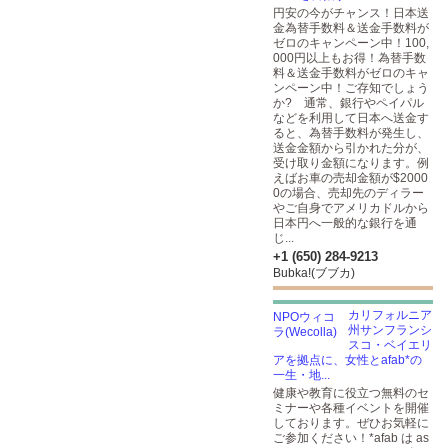
円安の今がチャンス！日本送
金為替手数料＆送金手数料が
ゼロのキャンペーン中！100,
000円以上もお得！為替手数
料＆送金手数料がゼロのキャ
ンペーン中！ご存知でしょう
か? 通常、銀行やペイパル
などを利用して日本へ送金す
ると、為替手数料が発生し、
送金金額から引かれた分が、
受け取り金額になります。例
えばお車の売却金額が$2000
0の場合、売却先のディラー
やご自身でアメリカドルから
日本円へ一般的な銀行を通
じ...
+1 (650) 284-9213
Bubka!(ブブカ)
カリフォルニア
州サンフランシ
スコ・ベイエリ
アを拠点に、女性とafab*の
一生・地...
健康や教育に役立つ無料のセ
ミナーや各種イベントを開催
しております。ぜひお気軽に
ご参加ください！*afab は as