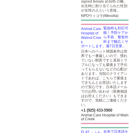
signed female at birth の略。
出生時に割り当てられた性別
が女性の人という意味。
NPOウィコラ(Wecolla)
緊急時も対応可
能！予防ケアか
ら手術、整形外
科まで幅広くサ
ポートします。週7日営業...
日本へのペット帰国条件は世
界でも一番厳しいので、慣れ
ていない獣医ですと直前トラ
ブルになっても最後まで手伝
ってもらえないなどの心配が
あります。当院のクライアン
トであれば、こちらで最後ま
できちんとお世話いたします
ので安心です。日本語メール
でのお問い合わせ（医療相談
はお控えください）もできま
すので、気軽にご連絡くださ
い。
+1 (925) 433-5900
Animal Care Hospital of Waln
ut Creek
全米で日本語を