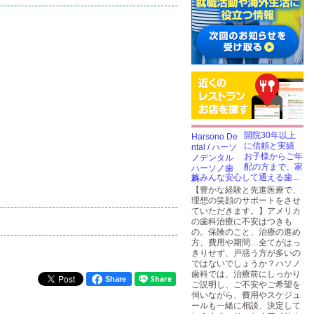
開院30年以上
に信頼と実績
お子様からご年
配の方まで、家
族みんな安心して通える歯...
【豊かな経験と先進医療で、
理想の笑顔のサポートをさせ
ていただきます。】アメリカ
の歯科治療に不安はつきも
の。保険のこと、治療の進め
方、費用や期間…全てがはっ
きりせず、戸惑う方が多いの
ではないでしょうか？ハソノ
歯科では、治療前にしっかり
Share
ご説明し、ご不安やご希望を
伺いながら、費用やスケジュ
ールも一緒に相談、決定して