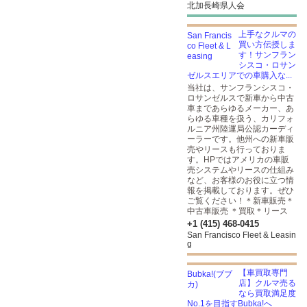
北加長崎県人会
上手なクルマの
買い方伝授しま
す！サンフラン
シスコ・ロサン
ゼルスエリアでの車購入な...
当社は、サンフランシスコ・
ロサンゼルスで新車から中古
車まであらゆるメーカー、あ
らゆる車種を扱う、カリフォ
ルニア州陸運局公認カーディ
ーラーです。他州への新車販
売やリースも行っておりま
す。HPではアメリカの車販
売システムやリースの仕組み
など、お客様のお役に立つ情
報を掲載しております。ぜひ
ご覧ください！＊新車販売＊
中古車販売 ＊買取＊リース
+1 (415) 468-0415
San Francisco Fleet & Leasin
g
【車買取専門
店】クルマ売る
なら買取満足度
No.1を目指すBubka!へ