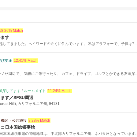
18.26% Match
います
っ越してきました。ヘイワードの近くに住んでいます。 私はアラフォーで、子供は7...
遊び友達
12.41% Match
ンノゼ周辺で、 気軽にご飯行ったり、 カフェ、ドライブ、ゴルフとかできる友達探..
屋探してます
/
ルームメイト
11.24% Match
ます／SFSU周辺
st Hill), カリフォルニア州, 94131
府機関・公共施設
8.38% Match
スコ日本国総領事館
日本国総領事館の管轄地域は、中北部カリフォルニア州、ネバタ州となっています