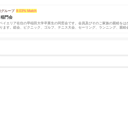
種グループ
8.03% Match
コ稲門会
ベイエリア在住の早稲田大学卒業生の同窓会です。会員及びそのご家族の親睦をは
ります。総会、ピクニック、ゴルフ、テニス大会、セーリング、ランニング、親睦