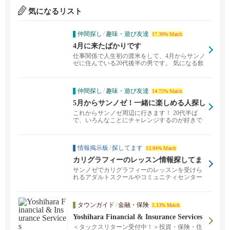
気になるリスト
仲間探し
/
趣味・遊び友達
17.39% Match
4月に来たばかりです
仕事関係で人生初の渡米をして、4月からサンノ
ゼに住んでいる20代後半の男です。 気になる飲
食店に行っ...
仲間探し
/
趣味・遊び友達
14.72% Match
5月からサンノゼ！一緒に楽しめる人探し
てます！
これからサンノゼ周辺に行きます！ 20代半ば
で、いろんなことにチャレンジするのが好きで
す。 一緒に...
情報掲示板
/
探してます
13.84% Match
カリグラフィーのレッスン情報探してま
す
サンノゼでカリグラフィーのレッスンを受けら
れるアダルトスクールやコミュニティセンター
の情報を探してお...
タウンガイド
/
金融・保険
5.13% Match
Yoshihara Financial & Insurance Services
＜タックスリターン受付中！＞投資・保険・住