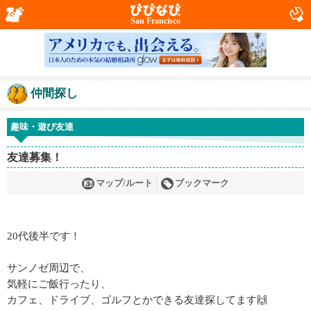
San Francisco
仲間探し
趣味・遊び友達
友達募集！
マップ/ルート
ブックマーク
20代後半です！
サンノゼ周辺で、
気軽にご飯行ったり、
カフェ、ドライブ、ゴルフとかできる友達探してます🙌