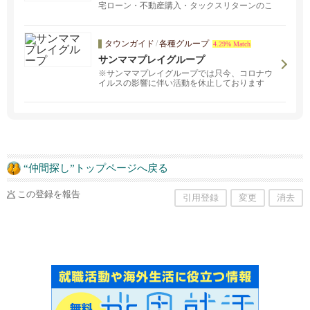
宅ローン・不動産購入・タックスリターンのこ
とならご相談ください！カリフォルニア州、サ
ンノゼ地域を中心に物件をご紹介しておりま
す。資産に関する情報を分析し、資金計画、資
タウンガイド
/
各種グループ
産設計のアドバイスを行わせていただきます。
4.29% Match
資産運用、保険、不動産、相続など、人が生き
サンママプレイグループ
る上でお金が関わる場面は多々ありますが、そ
れらに適切な助言を行わせていただきます。
※サンママプレイグループでは只今、コロナウ
イルスの影響に伴い活動を休止しております
“仲間探し”トップページへ戻る
この登録を報告
引用登録
変更
消去