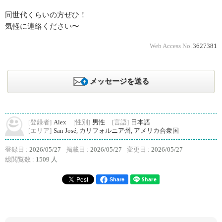
同世代くらいの方ぜひ！
気軽に連絡ください〜
Web Access No.
3627381
メッセージを送る
[登録者]
Alex
[性別]
男性
[言語]
日本語
[エリア]
San José, カリフォルニア州, アメリカ合衆国
登録日 :
2026/05/27
掲載日 :
2026/05/27
変更日 :
2026/05/27
総閲覧数 :
1509 人
Share