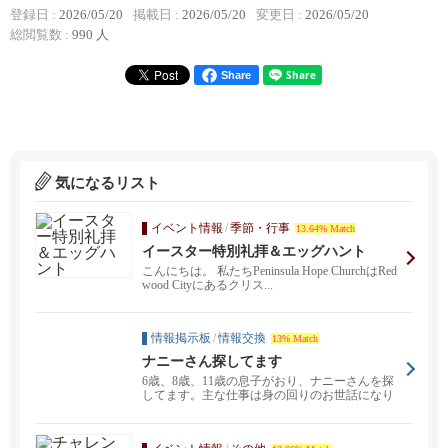
登録日 :
2026/05/20
掲載日 :
2026/05/20
変更日 :
2026/05/20
総閲覧数 :
990 人
Share
気になるリスト
イベント情報
/
季節・行事
13.64% Match
イースター特別礼拝＆エッグハント
こんにちは。 私たちPeninsula Hope ChurchはRed
wood Cityにあるクリス...
情報掲示板
/
情報交換
13% Match
ナニーさん探してます
6歳、8歳、11歳の息子がおり、ナニーさんを探
してます。主な仕事は身の回りのお世話になり
ます。もう1...