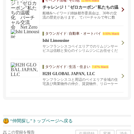
イベント情報
/
その他
12.66% Match
チャレンジ！"ゼロカーボン"私たちの温
暖化 バーチャル交流会 Net Zero Carb
船橋&ヘイワード姉妹都市委員会は、36年の交
on Dioxide Emissions Chall...
流の歴史があります。 てバーチャルで年に数
回、ヘイワード...
タウンガイド
/
自動車・オートバイ
9.93% Match
Ishi Limousine
サンフランシスコベイエリアでのリムジンサー
ビスは信頼と安心のイシリムジンにお任せくだ
さい。 企業訪問等のビジネスでの御利用は勿
論、人気の観光スポットにお連れしたり、 都会
の雑踏から離れ週末の息抜きにナパバレーやモ
タウンガイド
/
生活・住まい
7.87% Match
ントレー· カーメルでお過ごしになるのは如何で
しょうか。 フレンドリーなドライバーがご満足
H2H GLOBAL JAPAN, LLC
の頂けるサービスを提供させて頂きます。
サンフランシスコと周辺のベイエリア全域の住
宅及び商業物件の仲介、賃貸物件、リローケー
ション、投資物件を扱っています。お気軽にお
問い合わせください。東京とサンフランシス
コ、ベイエリアにオープンしました。サンフラ
ンシスコ、サンノゼ、オークランド、バークレ
ー、ウォルナッツクリーク、ナパなどベイエリ
ア全域をカバー。日米間の住宅とお引越しのト
ータルサポートをご提供いたします。
“仲間探し”トップページへ戻る
この登録を報告
引用登録
変更
消去