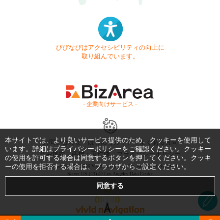
びびなびはアクセシビリティの向上に
取り組んでいます。
- 企業向けサービス -
本サイトでは、より良いサービス提供のため、クッキーを使用して
お問い合わせ
はじめてガイド
よくある質問
います。詳細は
プライバシーポリシー
をご確認ください。クッキー
利用規約
商標・著作権
プライバシーポリシー
の使用を許可する場合は同意するボタンを押してください。クッキ
ーの使用を拒否する場合は、ブラウザからご設定ください。
Copyright © 1999-2026 Vivid Navigation, Inc. All Rights Reserved.
Server US (43) @ Los Angeles Data Center