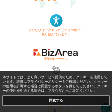
びびなびはアクセシビリティの向上に
取り組んでいます。
- 企業向けサービス -
本サイトでは、より良いサービス提供のため、クッキーを使用して
お問い合わせ
はじめてガイド
よくある質問
います。詳細は
プライバシーポリシー
をご確認ください。クッキー
利用規約
商標・著作権
プライバシーポリシー
の使用を許可する場合は同意するボタンを押してください。クッキ
ーの使用を拒否する場合は、ブラウザからご設定ください。
Copyright © 1999-2026 Vivid Navigation, Inc. All Rights Reserved.
Server US (43) @ Los Angeles Data Center