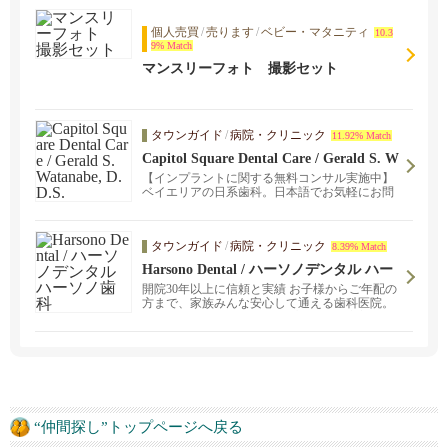
個人売買
/
売ります
/
ベビー・マタニティ
10.3
9% Match
マンスリーフォト 撮影セット
タウンガイド
/
病院・クリニック
11.92% Match
Capitol Square Dental Care / Gerald S. W
atanabe, D.D.S.
【インプラントに関する無料コンサル実施中】
ベイエリアの日系歯科。日本語でお気軽にお問
い合わせください。小さなお子様から年配の方
まで、世代を超えて地域の方々に親しまれてい
る歯科医院です。完全予約制ですので、待ち時
タウンガイド
/
病院・クリニック
8.39% Match
間を気にせずご来院、治療に専念していただけ
ます。
Harsono Dental / ハーソノデンタル ハー
ソノ歯科
開院30年以上に信頼と実績 お子様からご年配の
方まで、家族みんな安心して通える歯科医院。
一般歯科はもちろん、インプラント、審美歯
科、ホワイトニング、歯科矯正治療まで幅広く
対応しております。 各種保険取り扱っておりま
す。
“仲間探し”トップページへ戻る