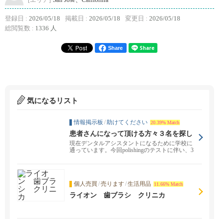
[エリア]
San José、California
登録日 :
2026/05/18
掲載日 :
2026/05/18
変更日 :
2026/05/18
総閲覧数 :
1336 人
Share
気になるリスト
情報掲示板
/
助けてください
20.39% Match
患者さんになって頂ける方々３名を探し
ています
現在デンタルアシスタントになるために学校に
通っています。今回polishingのテストに伴い、3
名の...
個人売買
/
売ります
/
生活用品
11.66% Match
ライオン 歯ブラシ クリニカ