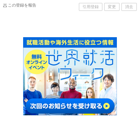
この登録を報告
引用登録
変更
消去