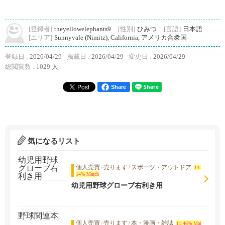
[登録者]
theyellowelephants9
[性別]
ひみつ
[言語]
日本語
[エリア]
Sunnyvale (Nimitz), California, アメリカ合衆国
登録日 :
2026/04/29
掲載日 :
2026/04/29
変更日 :
2026/04/29
総閲覧数 :
1029 人
Share
気になるリスト
個人売買
/
売ります
/
スポーツ・アウトドア
13.
14% Match
幼児用野球グローブ右利き用
個人売買
/
売ります
/
本・漫画・雑誌
11.46% Mat