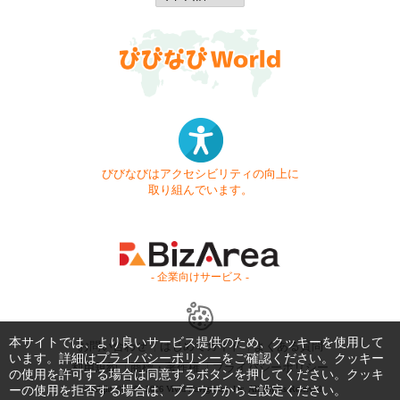
びびなびはアクセシビリティの向上に
取り組んでいます。
- 企業向けサービス -
本サイトでは、より良いサービス提供のため、クッキーを使用して
お問い合わせ
はじめてガイド
よくある質問
います。詳細は
プライバシーポリシー
をご確認ください。クッキー
利用規約
商標・著作権
プライバシーポリシー
の使用を許可する場合は同意するボタンを押してください。クッキ
ーの使用を拒否する場合は、ブラウザからご設定ください。
Copyright © 1999-2026 Vivid Navigation, Inc. All Rights Reserved.