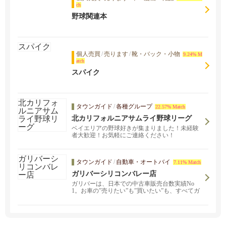
ch
野球関連本
個人売買
/
売ります
/
靴・バック・小物
9.24% M
atch
スパイク
タウンガイド
/
各種グループ
22.57% Match
北カリフォルニアサムライ野球リーグ
ベイエリアの野球好きが集まりました！未経験
者大歓迎！お気軽にご連絡ください！
タウンガイド
/
自動車・オートバイ
7.11% Match
ガリバーシリコンバレー店
ガリバーは、日本での中古車販売台数実績No
1。お車の”売りたい”も”買いたい”も、すべてガ
リバーで完結！ガリバーの安心、便利なサービ
スを是非ご体験下さい。またZoomを利用したお
車に関するコンサルティングサービスもご提供
しております。